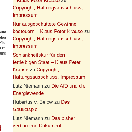
– Klaus Peter Krause
zu
Copyright, Haftungsausschluss,
Impressum
Nur ausgeschüttete Gewinne
besteuern – Klaus Peter Krause
zu
raum
 das
Copyright, Haftungsausschluss,
Mio.
Impressum
100%
 und
Schlankheitskur für den
fettleibigen Staat – Klaus Peter
Krause
zu
Copyright,
Haftungsausschluss, Impressum
Lutz Niemann
zu
Die AfD und die
Energiewende
Hubertus v. Below
zu
Das
Gaukelspiel
Lutz Niemann
zu
Das bisher
verborgene Dokument
d