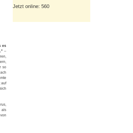
Jetzt online: 560
s es
.”
–
ren,
ern,
r so
nach
amte
 auf
sich
rus,
 als
 von