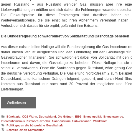
gegen Russland – aus Russland weniger Gas, müssen aber ihre eig
Lieferverpflichtungen erfüllen und sich daher die Fehlmengen woanders beschaf
Die Einkaufspreise für diese Fehlmengen sind drastisch höher als
Weiterverkaufspreise, die sie einst mit ihren Abnehmern vereinbart hatten.
Verlust, der sich daraus für sie ergibt, gefährdet ihre Existenz.
Die Bundesregierung schwadroniert von Solidarität und Gasnotlage beheben
Aus dieser existentiellen Notlage will die Bundesregierung die Gas-Importeure ret
daher diesen Verlust ausgleichen und den Fehlbetrag mit der Gasumlage für 
Gasverbraucher finanzieren. Sie schwadroniert dabei von Solidarität mit den 
Importeuren und davon, die Gasnotlage zu beheben. Diese Notlage hat sie 
selbst zu verantworten. Ohne die Sanktionen gegen Russland, wäre genug Gas
die deutsche Versorgung verfügbar. Die Gasleitung Nord-Stream 2 zum Beispiel
Deutschland, amerikanischem Drängen folgend, gesperrt, und durch Nord Str
kommen aus Russland nur noch rund 20 Prozent der möglichen und früh
Liefermengen.
Weiterlesen …
H
i
n
K
Bürokratie
,
CO2-Wahn
,
Deutschland
,
Die Grünen
,
EEG
,
Energiepolitik
,
Energiewende
,
t
Interventionismus
a
,
Klimaschutzpolitik
,
Sonnenstrom
,
Subventionen
,
Windstrom
e
t
S
Politik gegen die bürgerliche Gesellschaft
r
e
c
Schreibe einen Kommentar