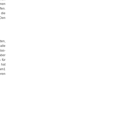
enen
fen.
 die
 Den
ten,
alle
Gas-
aber
 für
 hat
eam1
eren