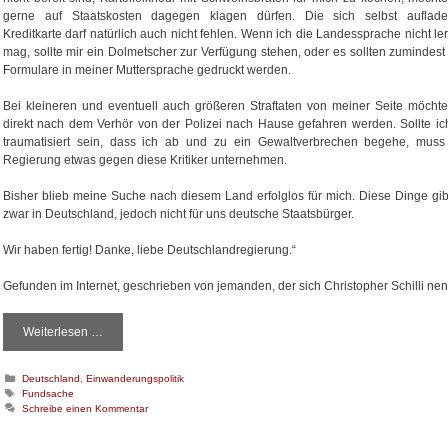
gerne auf Staatskosten dagegen klagen dürfen. Die sich selbst auflad
Kreditkarte darf natürlich auch nicht fehlen. Wenn ich die Landessprache nicht le
mag, sollte mir ein Dolmetscher zur Verfügung stehen, oder es sollten zumindest 
Formulare in meiner Muttersprache gedruckt werden.
Bei kleineren und eventuell auch größeren Straftaten von meiner Seite möchte
direkt nach dem Verhör von der Polizei nach Hause gefahren werden. Sollte ic
traumatisiert sein, dass ich ab und zu ein Gewaltverbrechen begehe, muss
Regierung etwas gegen diese Kritiker unternehmen.
Bisher blieb meine Suche nach diesem Land erfolglos für mich. Diese Dinge gib
zwar in Deutschland, jedoch nicht für uns deutsche Staatsbürger.
Wir haben fertig! Danke, liebe Deutschlandregierung.“
Gefunden im Internet, geschrieben von jemanden, der sich Christopher Schilli nen
Weiterlesen …
G
e
s
K
Deutschland
,
Einwanderungspolitik
u
a
S
Fundsache
c
t
c
Schreibe einen Kommentar
h
e
h
t
g
l