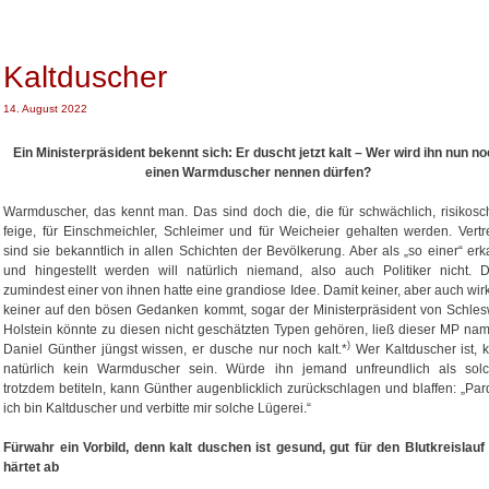
d
g
h
o
l
e
r
a
r
i
g
Kaltduscher
G
e
w
a
n
ö
s
r
14. August 2022
t
u
e
m
Ein Ministerpräsident bekennt sich: Er duscht jetzt kalt – Wer wird ihn nun n
r
l
einen Warmduscher nennen dürfen?
a
g
Warmduscher, das kennt man. Das sind doch die, die für schwächlich, risikosc
e
feige, für Einschmeichler, Schleimer und für Weicheier gehalten werden. Vertr
s
sind sie bekanntlich in allen Schichten der Bevölkerung. Aber als „so einer“ erk
t
und hingestellt werden will natürlich niemand, also auch Politiker nicht. 
e
zumindest einer von ihnen hatte eine grandiose Idee. Damit keiner, aber auch wirk
c
keiner auf den bösen Gedanken kommt, sogar der Ministerpräsident von Schles
k
Holstein könnte zu diesen nicht geschätzten Typen gehören, ließ dieser MP na
t
)
Daniel Günther jüngst wissen, er dusche nur noch kalt.*
Wer Kaltduscher ist, 
m
natürlich kein Warmduscher sein. Würde ihn jemand unfreundlich als sol
e
trotzdem betiteln, kann Günther augenblicklich zurückschlagen und blaffen: „Par
h
ich bin Kaltduscher und verbitte mir solche Lügerei.“
r
Fürwahr ein Vorbild, denn kalt duschen ist gesund, gut für den Blutkreislauf
härtet ab