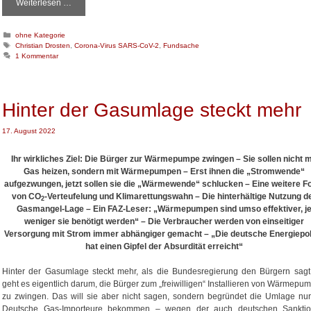
Weiterlesen …
D
i
e
K
ohne Kategorie
R
a
S
Christian Drosten
,
Corona-Virus SARS-CoV-2
,
Fundsache
a
t
c
1 Kommentar
c
e
h
h
g
l
o
a
e
r
g
v
Hinter der Gasumlage steckt mehr
i
w
o
e
ö
n
n
r
17. August 2022
J
t
e
o
Ihr wirkliches Ziel: Die Bürger zur Wärmepumpe zwingen – Sie sollen nicht m
r
u
Gas heizen, sondern mit Wärmepumpen – Erst ihnen die „Stromwende“
r
aufgezwungen, jetzt sollen sie die „Wärmewende“ schlucken – Eine weitere F
n
von CO
-Verteufelung und Klimarettungswahn – Die hinterhältige Nutzung d
2
a
Gasmangel-Lage – Ein FAZ-Leser: „Wärmepumpen sind umso effektiver, j
l
weniger sie benötigt werden“ – Die Verbraucher werden von einseitiger
i
Versorgung mit Strom immer abhängiger gemacht – „Die deutsche Energiepoli
s
hat einen Gipfel der Absurdität erreicht“
t
e
Hinter der Gasumlage steckt mehr, als die Bundesregierung den Bürgern sagt.
n
geht es eigentlich darum, die Bürger zum „freiwilligen“ Installieren von Wärmepu
zu zwingen. Das will sie aber nicht sagen, sondern begründet die Umlage nur
Deutsche Gas-Importeure bekommen – wegen der auch deutschen Sankti