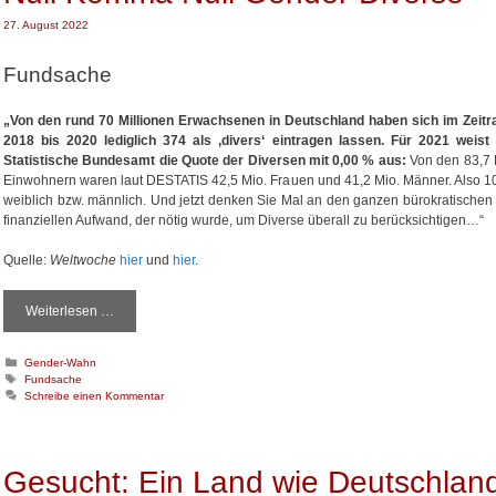
27. August 2022
Fundsache
„Von den rund 70 Millionen Erwachsenen in Deutschland haben sich im Zeit
2018 bis 2020 lediglich 374 als ‚divers‘ eintragen lassen. Für 2021 weist
Statistische Bundesamt die Quote der Diversen mit 0,00 % aus:
Von den 83,7 
Einwohnern waren laut DESTATIS 42,5 Mio. Frauen und 41,2 Mio. Männer. Also 
weiblich bzw. männlich. Und jetzt denken Sie Mal an den ganzen bürokratischen
finanziellen Aufwand, der nötig wurde, um Diverse überall zu berücksichtigen…“
Quelle:
Weltwoche
hier
und
hier
.
Weiterlesen …
N
u
l
K
Gender-Wahn
l
a
S
Fundsache
K
t
c
Schreibe einen Kommentar
o
e
h
m
g
l
o
a
m
r
g
a
Gesucht: Ein Land wie Deutschlan
i
w
N
e
ö