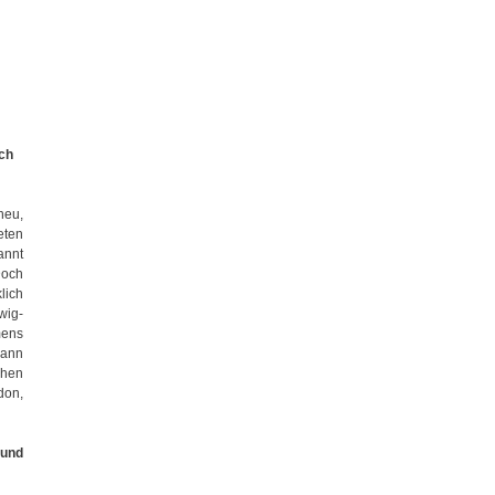
och
heu,
eten
annt
Doch
lich
wig-
mens
kann
chen
don,
 und