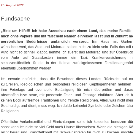
u
n
r
25. August 2022
l
t
e
l
Fundsache
r
G
e
n
„Bitte um Hilfe!!! Ich halte Ausschau nach einem Land, das meine Familie
d
mich ohne Papiere und mit falschem Namen einreisen lässt und in Zukunft m
e
persönlichen Bedürfnisse umfänglich versorgt.
Ein Haus mit Garten 
r
wünschenswert, das Auto und Motorrad sollten nicht zu klein sein. Falls das mit
-
Auto nicht so schnell klappt, nehme ich zuerst das Motorrad und zur Überbrüc
D
vom Auto auf Staatskosten immer ein Taxi. Krankenversicherung m
i
selbstverständlich für die in der Heimat zurückgelassenen Familienangehör
v
ebenfalls übernommen werden.
e
r
Ich erwarte natürlich, dass die Bewohner dieses Landes Rücksicht auf m
s
kulturellen, ideologischen und besonders religiösen Gepflogenheiten nehmen
e
ihre Feiertage auf eventuelle Belästigung für mich überprüfen und darau
abschaffen bzw. neue, mir passende Feier- und Festtage einführen. Aber ich 
keinen Bock auf fremde Traditionen und fremde Religionen. Alles, was nicht me
Gott huldigt und dient, muss weg. Ich dulde keinerlei Symbole oder Zeichen fals
Religionen.
Öffentliche Verkehrsmittel und Einrichtungen sollte ich kostenlos benutzen dür
sonst kann ich nicht so viel Geld nach Hause überweisen. Wenn die hiesigen K
nicht bereit sind, Kartoffelknödl mit Schweinsbraten für mich zu kochen, möchte