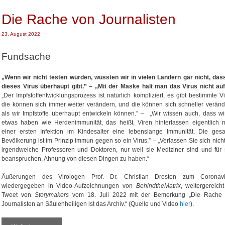
o
a
:
r
g
E
Die Rache von Journalisten
i
w
i
e
ö
n
n
r
23. August 2022
L
t
e
a
Fundsache
r
n
d
w
„Wenn wir nicht testen würden, wüssten wir in vielen Ländern gar nicht, das
i
dieses Virus überhaupt gibt.” – „Mit der Maske hält man das Virus nicht auf
e
„Der Impfstoffentwicklungsprozess ist natürlich kompliziert, es gibt bestimmte Vi
D
die können sich immer weiter verändern, und die können sich schneller veränd
e
als wir Impfstoffe überhaupt entwickeln können.” – „Wir wissen auch, dass wi
u
etwas haben wie Herdenimmunität, das heißt, Viren hinterlassen eigentlich 
t
einer ersten Infektion im Kindesalter eine lebenslange Immunität. Die ges
s
Bevölkerung ist im Prinzip immun gegen so ein Virus.” – „Verlassen Sie sich nicht
c
irgendwelche Professoren und Doktoren, nur weil sie Mediziner sind und für 
h
beanspruchen, Ahnung von diesen Dingen zu haben.“
l
a
Äußerungen des Virologen Prof. Dr. Christian Drosten zum Coronavi
n
wiedergegeben in Video-Aufzeichnungen von
BehindtheMatrix
, weitergereicht
d
Tweet von
Storymakers
vom 18. Juli 2022 mit der Bemerkung „Die Rache
Journalisten an Säulenheiligen ist das Archiv.“ (Quelle und Video
hier
).