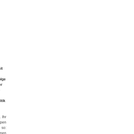
it
olge
er
e
tik
 Ihr
mpen
 so:
onen