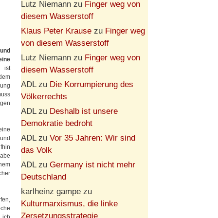
Lutz Niemann
zu
Finger weg von
diesem Wasserstoff
Klaus Peter Krause
zu
Finger weg
von diesem Wasserstoff
 und
Lutz Niemann
zu
Finger weg von
eine
ist
diesem Wasserstoff
 dem
ADL
zu
Die Korrumpierung des
kung
uss
Völkerrechts
igen
ADL
zu
Deshalb ist unsere
Demokratie bedroht
eine
ADL
zu
Vor 35 Jahren: Wir sind
 und
fhin
das Volk
habe
ADL
zu
Germany ist nicht mehr
inem
cher
Deutschland
karlheinz gampe
zu
fen,
Kulturmarxismus, die linke
öche
Zersetzungsstrategie
 ich