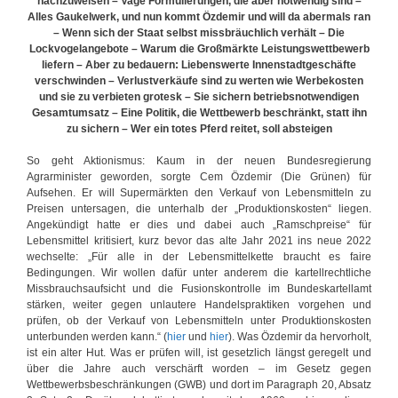
nachzuweisen – Vage Formulierungen, die aber notwendig sind –
d
Alles Gaukelwerk, und nun kommt Özdemir und will da abermals ran
e
– Wenn sich der Staat selbst missbräuchlich verhält – Die
n
Lockvogelangebote – Warum die Großmärkte Leistungswettbewerb
f
liefern – Aber zu bedauern: Liebenswerte Innenstadtgeschäfte
e
verschwinden – Verlustverkäufe sind zu werten wie Werbekosten
t
und sie zu verbieten grotesk – Sie sichern betriebsnotwendigen
t
Gesamtumsatz – Eine Politik, die Wettbewerb beschränkt, statt ihn
l
zu sichern – Wer ein totes Pferd reitet, soll absteigen
e
i
So geht Aktionismus: Kaum in der neuen Bundesregierung
b
Agrarminister geworden, sorgte Cem Özdemir (Die Grünen) für
i
Aufsehen. Er will Supermärkten den Verkauf von Lebensmitteln zu
g
Preisen untersagen, die unterhalb der „Produktionskosten“ liegen.
e
Angekündigt hatte er dies und dabei auch „Ramschpreise“ für
n
Lebensmittel kritisiert, kurz bevor das alte Jahr 2021 ins neue 2022
S
wechselte: „Für alle in der Lebensmittelkette braucht es faire
t
Bedingungen. Wir wollen dafür unter anderem die kartellrechtliche
a
Missbrauchsaufsicht und die Fusionskontrolle im Bundeskartellamt
a
stärken, weiter gegen unlautere Handelspraktiken vorgehen und
t
prüfen, ob der Verkauf von Lebensmitteln unter Produktionskosten
unterbunden werden kann.“ (
hier
und
hier
). Was Özdemir da hervorholt,
ist ein alter Hut. Was er prüfen will, ist gesetzlich längst geregelt und
über die Jahre auch verschärft worden – im Gesetz gegen
Wettbewerbsbeschränkungen (GWB) und dort im Paragraph 20, Absatz