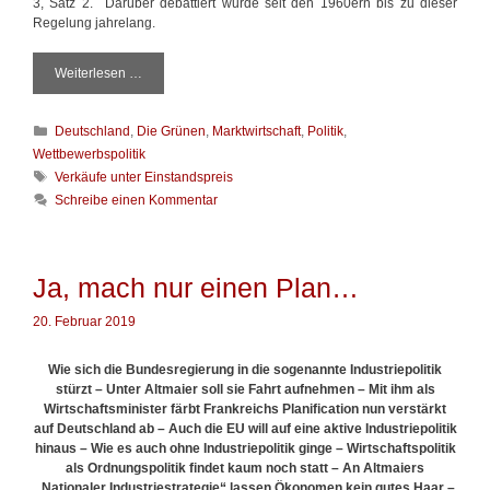
3, Satz 2. Darüber debattiert wurde seit den 1960ern bis zu dieser
Regelung jahrelang.
Weiterlesen …
Ö
z
d
K
Deutschland
,
Die Grünen
,
Marktwirtschaft
,
Politik
,
e
a
m
Wettbewerbspolitik
t
i
S
Verkäufe unter Einstandspreis
e
r
c
Schreibe einen Kommentar
g
s
h
o
a
l
r
l
a
i
t
g
Ja, mach nur einen Plan…
e
e
w
n
r
ö
20. Februar 2019
H
r
u
t
t
Wie sich die Bundesregierung in die sogenannte Industriepolitik
e
stürzt – Unter Altmaier soll sie Fahrt aufnehmen – Mit ihm als
r
Wirtschaftsminister färbt
Frank
reichs Planification nun verstärkt
auf Deutschland ab – Auch die EU will auf eine aktive Industriepolitik
hinaus – Wie es auch ohne Industriepolitik ginge – Wirtschaftspolitik
als Ordnungspolitik findet kaum noch statt – An Altmaiers
„Nationaler Industriestrategie“ lassen Ökonomen kein gutes Haar –