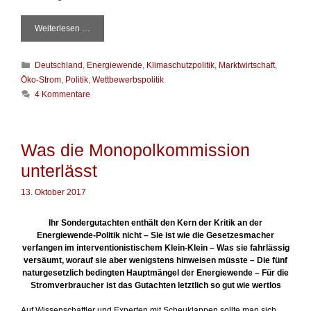
Weiterlesen …
P
r
i
K
Deutschland
,
Energiewende
,
Klimaschutzpolitik
,
Marktwirtschaft
,
m
a
a
Öko-Strom
,
Politik
,
Wettbewerbspolitik
t
,
4 Kommentare
e
b
g
r
o
a
r
v
Was die Monopolkommission
i
o
e
unterlässt
,
n
H
e
13. Oktober 2017
r
r
Ihr Sondergutachten enthält den Kern der Kritik an der
A
Energiewende-Politik nicht – Sie ist wie die Gesetzesmacher
l
verfangen im interventionistischem Klein-Klein – Was sie fahrlässig
t
versäumt, worauf sie aber wenigstens hinweisen müsste – Die fünf
m
naturgesetzlich bedingten Hauptmängel der Energiewende – Für die
a
Stromverbraucher ist das Gutachten letztlich so gut wie wertlos
i
e
Auf Wissenschaftler und Experten mit Scheuklappen sollte man sich