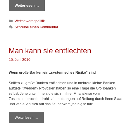
e
Weiterlesen …
D
r
i
r
e
M
K
Wettbewerbspolitik
b
u
a
e
n
Schreibe einen Kommentar
t
i
d
e
d
t
g
e
o
n
Man kann sie entflechten
r
M
i
o
15. Juni 2010
e
n
n
o
Wenn große Banken ein „systemisches Risiko“ sind
p
o
Sollten zu große Banken entflochten und in mehrere kleine Banken
l
aufgeteilt werden? Provoziert haben so eine Frage die Großbanken
e
selbst. Jene unter ihnen, die sich in ihrer Finanzkrise vom
i
Zusammenbruch bedroht sahen, drangen auf Rettung durch ihren Staat
m
und verließen sich auf das Zauberwort „too big to fail“.
Ä
r
m
Weiterlesen …
M
e
a
l
n