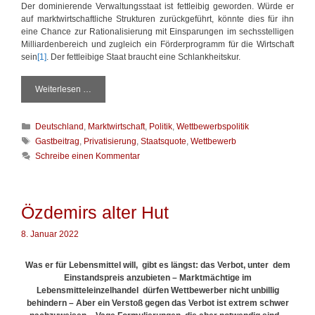
Der dominierende Verwaltungsstaat ist fettleibig geworden. Würde er
auf marktwirtschaftliche Strukturen zurückgeführt, könnte dies für ihn
eine Chance zur Rationalisierung mit Einsparungen im sechsstelligen
Milliardenbereich und zugleich ein Förderprogramm für die Wirtschaft
sein
[1]
. Der fettleibige Staat braucht eine Schlankheitskur.
Weiterlesen …
S
c
h
K
Deutschland
,
Marktwirtschaft
,
Politik
,
Wettbewerbspolitik
l
a
a
S
Gastbeitrag
,
Privatisierung
,
Staatsquote
,
Wettbewerb
t
n
c
Schreibe einen Kommentar
e
k
h
g
h
l
o
e
a
r
i
g
Özdemirs alter Hut
i
t
w
e
s
ö
8. Januar 2022
n
k
r
u
t
Was er für Lebensmittel will, gibt es längst: das Verbot, unter dem
r
e
Einstandspreis anzubieten – Marktmächtige im
f
r
Lebensmitteleinzelhandel dürfen Wettbewerber nicht unbillig
ü
behindern – Aber ein Verstoß gegen das Verbot ist extrem schwer
r