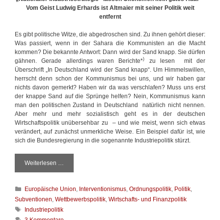
Vom Geist Ludwig Erhards ist Altmaier mit seiner Politik weit
entfernt
Es gibt politische Witze, die abgedroschen sind. Zu ihnen gehört dieser:
Was passiert, wenn in der Sahara die Kommunisten an die Macht
kommen? Die bekannte Antwort: Dann wird der Sand knapp. Sie dürfen
)
gähnen. Gerade allerdings waren Berichte*
zu lesen mit der
Überschrift „In Deutschland wird der Sand knapp“. Um Himmelswillen,
herrscht denn schon der Kommunismus bei uns, und wir haben gar
nichts davon gemerkt? Haben wir da was verschlafen? Muss uns erst
der knappe Sand auf die Sprünge helfen? Nein, Kommunismus kann
man den politischen Zustand in Deutschland natürlich nicht nennen.
Aber mehr und mehr sozialistisch geht es in der deutschen
Wirtschaftspolitik unübersehbar zu – und wie meist, wenn sich etwas
verändert, auf zunächst unmerkliche Weise. Ein Beispiel dafür ist, wie
sich die Bundesregierung in die sogenannte Industriepolitik stürzt.
Weiterlesen …
J
a
,
K
Europäische Union
,
Interventionismus
,
Ordnungspolitik
,
Politik
,
m
a
a
Subventionen
,
Wettbewerbspolitik
,
Wirtschafts- und Finanzpolitik
t
c
S
Industriepolitik
e
h
c
3 Kommentare