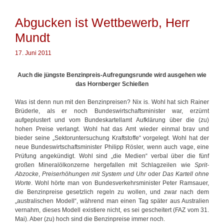
r
o
i
p
Abgucken ist Wettbewerb, Herr
e
o
n
l
Mundt
k
o
17. Juni 2011
m
m
Auch die jüngste Benzinpreis-Aufregungsrunde wird ausgehen wie
i
das Hornberger Schießen
s
s
Was ist denn nun mit den Benzinpreisen? Nix is. Wohl hat sich Rainer
i
Brüderle, als er noch Bundeswirtschaftsminister war, erzürnt
o
aufgeplustert und vom Bundeskartellamt Aufklärung über die (zu)
n
hohen Preise verlangt. Wohl hat das Amt wieder einmal brav und
u
bieder seine „Sektoruntersuchung Kraftstoffe“ vorgelegt. Wohl hat der
n
neue Bundeswirtschaftsminister Philipp Rösler, wenn auch vage, eine
t
Prüfung angekündigt. Wohl sind „die Medien“ verbal über die fünf
e
großen Mineralölkonzerne hergefallen mit Schlagzeilen wie
Sprit-
r
Abzocke
,
Preiserhöhungen mit System und Uhr
oder
Das Kartell ohne
l
Worte
. Wohl hörte man von Bundesverkehrsminister Peter Ramsauer,
ä
die Benzinpreise gesetzlich regeln zu wollen, und zwar nach dem
s
„australischen Modell“, während man einen Tag später aus Australien
s
vernahm, dieses Modell existiere nicht, es sei gescheitert (FAZ vom 31.
t
Mai). Aber (zu) hoch sind die Benzinpreise immer noch.