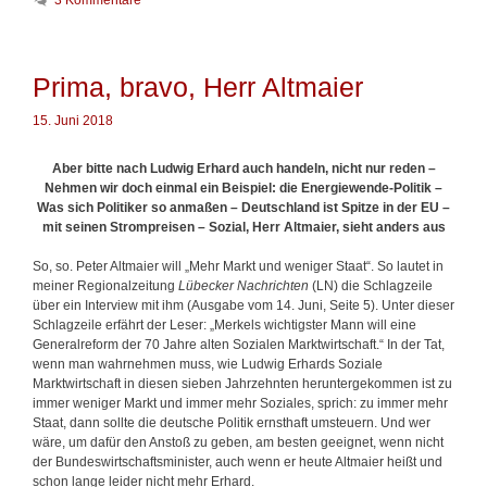
g
n
h
o
u
l
r
r
a
i
e
g
Prima, bravo, Herr Altmaier
e
i
w
n
n
ö
15. Juni 2018
e
r
n
t
P
Aber bitte nach Ludwig Erhard auch handeln, nicht nur reden –
e
l
Nehmen wir doch einmal ein Beispiel: die Energiewende-Politik –
r
a
Was sich Politiker so anmaßen – Deutschland ist Spitze in der EU –
n
mit seinen Strompreisen – Sozial, Herr Altmaier, sieht anders aus
…
So, so. Peter Altmaier will „Mehr Markt und weniger Staat“. So lautet in
meiner Regionalzeitung
Lübecker Nachrichten
(LN) die Schlagzeile
über ein Interview mit ihm (Ausgabe vom 14. Juni, Seite 5). Unter dieser
Schlagzeile erfährt der Leser: „Merkels wichtigster Mann will eine
Generalreform der 70 Jahre alten Sozialen Marktwirtschaft.“ In der Tat,
wenn man wahrnehmen muss, wie Ludwig Erhards Soziale
Marktwirtschaft in diesen sieben Jahrzehnten heruntergekommen ist zu
immer weniger Markt und immer mehr Soziales, sprich: zu immer mehr
Staat, dann sollte die deutsche Politik ernsthaft umsteuern. Und wer
wäre, um dafür den Anstoß zu geben, am besten geeignet, wenn nicht
der Bundeswirtschaftsminister, auch wenn er heute Altmaier heißt und
schon lange leider nicht mehr Erhard.