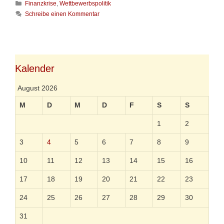
-
K
Finanzkrise
,
Wettbewerbspolitik
k
K
a
a
Schreibe einen Kommentar
a
t
n
n
e
n
a
g
s
l
o
i
t
r
e
u
i
Kalender
e
n
e
n
n
n
t
August 2026
e
f
l
l
M
D
M
D
F
S
S
e
c
1
2
h
t
3
4
5
6
7
8
9
e
n
10
11
12
13
14
15
16
17
18
19
20
21
22
23
24
25
26
27
28
29
30
31