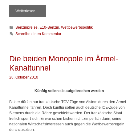
Weiterlesen …
A
b
g
K
Benzinpreise
,
E10-Benzin
,
Wettbewerbspolitik
u
a
c
Schreibe einen Kommentar
t
k
e
e
g
n
o
i
Die beiden Monopole im Ärmel-
r
s
Kanaltunnel
i
t
e
W
n
28. Oktober 2010
e
t
t
Künftig sollen sie aufgebrochen werden
b
e
Bisher dürfen nur französische TGV-Züge von Alstom durch den Ärmel-
w
Kanaltunnel fahren. Doch künftig sollen auch deutsche ICE-Züge von
e
Siemens durch die Röhre geschickt werden. Der französische Staat
r
freilich sperrt sich. Er war schon bisher nicht zimperlich darin, seine
b
nationalen Wirtschaftsinteressen auch gegen die Wettbewerbsregeln
,
durchzusetzen.
H