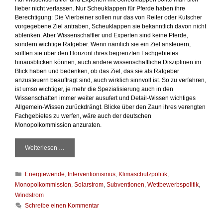
r
lieber nicht verlassen. Nur Scheuklappen für Pferde haben ihre
Berechtigung: Die Vierbeiner sollen nur das von Reiter oder Kutscher
vorgegebene Ziel antraben, Scheuklappen sie bekanntlich davon nicht
ablenken. Aber Wissenschaftler und Experten sind keine Pferde,
sondern wichtige Ratgeber. Wenn nämlich sie ein Ziel ansteuern,
sollten sie über den Horizont ihres begrenzten Fachgebietes
hinausblicken können, auch andere wissenschaftliche Disziplinen im
Blick haben und bedenken, ob das Ziel, das sie als Ratgeber
anzusteuern beauftragt sind, auch wirklich sinnvoll ist. So zu verfahren,
ist umso wichtiger, je mehr die Spezialisierung auch in den
Wissenschaften immer weiter ausufert und Detail-Wissen wichtiges
Allgemein-Wissen zurückdrängt. Blicke über den Zaun ihres verengten
Fachgebietes zu werfen, wäre auch der deutschen
Monopolkommission anzuraten.
Weiterlesen …
W
a
s
K
Energiewende
,
Interventionismus
,
Klimaschutzpolitik
,
d
a
i
Monopolkommission
,
Solarstrom
,
Subventionen
,
Wettbewerbspolitik
,
t
e
Windstrom
e
M
Schreibe einen Kommentar
g
o
o
n