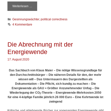
Weiterlesen …
D
e
r
K
Gesinnungswächter
,
political correctness
u
a
m
4 Kommentare
t
s
e
i
g
c
o
h
Die Abrechnung mit der
r
g
Energiewende
i
r
e
e
n
17. August 2020
i
f
e
Das Sachbuch von Klaus Maier –
Die nötige Wissensgrundlage für
n
den Durchschnittsbürger – Die näheren Details für den, der mehr
d
wissen will – Das Untermauern des Dargestellten als
e
Dokumentation – Die Pflicht, sich kundig zu machen – Die
B
Energiewende als GAU = Größter Anzunehmender Unfug – Die
i
Wiederlegung der CO
-Theorie – Energiewende-Mehrkosten 2050
2
l
für eine 4-köpfige Familie jährlich 26 000 Euro – Eine Kehrtwende ist
d
zwingend
e
r
Kritische und ablehnende Bücher zur sogenannten Energiewende gibt