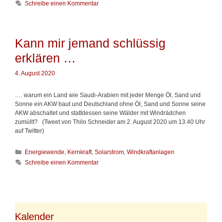
c
Schreibe einen Kommentar
g
e
h
o
n
l
r
z
a
i
ä
g
Kann mir jemand schlüssig
e
h
w
n
l
erklären …
ö
e
r
n
t
4. August 2020
e
r
…. warum ein Land wie Saudi-Arabien mit jeder Menge Öl, Sand und
Sonne ein AKW baut und Deutschland ohne Öl, Sand und Sonne seine
AKW abschaltet und stattdessen seine Wälder mit Windrädchen
zumüllt? (Tweet von Thilo Schneider am 2. August 2020 um 13.40 Uhr
auf Twitter)
K
Energiewende
,
Kernkraft
,
Solarstrom
,
Windkraftanlagen
a
Schreibe einen Kommentar
t
e
g
o
r
i
Kalender