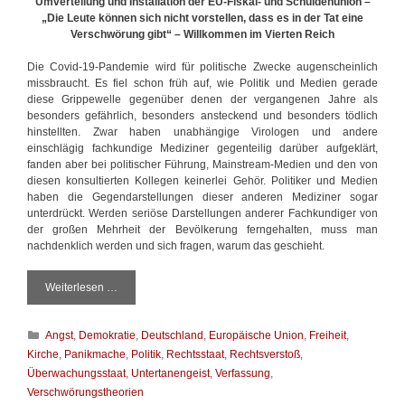
Umverteilung und Installation der EU-Fiskal- und Schuldenunion –
„Die Leute können sich nicht vorstellen, dass es in der Tat eine
Verschwörung gibt“ – Willkommen im Vierten Reich
Die Covid-19-Pandemie wird für politische Zwecke augenscheinlich
missbraucht. Es fiel schon früh auf, wie Politik und Medien gerade
diese Grippewelle gegenüber denen der vergangenen Jahre als
besonders gefährlich, besonders ansteckend und besonders tödlich
hinstellten. Zwar haben unabhängige Virologen und andere
einschlägig fachkundige Mediziner gegenteilig darüber aufgeklärt,
fanden aber bei politischer Führung, Mainstream-Medien und den von
diesen konsultierten Kollegen keinerlei Gehör. Politiker und Medien
haben die Gegendarstellungen dieser anderen Mediziner sogar
unterdrückt. Werden seriöse Darstellungen anderer Fachkundiger von
der großen Mehrheit der Bevölkerung ferngehalten, muss man
nachdenklich werden und sich fragen, warum das geschieht.
Weiterlesen …
D
e
r
K
Angst
,
Demokratie
,
Deutschland
,
Europäische Union
,
Freiheit
,
p
a
o
Kirche
,
Panikmache
,
Politik
,
Rechtsstaat
,
Rechtsverstoß
,
t
l
Überwachungsstaat
,
Untertanengeist
,
Verfassung
,
e
i
Verschwörungstheorien
g
t