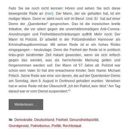
d
Falls Sie sie noch nicht kennen: Hören und sehen Sie sich diese
e
bewegende Rede an (
hier
). Der Mann, der sie gehalten hat, ist ein
mutiger Mann. Denn er steht noch voll im Beruf. Und: Er hat auf einer
Demo der „Querdenker“ gesprochen. Das ist die inzwischen breite
Initiative, die vor allem gegen die unverhältnismäßigen Anti-Corona-
Anordnungen und Freiheitsbeschränkungen auftritt. Mehr noch: Der
Mann ist Polizist. Er arbeitet in der Polizeidirektion Hannover als
Kriminalhauptkommissar. Mit seiner Rede ist er ein hohes Risiko
eingegangen – heutzutage. Denn die Freiheit der Rede ist in politisch
links-grün bestimmter Zeit riskant geworden, wenn sie sich kritisch
gegen das wendet, was als herrschende Meinung gelten und
hingenommen werden soll. Der Mann ist 57 Jahre alt. Polizist war
schon sein Vater. Er hat drei erwachsene Kinder. Sein Name: Michael
Fritsch. Seine Rede war eine von denen, die auf der Querdenker-Demo
am Sonntag, dem 9. August in Dortmund gehalten wurden. Versehen
hat er seine Rede mit der Überschrift „Ich bin Patriot, kein Idiot.“ Am Tag
)
darauf war er vom Dienst suspendiert.*
Weiterlesen …
E
i
n
K
Demokratie
,
Deutschland
,
Freiheit
,
Gesundheitspolitik
,
M
a
a
Grundgesetz
,
Patriotismus
,
Politik
,
Rechtsstaat