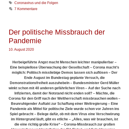
t
n
S
Coronavirus und die Folgen
e
n
c
7 Kommentare
g
m
h
o
i
l
r
t
a
i
M
g
Der politische Missbrauch der
e
u
w
n
t
Pandemie
ö
r
t
10. August 2020
e
r
Herbeigeführte Angst macht Menschen leichter manipulierbar –
E
ine
beispiellose Überwachung der Gesellschaft – Corona macht’s
möglich: Politisch missliebige Demos lassen sich auflösen –
Der
Ende August im Bundestag geplante Versuch,
die
Demonstrationsfreiheit auszuhebeln – Bundesminister Gerd Müller
winkt schon mit 40 anderen gefährlichen Viren –
Auf der Suche nach
Infizierten, damit der Notstand
nicht enden soll? – Mächte, die
Corona für den Griff nach der Weltherrschaft missbrauchen wollen –
Beunruhigender Auftakt zur Schaffung einer Weltregierung –
Eine
Pandemie als Mittel für politische Ziele wurde schon vor Jahren ins
Spiel gebracht –
Belege dafür, ob mit dem Virus eine Verschwörung
im Hintergrund läuft, gibt es etliche – „Alles, was wir brauchen, ist
die eine richtig große Krise“ – Corona-Missbrauch zur großen