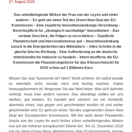
a
27. August 2020
e
s
n
d
Das unheilbringende Wirken der Frau von der Leyen und vieler
e
anderer –
Es geht um einen Teil des
Green New Deal
der EU-
u
Kommission – Eine
staatliche Investitionslenkungs-Verordnung –
t
Berichtspflicht für „ökologisch nachhaltige“ Investitionen – Das
s
verbale Geschick, die Folgen zu verschleiern – Staatliche
c
Planwirtschaft und Interventionismus pur – Investitionslenkung
h
zurück in die Energiedichten des Mittelalters – Alles Schritte in die
e
gleiche falsche Richtung – Eine Aufforderung an die deutsche
V
mittelständische Industrie zu handeln – Intern bezifferte die EU-
o
Kommission die Finanzierungslücke für das Klimaschutzziel für
l
2030 schon auf 3 Billionen Euro
k
S
Wissen Sie, was Taxonomie ist? Nein? Nicht schlimm. Ich selbst wusste
i
es ebenfalls nicht, musste mich erst kundig machen. Dabei
e
herausgekommen ist: Vergessen Sie das Wort lieber. Was sich dahinter
v
verbirgt, muss man anders nennen. Das allerdings sollten wir uns
e
merken, gut merken. Es handelt sich nämlich um ein Komplott,
r
abermals eines, das gegen uns geschmiedet worden ist und weiter
d
geschmiedet wird. Es geht um einen Teil des sogenannten
Green New
i
Deal
der Europäischen Kommission. Mit ihm setzt deren Präsidentin
e
Ursula von der Leyen ihr auch bisher schon unheilbringendes Wirken
n
nun auf der höheren europäischen Ebene fort. Am 11. Dezember 2019
t
hat sie diese Grüne Neue Vereinbarung ihrer EU-Kommission, besser