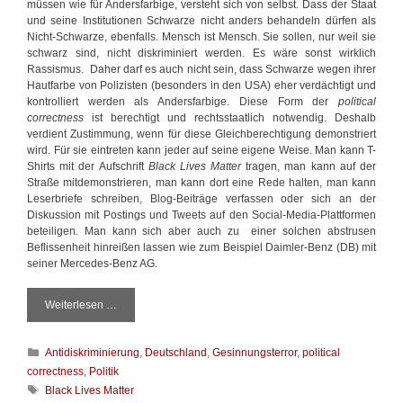
müssen wie für Andersfarbige, versteht sich von selbst. Dass der Staat
e
und seine Institutionen Schwarze nicht anders behandeln dürfen als
Nicht-Schwarze, ebenfalls. Mensch ist Mensch. Sie sollen, nur weil sie
schwarz sind, nicht diskriminiert werden. Es wäre sonst wirklich
Rassismus. Daher darf es auch nicht sein, dass Schwarze wegen ihrer
Hautfarbe von Polizisten (besonders in den USA) eher verdächtigt und
kontrolliert werden als Andersfarbige. Diese Form der
political
correctness
ist berechtigt und rechtsstaatlich notwendig. Deshalb
verdient Zustimmung, wenn für diese Gleichberechtigung demonstriert
wird. Für sie eintreten kann jeder auf seine eigene Weise. Man kann T-
Shirts mit der Aufschrift
Black Lives Matter
tragen, man kann auf der
Straße mitdemonstrieren, man kann dort eine Rede halten, man kann
Leserbriefe schreiben, Blog-Beiträge verfassen oder sich an der
Diskussion mit Postings und Tweets auf den Social-Media-Plattformen
beteiligen. Man kann sich aber auch zu einer solchen abstrusen
Beflissenheit hinreißen lassen wie zum Beispiel Daimler-Benz (DB) mit
seiner Mercedes-Benz AG.
Weiterlesen …
A
l
l
K
Antidiskriminierung
,
Deutschland
,
Gesinnungsterror
,
political
e
a
L
correctness
,
Politik
t
e
S
Black Lives Matter
e
b