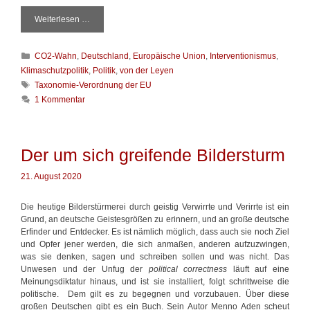
Weiterlesen …
N
o
c
K
CO2-Wahn
,
Deutschland
,
Europäische Union
,
Interventionismus
,
h
a
e
Klimaschutzpolitik
,
Politik
,
von der Leyen
t
i
S
Taxonomie-Verordnung der EU
e
n
c
1 Kommentar
g
K
h
o
o
l
r
m
a
i
p
g
Der um sich greifende Bildersturm
e
l
w
n
o
ö
21. August 2020
t
r
t
t
Die heutige Bilderstürmerei durch geistig Verwirrte und Verirrte ist ein
e
Grund, an deutsche Geistesgrößen zu erinnern, und an große deutsche
r
Erfinder und Entdecker. Es ist nämlich möglich, dass auch sie noch Ziel
und Opfer jener werden, die sich anmaßen, anderen aufzuzwingen,
was sie denken, sagen und schreiben sollen und was nicht. Das
Unwesen und der Unfug der
political correctness
läuft auf eine
Meinungsdiktatur hinaus, und ist sie installiert, folgt schrittweise die
politische. Dem gilt es zu begegnen und vorzubauen. Über diese
großen Deutschen gibt es ein Buch. Sein Autor Menno Aden scheut