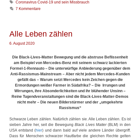
S
Coronavirus Covid-19 und sein Missbrauch
o
i
c
7 Kommentare
r
s
h
i
c
l
e
h
a
n
e
g
Alle Leben zählen
M
w
i
ö
6. August 2020
s
r
s
t
b
Die Black-Lives-Matter Bewegung und die abstruse Beflissenheit
e
r
am Beispiel von Mercedes-Benz mit seinem schwarz lackierten
r
a
Formel-1-Rennauto –
Die unterwürfige Anbiederung gegenüber dem
u
Anti-Rassismus-Mainstream
–
Aber nicht jedem
Mercedes-Kunden
c
gefällt das – Warum setzt Mercedes kein Zeichen gegen die
h
Ermordungen weißer Farmer in Südafrika? – Die Irrungen und
d
Wirrungen, ihre Absonderlichkeiten und ihr blühender Unsinn –
e
Reine Tugendveranstaltungen sind die Black-Lives-Matter-Demos
r
nicht mehr – Die neuen Bilderstürmer und der „umgekehrte
P
Rassismus“
a
n
Schwarze Leben zählen. Natürlich zählen sie. Alle Leben zählen. Es ist
d
sieben Jahre her, seit die Bewegung
Black Lives Matter
(BLM) in den
e
USA entstand (
hier
) und dann bald auf viele andere Länder übergriff.
m
Dass für Menschen schwarzer Hautfarbe die gleichen Rechte gelten
i