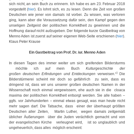
sich nicht, an sein Buch zu erinnern. Ich habe es am 23. Februar 2018
vorgestellt (
hier
). Es lohnt sich, es zu lesen. Denn die Zeit von großen
Deutschen wie jener von damals ist vorbei. Zu wissen, was verloren
ging, kann aber die Voraussetzung dafür sein, den Kampf gegen den
unseligen Zeitgeist der politischen Korrektheit zu gewinnen und die
Hoffnung darauf nicht aufzugeben. Der folgende kurze Gastbeitrag von
Menno Aden ist zuerst auf seiner eigenen Web-Seite erschienen (
hier
).
Klaus Peter Krause
Ein Gastbeitrag von Prof. Dr. iur. Menno Aden
In diesen Tagen des immer weiter um sich greifenden Bildersturms
möchte ich auf mein Buch
Kulturgeschichte der
)
großen deutschen Erfindungen und Entdeckungen
verweisen.*
Die
Bilderstürmerei scheint mir doch so gefährlich zu sein, dass es
dringend ist, dass wir uns unserer großen deutschen Namen in der
Wissenschaft noch einmal vergewissern, ehe auch sie in die cloaca
maxima der politischen Korrektheit entsorgt werden. Sie alle haben –
ggfs. vor Jahrhunderten – einmal etwas gesagt, was man heute nicht
mehr sagen darf. Die Tatsache, dass einer der überhaupt größten
Deutschen aller Zeiten, Martin Luther, wegen damals zeitgemäß
üblicher Äußerungen über die Juden verächtlich gemacht und von
der evangelischen Kirche verleugnet wird, ist so unglaublich und
ungeheuerlich, dass alles möglich erscheint: