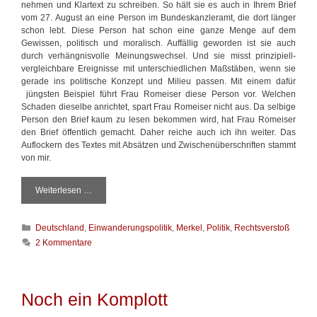
nehmen und Klartext zu schreiben. So hält sie es auch in Ihrem Brief
vom 27. August an eine Person im Bundeskanzleramt, die dort länger
schon lebt. Diese Person hat schon eine ganze Menge auf dem
Gewissen, politisch und moralisch. Auffällig geworden ist sie auch
durch verhängnisvolle Meinungswechsel. Und sie misst prinzipiell-
vergleichbare Ereignisse mit unterschiedlichen Maßstäben, wenn sie
gerade ins politische Konzept und Milieu passen. Mit einem dafür
jüngsten Beispiel führt Frau Romeiser diese Person vor. Welchen
Schaden dieselbe anrichtet, spart Frau Romeiser nicht aus. Da selbige
Person den Brief kaum zu lesen bekommen wird, hat Frau Romeiser
den Brief öffentlich gemacht. Daher reiche auch ich ihn weiter. Das
Auflockern des Textes mit Absätzen und Zwischenüberschriften stammt
von mir.
Weiterlesen …
„
W
o
K
Deutschland
,
Einwanderungspolitik
,
Merkel
,
Politik
,
Rechtsverstoß
m
a
i
2 Kommentare
t
t
e
h
g
a
o
t
Noch ein Komplott
r
d
i