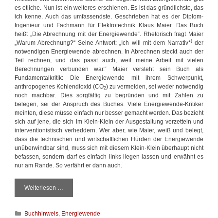
s
es etliche. Nun ist ein weiteres erschienen. Es ist das gründlichste, das
t
ich kenne. Auch das umfassendste. Geschrieben hat es der Diplom-
u
Ingenieur und Fachmann für Elektrotechnik Klaus Maier. Das Buch
r
heißt „Die Abrechnung mit der Energiewende“. Rhetorisch fragt Maier
m
)
„Warum Abrechnung?“ Seine Antwort: „Ich will mit dem Narrativ*
der
notwendigen Energiewende abrechnen. In Abrechnen steckt auch der
Teil rechnen, und das passt auch, weil meine Arbeit mit vielen
Berechnungen verbunden war.“ Maier versteht sein Buch als
Fundamentalkritik: Die Energiewende mit ihrem Schwerpunkt,
anthropogenes Kohlendioxid (CO
) zu vermeiden, sei weder notwendig
2
noch machbar. Dies sorgfältig zu begründen und mit Zahlen zu
belegen, sei der Anspruch des Buches. Viele Energiewende-Kritiker
meinten, diese müsse einfach nur besser gemacht werden. Das bezieht
sich auf jene, die sich im Klein-Klein der Ausgestaltung verzetteln und
interventionistisch verheddern. Wer aber, wie Maier, weiß und belegt,
dass die technischen und wirtschaftlichen Hürden der Energiewende
unüberwindbar sind, muss sich mit diesem Klein-Klein überhaupt nicht
befassen, sondern darf es einfach links liegen lassen und erwähnt es
nur am Rande. So verfährt er dann auch.
Weiterlesen …
D
i
e
K
Buchhinweis
,
Energiewende
A