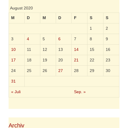
e
n
August 2020
M
D
M
D
F
S
S
1
2
3
4
5
6
7
8
9
10
11
12
13
14
15
16
17
18
19
20
21
22
23
24
25
26
27
28
29
30
31
« Juli
Sep. »
Archiv