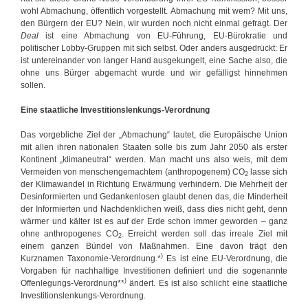
“
wohl Abmachung, öffentlich vorgestellt. Abmachung mit wem? Mit uns,
den Bürgern der EU? Nein, wir wurden noch nicht einmal gefragt. Der
Deal
ist eine Abmachung von EU-Führung, EU-Bürokratie und
politischer Lobby-Gruppen mit sich selbst. Oder anders ausgedrückt: Er
ist untereinander von langer Hand ausgekungelt, eine Sache also, die
ohne uns Bürger abgemacht wurde und wir gefälligst hinnehmen
sollen.
Eine
staatliche Investitionslenkungs-Verordnung
Das vorgebliche Ziel der „Abmachung“ lautet, die Europäische Union
mit allen ihren nationalen Staaten solle bis zum Jahr 2050 als erster
Kontinent „klimaneutral“ werden. Man macht uns also weis, mit dem
Vermeiden von menschengemachtem (anthropogenem) CO
lasse sich
2
der Klimawandel in Richtung Erwärmung verhindern. Die Mehrheit der
Desinformierten und Gedankenlosen glaubt denen das, die Minderheit
der Informierten und Nachdenklichen weiß, dass dies nicht geht, denn
wärmer und kälter ist es auf der Erde schon immer geworden – ganz
ohne anthropogenes CO
. Erreicht werden soll das irreale Ziel mit
2
einem ganzen Bündel von Maßnahmen. Eine davon trägt den
)
Kurznamen Taxonomie-Verordnung.*
Es ist eine EU-Verordnung, die
Vorgaben für nachhaltige Investitionen definiert und die sogenannte
)
Offenlegungs-Verordnung**
ändert. Es ist also schlicht eine staatliche
Investitionslenkungs-Verordnung.