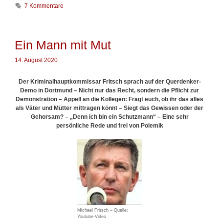
a
b
7 Kommentare
t
r
e
e
g
c
o
h
Ein Mann mit Mut
r
n
i
u
14. August 2020
e
n
n
g
Der Kriminalhauptkommissar Fritsch sprach auf der Querdenker-
m
Demo in Dortmund – Nicht nur das Recht, sondern die Pflicht zur
i
Demonstration – Appell an die Kollegen: Fragt euch, ob ihr das alles
t
als Väter und Mütter mittragen könnt – Siegt das Gewissen oder der
d
Gehorsam? – „Denn ich bin ein Schutzmann“ – Eine sehr
e
persönliche Rede und frei von Polemik
r
E
n
e
r
g
i
e
w
e
Michael Fritsch – Quelle:
n
Youtube-Video