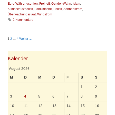
b
a
e
Euro-Währungsunion
,
Freiheit
,
Gender-Wahn
,
Islam
,
e
t
r
Klimaschutzpolitik
,
Panikmache
,
Politik
,
Sonnenstrom
,
n
e
s
Überwachungsstaat
,
Windstrom
g
e
2 Kommentare
o
h
r
n
i
t
e
e
B
1
2
…
4
Weiter →
n
R
e
u
i
h
t
e
r
Kalender
i
a
n
g
d
August 2026
s
e
-
r
M
D
M
D
F
S
S
N
F
a
r
1
2
v
e
i
i
3
4
5
6
7
8
9
g
z
a
e
10
11
12
13
14
15
16
t
i
i
t