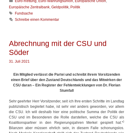
K
Euro-Rettung
,
Euro-Währungsunion
,
Europäische Union
,
g
a
i
Europäische Zentralbank
,
Geldpolitik
,
Politik
t
e
S
Fundsache
e
h
c
Schreibe einen Kommentar
g
a
h
o
t
l
r
t
a
i
e
g
Abrechnung mit der CSU und
e
R
w
n
e
Söder
ö
c
r
h
t
31. Juli 2021
t
e
r
Ein Mitglied verlässt die Partei und schreibt ihrem Vorsitzenden
einen Brief über den Zustand Deutschlands und das Mitwirken der
CSU daran – Ein Register der Fehlentwicklungen von Dr. Florian
Stumfall
Sehr geehrter Herr Vorsitzender, seit ich Ihre ersten Schritte im Landtag
publizistisch begleitet habe, ist sehr viel anders geworden, vor allem
die CSU. Ich will deshalb hier eine politische Summa der Politik der
CSU und im Besonderen die Rolle darstellen, welche die CSU als
)
Koalitionspartner in den Regierungsjahren Merkel gespielt hat.*
Bilanzen aber müssen ehrlich sein, in diesem Falle schonungslos.