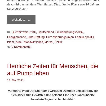
nahen politischen Ende sind weitere Bücher hinzugekommen. Eines
davon ist das mit dem Titel
Merkel. Die kritische Bilanz von 16 Jahren
)
Kanzlerschaft
.**
Weiterlesen …
M
e
r
K
Buchhinweis
,
CDU
,
Deutschland
,
Einwanderungspolitik
,
k
a
e
Energiewende
,
Euro-Rettung
,
Euro-Währungsunion
,
Familienpolitik
,
t
l
Islam
,
Israel
,
Marktwirtschaft
,
Merkel
,
Politik
e
h
2 Kommentare
g
a
o
t
r
v
i
i
Herrliche Zeiten für Menschen, die
e
e
n
l
auf Pump leben
a
u
13. Mai 2021
f
d
Verkehrte Welt: Der Sparsame wird zum Dummen und bestraft, der
e
Schuldner zum Gewitzten und belohnt. Eine über Jahrhunderte
m
bewährte Tugend schmilzt dahin.
G
e