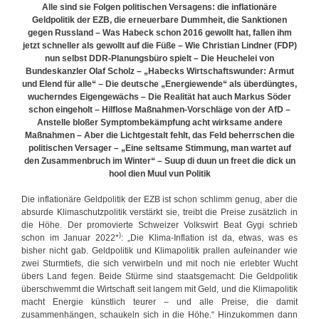
Alle sind sie Folgen politischen Versagens: die inflationäre
B
Geldpolitik der EZB, die erneuerbare Dummheit, die Sanktionen
u
gegen Russland –
Was Habeck schon 2016 gewollt hat, fallen ihm
n
jetzt schneller als gewollt auf die Füße – Wie Christian Lindner (FDP)
d
nun selbst DDR-Planungsbüro spielt – Die Heuchelei von
e
Bundeskanzler Olaf Scholz –
„Habecks Wirtschaftswunder: Armut
s
und Elend für alle“ – Die deutsche „Energiewende“ als überdüngtes,
b
wucherndes Eigengewächs – Die Realität hat auch Markus Söder
a
schon eingeholt – Hilflose Maßnahmen-Vorschläge von der AfD –
n
Anstelle bloßer Symptombekämpfung acht wirksame andere
k
Maßnahmen – Aber die Lichtgestalt fehlt, das Feld beherrschen die
politischen Versager –
„Eine seltsame Stimmung, man wartet auf
den Zusammenbruch im Winter“ –
Suup di duun un freet die dick un
hool dien Muul vun Politik
Die inflationäre Geldpolitik der EZB ist schon schlimm genug, aber die
absurde Klimaschutzpolitik verstärkt sie, treibt die Preise zusätzlich in
die Höhe. Der promovierte Schweizer Volkswirt Beat Gygi schrieb
)
schon im Januar 2022*
: „Die Klima-Inflation ist da, etwas, was es
bisher nicht gab. Geldpolitik und Klimapolitik prallen aufeinander wie
zwei Sturmtiefs, die sich verwirbeln und mit noch nie erlebter Wucht
übers Land fegen. Beide Stürme sind staatsgemacht: Die Geldpolitik
überschwemmt die Wirtschaft seit langem mit Geld, und die Klimapolitik
macht Energie künstlich teurer – und alle Preise, die damit
zusammenhängen, schaukeln sich in die Höhe.“ Hinzukommen dann