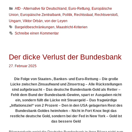
e
K
AfD - Alternative für Deutschland
,
Euro-Rettung
,
Europäische
R
a
e
Union
,
Europäische Zentralbank
,
Politik
,
Rechtsstaat
,
Rechtsverstoß
,
t
c
Ungarn
,
Viktor Orbán
,
von der Leyen
e
h
S
Bargeldbeschränkungen
,
Maastricht-Kriterien
g
t
c
Schreibe einen Kommentar
o
s
h
r
v
l
i
e
a
e
r
g
Der dicke Verlust der Bundesbank
n
s
w
t
ö
27. Februar 2025
ö
r
ß
t
e
Die Folge von Staaten-, Banken- und Euro-Rettung – Die große
e
d
Lücke zwischen Zinsaufwand und Zinsertrag – Alle Rückstellungen
r
e
sind aufgebraucht – Das deutsche Bundesbank-Gold als Retter –
r
Fehlt dem Bund der Bundesbank-Gewinn, spart er Ausgaben nicht
E
ein, sondern füllt die Lücke mit Steuergeld – Das fragwürdige
U
„Inflationsziel“ von 2 Prozent – Den in den USA gelagerten Rest des
-
Bundesbank-Goldes heimholen – Nicht in Fort Knox liegt das
K
restliche deutsche Gold, sondern bei der Fed in New York – Gold ist
o
das bessere Geld
m
m
Bilanzverluste weist die Deutsche Bundesbank in ihrer Bilanz nicht zum