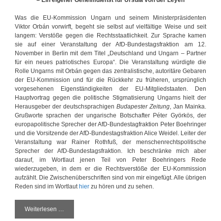
Was die EU-Kommission Ungarn und seinem Ministerpräsidenten
Viktor Orbán vorwirft, begeht sie selbst auf vielfältige Weise und seit
langem: Verstöße gegen die Rechtsstaatlichkeit. Zur Sprache kamen
sie auf einer Veranstaltung der AfD-Bundestagsfraktion am 12.
November in Berlin mit dem Titel „Deutschland und Ungarn – Partner
für ein neues patriotisches Europa“. Die Veranstaltung würdigte die
Rolle Ungarns mit Orbán gegen das zentralistische, autoritäre Gebaren
der EU-Kommission und für die Rückkehr zu früheren, ursprünglich
vorgesehenen Eigenständigkeiten der EU-Mitgliedstaaten. Den
Hauptvortrag gegen die politische Stigmatisierung Ungarns hielt der
Herausgeber der deutschsprachigen
Budapester Zeitung
, Jan Mainka.
Grußworte sprachen der ungarische Botschafter Péter Györkös, der
europapolitische Sprecher der AfD-Bundestagfraktion Peter Boehringer
und die Vorsitzende der AfD-Bundestagsfraktion Alice Weidel. Leiter der
Veranstaltung war Rainer Rothfuß, der menschenrechtspolitische
Sprecher der AfD-Bundestagsfraktion. Ich beschränke mich aber
darauf, im Wortlaut jenen Teil von Peter Boehringers Rede
wiederzugeben, in dem er die Rechtsverstöße der EU-Kommission
aufzählt. Die Zwischenüberschriften sind von mir eingefügt. Alle übrigen
Reden sind im Wortlaut
hier
zu hören und zu sehen.
Weiterlesen …
D
i