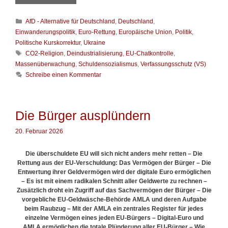
e
r
K
AfD - Alternative für Deutschland
,
Deutschland
,
A
a
f
Einwanderungspolitik
,
Euro-Rettung
,
Europäische Union
,
Politik
,
t
D
Politische Kurskorrektur
,
Ukraine
e
-
S
CO2-Religion
,
Deindustrialisierung
,
EU-Chatkontrolle
,
g
P
c
Massenüberwachung
,
Schuldensozialismus
,
Verfassungsschutz (VS)
o
o
h
Schreibe einen Kommentar
r
l
l
i
i
a
e
t
g
n
i
w
Die Bürger ausplündern
k
ö
e
r
20. Februar 2026
r
t
P
e
e
Die überschuldete EU will sich nicht anders mehr retten – Die
r
t
Rettung aus der EU-Verschuldung: Das Vermögen der Bürger –
Die
e
Entwertung ihrer Geldvermögen wird der digitale Euro ermöglichen
r
– Es ist mit einem radikalen Schnitt aller Geldwerte zu rechnen –
B
Zusätzlich droht ein Zugriff auf das Sachvermögen der Bürger – Die
o
vorgebliche EU-Geldwäsche-Behörde AMLA und deren Aufgabe
e
beim Raubzug – Mit der AMLA ein zentrales Register für jedes
h
einzelne Vermögen eines jeden EU-Bürgers – Digital-Euro und
r
AMLA ermöglichen die totale Plünderung aller EU-Bürger – Wie