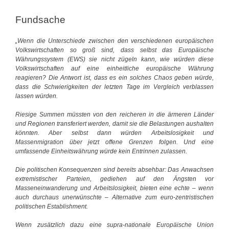
r
c
t
h
Fundsache
e
t
r
e
n
„Wenn die Unterschiede zwischen den verschiedenen europäischen
P
Volkswirtschaften so groß sind, dass selbst das Europäische
r
Währungssystem (EWS) sie nicht zügeln kann, wie würden diese
e
Volkswirtschaften auf eine einheitliche europäische Währung
i
reagieren? Die Antwort ist, dass es ein solches Chaos geben würde,
s
dass die Schwierigkeiten der letzten Tage im Vergleich verblassen
t
lassen würden.
r
e
Riesige Summen müssten von den reicheren in die ärmeren Länder
i
und Regionen transferiert werden, damit sie die Belastungen aushalten
b
könnten. Aber selbst dann würden Arbeitslosigkeit und
e
Massenmigration über jetzt offene Grenzen folgen. Und eine
r
umfassende Einheitswährung würde kein Entrinnen zulassen.
Die politischen Konsequenzen sind bereits absehbar: Das Anwachsen
extremistischer Parteien, gediehen auf den Ängsten vor
Masseneinwanderung und Arbeitslosigkeit, bieten eine echte – wenn
auch durchaus unerwünschte – Alternative zum euro-zentristischen
politischen Establishment.
Wenn zusätzlich dazu eine supra-nationale Europäische Union