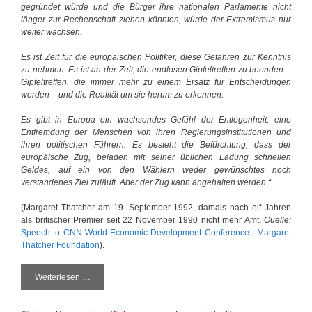
gegründet würde und die Bürger ihre nationalen Parlamente nicht
länger zur Rechenschaft ziehen könnten, würde der Extremismus nur
weiter wachsen.
Es ist Zeit für die europäischen Politiker, diese Gefahren zur Kenntnis
zu nehmen. Es ist an der Zeit, die endlosen Gipfeltreffen zu beenden –
Gipfeltreffen, die immer mehr zu einem Ersatz für Entscheidungen
werden – und die Realität um sie herum zu erkennen.
Es gibt in Europa ein wachsendes Gefühl der Entlegenheit, eine
Entfremdung der Menschen von ihren Regierungsinstitutionen und
ihren politischen Führern. Es besteht die Befürchtung, dass der
europäische Zug, beladen mit seiner üblichen Ladung schnellen
Geldes, auf ein von den Wählern weder gewünschtes noch
verstandenes Ziel zuläuft. Aber der Zug kann angehalten werden.“
(Margaret Thatcher am 19. September 1992, damals nach elf Jahren
als britischer Premier seit 22 November 1990 nicht mehr Amt.
Quelle:
Speech to CNN World Economic Development Conference | Margaret
Thatcher Foundation
).
Weiterlesen …
M
a
g