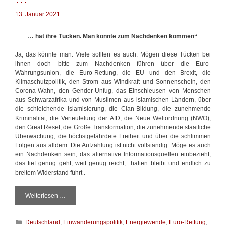
n
r
f
t
13. Januar 2021
ü
e
r
r
… hat ihre Tücken. Man könnte zum Nachdenken kommen“
M
e
Ja, das könnte man. Viele sollten es auch. Mögen diese Tücken bei
n
ihnen doch bitte zum Nachdenken führen über die Euro-
s
Währungsunion, die Euro-Rettung, die EU und den Brexit, die
c
Klimaschutzpolitik, den Strom aus Windkraft und Sonnenschein, den
h
Corona-Wahn, den Gender-Unfug, das Einschleusen von Menschen
e
aus Schwarzafrika und von Muslimen aus islamischen Ländern, über
n
die schleichende Islamisierung, die Clan-Bildung, die zunehmende
,
Kriminalität, die Verteufelung der AfD, die Neue Weltordnung (NWO),
d
den Great Reset, die Große Transformation, die zunehmende staatliche
i
Überwachung, die höchstgefährdete Freiheit und über die schlimmen
e
Folgen aus alldem. Die Aufzählung ist nicht vollständig. Möge es auch
a
ein Nachdenken sein, das alternative Informationsquellen einbezieht,
u
das tief genug geht, weit genug reicht, haften bleibt und endlich zu
f
breitem Widerstand führt .
P
u
m
Weiterlesen …
„
p
D
l
i
e
K
Deutschland
,
Einwanderungspolitik
,
Energiewende
,
Euro-Rettung
,
e