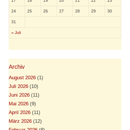
17
18
19
20
21
22
23
o
…
n
24
25
26
27
28
29
30
31
« Juli
Archiv
August 2026
(1)
Juli 2026
(10)
Juni 2026
(11)
Mai 2026
(9)
April 2026
(11)
März 2026
(12)
Februar 2026
(8)