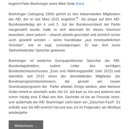
beginnt Peter Boehringer seine Web-Seite (
hier
).
Boehringer (Jahrgang 1969) gehört zu den bekanntesten Mitgliedern
*)
der AfD, der er seit März 2015 angehört.
Als jüngst auf dem AfD-
Bundesparteitag am 4. und 5. Juli der Bundesvorstand der Partei
neugewählt wurde, hatte er sich abermals für dieses Gremium
beworben, dann jedoch – obwohl allseits geschätzt und ziemlich sicher
auch gewählt worden – seine Kandidatur „aus innerparteilichen
Gründen“, wie er sagt, zurückgezogen. Er war dort zuvor
Stellvertretender Sprecher gewesen.
Boehringer ist weiterhin Europapolitischer Sprecher der AfD-
Bundestagsfraktion; zudem Leiter des wichtigen
Bundesfachausschusses „Euro und Währungspolitik“ (seit 2015) und
ebenfalls seit 2015 eines der dienstältesten Mitglieder der
Bundesprogrammkommission, die gerade am neuen
Grundsatzprogramm der Partei arbeitet. Einige weitere, aber kleinere
Ämter nimmt er ebenfalls wahr. Am 14. Juli kam zu mir und anderen wie
schon häufig eine E-Mail von ihm. Gerichtet ist sie an Freunde inner-
und außerhalb der AfD. Boehringer zieht darin ein „Zwischen-Fazit“. Es
enthält, was die AfD erreicht hat und was ich im Folgenden als Wortlaut
wiedergebe.
Weiterlesen …
D