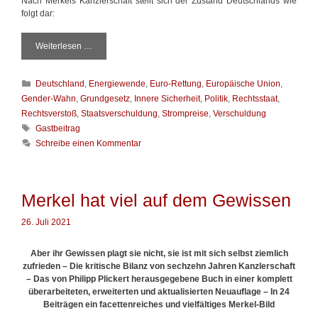
Nach Merkels Kanzlerschaft stellt sich der Zustand Deutschlands wie
folgt dar:
Weiterlesen …
A
b
r
K
Deutschland
,
Energiewende
,
Euro-Rettung
,
Europäische Union
,
e
a
c
Gender-Wahn
,
Grundgesetz
,
Innere Sicherheit
,
Politik
,
Rechtsstaat
,
t
h
Rechtsverstoß
,
Staatsverschuldung
,
Strompreise
,
Verschuldung
e
n
S
Gastbeitrag
g
u
c
Schreibe einen Kommentar
o
n
h
r
g
l
i
m
a
e
i
g
Merkel hat viel auf dem Gewissen
n
t
w
d
ö
26. Juli 2021
e
r
r
t
C
Aber ihr Gewissen plagt sie nicht, sie ist mit sich selbst ziemlich
e
S
zufrieden – Die kritische Bilanz von sechzehn Jahren Kanzlerschaft
r
U
– Das von Philipp Plickert herausgegebene Buch in einer komplett
u
überarbeiteten, erweiterten und aktualisierten Neuauflage –
In 24
n
Beiträgen ein facettenreiches und vielfältiges Merkel-Bild
d