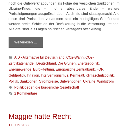
noch die Güterverknappungen als Folge der westlichen Sanktionen im
Ukraine-Krieg, die – ohne absehbares Ende – weitere
Preissteigerungen ausgelöst haben. Auch sie sind staatsgemacht. Alle
diese drei Preistreiber zusammen sind ein hochgiftiges Gebräu und
werden breite Schichten der Bevölkerung in die Verarmung treiben.
Alle drei sind als Folgen politischen Versagens offenkundig.
Weiterlesen …
D
i
e
K
AfD - Alternative für Deutschland
,
CO2-Wahn
,
CO2-
d
a
r
Zertifikatehandel
,
Deutschland
,
Die Grünen
,
Energiepolitik
,
t
e
Energiewende
,
Euro-Rettung
,
Europäische Zentralbank
,
FDP
,
e
i
Geldpolitik
,
Inflation
,
Interventionismus
,
Kernkraft
,
Klimaschutzpolitik
,
g
s
Politik
,
Sanktionen
,
Strompreise
,
Subventionen
,
Ukraine
,
Windstrom
o
t
S
Politik gegen die bürgerliche Gesellschaft
r
a
c
i
2 Kommentare
a
h
e
t
l
n
s
a
g
g
Maggie hatte Recht
e
w
m
ö
a
11. Juni 2022