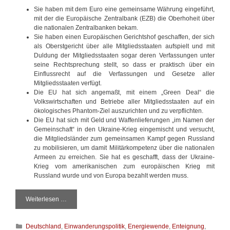
Sie haben mit dem Euro eine gemeinsame Währung eingeführt,
mit der die Europäische Zentralbank (EZB) die Oberhoheit über
die nationalen Zentralbanken bekam.
Sie haben einen Europäischen Gerichtshof geschaffen, der sich
als Oberstgericht über alle Mitgliedsstaaten aufspielt und mit
Duldung der Mitgliedsstaaten sogar deren Verfassungen unter
seine Rechtsprechung stellt, so dass er praktisch über ein
Einflussrecht auf die Verfassungen und Gesetze aller
Mitgliedsstaaten verfügt.
Die EU hat sich angemaßt, mit einem „Green Deal“ die
Volkswirtschaften und Betriebe aller Mitgliedsstaaten auf ein
ökologisches Phantom-Ziel auszurichten und zu verpflichten.
Die EU hat sich mit Geld und Waffenlieferungen „im Namen der
Gemeinschaft“ in den Ukraine-Krieg eingemischt und versucht,
die Mitgliedsländer zum gemeinsamen Kampf gegen Russland
zu mobilisieren, um damit Militärkompetenz über die nationalen
Armeen zu erreichen. Sie hat es geschafft, dass der Ukraine-
Krieg vom amerikanischen zum europäischen Krieg mit
Russland wurde und von Europa bezahlt werden muss.
Weiterlesen …
D
i
e
K
Deutschland
,
Einwanderungspolitik
,
Energiewende
,
Enteignung
,
B