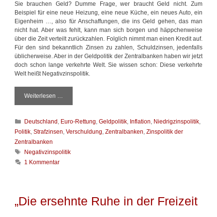
Sie brauchen Geld? Dumme Frage, wer braucht Geld nicht. Zum
w
Beispiel für eine neue Heizung, eine neue Küche, ein neues Auto, ein
i
Eigenheim …, also für Anschaffungen, die ins Geld gehen, das man
s
nicht hat. Aber was fehlt, kann man sich borgen und häppchenweise
s
über die Zeit verteilt zurückzahlen. Folglich nimmt man einen Kredit auf.
e
Für den sind bekanntlich Zinsen zu zahlen, Schuldzinsen, jedenfalls
n
üblicherweise. Aber in der Geldpolitik der Zentralbanken haben wir jetzt
doch schon lange verkehrte Welt. Sie wissen schon: Diese verkehrte
Welt heißt Negativzinspolitik.
Weiterlesen …
H
e
r
K
Deutschland
,
Euro-Rettung
,
Geldpolitik
,
Inflation
,
Niedrigzinspolitik
,
r
a
l
Politik
,
Strafzinsen
,
Verschuldung
,
Zentralbanken
,
Zinspolitik der
t
i
Zentralbanken
e
c
S
Negativzinspolitik
g
h
c
1 Kommentar
o
e
h
r
Z
l
i
e
a
e
i
g
„Die ersehnte Ruhe in der Freizeit
n
t
w
e
…
ö