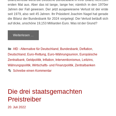
i
ersten Mal aus. Aber das ist lange, lange her, nämlich in den 1970er
s
Jahren der Fall gewesen. Der jetzt ausgewiesene Verlust ist der erste
s
seit 1979, also seit 45 Jahren. Ihr Präsident Joachim Nagel hat gerade
i
die Bilanz der Bundesbank für 2024 vorgelegt. Der Verlust beläuft sich
o
auf dicke, unschöne 19,153 Milliarden Euro. Was ist der Grund?
n
Weiterlesen …
D
e
r
K
AfD - Alternative für Deutschland
,
Bundesbank
,
Deflation
,
d
a
i
Deutschland
,
Euro-Rettung
,
Euro-Währungsunion
,
Europäische
t
c
Zentralbank
,
Geldpolitik
,
Inflation
,
Interventionismus
,
Leitzins
,
e
k
Währungspolitik
,
Wirtschafts- und Finanzpolitik
,
Zentralbanken
g
e
Schreibe einen Kommentar
o
V
r
e
i
r
e
l
Die drei staatsgemachten
n
u
s
Preistreiber
t
d
20. Juli 2022
e
r