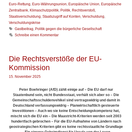
a
ü
Euro-Rettung
,
Euro-Währungsunion
,
Europäische Union
,
Europäische
t
r
Zentralbank
,
Klimaschutzpolitik
,
Politik
,
Rechtsverstoß
,
e
g
Staatsverschuldung
,
Staatszugriff auf Konten
,
Verschuldung
,
g
e
Verschuldungskrise
o
r
S
Gastbeitrag
,
Politik gegen die bürgerliche Gesellschaft
r
a
c
i
Schreibe einen Kommentar
u
h
e
s
l
n
p
a
l
g
Die Rechtsverstöße der EU-
ü
w
n
Kommission
ö
d
r
e
t
15. November 2025
r
e
n
r
Peter Boehringer (AfD) zählt einige auf – Die EU darf nur
Staatenbund sein, nicht Bundesstaat, verhält sich aber so – Die
Gemeinschaftsschuldenvehikel sind vertragswidrig und damit in
Deutschland verfassungswidrig – Planwirtschaftlich gesteuerte
Investitionen – Auch wo sie keine Entscheidungskompetenz hat,
mischt sich die EU ein – Die Maastricht-Kriterien werden seit 2003
hundertfach gebrochen – Für die EU-Aufnahme von Ländern nach
geostrategischen Kriterien gibt es keine rechtsstaatliche Grundlage
– Ein eigener Geheimdienst für Ursula von der Leyen