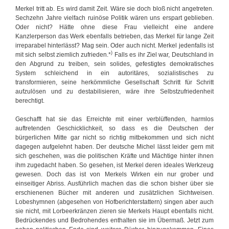
S
Merkel tritt ab. Es wird damit Zeit. Wäre sie doch bloß nicht angetreten.
ö
Sechzehn Jahre vielfach ruinöse Politik wären uns erspart geblieben.
d
Oder nicht? Hätte ohne diese Frau vielleicht eine andere
e
Kanzlerperson das Werk ebenfalls betrieben, das Merkel für lange Zeit
r
irreparabel hinterlässt? Mag sein. Oder auch nicht. Merkel jedenfalls ist
)
mit sich selbst ziemlich zufrieden.*
Falls es ihr Ziel war, Deutschland in
den Abgrund zu treiben, sein solides, gefestigtes demokratisches
System schleichend in ein autoritäres, sozialistisches zu
transformieren, seine herkömmliche Gesellschaft Schritt für Schritt
aufzulösen und zu destabilisieren, wäre ihre Selbstzufriedenheit
berechtigt.
Geschafft hat sie das Erreichte mit einer verblüffenden, harmlos
auftretenden Geschicklichkeit, so dass es die Deutschen der
bürgerlichen Mitte gar nicht so richtig mitbekommen und sich nicht
dagegen aufgelehnt haben. Der deutsche Michel lässt leider gern mit
sich geschehen, was die politischen Kräfte und Mächtige hinter ihnen
ihm zugedacht haben. So gesehen, ist Merkel deren ideales Werkzeug
gewesen. Doch das ist von Merkels Wirken ein nur grober und
einseitiger Abriss. Ausführlich machen das die schon bisher über sie
erschienenen Bücher mit anderen und zusätzlichen Sichtweisen.
Lobeshymnen (abgesehen von Hofberichterstattern) singen aber auch
sie nicht, mit Lorbeerkränzen zieren sie Merkels Haupt ebenfalls nicht.
Bedrückendes und Bedrohendes enthalten sie im Übermaß. Jetzt zum