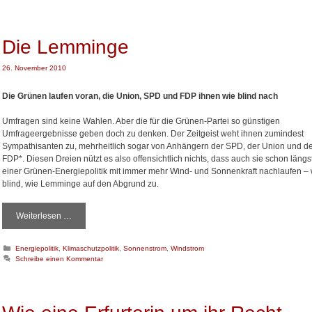
s
t
t
e
d
g
o
e
Die Lemminge
r
u
i
t
e
26. November 2010
s
n
c
Die Grünen laufen voran, die Union, SPD und FDP ihnen wie blind nach
h
e
Umfragen sind keine Wahlen. Aber die für die Grünen-Partei so günstigen
s
Umfrageergebnisse geben doch zu denken. Der Zeitgeist weht ihnen zumindest
A
Sympathisanten zu, mehrheitlich sogar von Anhängern der SPD, der Union und d
g
FDP*. Diesen Dreien nützt es also offensichtlich nichts, dass auch sie schon längs
r
einer Grünen-Energiepolitik mit immer mehr Wind- und Sonnenkraft nachlaufen – 
a
blind, wie Lemminge auf den Abgrund zu.
r
l
a
Weiterlesen …
D
n
i
d
e
K
Energiepolitik
,
Klimaschutzpolitik
,
Sonnenstrom
,
Windstrom
i
L
a
Schreibe einen Kommentar
n
e
t
f
m
e
a
m
g
l
o
i
r