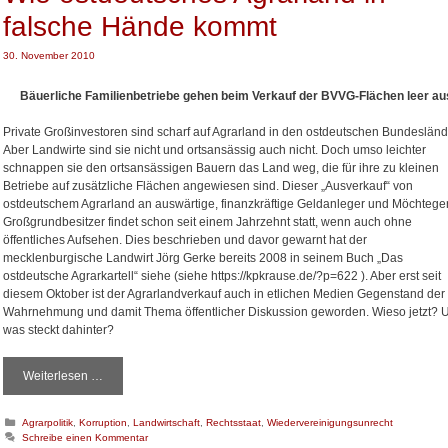
falsche Hände kommt
30. November 2010
Bäuerliche Familienbetriebe gehen beim Verkauf der BVVG-Flächen leer au
Private Großinvestoren sind scharf auf Agrarland in den ostdeutschen Bundesländ
Aber Landwirte sind sie nicht und ortsansässig auch nicht. Doch umso leichter
schnappen sie den ortsansässigen Bauern das Land weg, die für ihre zu kleinen
Betriebe auf zusätzliche Flächen angewiesen sind. Dieser „Ausverkauf“ von
ostdeutschem Agrarland an auswärtige, finanzkräftige Geldanleger und Möchtege
Großgrundbesitzer findet schon seit einem Jahrzehnt statt, wenn auch ohne
öffentliches Aufsehen. Dies beschrieben und davor gewarnt hat der
mecklenburgische Landwirt Jörg Gerke bereits 2008 in seinem Buch „Das
ostdeutsche Agrarkartell“ siehe (siehe https://kpkrause.de/?p=622 ). Aber erst seit
diesem Oktober ist der Agrarlandverkauf auch in etlichen Medien Gegenstand der
Wahrnehmung und damit Thema öffentlicher Diskussion geworden. Wieso jetzt? 
was steckt dahinter?
Weiterlesen …
W
i
e
K
Agrarpolitik
,
Korruption
,
Landwirtschaft
,
Rechtsstaat
,
Wiedervereinigungsunrecht
o
a
Schreibe einen Kommentar