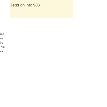
Jetzt online: 983
amit
sse
die
 die
was