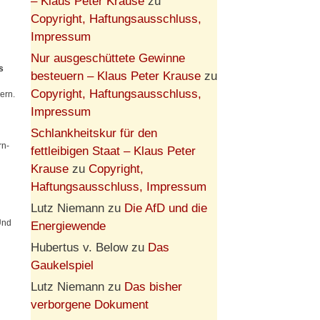
– Klaus Peter Krause
zu
Copyright, Haftungsausschluss,
Impressum
Nur ausgeschüttete Gewinne
s
besteuern – Klaus Peter Krause
zu
Copyright, Haftungsausschluss,
ern.
Impressum
Schlankheitskur für den
rn-
fettleibigen Staat – Klaus Peter
Krause
zu
Copyright,
Haftungsausschluss, Impressum
Lutz Niemann
zu
Die AfD und die
Und
Energiewende
Hubertus v. Below
zu
Das
Gaukelspiel
Lutz Niemann
zu
Das bisher
verborgene Dokument