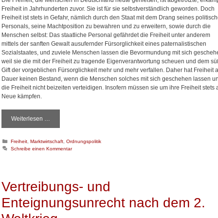
Die Freiheit, die Menschen in Deutschland heute genießen, ist abgetrotzte, erkäm
r
h
Freiheit in Jahrhunderten zuvor. Sie ist für sie selbstverständlich geworden. Doch
e
t
Freiheit ist stets in Gefahr, nämlich durch den Staat mit dem Drang seines politisc
n
h
Personals, seine Machtposition zu bewahren und zu erweitern, sowie durch die
E
a
Menschen selbst: Das staatliche Personal gefährdet die Freiheit unter anderem
i
l
mittels der sanften Gewalt ausufernder Fürsorglichkeit eines paternalistischen
n
t
Sozialstaates, und zuviele Menschen lassen die Bevormundung mit sich gescheh
n
e
weil sie die mit der Freiheit zu tragende Eigenverantwortung scheuen und dem s
a
n
Gift der vorgeblichen Fürsorglichkeit mehr und mehr verfallen. Daher hat Freiheit 
h
k
Dauer keinen Bestand, wenn die Menschen solches mit sich geschehen lassen u
m
a
die Freiheit nicht beizeiten verteidigen. Insofern müssen sie um ihre Freiheit stets 
e
n
Neue kämpfen.
n
n
?
Weiterlesen …
S
t
a
K
Freiheit
,
Marktwirtschaft
,
Ordnungspolitik
a
a
Schreibe einen Kommentar
t
t
l
e
i
g
o
c
Vertreibungs- und
r
h
i
e
Enteignungsunrecht nach dem 2.
e
B
n
e