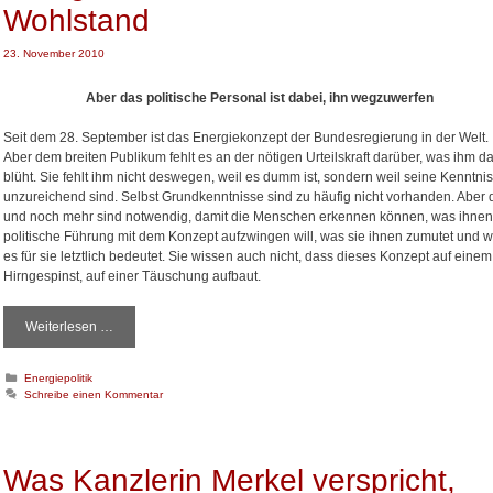
f
Wohlstand
e
u
n
r
23. November 2010
t
e
Aber das politische Personal ist dabei, ihn wegzuwerfen
r
i
Seit dem 28. September ist das Energiekonzept der Bundesregierung in der Welt.
n
Aber dem breiten Publikum fehlt es an der nötigen Urteilskraft darüber, was ihm d
u
blüht. Sie fehlt ihm nicht deswegen, weil es dumm ist, sondern weil seine Kenntni
m
unzureichend sind. Selbst Grundkenntnisse sind zu häufig nicht vorhanden. Aber 
i
und noch mehr sind notwendig, damit die Menschen erkennen können, was ihnen
h
politische Führung mit dem Konzept aufzwingen will, was sie ihnen zumutet und 
r
es für sie letztlich bedeutet. Sie wissen auch nicht, dass dieses Konzept auf einem
R
Hirngespinst, auf einer Täuschung aufbaut.
e
c
h
Weiterlesen …
E
t
n
k
e
K
Energiepolitik
ä
r
a
Schreibe einen Kommentar
m
g
t
p
i
e
f
e
g
o
t
a
Was Kanzlerin Merkel verspricht,
r
l