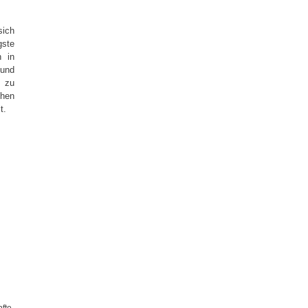
sich
ste
h in
 und
t zu
ehen
t.