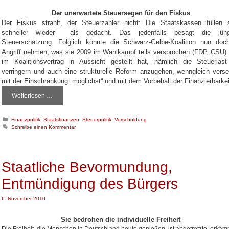
n
Der unerwartete Steuersegen für den Fiskus
M
Der Fiskus strahlt, der Steuerzahler nicht: Die Staatskassen füllen 
e
schneller wieder
als gedacht. Das jedenfalls besagt die jüng
r
Steuerschätzung. Folglich könnte die Schwarz-Gelbe-Koalition nun doc
k
Angriff nehmen, was sie 2009 im Wahlkampf teils versprochen (FDP, CSU)
e
im Koalitionsvertrag in Aussicht gestellt hat, nämlich die Steuerlas
l
verringern und auch eine strukturelle Reform anzugehen, wenngleich vers
v
e
mit der Einschränkung „möglichst“ und mit dem Vorbehalt der Finanzierbarkei
r
Weiterlesen …
W
s
o
p
h
r
K
Finanzpolitik
,
Staatsfinanzen
,
Steuerpolitik
,
Verschuldung
i
i
a
Schreibe einen Kommentar
n
t
c
m
e
h
i
g
t
o
t
Staatliche Bevormundung,
,
r
d
a
i
e
Entmündigung des Bürgers
e
b
n
n
e
h
6. November 2010
r
ö
n
h
i
Sie bedrohen die individuelle Freiheit
e
c