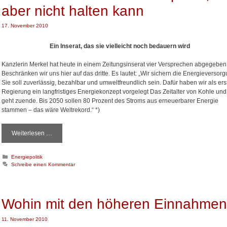
i
s
aber nicht halten kann
e
S
n
c
17. November 2010
h
l
Ein Inserat, das sie vielleicht noch bedauern wird
ü
s
Kanzlerin Merkel hat heute in einem Zeitungsinserat vier Versprechen abgegeben
s
Beschränken wir uns hier auf das dritte. Es lautet: „Wir sichern die Energieversorg
e
Sie soll zuverlässig, bezahlbar und umweltfreundlich sein. Dafür haben wir als ers
l
Regierung ein langfristiges Energiekonzept vorgelegt Das Zeitalter von Kohle und
z
geht zuende. Bis 2050 sollen 80 Prozent des Stroms aus erneuerbarer Energie
u
stammen – das wäre Weltrekord.“ *)
m
W
o
Weiterlesen …
W
h
a
l
s
K
Energiepolitik
s
K
a
Schreibe einen Kommentar
t
a
t
a
n
e
n
z
g
o
d
l
Wohin mit den höheren Einnahme
r
e
i
r
e
11. November 2010
i
n