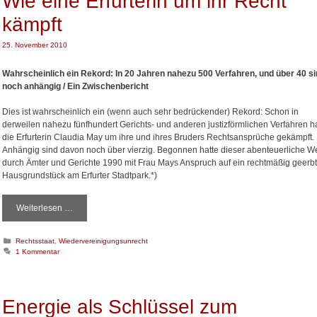
Wie eine Erfurterin um ihr Recht
s
n
i
c
g
kämpft
e
h
e
n
e
25. November 2010
H
ä
Wahrscheinlich ein Rekord: In 20 Jahren nahezu 500 Verfahren, und über 40 s
n
noch anhängig / Ein Zwischenbericht
d
e
Dies ist wahrscheinlich ein (wenn auch sehr bedrückender) Rekord: Schon in
k
derweilen nahezu fünfhundert Gerichts- und anderen justizförmlichen Verfahren h
o
die Erfurterin Claudia May um ihre und ihres Bruders Rechtsansprüche gekämpft.
m
Anhängig sind davon noch über vierzig. Begonnen hatte dieser abenteuerliche W
m
durch Ämter und Gerichte 1990 mit Frau Mays Anspruch auf ein rechtmäßig geerb
t
Hausgrundstück am Erfurter Stadtpark.*)
Weiterlesen …
W
i
e
K
Rechtsstaat
,
Wiedervereinigungsunrecht
e
a
1 Kommentar
i
t
n
e
e
g
o
E
Energie als Schlüssel zum
r
r
i