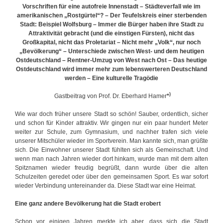
Vorschriften für eine autofreie Innenstadt – Städteverfall wie im
amerikanischen „Rostgürtel“? – Der Teufelskreis einer sterbenden
Stadt: Beispiel Wolfsburg – Immer die Bürger haben ihre Stadt zu
Attraktivität gebracht (und die einstigen Fürsten), nicht das
Großkapital, nicht das Proletariat – Nicht mehr „Volk“, nur noch
„Bevölkerung“ – Unterschiede zwischen West- und dem heutigen
Ostdeutschland – Rentner-Umzug von West nach Ost – Das heutige
Ostdeutschland wird immer mehr zum lebenswerteren Deutschland
werden – Eine kulturelle Tragödie
)
Gastbeitrag von Prof. Dr. Eberhard Hamer
*
Wie war doch früher unsere Stadt so schön! Sauber, ordentlich, sicher
und schon für Kinder attraktiv. Wir gingen nur ein paar hundert Meter
weiter zur Schule, zum Gymnasium, und nachher trafen sich viele
unserer Mitschüler wieder im Sportverein. Man kannte sich, man grüßte
sich. Die Einwohner unserer Stadt fühlten sich als Gemeinschaft. Und
wenn man nach Jahren wieder dort hinkam, wurde man mit dem alten
Spitznamen wieder freudig begrüßt, dann wurde über die alten
Schulzeiten geredet oder über den gemeinsamen Sport. Es war sofort
wieder Verbindung untereinander da. Diese Stadt war eine Heimat.
Eine ganz andere Bevölkerung hat die Stadt erobert
Schon vor einigen Jahren merkte ich aber, dass sich die Stadt