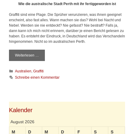
r
Wie die australische Stadt Perth mit ihr fertiggeworden ist
Graffiti sind eine Plage. Die Sprüher verunzieren, was ihnen geeignet
erscheint, also fast alles. Wann machen sie das? Wohl bei Nacht und
Nebel. Werden sie nie entdeckt? Nie gefasst? Nie bestraft? Falls ja,
dann kann ich mich nicht erinnern, darüber je einen Bericht gelesen zu
haben. Es entsteht der Eindruck, in Deutschland wird das Verschandeln
hingenommen. Nicht so im australischen Perth.
Weiterlesen …
D
i
e
K
Australien
,
Graffiti
G
a
r
Schreibe einen Kommentar
t
a
e
f
g
f
o
i
r
t
i
Kalender
i
e
-
n
P
August 2026
l
a
M
D
M
D
F
S
S