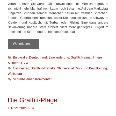
verändert hatte. Sie wurde kälter, abweisender, die Menschen grüßten
sich nicht mehr. Man traf auch kaum noch Bekannte. Auf dem Marktplatz
lungerten Gruppen fremder Menschen herum mit fremden Sprachen,
fremden Gebräuchen, fremdländischer Kleidung, mit langen schwarzen
Kleidern und Kopftuch, mit Turban oder Filzhut. Eine ganz andere
Bevölkerung hat die Stadt erobert. Nicht mehr gepflegtes Bürgertum
dominiert die Stadt, sondern fremdes Proletariat.
Weiterlesen …
D
a
s
K
Bürokratie
,
Deutschland
,
Einwanderung
,
Graffiti
,
Heimat
,
Innere
S
a
t
Sicherheit
,
VW
t
a
S
Gastbeitrag
,
Stadtbild-Debatte
,
Städteverfall
,
Volk und Bevölkerung
,
e
d
c
Wolfsburg
g
t
h
Schreibe einen Kommentar
o
b
l
r
i
a
i
l
g
e
d
w
Die Graffiti-Plage
n
ö
r
1. Dezember 2014
t
e