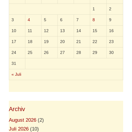
g
e
1
2
3
4
5
6
7
8
9
10
11
12
13
14
15
16
17
18
19
20
21
22
23
24
25
26
27
28
29
30
31
« Juli
Archiv
August 2026
(2)
Juli 2026
(10)