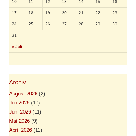
10
11
12
13
14
15
16
i
s
17
18
19
20
21
22
23
t
i
24
25
26
27
28
29
30
s
c
31
h
e
« Juli
n
T
r
ü
m
m
e
Archiv
r
h
August 2026
(2)
a
Juli 2026
(10)
u
f
Juni 2026
(11)
e
n
Mai 2026
(9)
“
April 2026
(11)