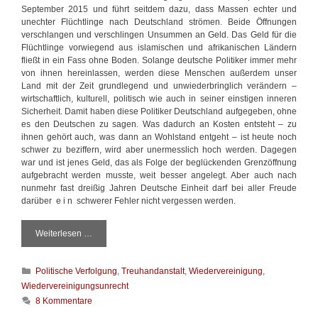
September 2015 und führt seitdem dazu, dass Massen echter und
unechter Flüchtlinge nach Deutschland strömen. Beide Öffnungen
verschlangen und verschlingen Unsummen an Geld. Das Geld für die
Flüchtlinge vorwiegend aus islamischen und afrikanischen Ländern
fließt in ein Fass ohne Boden. Solange deutsche Politiker immer mehr
von ihnen hereinlassen, werden diese Menschen außerdem unser
Land mit der Zeit grundlegend und unwiederbringlich verändern –
wirtschaftlich, kulturell, politisch wie auch in seiner einstigen inneren
Sicherheit. Damit haben diese Politiker Deutschland aufgegeben, ohne
es den Deutschen zu sagen. Was dadurch an Kosten entsteht – zu
ihnen gehört auch, was dann an Wohlstand entgeht – ist heute noch
schwer zu beziffern, wird aber unermesslich hoch werden. Dagegen
war und ist jenes Geld, das als Folge der beglückenden Grenzöffnung
aufgebracht werden musste, weit besser angelegt. Aber auch nach
nunmehr fast dreißig Jahren Deutsche Einheit darf bei aller Freude
darüber e i n schwerer Fehler nicht vergessen werden.
Weiterlesen …
D
i
e
K
Politische Verfolgung
,
Treuhandanstalt
,
Wiedervereinigung
,
s
a
e
Wiedervereinigungsunrecht
t
r
8 Kommentare
e
S