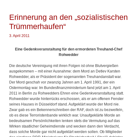
g
c
o
h
r
a
Erinnerung an den „sozialistischen
i
n
e
Trümmerhaufen“
d
n
f
l
3. April 2011
e
c
Eine Gedenkveranstaltung für den ermordeten Treuhand-Chef
k
Rohwedder
w
i
Die deutsche Vereinigung mit ihren Folgen ist ohne Blutvergießen
r
ausgekommen – mit einer Ausnahme: dem Mord an Detlev Karsten
d
Rohwedder, als er Präsident der sogenannten Treuhandanstalt war.
b
Der Mord geschah vor zwanzig Jahren am 1. April 1991, der ein
l
Ostermontag war. Im Bundesfinanzministerium fand jetzt am 1. April
e
2011 in Berlin zu Rohwedders Ehren eine Gedenkveranstaltung statt.
i
Rohwedder wurde hinterrücks erschossen, als er am offenen Fenster
b
seines Hauses in Düsseldorf stand. Aufgeklärt wurde der Mord nie.
e
Zwar gab es ein Bekennerschreiben der RAF, doch ist zu bezweifeln,
n
ob es diese Terroristenbande wirklich war. Unaufgeklärte Morde an
bedeutsamen Persönlichkeiten lenken stets die Vermutung auf das
Wirken staatlicher Geheimdienste und wecken dann den Verdacht,
dass solche Morde gar nicht aufgeklärt werden sollen. Ob Mitglieder