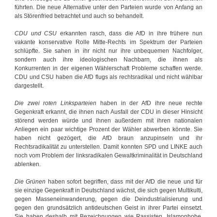
führten. Die neue Alternative unter den Parteien wurde von Anfang an
als Störenfried betrachtet und auch so behandelt.
CDU und CSU
erkannten rasch, dass die AfD in ihre frühere nun
vakante konservative Rolle Mitte-Rechts im Spektrum der Parteien
schlüpfte. Sie sahen in ihr nicht nur ihre unbequemen Nachfolger,
sondern auch ihre ideologischen Nachbarn, die ihnen als
Konkurrenten in der eigenen Wählerschaft Probleme schaffen werde.
CDU und CSU haben die AfD flugs als rechtsradikal und nicht wählbar
dargestellt.
Die zwei roten Linksparteien
haben in der AfD ihre neue rechte
Gegenkraft erkannt, die ihnen nach Ausfall der CDU in dieser Hinsicht
störend werden würde und ihnen außerdem mit ihren nationalen
Anliegen ein paar wichtige Prozent der Wähler abwerben könnte. Sie
haben nicht gezögert, die AfD braun anzupinseln und ihr
Rechtsradikalität zu unterstellen. Damit konnten SPD und LINKE auch
noch vom Problem der linksradikalen Gewaltkriminalität in Deutschland
ablenken.
Die Grünen
haben sofort begriffen, dass mit der AfD die neue und für
sie einzige Gegenkraft in Deutschland wächst, die sich gegen Multikulti,
gegen Masseneinwanderung, gegen die Deindustrialisierung und
gegen den grundsätzlich antideutschen Geist in ihrer Partei einsetzt.
Sie haben deshalb mit Bezeichnungen wie Rassisten, Islamophobe,