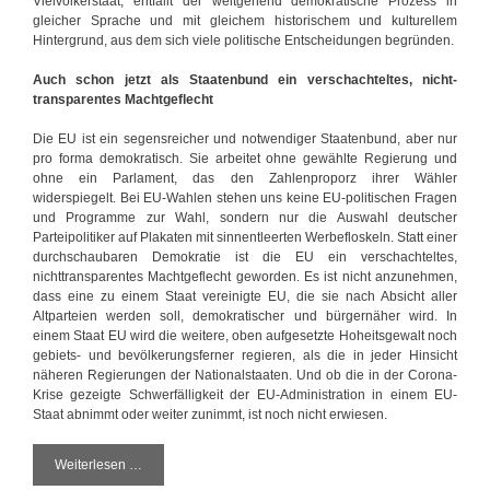
Vielvölkerstaat, entfällt der weitgehend demokratische Prozess in
gleicher Sprache und mit gleichem historischem und kulturellem
Hintergrund, aus dem sich viele politische Entscheidungen begründen.
Auch schon jetzt als Staatenbund ein verschachteltes, nicht-
transparentes Machtgeflecht
Die EU ist ein segensreicher und notwendiger Staatenbund, aber nur
pro forma demokratisch. Sie arbeitet ohne gewählte Regierung und
ohne ein Parlament, das den Zahlenproporz ihrer Wähler
widerspiegelt. Bei EU-Wahlen stehen uns keine EU-politischen Fragen
und Programme zur Wahl, sondern nur die Auswahl deutscher
Parteipolitiker auf Plakaten mit sinnentleerten Werbefloskeln. Statt einer
durchschaubaren Demokratie ist die EU ein verschachteltes,
nichttransparentes Machtgeflecht geworden. Es ist nicht anzunehmen,
dass eine zu einem Staat vereinigte EU, die sie nach Absicht aller
Altparteien werden soll, demokratischer und bürgernäher wird. In
einem Staat EU wird die weitere, oben aufgesetzte Hoheitsgewalt noch
gebiets- und bevölkerungsferner regieren, als die in jeder Hinsicht
näheren Regierungen der Nationalstaaten. Und ob die in der Corona-
Krise gezeigte Schwerfälligkeit der EU-Administration in einem EU-
Staat abnimmt oder weiter zunimmt, ist noch nicht erwiesen.
Weiterlesen …
D
i