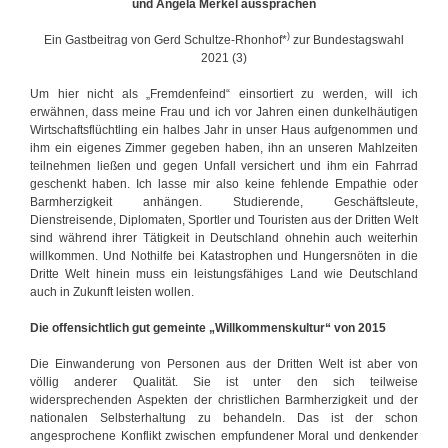
und Angela Merkel aussprachen
o
r
)
Ein Gastbeitrag von Gerd Schultze-Rhonhof*
zur Bundestagswahl
m
2021 (3)
i
e
Um hier nicht als „Fremdenfeind“ einsortiert zu werden, will ich
r
erwähnen, dass meine Frau und ich vor Jahren einen dunkelhäutigen
e
Wirtschaftsflüchtling ein halbes Jahr in unser Haus aufgenommen und
n
ihm ein eigenes Zimmer gegeben haben, ihn an unseren Mahlzeiten
teilnehmen ließen und gegen Unfall versichert und ihm ein Fahrrad
geschenkt haben. Ich lasse mir also keine fehlende Empathie oder
Barmherzigkeit anhängen. Studierende, Geschäftsleute,
Dienstreisende, Diplomaten, Sportler und Touristen aus der Dritten Welt
sind während ihrer Tätigkeit in Deutschland ohnehin auch weiterhin
willkommen. Und Nothilfe bei Katastrophen und Hungersnöten in die
Dritte Welt hinein muss ein leistungsfähiges Land wie Deutschland
auch in Zukunft leisten wollen.
Die offensichtlich gut gemeinte „Willkommenskultur“ von 2015
Die Einwanderung von Personen aus der Dritten Welt ist aber von
völlig anderer Qualität. Sie ist unter den sich teilweise
widersprechenden Aspekten der christlichen Barmherzigkeit und der
nationalen Selbsterhaltung zu behandeln. Das ist der schon
angesprochene Konflikt zwischen empfundener Moral und denkender