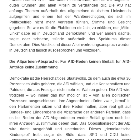
guten Gründen und allen Mitteln zu verdrängen gilt. Die AfD hat
anfangs Themen außerhalb des allgemeinen deutschen Linkstrends
aufgegriffen und einem Teil der Wahlberechtigten, die sich im
Politikbetrieb nicht mehr vertreten fühlten, Stimme und Gesicht
gegeben. So war es für die Etablierten einfach, zu erklären, nur „Mitte-
Links“ gäbe es in Deutschland Demokraten und wer anders dächte,
sagte oder schriebe, stünde außerhalb das Spektrums dieser
Demokraten. Dies Verdikt und dieser Alleinvertretungsanspruch werden
in Deutschland täglich ausgesprochen und vollzogen.
Die Altparteien-Absprache: Für AfD-Reden keinen Beifall, für AfD-
Anträge keine Zustimmung
Demokratie ist die Herrschaft des Staatsvolks, zu dem auch die etwa 30
Prozent des Volks gehören, die AfD wählen, und die Konservativen und
Patrioten, die aus Frust gar nicht mehr zu Wahlen gehen. Die AfD wird
trotzdem – wo immer das nur möglich ist – von allen politischen
Prozessen ausgeschlossen. Ihre Abgeordneten dürfen zwar „formal“ in
den Parlamenten sitzen und ihre Reden halten, aber real gilt auf
Bundes- und Länderebene die Absprache der anderen Parteien, dass
es bei Reden der AfD-Abgeordneten weder Beifall geben noch bei
ihren Anträgen Zustimmung geben darf. Das Oppositionsrecht der AfD
wird damit ausgehöhlt und unterlaufen. Dieses „demokratische
Kinderspiel“ treibt sogar die Blüte, dass SPD und CDU keine