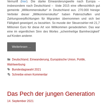
Vernunft (
hier
). Die starke Einwanderungwelle nach Europa –
insbesondere nach Deutschland – löste 2015 eine offensichtlich gut
gemeinte „Willkommenskultur“ in Deutschland aus. 270.000 hiesige
Vertreter dieser „Willkommenskultur“ haben Patenschaften und
Zahlungsverpflichtungen für Migranten übernommen und sich bei
Fälligkeit geweigert, zu bezahlen. So musste der Steuerzahler mit 21,7
Millionen Euro für diese Art von Willkommen geradestehen. Das war
eine im eigentlichen Sinn des Wortes „scheinheilige Barmherzigkeit“
auf Kosten anderer.
Weiterlesen …
E
u
r
K
Deutschland
,
Einwanderung
,
Europäische Union
,
Politik
,
o
a
p
Wahlwerbung
t
a
S
Bundestagswahl 2021
e
a
c
Schreibe einen Kommentar
g
l
h
o
s
l
r
Ü
a
i
b
g
Das Pech der jungen Generation
e
e
w
n
r
ö
14. September 2021
l
r
a