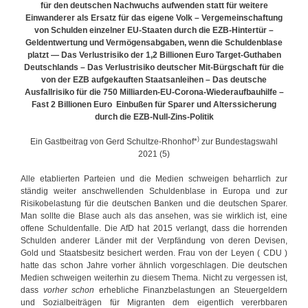
für den deutschen Nachwuchs aufwenden statt für weitere
ü
Einwanderer als Ersatz für das eigene Volk – Vergemeinschaftung
c
von Schulden einzelner EU-Staaten durch die EZB-Hintertür –
h
Geldentwertung und Vermögensabgaben, wenn die Schuldenblase
s
platzt — Das Verlustrisiko der 1,2 Billionen Euro Target-Guthaben
e
Deutschlands – Das Verlustrisiko deutscher Mit-Bürgschaft für die
g
von der EZB aufgekauften Staatsanleihen – Das deutsche
e
Ausfallrisiko für die 750 Milliarden-EU-Corona-Wiederaufbauhilfe –
g
Fast 2 Billionen Euro Einbußen für Sparer und Alterssicherung
e
durch die EZB-Null-Zins-Politik
n
d
)
Ein Gastbeitrag von Gerd Schultze-Rhonhof*
zur Bundestagswahl
i
2021 (5)
e
A
Alle etablierten Parteien und die Medien schweigen beharrlich zur
f
ständig weiter anschwellenden Schuldenblase in Europa und zur
D
Risikobelastung für die deutschen Banken und die deutschen Sparer.
Man sollte die Blase auch als das ansehen, was sie wirklich ist, eine
offene Schuldenfalle. Die AfD hat 2015 verlangt, dass die horrenden
Schulden anderer Länder mit der Verpfändung von deren Devisen,
Gold und Staatsbesitz besichert werden. Frau von der Leyen ( CDU )
hatte das schon Jahre vorher ähnlich vorgeschlagen. Die deutschen
Medien schweigen weiterhin zu diesem Thema. Nicht zu vergessen ist,
dass
vorher schon
erhebliche Finanzbelastungen an Steuergeldern
und Sozialbeiträgen für Migranten dem eigentlich vererbbaren