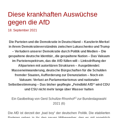
l
n
n
a
R
g
Diese krankhaften Auswüchse
e
w
c
gegen die AfD
ö
h
r
t
t
18. September 2021
s
e
u
r
n
Die Parteien und die Demokratie in Deutschland –
Kanzlerin Merkel
d
in ihrem Demokratieverständnis zwischen Lukaschenko und Trump
d
– Verludern unserer Demokratie durch Politik und Medien – Die
i
gespaltene deutsche Identität , die gespaltene Nation – Das Vakuum
e
im Parteienspektrum, das die AfD füllen will – Linksdriftung der
A
Altparteien mit autoritären Strukturen – Ausgeblendet:
f
Masseneinwanderung, deutsche Bürgschaften für die Schulden
D
fremder Staaten, Aufforderung zur Denunziation – Noch ein
Vakuum: Verlust an Parlamentarismus und nationaler
Selbstbestimmung – Das bisher gepflegte „Feindbild AfD“ wird CDU
und CSU nicht mehr lange über Wasser halten
)
Ein Gastbeitrag von Gerd Schultze-Rhonhof*
zur Bundestagswahl
2021 (6)
Die AfD ist derzeit der „bad boy“ der deutschen Politik. Die etablierten
Parteien sehen in ihr den neuen Mitbewerber, den es mit angeblich