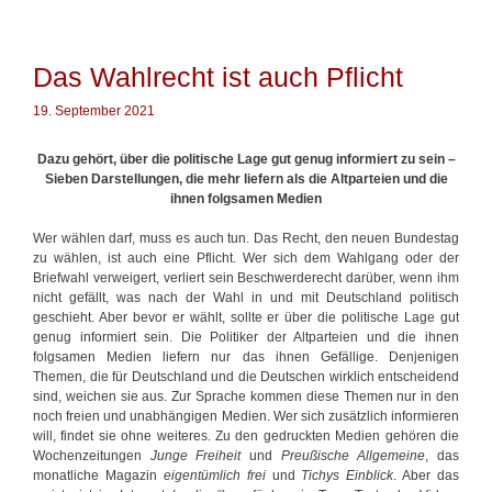
h
r
:
l
i
E
a
e
s
g
Das Wahlrecht ist auch Pflicht
n
g
w
e
ö
19. September 2021
h
r
t
t
w
Dazu gehört, über die politische Lage gut genug informiert zu sein –
e
e
Sieben Darstellungen, die mehr liefern als die Altparteien und die
r
i
ihnen folgsamen Medien
t
e
Wer wählen darf, muss es auch tun. Das Recht, den neuen Bundestag
r
zu wählen, ist auch eine Pflicht. Wer sich dem Wahlgang oder der
w
Briefwahl verweigert, verliert sein Beschwerderecht darüber, wenn ihm
i
nicht gefällt, was nach der Wahl in und mit Deutschland politisch
e
geschieht. Aber bevor er wählt, sollte er über die politische Lage gut
b
genug informiert sein. Die Politiker der Altparteien und die ihnen
i
folgsamen Medien liefern nur das ihnen Gefällige. Denjenigen
s
Themen, die für Deutschland und die Deutschen wirklich entscheidend
h
sind, weichen sie aus. Zur Sprache kommen diese Themen nur in den
e
noch freien und unabhängigen Medien. Wer sich zusätzlich informieren
r
will, findet sie ohne weiteres. Zu den gedruckten Medien gehören die
Wochenzeitungen
Junge Freiheit
und
Preußische Allgemeine
, das
monatliche Magazin
eigentümlich frei
und
Tichys Einblick
. Aber das