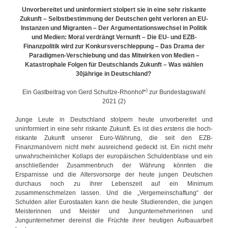
t
u
Unvorbereitet und uninformiert stolpert sie in eine sehr riskante
e
f
Zukunft – Selbstbestimmung der Deutschen geht verloren an EU-
r
b
Instanzen und Migranten – Der Argumentationswechsel in Politik
e
und Medien: Moral verdrängt Vernunft – Die EU- und EZB-
c
Finanzpolitik wird zur Konkursverschleppung – Das Drama der
k
Paradigmen-Verschiebung und das Mitwirken von Medien –
e
Katastrophale Folgen für Deutschlands Zukunft – Was wählen
n
30jährige in Deutschland?
v
)
o
Ein Gastbeitrag von Gerd Schultze-Rhonhof*
zur Bundestagswahl
n
2021 (2)
G
e
Junge Leute in Deutschland stolpern heute unvorbereitet und
b
uninformiert in eine sehr riskante Zukunft. Es ist dies
erstens
die hoch-
u
riskante Zukunft unserer Euro-Währung, die seit den EZB-
r
Finanzmanövern nicht mehr ausreichend gedeckt ist. Ein nicht mehr
t
unwahrscheinlicher Kollaps der europäischen Schuldenblase und ein
e
anschließender Zusammenbruch der Währung könnten die
n
Ersparnisse und die Altersvorsorge der heute jungen Deutschen
ü
durchaus noch zu ihrer Lebenszeit auf ein Minimum
b
zusammenschmelzen lassen. Und die „Vergemeinschaftung“ der
e
Schulden aller Eurostaaten kann die heute Studierenden, die jungen
r
Meisterinnen und Meister und Jungunternehmerinnen und
s
Jungunternehmer dereinst die Früchte ihrer heutigen Aufbauarbeit