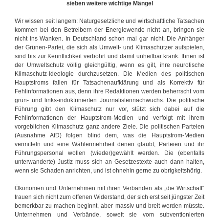
sieben weitere wichtige Mängel
Wir wissen seit langem: Naturgesetzliche und wirtschaftliche Tatsachen
kommen bei den Betreibern der Energiewende nicht an, bringen sie
nicht ins Wanken. In Deutschland schon mal gar nicht. Die Anhänger
der Grünen-Partei, die sich als Umwelt- und Klimaschützer aufspielen,
sind bis zur Kenntlichkeit verbohrt und damit unheilbar krank. Ihnen ist
der Umweltschutz völlig gleichgültig, wenn es gilt, ihre neurotische
Klimaschutz-Ideologie durchzusetzen. Die Medien des politischen
Hauptstroms fallen für Tatsachenaufklärung und als Korrektiv für
Fehlinformationen aus, denn ihre Redaktionen werden beherrscht vom
grün- und links-indoktrinierten Journalistennachwuchs. Die politische
Führung gibt den Klimaschutz nur vor, stützt sich dabei auf die
Fehlinformationen der Hauptstrom-Medien und verfolgt mit ihrem
vorgeblichen Klimaschutz ganz andere Ziele. Die politischen Parteien
(Ausnahme AfD) folgen blind dem, was die Hauptstrom-Medien
vermitteln und eine Wählermehrheit denen glaubt; Parteien und ihr
Führungspersonal wollen (wieder)gewählt werden. Die (ebenfalls
unterwanderte) Justiz muss sich an Gesetzestexte auch dann halten,
wenn sie Schaden anrichten, und ist ohnehin gerne zu obrigkeitshörig.
Ökonomen und Unternehmen mit ihren Verbänden als „die Wirtschaft“
trauen sich nicht zum offenen Widerstand, der sich erst seit jüngster Zeit
bemerkbar zu machen beginnt, aber massiv und breit werden müsste.
Unternehmen und Verbände, soweit sie vom subventionierten