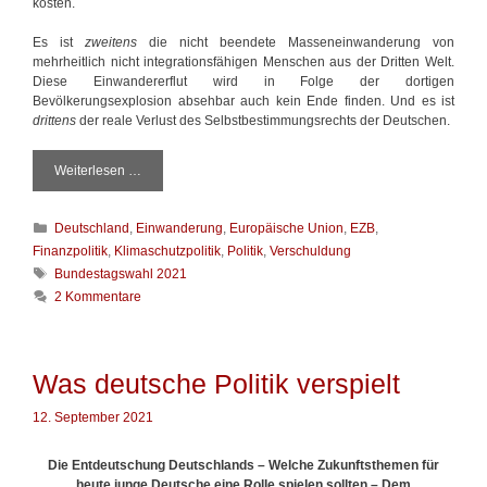
c
kosten.
h
ü
Es ist
zweitens
die nicht beendete Masseneinwanderung von
s
mehrheitlich nicht integrationsfähigen Menschen aus der Dritten Welt.
s
Diese Einwandererflut wird in Folge der dortigen
e
Bevölkerungsexplosion absehbar auch kein Ende finden. Und es ist
n
drittens
der reale Verlust des Selbstbestimmungsrechts der Deutschen.
a
n
Weiterlesen …
D
d
a
e
s
r
K
Deutschland
,
Einwanderung
,
Europäische Union
,
EZB
,
P
e
a
e
Finanzpolitik
,
Klimaschutzpolitik
,
Politik
,
Verschuldung
r
t
c
S
Bundestagswahl 2021
K
e
h
c
u
2 Kommentare
g
d
h
l
o
e
l
t
r
r
a
u
i
j
g
r
Was deutsche Politik verspielt
e
u
w
e
n
n
ö
n
12. September 2021
g
r
e
t
n
Die Entdeutschung Deutschlands – Welche Zukunftsthemen für
e
G
heute junge Deutsche eine Rolle spielen sollten – Dem