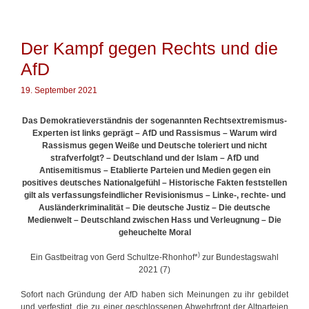
h
u
l
c
a
h
g
Der Kampf gegen Rechts und die
P
w
f
AfD
ö
l
r
i
t
19. September 2021
c
e
h
r
Das Demokratieverständnis der sogenannten Rechtsextremismus-
t
Experten ist links geprägt – AfD und Rassismus – Warum wird
Rassismus gegen Weiße und Deutsche toleriert und nicht
strafverfolgt? – Deutschland und der Islam – AfD und
Antisemitismus
–
Etablierte Parteien und Medien gegen ein
positives deutsches Nationalgefühl – Historische Fakten feststellen
gilt als verfassungsfeindlicher Revisionismus – Linke-, rechte- und
Ausländerkriminalität – Die deutsche Justiz – Die deutsche
Medienwelt – Deutschland zwischen Hass und Verleugnung – Die
geheuchelte Moral
)
Ein Gastbeitrag von Gerd Schultze-Rhonhof*
zur Bundestagswahl
2021 (7)
Sofort nach Gründung der AfD haben sich Meinungen zu ihr gebildet
und verfestigt, die zu einer geschlossenen Abwehrfront der Altparteien