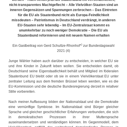
g
nicht-transparentes Machtgeflecht – Alle Vielvölker-Staaten sind an
e
inneren Gegensätzen und Spannungen zerbrochen – Das Eintreten
n
für die EU als Staatenbund nicht als Europa-Feindlichkeit
z
missdeuten – Patriotismus in Deutschland verdrängt, in anderen
u
EU-Staaten sehr lebendig – Im EU-Zentralstaat kommt es
r
unumkehrbar zu noch weniger Demokratie – Die EU als
S
Staatenbund reformieren und mit neuem Namen erhalten
c
h
)
Ein Gastbeitrag von Gerd Schultze-Rhonhof*
zur Bundestagswahl
u
2021 (4)
l
d
Junge Wähler haben auch darüber zu entscheiden, in welcher EU sie
e
und ihre Kinder in Zukunft leben wollen. Sie entscheiden damit, ob
n
Deutschland seine Eigenstaatlichkeit behält und Mitglied im föderalen
f
Staatenbund EU bleibt oder ob sie in einem Vielvölkerstaat EU unter
a
zentraler Leitung aus dem fremden Brüssel leben werden, wie es die
l
EU-Kommission und die deutsche Bundesregierung derzeit in relativer
l
Stille vorbereiten.
e
Nach meiner Auffassung bilden der Nationalstaat und die Demokratie
eine vernünftige Symbiose. Im Nationalstaat sind Bürger gleicher
Sprache und gleicher geschichtlicher Erfahrungen verbunden, die sich
in demokratischen Prozessen in ihrer Muttersprache
auseinandersetzen und verständigen können. Im Gegenmodell, dem