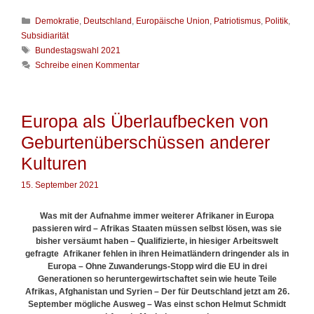
e
K
Demokratie
,
Deutschland
,
Europäische Union
,
Patriotismus
,
Politik
,
E
a
U
Subsidiarität
t
i
S
Bundestagswahl 2021
e
s
c
Schreibe einen Kommentar
g
t
h
o
n
l
r
o
a
i
t
g
Europa als Überlaufbecken von
e
w
w
n
e
Geburtenüberschüssen anderer
ö
n
r
Kulturen
d
t
i
e
15. September 2021
g
r
,
a
Was mit der Aufnahme immer weiterer Afrikaner in Europa
b
passieren wird – Afrikas Staaten müssen selbst lösen, was sie
e
bisher versäumt haben – Qualifizierte, in hiesiger Arbeitswelt
r
gefragte Afrikaner fehlen in ihren Heimatländern dringender als in
z
Europa – Ohne Zuwanderungs-Stopp wird die EU in drei
u
Generationen so heruntergewirtschaftet sein wie heute Teile
r
Afrikas, Afghanistan und Syrien – Der für Deutschland jetzt am 26.
e
September mögliche Ausweg – Was einst schon Helmut Schmidt
f