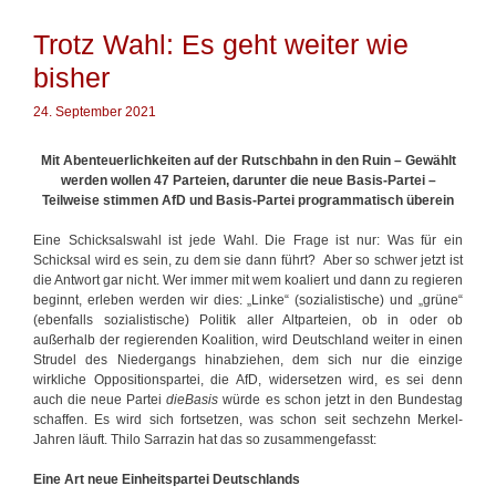
i
e
a
e
r
g
Trotz Wahl: Es geht weiter wie
n
g
w
i
bisher
ö
e
r
w
t
24. September 2021
e
e
n
r
Mit Abenteuerlichkeiten auf der Rutschbahn in den Ruin –
Gewählt
d
werden wollen 47 Parteien, darunter die neue Basis-Partei –
e
Teilweise stimmen AfD und Basis-Partei programmatisch überein
n
i
Eine Schicksalswahl ist jede Wahl. Die Frage ist nur: Was für ein
c
Schicksal wird es sein, zu dem sie dann führt? Aber so schwer jetzt ist
h
die Antwort gar nicht. Wer immer mit wem koaliert und dann zu regieren
t
beginnt, erleben werden wir dies: „Linke“ (sozialistische) und „grüne“
g
(ebenfalls sozialistische) Politik aller Altparteien, ob in oder ob
e
außerhalb der regierenden Koalition, wird Deutschland weiter in einen
l
Strudel des Niedergangs hinabziehen, dem sich nur die einzige
i
wirkliche Oppositionspartei, die AfD, widersetzen wird, es sei denn
n
auch die neue Partei
dieBasis
würde es schon jetzt in den Bundestag
g
schaffen. Es wird sich fortsetzen, was schon seit sechzehn Merkel-
e
Jahren läuft. Thilo Sarrazin hat das so zusammengefasst:
n
k
Eine Art neue Einheitspartei Deutschlands
a