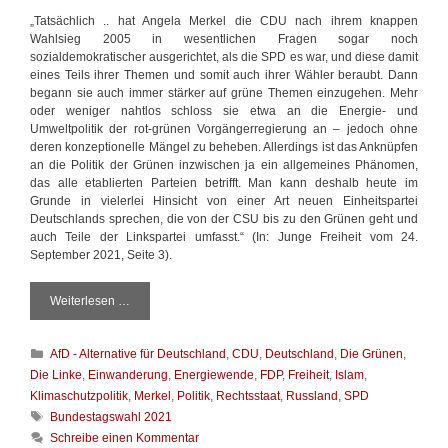
n
„Tatsächlich .. hat Angela Merkel die CDU nach ihrem knappen
n
Wahlsieg 2005 in wesentlichen Fragen sogar noch
sozialdemokratischer ausgerichtet, als die SPD es war, und diese damit
eines Teils ihrer Themen und somit auch ihrer Wähler beraubt. Dann
begann sie auch immer stärker auf grüne Themen einzugehen. Mehr
oder weniger nahtlos schloss sie etwa an die Energie- und
Umweltpolitik der rot-grünen Vorgängerregierung an – jedoch ohne
deren konzeptionelle Mängel zu beheben. Allerdings ist das Anknüpfen
an die Politik der Grünen inzwischen ja ein allgemeines Phänomen,
das alle etablierten Parteien betrifft. Man kann deshalb heute im
Grunde in vielerlei Hinsicht von einer Art neuen Einheitspartei
Deutschlands sprechen, die von der CSU bis zu den Grünen geht und
auch Teile der Linkspartei umfasst.“ (In: Junge Freiheit vom 24.
September 2021, Seite 3).
Weiterlesen …
T
r
o
K
AfD - Alternative für Deutschland
,
CDU
,
Deutschland
,
Die Grünen
,
t
a
z
Die Linke
,
Einwanderung
,
Energiewende
,
FDP
,
Freiheit
,
Islam
,
t
W
Klimaschutzpolitik
,
Merkel
,
Politik
,
Rechtsstaat
,
Russland
,
SPD
e
a
S
Bundestagswahl 2021
g
h
c
Schreibe einen Kommentar
o
l