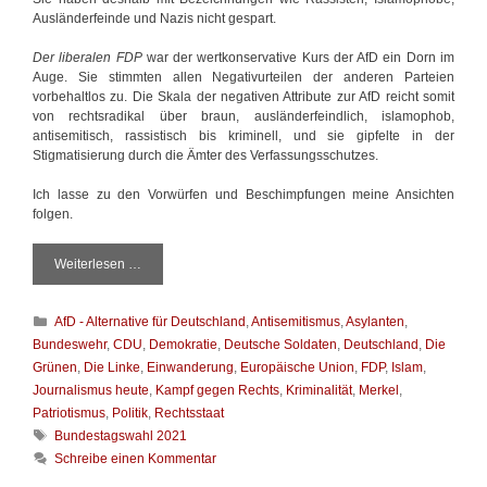
Ausländerfeinde und Nazis nicht gespart.
Der liberalen FDP
war der wertkonservative Kurs der AfD ein Dorn im
Auge. Sie stimmten allen Negativurteilen der anderen Parteien
vorbehaltlos zu. Die Skala der negativen Attribute zur AfD reicht somit
von rechtsradikal über braun, ausländerfeindlich, islamophob,
antisemitisch, rassistisch bis kriminell, und sie gipfelte in der
Stigmatisierung durch die Ämter des Verfassungsschutzes.
Ich lasse zu den Vorwürfen und Beschimpfungen meine Ansichten
folgen.
Weiterlesen …
D
e
r
K
AfD - Alternative für Deutschland
,
Antisemitismus
,
Asylanten
,
K
a
a
Bundeswehr
,
CDU
,
Demokratie
,
Deutsche Soldaten
,
Deutschland
,
Die
t
m
Grünen
,
Die Linke
,
Einwanderung
,
Europäische Union
,
FDP
,
Islam
,
e
p
Journalismus heute
,
Kampf gegen Rechts
,
Kriminalität
,
Merkel
,
g
f
Patriotismus
,
Politik
,
Rechtsstaat
o
g
S
Bundestagswahl 2021
r
e
c
i
Schreibe einen Kommentar
g
h
e
e