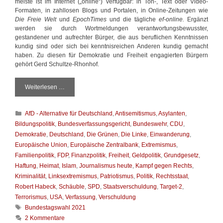
meiste ist im Internet („online“) verfügbar: in Ton-, Text oder Video-
Formaten, in zahllosen Blogs und Portalen, in Online-Zeitungen wie
Die Freie Welt
und
EpochTimes
und die tägliche
ef-online.
Ergänzt
werden sie durch Wortmeldungen verantwortungsbewusster,
gestandener und aufrechter Bürger, die aus beruflichen Kenntnissen
kundig sind oder sich bei kenntnisreichen Anderen kundig gemacht
haben. Zu diesen für Demokratie und Freiheit engagierten Bürgern
gehört Gerd Schultze-Rhonhof.
Weiterlesen …
D
a
s
K
AfD - Alternative für Deutschland
,
Antisemitismus
,
Asylanten
,
W
a
a
Bildungspolitik
,
Bundesverfassungsgericht
,
Bundeswehr
,
CDU
,
t
h
Demokratie
,
Deutschland
,
Die Grünen
,
Die Linke
,
Einwanderung
,
e
l
Europäische Union
,
Europäische Zentralbank
,
Extremismus
,
g
r
Familienpolitik
,
FDP
,
Finanzpolitik
,
Freiheit
,
Geldpolitik
,
Grundgesetz
,
o
e
Haftung
,
Heimat
,
Islam
,
Journalismus heute
,
Kampf gegen Rechts
,
r
c
i
Kriminalität
,
Linksextremismus
,
Patriotismus
,
Politik
,
Rechtsstaat
,
h
e
t
Robert Habeck
,
Schäuble
,
SPD
,
Staatsverschuldung
,
Target-2
,
n
i
Terrorismus
,
USA
,
Verfassung
,
Verschuldung
s
S
Bundestagswahl 2021
t
c
2 Kommentare
a