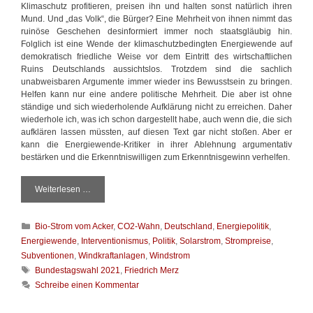
Klimaschutz profitieren, preisen ihn und halten sonst natürlich ihren
Mund. Und „das Volk“, die Bürger? Eine Mehrheit von ihnen nimmt das
ruinöse Geschehen desinformiert immer noch staatsgläubig hin.
Folglich ist eine Wende der klimaschutzbedingten Energiewende auf
demokratisch friedliche Weise vor dem Eintritt des wirtschaftlichen
Ruins Deutschlands aussichtslos. Trotzdem sind die sachlich
unabweisbaren Argumente immer wieder ins Bewusstsein zu bringen.
Helfen kann nur eine andere politische Mehrheit. Die aber ist ohne
ständige und sich wiederholende Aufklärung nicht zu erreichen. Daher
wiederhole ich, was ich schon dargestellt habe, auch wenn die, die sich
aufklären lassen müssten, auf diesen Text gar nicht stoßen. Aber er
kann die Energiewende-Kritiker in ihrer Ablehnung argumentativ
bestärken und die Erkenntniswilligen zum Erkenntnisgewinn verhelfen.
Weiterlesen …
W
a
r
K
Bio-Strom vom Acker
,
CO2-Wahn
,
Deutschland
,
Energiepolitik
,
u
a
m
Energiewende
,
Interventionismus
,
Politik
,
Solarstrom
,
Strompreise
,
t
d
Subventionen
,
Windkraftanlagen
,
Windstrom
e
i
S
Bundestagswahl 2021
,
Friedrich Merz
g
e
c
Schreibe einen Kommentar
o
E
h
r
n
l