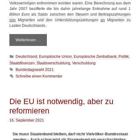
Volksvermögen entnommen worden waren. Eine Berechnung aus dem
Jahr 2007 bezifferte die bis dahin jahrelange Entnahme auf rund
1
Billion Euro
als Saldo zwischen den Steuern und Beitragszahlungen
von
Migranten und den Unterstützungszahlungen
an
Migranten zu
Lasten Deutschlands.
Weiterlesen …
B
e
h
K
Deutschland
,
Europäische Union
,
Europäische Zentralbank
,
Politik
,
a
a
r
Staatsfinanzen
,
Staatsverschuldung
,
Verschuldung
t
r
S
Bundestagswahl 2021
e
l
c
Schreibe einen Kommentar
g
i
h
o
c
l
r
h
a
i
e
g
Die EU ist notwendig, aber zu
e
s
w
n
S
reformieren
ö
c
r
h
t
16. September 2021
w
e
e
r
Sie muss Staatenbund bleiben, darf nicht Vielvölker-Bundesstaat
i
werden –
Auch schon jetzt als Staatenbund ein verschachteltes,