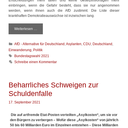
Entscheidungen mehr fällen und keine Gesetzesvorlagen mehr
einbringen, wenn die Gefahr besteht, dass sie nur angenommen
werden, wenn ihnen auch die AfD zustimmt. Die Liste dieser
krankhaften Demokratieauswüchse ist inzwischen lang.
Weiterlesen …
D
i
e
K
AfD - Alternative für Deutschland
,
Asylanten
,
CDU
,
Deutschland
,
s
a
e
Einwanderung
,
Politik
t
k
S
Bundestagswahl 2021
e
r
c
Schreibe einen Kommentar
g
a
h
o
n
l
r
k
a
i
h
g
Beharrliches Schweigen zur
e
a
w
n
f
Schuldenfalle
ö
t
r
e
t
17. September 2021
n
e
A
r
Die auf artfremde Etat-Posten verteilten „Asylkosten“, um sie vor
u
den Bürgern zu verbergen – Wofür diese „Asylkosten“ von jährlich
s
50 bis 60 Milliarden Euro im Einzelnen entstehen – Diese Milliarden
w