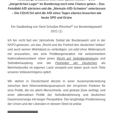
r
e
„bürgerlichen Lager“ im Bundestag noch eine Chance geben – Das
n
Feindbild AfD abrüsten und die „Niemals-AfD-Schwüre“ unterlassen
e
– Die CDU/CSU wird die AfD eines Tages ebenso brauchen wie
r
heute SPD und Grüne
a
)
t
Ein Gastbeitrag von Gerd Schultze-Rhonhof*
zur Bundestagswahl
i
2021 (1)
o
n
Ich bin nicht fast vier Jahrzehnte Soldat der Bundeswehr und in der
NATO gewesen, um das „Recht und die Freiheit des deutschen Volkes“
und auch seinen Wohlstand zu verteidigen, um jetzt ohne Widerspruch
mit anzusehen, wie eine Politikergeneration mit verkümmertem
Nationalbewusstsein eben jenes
Recht auf Selbstbestimmung
und
Selbstbehauptung und die
Freiheiten der Deutschen
als
Mehrheitsvolks im eigenen Land verspielt und dabei auch noch Teile
unseres Volksvermögens opfert.
Wir stehen in Deutschland derzeit in einer Auseinandersetzung
zwischen dem Alleinvertretungsanspruch der rot-grünen Parteien für
eine Politik, die vor allem Menschheits- und globale Ziele verfolgt, und
einer alternativen Politik der Selbstbestimmung und deutschen
Daseinsvorsorge mit langer Perspektive. Die langfristige Positionierung
der Union und der Liberalen in diesem Streit ist unklar.