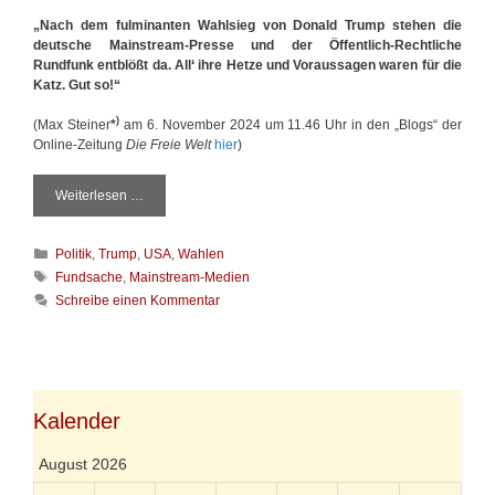
i
„Nach dem fulminanten Wahlsieg von Donald Trump stehen die
n
deutsche Mainstream-Presse und der Öffentlich-Rechtliche
i
Rundfunk entblößt da. All‘ ihre Hetze und Voraussagen waren für die
m
Katz. Gut so!“
Ü
b
)
(Max Steiner
*
am 6. November 2024 um 11.46 Uhr in den „Blogs“ der
e
Online-Zeitung
Die Freie Welt
hier
)
r
l
e
Weiterlesen …
T
g
r
e
i
K
n
Politik
,
Trump
,
USA
,
Wahlen
u
a
h
m
S
Fundsache
,
Mainstream-Medien
t
e
p
c
Schreibe einen Kommentar
e
i
f
h
g
t
f
l
o
s
ü
a
r
r
r
g
i
a
T
w
e
u
r
ö
Kalender
n
s
u
r
c
m
t
August 2026
h
p
e
,
r