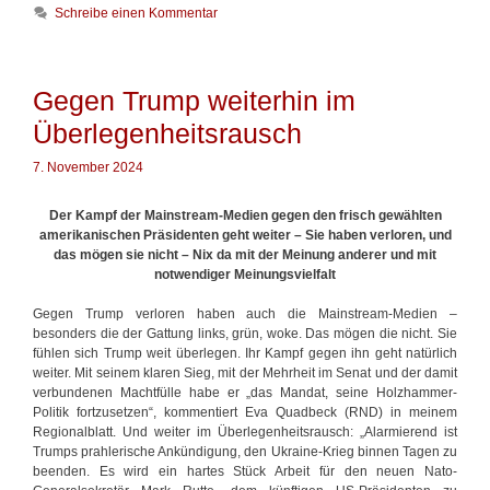
n
h
Schreibe einen Kommentar
o
b
l
r
e
a
i
r
g
e
i
w
Gegen Trump weiterhin im
n
c
ö
h
r
Überlegenheitsrausch
t
t
f
e
7. November 2024
ü
r
r
Der Kampf der Mainstream-Medien gegen den frisch gewählten
L
amerikanischen Präsidenten geht weiter – Sie haben verloren, und
e
das mögen sie nicht –
Nix da mit der Meinung anderer und mit
s
notwendiger Meinungsvielfalt
e
r
Gegen Trump verloren haben auch die Mainstream-Medien –
i
besonders die der Gattung links, grün, woke. Das mögen die nicht. Sie
n
fühlen sich Trump weit überlegen. Ihr Kampf gegen ihn geht natürlich
d
weiter. Mit seinem klaren Sieg, mit der Mehrheit im Senat und der damit
e
verbundenen Machtfülle habe er „das Mandat, seine Holzhammer-
r
Politik fortzusetzen“, kommentiert Eva Quadbeck (RND) in meinem
P
Regionalblatt. Und weiter im Überlegenheitsrausch: „Alarmierend ist
r
Trumps prahlerische Ankündigung, den Ukraine-Krieg binnen Tagen zu
o
beenden. Es wird ein hartes Stück Arbeit für den neuen Nato-
v