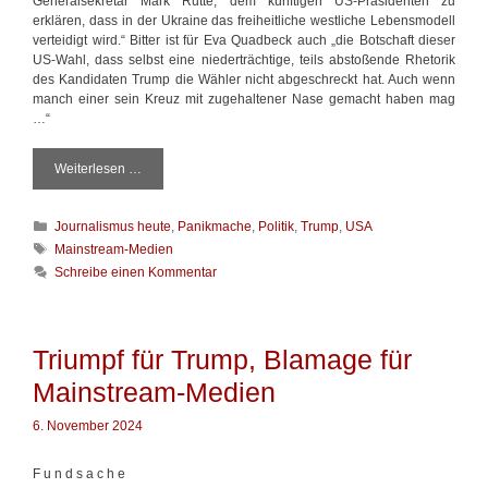
Generalsekretär Mark Rutte, dem künftigen US-Präsidenten zu
i
erklären, dass in der Ukraine das freiheitliche westliche Lebensmodell
n
verteidigt wird.“ Bitter ist für Eva Quadbeck auch „die Botschaft dieser
z
US-Wahl, dass selbst eine niederträchtige, teils abstoßende Rhetorik
des Kandidaten Trump die Wähler nicht abgeschreckt hat. Auch wenn
manch einer sein Kreuz mit zugehaltener Nase gemacht haben mag
…“
Weiterlesen …
G
e
g
K
Journalismus heute
,
Panikmache
,
Politik
,
Trump
,
USA
e
a
n
S
Mainstream-Medien
t
T
c
Schreibe einen Kommentar
e
r
h
g
u
l
o
m
a
r
p
g
Triumpf für Trump, Blamage für
i
w
w
e
Mainstream-Medien
e
ö
n
i
r
t
t
6. November 2024
e
e
r
r
F u n d s a c h e
h