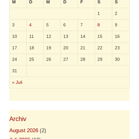
M
D
M
D
F
S
S
B
l
1
2
a
m
3
4
5
6
7
8
9
a
g
10
11
12
13
14
15
16
e
f
17
18
19
20
21
22
23
ü
r
24
25
26
27
28
29
30
M
a
31
i
n
« Juli
s
t
r
e
a
m
-
Archiv
M
e
August 2026
(2)
d