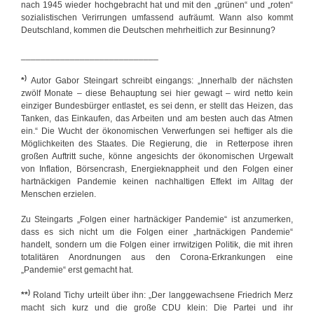
nach 1945 wieder hochgebracht hat und mit den „grünen“ und „roten“
sozialistischen Verirrungen umfassend aufräumt. Wann also kommt
Deutschland, kommen die Deutschen mehrheitlich zur Besinnung?
____________________________
)
*
Autor Gabor Steingart schreibt eingangs: „Innerhalb der nächsten
zwölf Monate – diese Behauptung sei hier gewagt – wird netto kein
einziger Bundesbürger entlastet, es sei denn, er stellt das Heizen, das
Tanken, das Einkaufen, das Arbeiten und am besten auch das Atmen
ein.“ Die Wucht der ökonomischen Verwerfungen sei heftiger als die
Möglichkeiten des Staates. Die Regierung, die in Retterpose ihren
großen Auftritt suche, könne angesichts der ökonomischen Urgewalt
von Inflation, Börsencrash, Energieknappheit und den Folgen einer
hartnäckigen Pandemie keinen nachhaltigen Effekt im Alltag der
Menschen erzielen.
Zu Steingarts „Folgen einer hartnäckiger Pandemie“ ist anzumerken,
dass es sich nicht um die Folgen einer „hartnäckigen Pandemie“
handelt, sondern um die Folgen einer irrwitzigen Politik, die mit ihren
totalitären Anordnungen aus den Corona-Erkrankungen eine
„Pandemie“ erst gemacht hat.
)
**
Roland Tichy urteilt über ihn: „Der langgewachsene Friedrich Merz
macht sich kurz und die große CDU klein: Die Partei und ihr