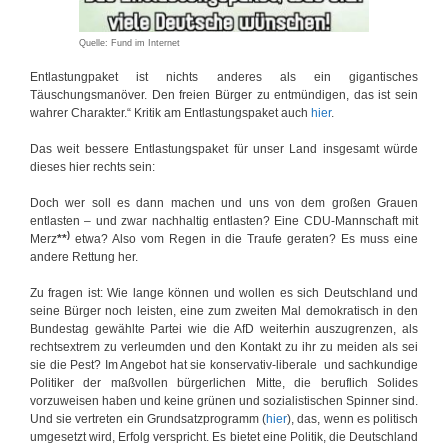
Quelle: Fund im Internet
Entlastungpaket ist nichts anderes als ein gigantisches
Täuschungsmanöver. Den freien Bürger zu entmündigen, das ist sein
wahrer Charakter.“ Kritik am Entlastungspaket auch
hier
.
Das weit bessere Entlastungspaket für unser Land insgesamt würde
dieses hier rechts sein:
Doch wer soll es dann machen und uns von dem großen Grauen
entlasten – und zwar nachhaltig entlasten? Eine CDU-Mannschaft mit
)
Merz
**
etwa? Also vom Regen in die Traufe geraten? Es muss eine
andere Rettung her.
Zu fragen ist: Wie lange können und wollen es sich Deutschland und
seine Bürger noch leisten, eine zum zweiten Mal demokratisch in den
Bundestag gewählte Partei wie die AfD weiterhin auszugrenzen, als
rechtsextrem zu verleumden und den Kontakt zu ihr zu meiden als sei
sie die Pest? Im Angebot hat sie konservativ-liberale und sachkundige
Politiker der maßvollen bürgerlichen Mitte, die beruflich Solides
vorzuweisen haben und keine grünen und sozialistischen Spinner sind.
Und sie vertreten ein Grundsatzprogramm (
hier
), das, wenn es politisch
umgesetzt wird, Erfolg verspricht. Es bietet eine Politik, die Deutschland