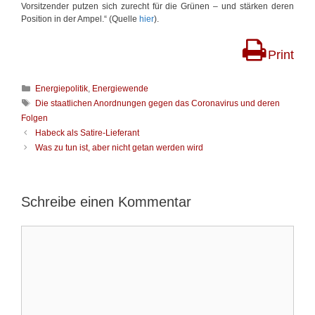
Vorsitzender putzen sich zurecht für die Grünen – und stärken deren
Position in der Ampel.“ (Quelle
hier
).
Print
K
Energiepolitik
,
Energiewende
a
S
Die staatlichen Anordnungen gegen das Coronavirus und deren
t
c
Folgen
e
h
B
Habeck als Satire-Lieferant
g
l
e
Was zu tun ist, aber nicht getan werden wird
o
a
i
r
g
t
i
w
r
e
ö
a
Schreibe einen Kommentar
n
r
g
t
s
e
K
-
r
o
N
m
a
m
v
e
i
n
g
t
a