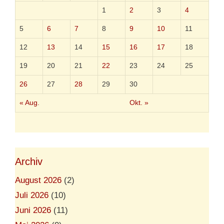
o
1
2
3
4
t
5
6
7
8
9
10
11
12
13
14
15
16
17
18
19
20
21
22
23
24
25
26
27
28
29
30
« Aug.
Okt. »
Archiv
August 2026
(2)
Juli 2026
(10)
Juni 2026
(11)