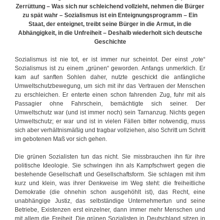
Zerrüttung – Was sich nur schleichend vollzieht, nehmen die Bürger
zu spät wahr – Sozialismus ist ein Enteignungsprogramm – Ein
Staat, der enteignet, treibt seine Bürger in die Armut, in die
Abhängigkeit, in die Unfreiheit – Deshalb wiederholt sich deutsche
Geschichte
Sozialismus ist nie tot, er ist immer nur scheintot. Der einst „rote“
Sozialismus ist zu einem „grünen“ geworden. Anfangs unmerklich. Er
kam auf sanften Sohlen daher, nutzte geschickt die anfängliche
Umweltschutzbewegung, um sich mit ihr das Vertrauen der Menschen
zu erschleichen. Er enterte einen schon fahrenden Zug, fuhr mit als
Passagier ohne Fahrschein, bemächtigte sich seiner. Der
Umweltschutz war (und ist immer noch) sein Tarnanzug. Nichts gegen
Umweltschutz; er war und ist in vielen Fällen bitter notwendig, muss
sich aber verhältnismäßig und tragbar vollziehen, also Schritt um Schritt
im gebotenen Maß vor sich gehen.
Die grünen Sozialisten tun das nicht. Sie missbrauchen ihn für ihre
politische Ideologie. Sie schwingen ihn als Kampfschwert gegen die
bestehende Gesellschaft und Gesellschaftsform. Sie schlagen mit ihm
kurz und klein, was ihrer Denkweise im Weg steht: die freiheitliche
Demokratie (die ohnehin schon ausgehöhlt ist), das Recht, eine
unabhängige Justiz, das selbständige Unternehmertun und seine
Betriebe, Existenzen erst einzelner, dann immer mehr Menschen und
mit allem die Freiheit. Die grünen Sozialisten in Deutschland sitzen in