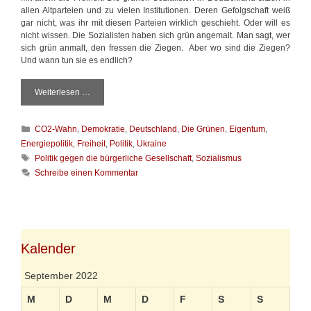
allen Altparteien und zu vielen Institutionen. Deren Gefolgschaft weiß
gar nicht, was ihr mit diesen Parteien wirklich geschieht. Oder will es
nicht wissen. Die Sozialisten haben sich grün angemalt. Man sagt, wer
sich grün anmalt, den fressen die Ziegen. Aber wo sind die Ziegen?
Und wann tun sie es endlich?
Weiterlesen …
S
o
z
K
CO2-Wahn
,
Demokratie
,
Deutschland
,
Die Grünen
,
Eigentum
,
i
a
a
Energiepolitik
,
Freiheit
,
Politik
,
Ukraine
t
l
S
Politik gegen die bürgerliche Gesellschaft
,
Sozialismus
e
i
c
Schreibe einen Kommentar
g
s
h
o
m
l
r
u
a
i
s
g
e
i
w
n
s
ö
Kalender
t
r
n
t
September 2022
i
e
e
r
M
D
M
D
F
S
S
t