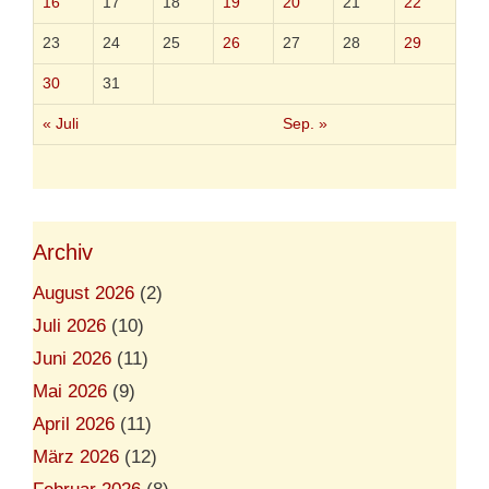
16
17
18
19
20
21
22
n
(
23
24
2
25
26
27
28
29
)
30
31
« Juli
Sep. »
Archiv
August 2026
(2)
Juli 2026
(10)
Juni 2026
(11)
Mai 2026
(9)
April 2026
(11)
März 2026
(12)