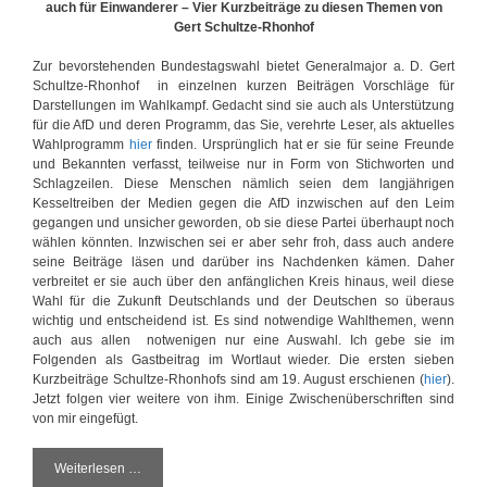
auch für Einwanderer – Vier Kurzbeiträge zu diesen Themen von
Gert Schultze-Rhonhof
Zur bevorstehenden Bundestagswahl bietet Generalmajor a. D. Gert
Schultze-Rhonhof in einzelnen kurzen Beiträgen Vorschläge für
Darstellungen im Wahlkampf. Gedacht sind sie auch als Unterstützung
für die AfD und deren Programm, das Sie, verehrte Leser, als aktuelles
Wahlprogramm
hier
finden. Ursprünglich hat er sie für seine Freunde
und Bekannten verfasst, teilweise nur in Form von Stichworten und
Schlagzeilen. Diese Menschen nämlich seien dem langjährigen
Kesseltreiben der Medien gegen die AfD inzwischen auf den Leim
gegangen und unsicher geworden, ob sie diese Partei überhaupt noch
wählen könnten. Inzwischen sei er aber sehr froh, dass auch andere
seine Beiträge läsen und darüber ins Nachdenken kämen. Daher
verbreitet er sie auch über den anfänglichen Kreis hinaus, weil diese
Wahl für die Zukunft Deutschlands und der Deutschen so überaus
wichtig und entscheidend ist. Es sind notwendige Wahlthemen, wenn
auch aus allen notwenigen nur eine Auswahl. Ich gebe sie im
Folgenden als Gastbeitrag im Wortlaut wieder. Die ersten sieben
Kurzbeiträge Schultze-Rhonhofs sind am 19. August erschienen (
hier
).
Jetzt folgen vier weitere von ihm. Einige Zwischenüberschriften sind
von mir eingefügt.
Weiterlesen …
D