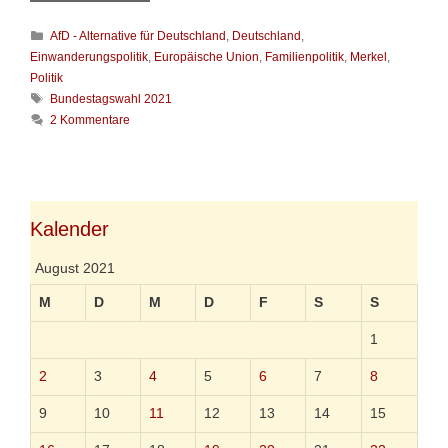
a
s
K
AfD - Alternative für Deutschland
,
Deutschland
,
s
a
i
Einwanderungspolitik
,
Europäische Union
,
Familienpolitik
,
Merkel
,
t
n
Politik
e
d
S
Bundestagswahl 2021
g
n
c
2 Kommentare
o
o
h
r
t
l
i
w
a
e
e
g
n
n
w
d
ö
Kalender
i
r
g
t
August 2021
e
e
W
r
M
D
M
D
F
S
S
a
h
1
l
t
2
3
4
5
6
7
8
h
e
9
10
11
12
13
14
15
m
e