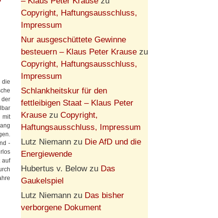
– Klaus Peter Krause
zu
g
Copyright, Haftungsausschluss,
Impressum
Nur ausgeschüttete Gewinne
besteuern – Klaus Peter Krause
zu
Copyright, Haftungsausschluss,
Impressum
 die
Schlankheitskur für den
sche
 der
fettleibigen Staat – Klaus Peter
lbar
Krause
zu
Copyright,
 mit
Gang
Haftungsausschluss, Impressum
gen.
Lutz Niemann
zu
Die AfD und die
nd -
rlos
Energiewende
 auf
Hubertus v. Below
zu
Das
urch
ahre
Gaukelspiel
Lutz Niemann
zu
Das bisher
verborgene Dokument