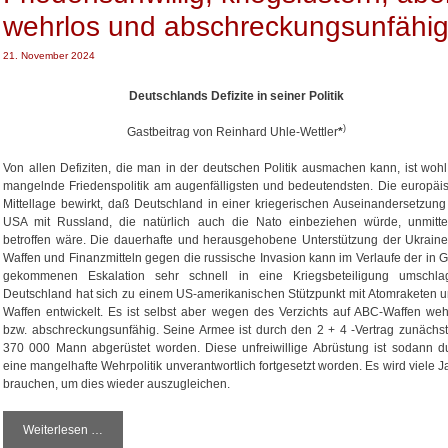
wehrlos und abschreckungsunfähi
21. November 2024
Deutschlands Defizite in seiner Politik
)
Gastbeitrag von Reinhard Uhle-Wettler
*
Von allen Defiziten, die man in der deutschen Politik ausmachen kann, ist wohl
mangelnde Friedenspolitik am augenfälligsten und bedeutendsten. Die europäi
Mittellage bewirkt, daß Deutschland in einer kriegerischen Auseinandersetzung
USA mit Russland, die natürlich auch die Nato einbeziehen würde, unmitte
betroffen wäre. Die dauerhafte und herausgehobene Unterstützung der Ukraine
Waffen und Finanzmitteln gegen die russische Invasion kann im Verlaufe der in 
gekommenen Eskalation sehr schnell in eine Kriegsbeteiligung umschla
Deutschland hat sich zu einem US-amerikanischen Stützpunkt mit Atomraketen u
Waffen entwickelt. Es ist selbst aber wegen des Verzichts auf ABC-Waffen weh
bzw. abschreckungsunfähig. Seine Armee ist durch den 2 + 4 -Vertrag zunächst
370 000 Mann abgerüstet worden. Diese unfreiwillige Abrüstung ist sodann d
eine mangelhafte Wehrpolitik unverantwortlich fortgesetzt worden. Es wird viele J
brauchen, um dies wieder auszugleichen.
Weiterlesen …
F