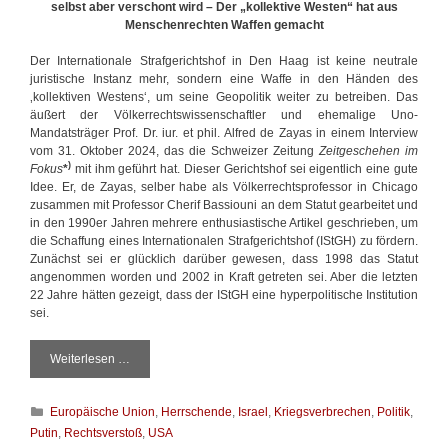
selbst aber verschont wird – Der „kollektive Westen“ hat aus
Menschenrechten Waffen gemacht
Der Internationale Strafgerichtshof in Den Haag ist keine neutrale
juristische Instanz mehr, sondern eine Waffe in den Händen des
‚kollektiven Westens‘, um seine Geopolitik weiter zu betreiben. Das
äußert der Völkerrechtswissenschaftler und ehemalige Uno-
Mandatsträger Prof. Dr. iur. et phil. Alfred de Zayas in einem Interview
vom 31. Oktober 2024, das die Schweizer Zeitung
Zeitgeschehen im
)
Fokus
*
mit ihm geführt hat. Dieser Gerichtshof sei eigentlich eine gute
Idee. Er, de Zayas, selber habe als Völkerrechtsprofessor in Chicago
zusammen mit Professor Cherif Bassiouni an dem Statut gearbeitet und
in den 1990er Jahren mehrere enthusiastische Artikel geschrieben, um
die Schaffung eines Internationalen Strafgerichtshof (IStGH) zu fördern.
Zunächst sei er glücklich darüber gewesen, dass 1998 das Statut
angenommen worden und 2002 in Kraft getreten sei. Aber die letzten
22 Jahre hätten gezeigt, dass der IStGH eine hyperpolitische Institution
sei.
Weiterlesen …
D
i
e
K
Europäische Union
,
Herrschende
,
Israel
,
Kriegsverbrechen
,
Politik
,
K
a
o
Putin
,
Rechtsverstoß
,
USA
t