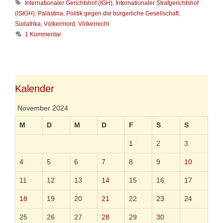
r
S
Internationaler Gerichtshof (IGH)
,
Internationaler Strafgerichtshof
e
r
c
(IStGH)
,
Palästina
,
Politik gegen die bürgerliche Gesellschaft
,
g
u
h
Südafrika
,
Völkermord
,
Völkerrecht
o
m
l
1 Kommentar
r
p
a
i
i
g
e
e
w
n
r
ö
u
r
n
t
Kalender
g
e
d
r
November 2024
e
s
M
D
M
D
F
S
S
V
ö
1
2
3
l
k
4
5
e
6
7
8
9
10
r
r
11
12
13
14
15
16
17
e
c
18
19
20
21
22
23
24
h
t
25
26
27
28
29
30