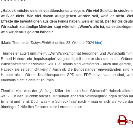
F u n d s a c h e
„Habeck möchte einen Investitionsfonds anlegen. Wie viel Geld darin stecken s
weiß er nicht. Wie viel davon ausgegeben werden soll, weiß er nicht. We
Effekte die Investitionen aus dem Fonds haben, weiß er nicht. Der für die deut
Wirtschaft zuständige Minister sagt wörtlich: „Wenn’s alle ist, dann überlegen 
was wir daraus gelernt haben.“
(Mario Thurnes in
Tichys Einblick
online 23. Oktober 2024
hier
).
Thurnes erläutert und meint: „Der Wahlkampf hat begonnen und ‚Wirtschaftsminis
Robert Habeck ein ‚Impulspapier‘ vorgestellt, mit dem er sich und seine Grünen
Wirtschaftsretter inszenieren will. Die Details sind verstörend – auch und gerade, 
Habeck sie selbst nicht kennt.“ Auch ob die Bundesländer einverstanden sind, 
Habeck nicht. Ob die Koalitionspartner SPD und FDP einverstanden sind, wei
ebenfalls nicht. Schreibt Thurnes.
Ziemlich viel, was der „Auftrags Killer der deutschen Wirtschaft“ Habeck alles n
weiß. Für den Rücktritt reicht’s. Mit seinen anderen Volksbeglückungen schon la
Er lernt und lernt. Doch was – o Schreck lass‘ nach – mag er sich als Folge da
überlegen? Nämlich für noch mehr Lernerlebnisse.
Pr