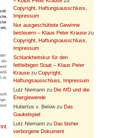
– Klaus Peter Krause
zu
Copyright, Haftungsausschluss,
oll,
Impressum
lche
sche
Nur ausgeschüttete Gewinne
wir,
besteuern – Klaus Peter Krause
zu
Copyright, Haftungsausschluss,
Impressum
ter‘
Schlankheitskur für den
 als
fettleibigen Staat – Klaus Peter
weil
Krause
zu
Copyright,
weiß
ß er
Haftungsausschluss, Impressum
Lutz Niemann
zu
Die AfD und die
icht
Energiewende
nge.
raus
Hubertus v. Below
zu
Das
Gaukelspiel
Lutz Niemann
zu
Das bisher
int
verborgene Dokument