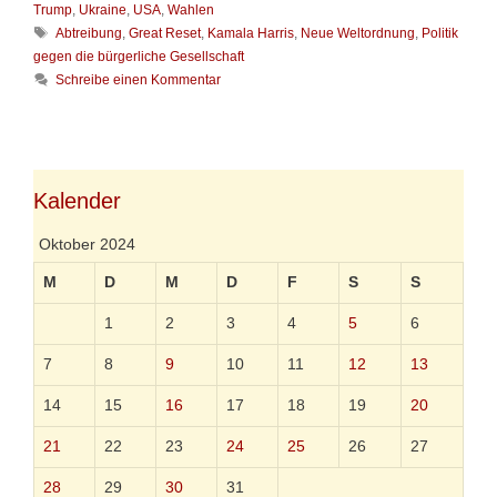
a
.
Trump
,
Ukraine
,
USA
,
Wahlen
t
N
S
Abtreibung
,
Great Reset
,
Kamala Harris
,
Neue Weltordnung
,
Politik
e
o
c
gegen die bürgerliche Gesellschaft
g
v
h
Schreibe einen Kommentar
o
e
l
r
m
a
i
b
g
e
e
w
n
r
ö
i
r
Kalender
n
t
d
e
Oktober 2024
e
r
n
M
D
M
D
F
S
S
U
S
1
2
3
4
5
6
A
7
8
9
10
11
12
13
14
15
16
17
18
19
20
21
22
23
24
25
26
27
28
29
30
31