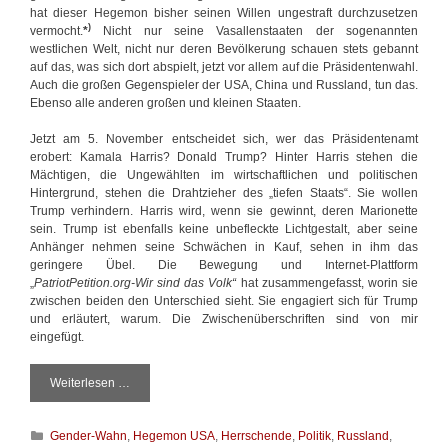
hat dieser Hegemon bisher seinen Willen ungestraft durchzusetzen
)
vermocht.
*
Nicht nur seine Vasallenstaaten der sogenannten
westlichen Welt, nicht nur deren Bevölkerung schauen stets gebannt
auf das, was sich dort abspielt, jetzt vor allem auf die Präsidentenwahl.
Auch die großen Gegenspieler der USA, China und Russland, tun das.
Ebenso alle anderen großen und kleinen Staaten.
Jetzt am 5. November entscheidet sich, wer das Präsidentenamt
erobert: Kamala Harris? Donald Trump? Hinter Harris stehen die
Mächtigen, die Ungewählten im wirtschaftlichen und politischen
Hintergrund, stehen die Drahtzieher des „tiefen Staats“. Sie wollen
Trump verhindern. Harris wird, wenn sie gewinnt, deren Marionette
sein. Trump ist ebenfalls keine unbefleckte Lichtgestalt, aber seine
Anhänger nehmen seine Schwächen in Kauf, sehen in ihm das
geringere Übel. Die Bewegung und Internet-Plattform
„
PatriotPetition.org-Wir sind das Volk“
hat zusammengefasst, worin sie
zwischen beiden den Unterschied sieht. Sie engagiert sich für Trump
und erläutert, warum. Die Zwischenüberschriften sind von mir
eingefügt.
Weiterlesen …
D
e
r
K
Gender-Wahn
,
Hegemon USA
,
Herrschende
,
Politik
,
Russland
,
5