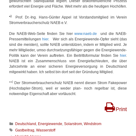
gewünschten Stahlqualität legiert. Dieser diskontinuierliche Prozess
erfordert viel Energie und Fläche. Weit mehr als die heutigen Hochöfen.
)
*
Prof. Dr.-Ing. Hans-Günter Appel ist Vorstandsmitglied im Verein
Stromverbraucherschutz NAEB e.V.
Die NAEB-Web-Seite finden Sie hier
www.naeb.de
und die NAEB-
Pressemitteilungen
hier
. Wer sich als Energiewende-Opfer sieht (das
sind die meisten), sollte NAEB unterstützen, indem er Mitglied wird. Je
mehr Mitglieder, umso durchsetzungsfähiger gegen die Energiewende-
Politik kann der Verein auftreten. Ein Beitrittsformular finden Sie
hier
.
NAEB ist ein Zusammenschluss von Energiefachleuten, die über
Jahrzehnte an einer sicheren Energieversorgung in Deutschland
mitgewirkt haben. Ich selbst bin dort seit der Gründung Mitglied.
)
**
Der Stromverbraucherschutz NAEB nennt diesen Strom Fakepower
(Hochstapler-Strom), weil er weder plan- noch regelbar ist, diese
notwendige Eigenschaft aber vortäuscht.
Print
K
Deutschland
,
Energiewende
,
Solarstrom
,
Windstrom
a
S
Gastbeitrag
,
Wasserstoff
t
c