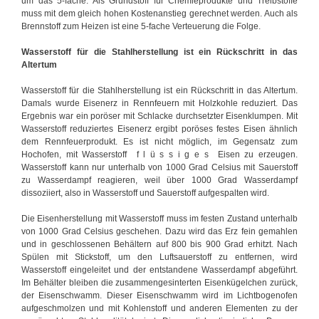
um das 5-fache. Als Grundstoff für Chemieprodukte und Treibstoffe
muss mit dem gleich hohen Kostenanstieg gerechnet werden. Auch als
Brennstoff zum Heizen ist eine 5-fache Verteuerung die Folge.
Wasserstoff für die Stahlherstellung ist ein Rückschritt in das
Altertum
Wasserstoff für die Stahlherstellung ist ein Rückschritt in das Altertum.
Damals wurde Eisenerz in Rennfeuern mit Holzkohle reduziert. Das
Ergebnis war ein poröser mit Schlacke durchsetzter Eisenklumpen. Mit
Wasserstoff reduziertes Eisenerz ergibt poröses festes Eisen ähnlich
dem Rennfeuerprodukt. Es ist nicht möglich, im Gegensatz zum
Hochofen, mit Wasserstoff f l ü s s i g e s Eisen zu erzeugen.
Wasserstoff kann nur unterhalb von 1000 Grad Celsius mit Sauerstoff
zu Wasserdampf reagieren, weil über 1000 Grad Wasserdampf
dissoziiert, also in Wasserstoff und Sauerstoff aufgespalten wird.
Die Eisenherstellung mit Wasserstoff muss im festen Zustand unterhalb
von 1000 Grad Celsius geschehen. Dazu wird das Erz fein gemahlen
und in geschlossenen Behältern auf 800 bis 900 Grad erhitzt. Nach
Spülen mit Stickstoff, um den Luftsauerstoff zu entfernen, wird
Wasserstoff eingeleitet und der entstandene Wasserdampf abgeführt.
Im Behälter bleiben die zusammengesinterten Eisenkügelchen zurück,
der Eisenschwamm. Dieser Eisenschwamm wird im Lichtbogenofen
aufgeschmolzen und mit Kohlenstoff und anderen Elementen zu der