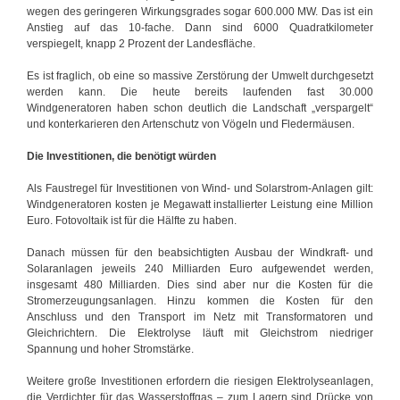
wegen des geringeren Wirkungsgrades sogar 600.000 MW. Das ist ein
Anstieg auf das 10-fache. Dann sind 6000 Quadratkilometer
verspiegelt, knapp 2 Prozent der Landesfläche.
Es ist fraglich, ob eine so massive Zerstörung der Umwelt durchgesetzt
werden kann. Die heute bereits laufenden fast 30.000
Windgeneratoren haben schon deutlich die Landschaft „verspargelt“
und konterkarieren den Artenschutz von Vögeln und Fledermäusen.
Die Investitionen, die benötigt würden
Als Faustregel für Investitionen von Wind- und Solarstrom-Anlagen gilt:
Windgeneratoren kosten je Megawatt installierter Leistung eine Million
Euro. Fotovoltaik ist für die Hälfte zu haben.
Danach müssen für den beabsichtigten Ausbau der Windkraft- und
Solaranlagen jeweils 240 Milliarden Euro aufgewendet werden,
insgesamt 480 Milliarden. Dies sind aber nur die Kosten für die
Stromerzeugungsanlagen. Hinzu kommen die Kosten für den
Anschluss und den Transport im Netz mit Transformatoren und
Gleichrichtern. Die Elektrolyse läuft mit Gleichstrom niedriger
Spannung und hoher Stromstärke.
Weitere große Investitionen erfordern die riesigen Elektrolyseanlagen,
die Verdichter für das Wasserstoffgas – zum Lagern sind Drücke von