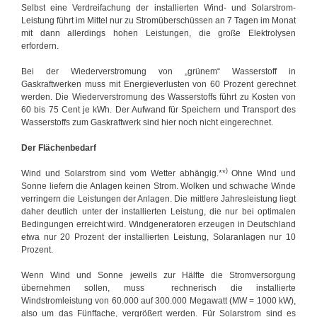
Selbst eine Verdreifachung der installierten Wind- und Solarstrom-
Leistung führt im Mittel nur zu Stromüberschüssen an 7 Tagen im Monat
mit dann allerdings hohen Leistungen, die große Elektrolysen
erfordern.
Bei der Wiederverstromung von „grünem“ Wasserstoff in
Gaskraftwerken muss mit Energieverlusten von 60 Prozent gerechnet
werden. Die Wiederverstromung des Wasserstoffs führt zu Kosten von
60 bis 75 Cent je kWh. Der Aufwand für Speichern und Transport des
Wasserstoffs zum Gaskraftwerk sind hier noch nicht eingerechnet.
Der Flächenbedarf
)
Wind und Solarstrom sind vom Wetter abhängig.**
Ohne Wind und
Sonne liefern die Anlagen keinen Strom. Wolken und schwache Winde
verringern die Leistungen der Anlagen. Die mittlere Jahresleistung liegt
daher deutlich unter der installierten Leistung, die nur bei optimalen
Bedingungen erreicht wird. Windgeneratoren erzeugen in Deutschland
etwa nur 20 Prozent der installierten Leistung, Solaranlagen nur 10
Prozent.
Wenn Wind und Sonne jeweils zur Hälfte die Stromversorgung
übernehmen sollen, muss rechnerisch die installierte
Windstromleistung von 60.000 auf 300.000 Megawatt (MW = 1000 kW),
also um das Fünffache, vergrößert werden. Für Solarstrom sind es