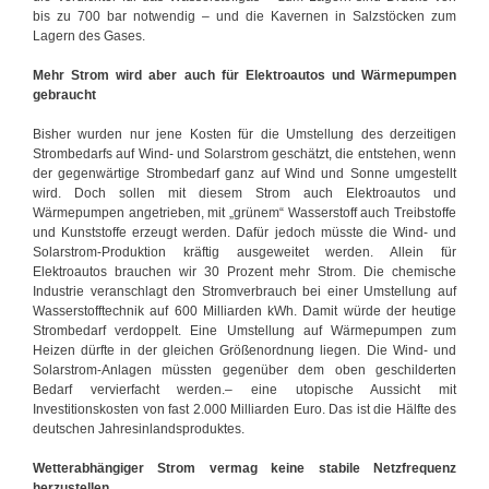
bis zu 700 bar notwendig – und die Kavernen in Salzstöcken zum
Lagern des Gases.
Mehr Strom wird aber auch für Elektroautos und Wärmepumpen
gebraucht
Bisher wurden nur jene Kosten für die Umstellung des derzeitigen
Strombedarfs auf Wind- und Solarstrom geschätzt, die entstehen, wenn
der gegenwärtige Strombedarf ganz auf Wind und Sonne umgestellt
wird. Doch sollen mit diesem Strom auch Elektroautos und
Wärmepumpen angetrieben, mit „grünem“ Wasserstoff auch Treibstoffe
und Kunststoffe erzeugt werden. Dafür jedoch müsste die Wind- und
Solarstrom-Produktion kräftig ausgeweitet werden. Allein für
Elektroautos brauchen wir 30 Prozent mehr Strom. Die chemische
Industrie veranschlagt den Stromverbrauch bei einer Umstellung auf
Wasserstofftechnik auf 600 Milliarden kWh. Damit würde der heutige
Strombedarf verdoppelt. Eine Umstellung auf Wärmepumpen zum
Heizen dürfte in der gleichen Größenordnung liegen. Die Wind- und
Solarstrom-Anlagen müssten gegenüber dem oben geschilderten
Bedarf vervierfacht werden.– eine utopische Aussicht mit
Investitionskosten von fast 2.000 Milliarden Euro. Das ist die Hälfte des
deutschen Jahresinlandsproduktes.
Wetterabhängiger Strom vermag keine stabile Netzfrequenz
herzustellen