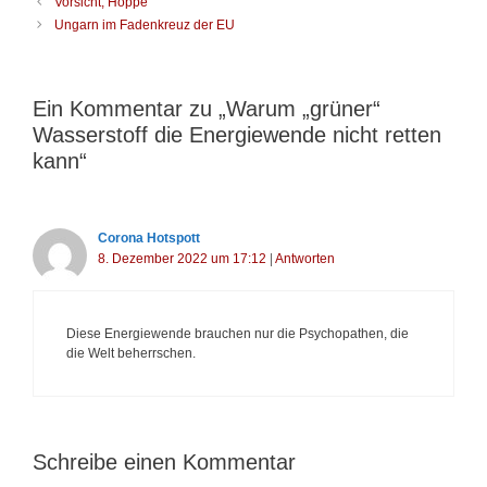
B
Vorsicht, Hoppe
e
h
e
Ungarn im Fadenkreuz der EU
g
l
i
o
a
t
r
g
r
i
w
a
Ein Kommentar zu „Warum „grüner“
e
ö
g
Wasserstoff die Energiewende nicht retten
n
r
s
t
kann“
-
e
N
r
a
v
i
Corona Hotspott
g
8. Dezember 2022 um 17:12
|
Antworten
a
t
i
o
Diese Energiewende brauchen nur die Psychopathen, die
n
die Welt beherrschen.
Schreibe einen Kommentar