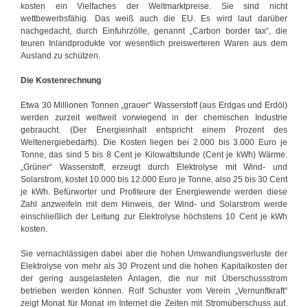
kosten ein Vielfaches der Weltmarktpreise. Sie sind nicht
wettbewerbsfähig. Das weiß auch die EU. Es wird laut darüber
nachgedacht, durch Einfuhrzölle, genannt „Carbon border tax“, die
teuren Inlandprodukte vor wesentlich preiswerteren Waren aus dem
Ausland zu schützen.
Die Kostenrechnung
Etwa 30 Millionen Tonnen „grauer“ Wasserstoff (aus Erdgas und Erdöl)
werden zurzeit weltweit vorwiegend in der chemischen Industrie
gebraucht. (Der Energieinhalt entspricht einem Prozent des
Weltenergiebedarfs). Die Kosten liegen bei 2.000 bis 3.000 Euro je
Tonne, das sind 5 bis 8 Cent je Kilowattstunde (Cent je kWh) Wärme.
„Grüner“ Wasserstoff, erzeugt durch Elektrolyse mit Wind- und
Solarstrom, kostet 10.000 bis 12.000 Euro je Tonne, also 25 bis 30 Cent
je kWh. Befürworter und Profiteure der Energiewende werden diese
Zahl anzweifeln mit dem Hinweis, der Wind- und Solarstrom werde
einschließlich der Leitung zur Elektrolyse höchstens 10 Cent je kWh
kosten.
Sie vernachlässigen dabei aber die hohen Umwandlungsverluste der
Elektrolyse von mehr als 30 Prozent und die hohen Kapitalkosten der
der gering ausgelasteten Anlagen, die nur mit Überschussstrom
betrieben werden können. Rolf Schuster vom Verein „Vernunftkraft“
zeigt Monat für Monat im Internet die Zeiten mit Stromüberschuss auf.