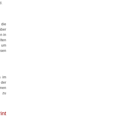
d.
 die
ber
n in
lten
r um
ssen
s im
 der
onen
e zu
int