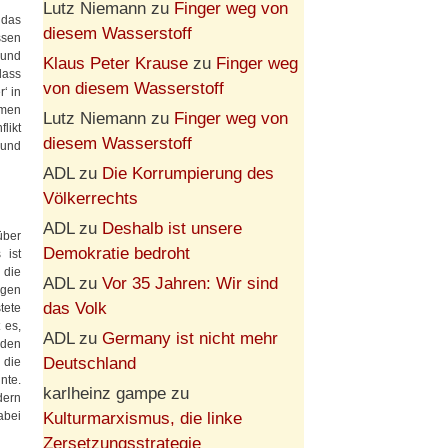
Lutz Niemann
zu
Finger weg von
 das
diesem Wasserstoff
ssen
 und
Klaus Peter Krause
zu
Finger weg
dass
von diesem Wasserstoff
‘ in
mmen
Lutz Niemann
zu
Finger weg von
flikt
diesem Wasserstoff
 und
ADL
zu
Die Korrumpierung des
Völkerrechts
ADL
zu
Deshalb ist unsere
über
Demokratie bedroht
 ist
 die
ADL
zu
Vor 35 Jahren: Wir sind
igen
das Volk
tete
 es,
ADL
zu
Germany ist nicht mehr
mden
Deutschland
 die
nte.
karlheinz gampe
zu
dern
Kulturmarxismus, die linke
abei
Zersetzungsstrategie