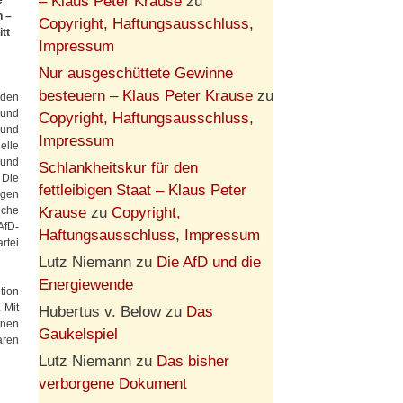
– Klaus Peter Krause
zu
e
n –
Copyright, Haftungsausschluss,
tt
Impressum
Nur ausgeschüttete Gewinne
besteuern – Klaus Peter Krause
zu
iden
 und
Copyright, Haftungsausschluss,
 und
Impressum
elle
 und
Schlankheitskur für den
 Die
fettleibigen Staat – Klaus Peter
igen
Krause
zu
Copyright,
iche
AfD-
Haftungsausschluss, Impressum
rtei
Lutz Niemann
zu
Die AfD und die
Energiewende
tion
 Mit
Hubertus v. Below
zu
Das
inen
Gaukelspiel
aren
Lutz Niemann
zu
Das bisher
verborgene Dokument