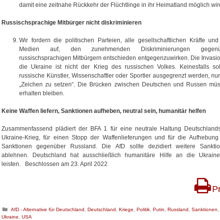
damit eine zeitnahe Rückkehr der Flüchtlinge in ihr Heimatland möglich wir
Russischsprachige Mitbürger nicht diskriminieren
Wir fordern die politischen Parteien, alle gesellschaftlichen Kräfte und
Medien auf, den zunehmenden Diskriminierungen gegenü
russischsprachigen Mitbürgern entschieden entgegenzuwirken. Die Invasio
die Ukraine ist nicht der Krieg des russischen Volkes. Keinesfalls sol
russische Künstler, Wissenschaftler oder Sportler ausgegrenzt werden, nu
„Zeichen zu setzen“. Die Brücken zwischen Deutschen und Russen mü
erhalten bleiben.
Keine Waffen liefern, Sanktionen aufheben, neutral sein, humanitär helfen
Zusammenfassend plädiert der BFA 1 für eine neutrale Haltung Deutschland
Ukraine-Krieg, für einen Stopp der Waffenlieferungen und für die Aufhebung
Sanktionen gegenüber Russland. Die AfD sollte dezidiert weitere Sankti
ablehnen. Deutschland hat ausschließlich humanitäre Hilfe an die Ukrain
leisten. Beschlossen am 23. April 2022
Pr
K
AfD - Alternative für Deutschland
,
Deutschland
,
Kriege
,
Politik
,
Putin
,
Russland
,
Sanktionen
,
Ukraine
a
,
USA