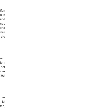
ffen
n in
ind
eres
 und
 den
 die
nen.
rdem
 der
ine-
löst
rger
 ist
fen,