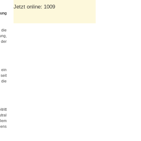
Jetzt online: 1009
ung
 die
ung,
 der
 ein
 seit
 die
ritt
tral
 Dem
iens