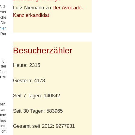
AfD-
Lutz Niemann
zu
Der Avocado-
eser
Kanzlerkandidat
iche
 Die
hier
,
 Der
Besucherzähler
tigt.
Heute: 2315
 der
alls
t zu
Gestern: 4173
Seit 7 Tagen: 140842
den.
d am
Seit 30 Tagen: 583965
tern
tige
Gesamt seit 2012: 9277931
esem
icht