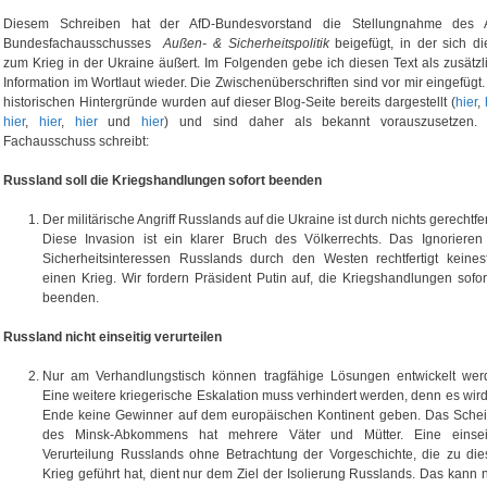
Diesem Schreiben hat der AfD-Bundesvorstand die Stellungnahme des 
Bundesfachausschusses ­
Außen- & Sicherheitspolitik
beigefügt, in der sich di
zum Krieg in der Ukraine äußert. Im Folgenden gebe ich diesen Text als zusätzl
Information im Wortlaut wieder. Die Zwischenüberschriften sind vor mir eingefügt.
historischen Hintergründe wurden auf dieser Blog-Seite bereits dargestellt (
hier
,
hier
,
hier
,
hier
und
hier
) und sind daher als bekannt vorauszusetzen.
Fachausschuss schreibt:
Russland soll die Kriegshandlungen sofort beenden
Der militärische Angriff Russlands auf die Ukraine ist durch nichts gerechtfer
Diese Invasion ist ein klarer Bruch des Völkerrechts. Das Ignorieren
Sicherheitsinteressen Russlands durch den Westen rechtfertigt keinesf
einen Krieg. Wir fordern Präsident Putin auf, die Kriegshandlungen sofor
beenden.
Russland nicht einseitig verurteilen
Nur am Verhandlungstisch können tragfähige Lösungen entwickelt wer
Eine weitere kriegerische Eskalation muss verhindert werden, denn es wir
Ende keine Gewinner auf dem europäischen Kontinent geben. Das Schei
des Minsk-Abkommens hat mehrere Väter und Mütter. Eine einsei
Verurteilung Russlands ohne Betrachtung der Vorgeschichte, die zu di
Krieg geführt hat, dient nur dem Ziel der Isolierung Russlands. Das kann n