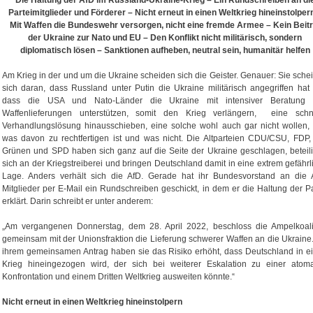
Die Haltung der AfD im Russland-Ukraine-Krieg – Ein Rundschreiben an di
Parteimitglieder und Förderer –
Nicht erneut in einen Weltkrieg hineinstolper
Mit Waffen die Bundeswehr versorgen, nicht eine fremde Armee – Kein Beitri
der Ukraine zur Nato und EU – Den Konflikt nicht militärisch, sondern
diplomatisch lösen – Sanktionen aufheben, neutral sein, humanitär helfen
Am Krieg in der und um die Ukraine scheiden sich die Geister. Genauer: Sie sche
sich daran, dass Russland unter Putin die Ukraine militärisch angegriffen hat
dass die USA und Nato-Länder die Ukraine mit intensiver Beratung
Waffenlieferungen unterstützen, somit den Krieg verlängern, eine schn
Verhandlungslösung hinausschieben, eine solche wohl auch gar nicht wollen,
was davon zu rechtfertigen ist und was nicht. Die Altparteien CDU/CSU, FDP,
Grünen und SPD haben sich ganz auf die Seite der Ukraine geschlagen, beteil
sich an der Kriegstreiberei und bringen Deutschland damit in eine extrem gefährl
Lage. Anders verhält sich die AfD. Gerade hat ihr Bundesvorstand an die 
Mitglieder per E-Mail ein Rundschreiben geschickt, in dem er die Haltung der Pa
erklärt. Darin schreibt er unter anderem:
„Am vergangenen Donnerstag, dem 28. April 2022, beschloss die Ampelkoali
gemeinsam mit der Unionsfraktion die Lieferung schwerer Waffen an die Ukraine.
ihrem gemeinsamen Antrag haben sie das Risiko erhöht, dass Deutschland in e
Krieg hineingezogen wird, der sich bei weiterer Eskalation zu einer atom
Konfrontation und einem Dritten Weltkrieg ausweiten könnte.“
Nicht erneut in einen Weltkrieg hineinstolpern