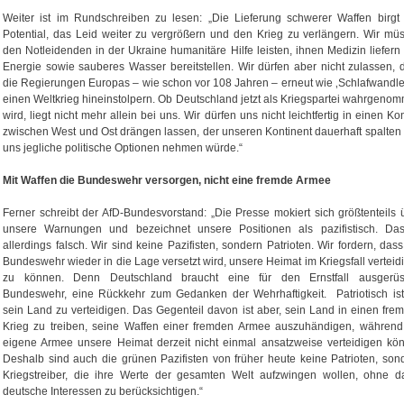
Weiter ist im Rundschreiben zu lesen: „Die Lieferung schwerer Waffen birgt
Potential, das Leid weiter zu vergrößern und den Krieg zu verlängern. Wir mü
den Notleidenden in der Ukraine humanitäre Hilfe leisten, ihnen Medizin liefern
Energie sowie sauberes Wasser bereitstellen. Wir dürfen aber nicht zulassen, 
die Regierungen Europas – wie schon vor 108 Jahren – erneut wie ‚Schlafwandler
einen Weltkrieg hineinstolpern. Ob Deutschland jetzt als Kriegspartei wahrgeno
wird, liegt nicht mehr allein bei uns. Wir dürfen uns nicht leichtfertig in einen Kon
zwischen West und Ost drängen lassen, der unseren Kontinent dauerhaft spalten
uns jegliche politische Optionen nehmen würde.“
Mit Waffen die Bundeswehr versorgen, nicht eine fremde Armee
Ferner schreibt der AfD-Bundesvorstand: „Die Presse mokiert sich größtenteils 
unsere Warnungen und bezeichnet unsere Positionen als pazifistisch. Das
allerdings falsch. Wir sind keine Pazifisten, sondern Patrioten. Wir fordern, dass
Bundeswehr wieder in die Lage versetzt wird, unsere Heimat im Kriegsfall verteid
zu können. Denn Deutschland braucht eine für den Ernstfall ausgerüs
Bundeswehr, eine Rückkehr zum Gedanken der Wehrhaftigkeit. Patriotisch ist
sein Land zu verteidigen. Das Gegenteil davon ist aber, sein Land in einen fre
Krieg zu treiben, seine Waffen einer fremden Armee auszuhändigen, während
eigene Armee unsere Heimat derzeit nicht einmal ansatzweise verteidigen kön
Deshalb sind auch die grünen Pazifisten von früher heute keine Patrioten, son
Kriegstreiber, die ihre Werte der gesamten Welt aufzwingen wollen, ohne d
deutsche Interessen zu berücksichtigen.“