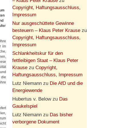
– Klaus Peter Krause
zu
Copyright, Haftungsausschluss,
rum
Impressum
ten
und
Nur ausgeschüttete Gewinne
ufer
besteuern – Klaus Peter Krause
zu
Copyright, Haftungsausschluss,
Ihre
Impressum
r im
che,
Schlankheitskur für den
hen,
fettleibigen Staat – Klaus Peter
iese
Krause
zu
Copyright,
ität
 und
Haftungsausschluss, Impressum
 die
ihre
Lutz Niemann
zu
Die AfD und die
Energiewende
Hubertus v. Below
zu
Das
Gaukelspiel
fert
len,
Lutz Niemann
zu
Das bisher
arum
verborgene Dokument
icht