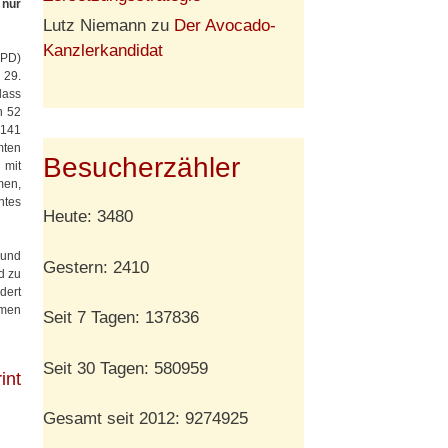
 nur
Lutz Niemann
zu
Der Avocado-
Kanzlerkandidat
SPD)
 29.
dass
n 52
 141
mten
Besucherzähler
 mit
men,
ntes
Heute: 3480
 und
Gestern: 2410
d zu
dert
amen
Seit 7 Tagen: 137836
Seit 30 Tagen: 580959
int
Gesamt seit 2012: 9274925