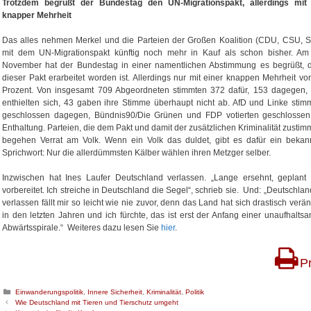
Trotzdem begrüßt der Bundestag den UN-Migrationspakt, allerdings mit
knapper Mehrheit
Das alles nehmen Merkel und die Parteien der Großen Koalition (CDU, CSU, 
mit dem UN-Migrationspakt künftig noch mehr in Kauf als schon bisher. Am
November hat der Bundestag in einer namentlichen Abstimmung es begrüßt, 
dieser Pakt erarbeitet worden ist. Allerdings nur mit einer knappen Mehrheit vo
Prozent. Von insgesamt 709 Abgeordneten stimmten 372 dafür, 153 dagegen,
enthielten sich, 43 gaben ihre Stimme überhaupt nicht ab. AfD und Linke stim
geschlossen dagegen, Bündnis90/Die Grünen und FDP votierten geschlossen
Enthaltung. Parteien, die dem Pakt und damit der zusätzlichen Kriminalität zustim
begehen Verrat am Volk. Wenn ein Volk das duldet, gibt es dafür ein bekan
Sprichwort: Nur die allerdümmsten Kälber wählen ihren Metzger selber.
Inzwischen hat Ines Laufer Deutschland verlassen. „Lange ersehnt, geplant
vorbereitet. Ich streiche in Deutschland die Segel“, schrieb sie. Und: „Deutschlan
verlassen fällt mir so leicht wie nie zuvor, denn das Land hat sich drastisch verän
in den letzten Jahren und ich fürchte, das ist erst der Anfang einer unaufhalts
Abwärtsspirale.“ Weiteres dazu lesen Sie
hier
.
Pr
K
Einwanderungspolitik
,
Innere Sicherheit
,
Kriminalität
,
Politik
B
a
Wie Deutschland mit Tieren und Tierschutz umgeht