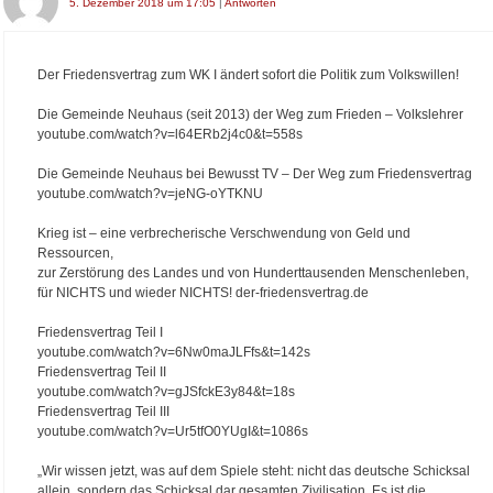
5. Dezember 2018 um 17:05
|
Antworten
Der Friedensvertrag zum WK I ändert sofort die Politik zum Volkswillen!
Die Gemeinde Neuhaus (seit 2013) der Weg zum Frieden – Volkslehrer
youtube.com/watch?v=l64ERb2j4c0&t=558s
Die Gemeinde Neuhaus bei Bewusst TV – Der Weg zum Friedensvertrag
youtube.com/watch?v=jeNG-oYTKNU
Krieg ist – eine verbrecherische Verschwendung von Geld und
Ressourcen,
zur Zerstörung des Landes und von Hunderttausenden Menschenleben,
für NICHTS und wieder NICHTS! der-friedensvertrag.de
Friedensvertrag Teil I
youtube.com/watch?v=6Nw0maJLFfs&t=142s
Friedensvertrag Teil II
youtube.com/watch?v=gJSfckE3y84&t=18s
Friedensvertrag Teil III
youtube.com/watch?v=Ur5tfO0YUgI&t=1086s
„Wir wissen jetzt, was auf dem Spiele steht: nicht das deutsche Schicksal
allein, sondern das Schicksal dar gesamten Zivilisation. Es ist die