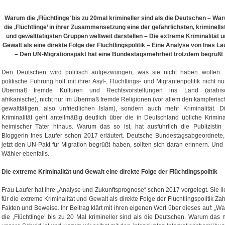
Warum die ‚Flüchtlinge’ bis zu 20mal krimineller sind als die Deutschen – Wa
die ‚Flüchtlinge’ in ihrer Zusammensetzung eine der ge­fährlichsten, kriminells
und gewalttätigsten Gruppen weltweit darstellen –
Die extreme Kriminalität 
Gewalt als eine direkte Folge der Flüchtlingspolitik – Eine Analyse von Ines La
– Den UN-Migrationspakt hat eine Bundestagsmehrheit trotzdem begrüßt
Den Deutschen wird politisch aufgezwungen, was sie nicht haben wollen: 
politische Führung holt mit ihrer Asyl-, Flüchtlings- und Migrantenpolitik nicht nu
Übermaß fremde Kulturen und Rechtsvorstellungen ins Land (arabis
afrikanische), nicht nur im Übermaß fremde Religionen (vor allem den kämpferisc
gewalttätigen, also unfriedlichen Islam), sondern auch mehr Kriminalität. D
Kriminalität geht anteilmäßig deutlich über die in Deutschland übliche Kriminal
heimischer Täter hinaus. Warum das so ist, hat ausführlich die Publizistin
Bloggerin Ines Laufer schon 2017 erläutert. Deutsche Bundestagsabgeordnete,
jetzt den UN-Pakt für Migration begrüßt haben, sollten sich daran erinnern. Und 
Wähler ebenfalls.
Die extreme Kriminalität und Gewalt eine direkte Folge der Flüchtlingspolitik
Frau Laufer hat ihre „Analyse und Zukunftsprognose“ schon 2017 vorgelegt. Sie lie
für die extreme Kriminalität und Gewalt als direkte Folge der Flüchtlingspolitik Zah
Fakten und Beweise. Ihr Beitrag klärt mit ihren eigenen Wort über dieses auf: „W
die ‚Flüchtlinge’ bis zu 20 Mal krimineller sind als die Deutschen. Warum das n