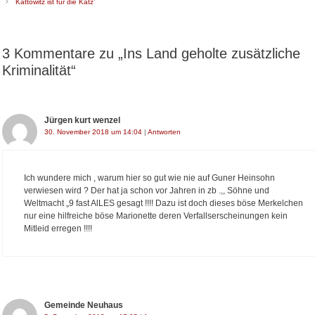
e
t
Kattowitz ist für die Katz’
i
e
t
g
r
o
a
r
3 Kommentare zu „Ins Land geholte zusätzliche
g
i
s
e
Kriminalität“
-
n
N
a
v
i
Jürgen kurt wenzel
g
30. November 2018 um 14:04
|
Antworten
a
t
i
o
Ich wundere mich , warum hier so gut wie nie auf Guner Heinsohn
n
verwiesen wird ? Der hat ja schon vor Jahren in zb .,, Söhne und
Weltmacht „9 fast AlLES gesagt !!!! Dazu ist doch dieses böse Merkelchen
nur eine hilfreiche böse Marionette deren Verfallserscheinungen kein
Mitleid erregen !!!!
Gemeinde Neuhaus