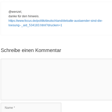
@wenzel,
danke für den hinweis.
https://www.focus.de/politik/deutschland/debatte-auslaender-sind-die-
loesung–_aid_534183.html?drucken=1
Schreibe einen Kommentar
K
o
m
m
e
n
t
a
r
N
a