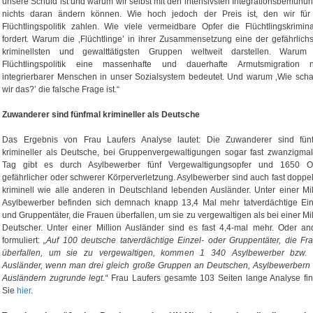
unsere Schuld ist und warum wir selbst mit den intensivsten Integrationsbemühu
nichts daran ändern können. Wie hoch jedoch der Preis ist, den wir für
Flüchtlingspolitik zahlen. Wie viele vermeidbare Opfer die Flüchtlingskriminal
fordert. Warum die ‚Flüchtlinge’ in ihrer Zusammensetzung eine der ge­fährlichs
kriminellsten und gewalttätigsten Gruppen weltweit darstellen. Warum
Flüchtlingspolitik eine massenhafte und dauerhafte Armutsmigration n
integrierbarer Menschen in unser Sozial­system bedeutet. Und warum ‚Wie scha
wir das?’ die falsche Frage ist.“
Zuwanderer sind fünfmal krimineller als Deutsche
Das Ergebnis von Frau Laufers Analyse lautet: Die Zuwanderer sind fün
krimineller als Deutsche, bei Gruppenvergewaltigungen sogar fast zwanzigmal
Tag gibt es durch Asylbewerber fünf Vergewaltigungsop­fer und 1650 O
gefährlicher oder schwerer Körperverletzung. Asylbewerber sind auch fast doppel
kriminell wie alle anderen in Deutschland leben­den Ausländer. Unter einer Mil
Asylbewerber befinden sich demnach knapp 13,4 Mal mehr tatverdächtige Ein
und Gruppentäter, die Frauen überfallen, um sie zu vergewaltigen als bei einer Mil
Deutscher. Unter einer Million Ausländer sind es fast 4,4-mal mehr. Oder an
formuliert:
„Auf 100 deutsche tatver­dächtige Einzel- oder Gruppentäter, die Fr
überfallen, um sie zu vergewaltigen, kommen 1 340 Asylbewerber bzw.
Ausländer, wenn man drei gleich große Gruppen an Deutschen, Asylbewerbern
Ausländern zugrunde legt.“
Frau Laufers gesamte 103 Seiten lange Analyse fi
Sie
hier
.