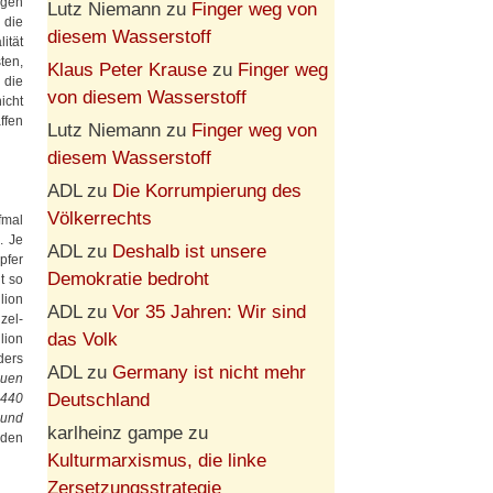
ngen
Lutz Niemann
zu
Finger weg von
 die
diesem Wasserstoff
ität
ten,
Klaus Peter Krause
zu
Finger weg
 die
von diesem Wasserstoff
icht
ffen
Lutz Niemann
zu
Finger weg von
diesem Wasserstoff
ADL
zu
Die Korrumpierung des
Völkerrechts
fmal
. Je
ADL
zu
Deshalb ist unsere
pfer
Demokratie bedroht
t so
lion
ADL
zu
Vor 35 Jahren: Wir sind
zel-
das Volk
lion
ders
ADL
zu
Germany ist nicht mehr
auen
Deutschland
 440
 und
karlheinz gampe
zu
nden
Kulturmarxismus, die linke
Zersetzungsstrategie