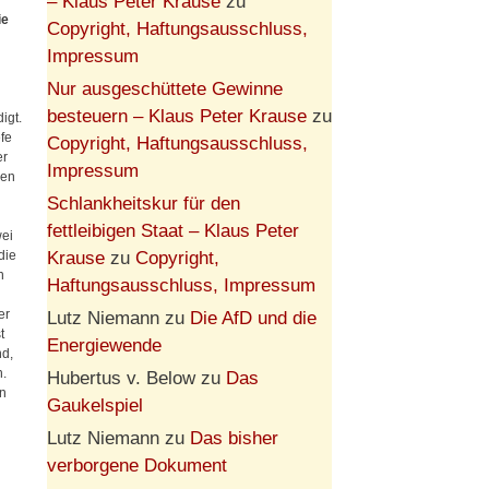
– Klaus Peter Krause
zu
ie
Copyright, Haftungsausschluss,
Impressum
Nur ausgeschüttete Gewinne
besteuern – Klaus Peter Krause
zu
igt.
fe
Copyright, Haftungsausschluss,
er
Impressum
ien
Schlankheitskur für den
fettleibigen Staat – Klaus Peter
wei
Krause
zu
Copyright,
die
n
Haftungsausschluss, Impressum
er
Lutz Niemann
zu
Die AfD und die
t
Energiewende
nd,
h.
Hubertus v. Below
zu
Das
en
Gaukelspiel
Lutz Niemann
zu
Das bisher
verborgene Dokument