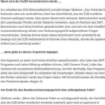
Wenn sich der EuGH herumdrücken würde ….
Im Leitartikel des FAZ-Wirtschaftsteils3) schreibt Holger Steltzner: „Das Schönste f
Karlsruhe wäre ein verbindliches Urteil des Gerichtshofs, das der EZB rechtliche
Grenzen aufzeigen würde. Aber davon träumt wohl niemand. Wahrscheinlich wer
die Luxemburger Richter auf die Tatsache verweisen, dass im Rahmen des OMT-
Beschlusses noch keine Anleihen gekauft worden sind, und sich um eine inhaltlic
Auseinandersetzung mit den vom Verfassungsgericht aufgeworfenen Fragen
herumdrücken. Solange formal weder etwas beschlossen noch verwirklicht sei,
bewege sich die EZB selbstredend im Rahmen ihres Mandats, könnte die lapidar
Antwort aus Luxemburg lauten.“
… dann gäbe es dieses Argument dagegen
Das Argument, es seien noch keine Anleihen gekauft worden, also habe das OMT-
Programm noch keine Wirkung entfalten können, hält Clemens Fuest, Leiter des
Zentrums für europäische Wirtschaftsforschung, nicht für stichhaltig. Das Program
wirke wie eine Bürgschaft. Es verändere die Erwartungen. Würden diese nun dur
die Richter verändert, werde das Folgen haben: Mit Sicherheit würden die Rendite
den Peripheriestaaten steigen.4)
Am Ende für das Bundesverfassungsgericht eine selbstgebaute Falle?
Steltzner weiter: „Wenn der Schwarze Peter so zurückgespielt würde, der Gerichts
also die EZB keiner rechtlichen Kontrolle unterwirft, dann wird es spannend in