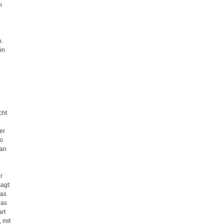
n
n.
in
cht
l
er
io
 an
r
agt:
das
Das
rt
 mit