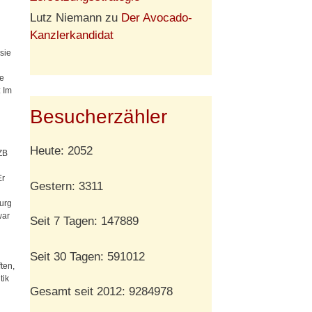
Lutz Niemann
zu
Der Avocado-
Kanzlerkandidat
sie
te
 Im
Besucherzähler
Heute: 2052
ZB
Er
Gestern: 3311
urg
war
Seit 7 Tagen: 147889
Seit 30 Tagen: 591012
ten,
tik
Gesamt seit 2012: 9284978