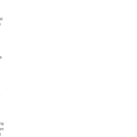
st
r
t
r
ung
den
l