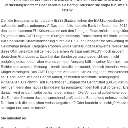
Erst soll nun der EuGH entscheiden – Drücken sich die deutschen
Verfassungsrichter? Oder handeln sie richtig? Mussten sie sogar tun, was s
taten?
Darf die Europäische Zentralbank (EZB) Staatsanleihen der EU-Mitgliedsländer
aufkaufen, notfalls unbegrenzt? Das jedenfalls hatte die Bank im September 2012
den super-klammen EU-Krisenstaaten und den fiebrigen Finanzmärkten angekünd
Es geht um das OMT-Programm (Outright Monetary Transactions) der Bank und lie
auf eine direkte Staatsfinanzierung durch die EZB und unbegrenzte Ausweitung d
Geldmenge hinaus. Dagegen erhoben wurde Verfassungsbeschwerde: Weder se
diese OMT vereinbar mit dem europäischen Vertragswerk (AEUV) noch mit dem
deutschen Grundgesetz. Zwar hat das Bundesverfassungsgericht noch nicht
endgültig entschieden, aber was es von dem Vorgang hält, in seiner Mehrheit – z
Richter sind anderer Meinung – bereits deutlich bekundet, nämlich ebendas, was 
Kläger vorbringen. Das OMT-Programm ziele darauf ab zu umgehen, was verbote
sei. Es sei denn, wie das Gericht äußert, es würden bestimmte Bedingungen
eingehalten. Gleichwohl soll zunächst der Europäische Gerichtshof (EuGH) darüb
befinden, denn ihm hat das Bundesverfassungsgericht den Fall jetzt vorgelegt. Ers
danach wird es dann selbst entscheiden müssen. Die Vorlage ist aufsehenerrege
die Zahl der Stimmen dazu entsprechend groß und die Beurteilung unterschiedlic
Drücken sich die deutschen Verfassungsrichter? Oder handeln sie richtig? Musst
sie sogar tun, was sie taten?
Sie mussten es