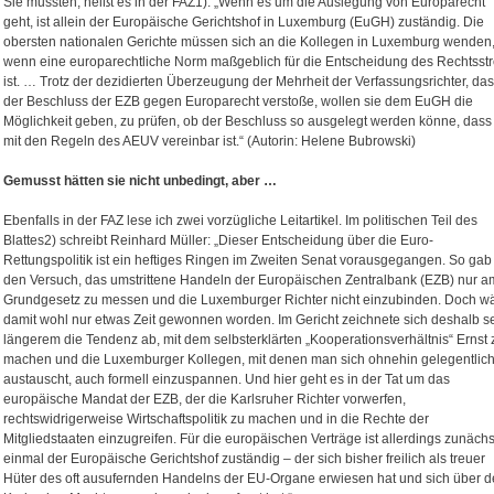
Sie mussten, heißt es in der FAZ1): „Wenn es um die Auslegung von Europarecht
geht, ist allein der Europäische Gerichtshof in Luxemburg (EuGH) zuständig. Die
obersten nationalen Gerichte müssen sich an die Kollegen in Luxemburg wenden
wenn eine europarechtliche Norm maßgeblich für die Entscheidung des Rechtsstr
ist. … Trotz der dezidierten Überzeugung der Mehrheit der Verfassungsrichter, da
der Beschluss der EZB gegen Europarecht verstoße, wollen sie dem EuGH die
Möglichkeit geben, zu prüfen, ob der Beschluss so ausgelegt werden könne, dass
mit den Regeln des AEUV vereinbar ist.“ (Autorin: Helene Bubrowski)
Gemusst hätten sie nicht unbedingt, aber …
Ebenfalls in der FAZ lese ich zwei vorzügliche Leitartikel. Im politischen Teil des
Blattes2) schreibt Reinhard Müller: „Dieser Entscheidung über die Euro-
Rettungspolitik ist ein heftiges Ringen im Zweiten Senat vorausgegangen. So gab
den Versuch, das umstrittene Handeln der Europäischen Zentralbank (EZB) nur a
Grundgesetz zu messen und die Luxemburger Richter nicht einzubinden. Doch w
damit wohl nur etwas Zeit gewonnen worden. Im Gericht zeichnete sich deshalb se
längerem die Tendenz ab, mit dem selbsterklärten „Kooperationsverhältnis“ Ernst 
machen und die Luxemburger Kollegen, mit denen man sich ohnehin gelegentlic
austauscht, auch formell einzuspannen. Und hier geht es in der Tat um das
europäische Mandat der EZB, der die Karlsruher Richter vorwerfen,
rechtswidrigerweise Wirtschaftspolitik zu machen und in die Rechte der
Mitgliedstaaten einzugreifen. Für die europäischen Verträge ist allerdings zunächs
einmal der Europäische Gerichtshof zuständig – der sich bisher freilich als treuer
Hüter des oft ausufernden Handelns der EU-Organe erwiesen hat und sich über 