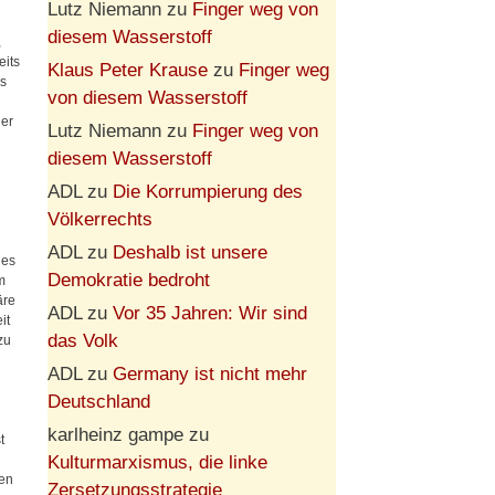
Lutz Niemann
zu
Finger weg von
diesem Wasserstoff
,
eits
Klaus Peter Krause
zu
Finger weg
ss
von diesem Wasserstoff
 er
Lutz Niemann
zu
Finger weg von
diesem Wasserstoff
ADL
zu
Die Korrumpierung des
Völkerrechts
ADL
zu
Deshalb ist unsere
 es
Demokratie bedroht
m
äre
ADL
zu
Vor 35 Jahren: Wir sind
it
das Volk
zu
h
ADL
zu
Germany ist nicht mehr
Deutschland
karlheinz gampe
zu
t
Kulturmarxismus, die linke
den
Zersetzungsstrategie