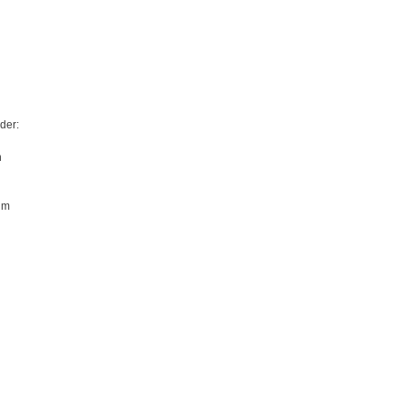
der:
n
um