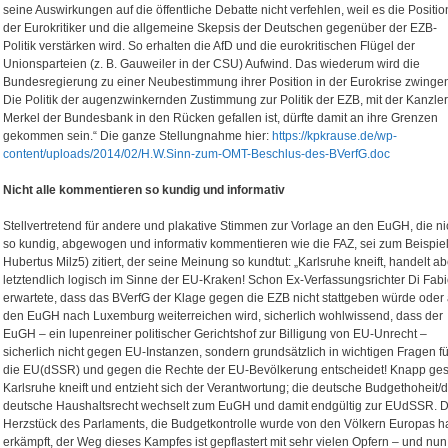
seine Auswirkungen auf die öffentliche Debatte nicht verfehlen, weil es die Positio
der Eurokritiker und die allgemeine Skepsis der Deutschen gegenüber der EZB-
Politik verstärken wird. So erhalten die AfD und die eurokritischen Flügel der
Unionsparteien (z. B. Gauweiler in der CSU) Aufwind. Das wiederum wird die
Bundesregierung zu einer Neubestimmung ihrer Position in der Eurokrise zwinge
Die Politik der augenzwinkernden Zustimmung zur Politik der EZB, mit der Kanzler
Merkel der Bundesbank in den Rücken gefallen ist, dürfte damit an ihre Grenzen
gekommen sein.“ Die ganze Stellungnahme hier:
https://kpkrause.de/wp-
content/uploads/2014/02/H.W.Sinn-zum-OMT-Beschlus-des-BVerfG.doc
Nicht alle kommentieren so kundig und informativ
Stellvertretend für andere und plakative Stimmen zur Vorlage an den EuGH, die ni
so kundig, abgewogen und informativ kommentieren wie die FAZ, sei zum Beispie
Hubertus Milz5) zitiert, der seine Meinung so kundtut: „Karlsruhe kneift, handelt ab
letztendlich logisch im Sinne der EU-Kraken! Schon Ex-Verfassungsrichter Di Fab
erwartete, dass das BVerfG der Klage gegen die EZB nicht stattgeben würde oder
den EuGH nach Luxemburg weiterreichen wird, sicherlich wohlwissend, dass der
EuGH – ein lupenreiner politischer Gerichtshof zur Billigung von EU-Unrecht –
sicherlich nicht gegen EU-Instanzen, sondern grundsätzlich in wichtigen Fragen fü
die EU(dSSR) und gegen die Rechte der EU-Bevölkerung entscheidet! Knapp ges
Karlsruhe kneift und entzieht sich der Verantwortung; die deutsche Budgethoheit/
deutsche Haushaltsrecht wechselt zum EuGH und damit endgültig zur EUdSSR. 
Herzstück des Parlaments, die Budgetkontrolle wurde von den Völkern Europas ha
erkämpft, der Weg dieses Kampfes ist gepflastert mit sehr vielen Opfern – und nun,