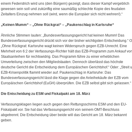
einem Federstrich wird uns (den Bürgern) gezeigt, dass dieser Kampf vergeblich
gewesen sein soll und zukünftig eine saumäßig schlechte Kopie des feudalen
Zeitalters Einzug nehmen soll (wird, wenn die Europäer sich nicht wehren!).“
„Keinen Mumm“ – „Ohne Rückgrat“ – „Paukenschlag in Karlsruhe“
Ähnliche Stimmen lauten: „Bundesverfassungsgericht hat keinen Mumm! Das
Bundesverfassungsgericht drückt sich vor der bisher wichtigsten Entscheidung.“ O
„Ohne Rückgrat: Karlsruhe wagt keinen Widerspruch gegen EZB-Unrecht. Eine
Mehrheit von 6:2 der Verfassungs-Richter hält das EZB-Programm zum Ankauf vo
Staatsanleihen für rechtswidrig. Das Programm führe zu einer erheblichen
Umverteilung zwischen den Mitgliedstaaten. Dennoch überlässt das höchste
deutsche Gericht die Entscheidung dem Europäischen Gerichtshof.“ Oder: „Streit 
EZB-Krisenpolitik flammt wieder auf. Paukenschlag in Karlsruhe: Das
Bundesverfassungsgericht lässt die Klage gegen die Anleihekäufe der EZB vom
Europäischen Gerichtshof (EuGH) überprüfen. Die EZB selbst gibt sich gelassen.“
Die Entscheidung zu ESM und Fiskalpakt am 18. März
Verfassungsklagen liegen auch gegen den Rettungsschirms ESM und den EU-
Fiskalpakt vor. Sie hat das Verfassungsgericht von seinem OMT-Beschluss
abgetrennt. Die Entscheidung über beide will das Gericht am 18. März bekannt
geben.
_______________________________________________________