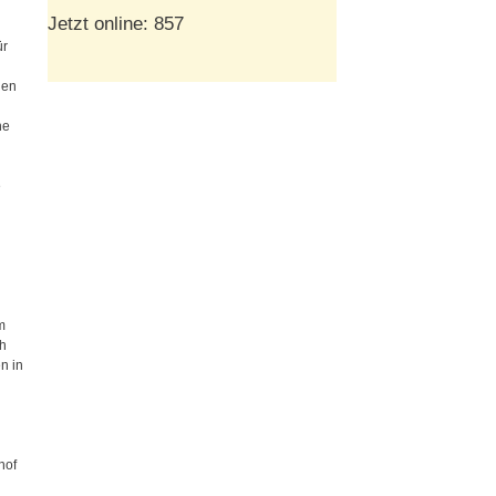
Jetzt online: 857
ür
den
he
e
m
ch
n in
hof