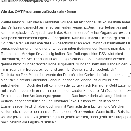
Karlsruher Machtanspruch noch nie gefreut hat.“
Wie das OMT-Programm zulässig sein könnte
Weiter meint Müller, diese Karlsruher Vorlage sei nicht ohne Risiko, deshalb habe 
das Verfassungsgericht bisher zu vermeiden versucht. „Auch jetzt beharrt es auf
seinem explosiven Anspruch, auch das Handeln europäischer Organe auf eviden
Kompetenzüberschreitungen zu überprüfen. Karlsruhe macht Luxemburg deutlich:
Grunde halten wir den von der EZB beschlossenen Ankauf von Staatsanleihen für
europarechtswidrig – und nur unter bestimmten Bedingungen könnte man das im
Rahmen der Verträge für zulässig halten: Der Rettungsschirm ESM wird nicht
unterlaufen, ein Schuldenschnitt wird ausgeschlossen, Staatsanleihen werden
gerade nicht in unbegrenzter Höhe aufgekauft. Nur dann steht das Handeln der E
im Einklang mit Europarecht und ist auch für Deutschland unbedenklich.“
Doch da, so fährt Müller fort, werde der Europäische Gerichtshof sich bedanken: „
sieht sich nicht als Karlsruher Schoßhündchen an. Aber auch er muss jetzt
entscheiden. … Doch der Fall kommt wieder zurück nach Karlsruhe. Geht Luxemb
auf das Angebot nicht ein, dann gelten eben wieder Karlsruher Maßstäbe – und z
für alle deutschen Verfassungsorgane. … … Das bewunderte wie angefeindete
Verfassungsgericht füllt eine Legitimationslücke. Es kann freilich in solchen
Existenzfragen letztlich aber doch nur mit Warnschildern fuchteln und Weichen
stellen, nicht aber einen ganzen Zug aus dem Gleis werfen. Wenn freilich Botschaf
wie die jetzt an die EZB gerichtete, nicht gehört werden, dann gerät die Europapoli
noch tiefer in die Legitimitätskrise.“