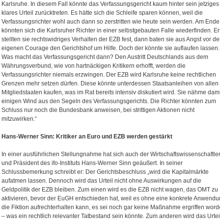
Karlsruhe. In diesem Fall könnte das Verfassungsgericht kaum hinter sein jetziges
klares Urteil zurücktreten. Es hätte sich die Schleife sparen können, weil die
Verfassungsrichter wohl auch dann so zerstritten wie heute sein werden. Am Ende
könnten sich die Karlsruher Richter in einer selbstgebauten Falle wiederfinden. Er
stellten sie rechtswidriges Verhalten der EZB fest, dann baten sie aus Angst vor de
eigenen Courage den Gerichtshof um Hilfe. Doch der könnte sie auflaufen lassen.
Was macht das Verfassungsgericht dann? Den Austritt Deutschlands aus dem
Währungsverbund, wie von hartnäckigen Kritikern erhofft, werden die
Verfassungsrichter niemals erzwingen. Der EZB wird Karlsruhe keine rechtlichen
Grenzen mehr setzen dürfen. Diese könnte unterdessen Staatsanleihen von allen
Mitgliedstaaten kaufen, was im Rat bereits intensiv diskutiert wird. Sie nähme dami
einigen Wind aus den Segeln des Verfassungsgerichts. Die Richter könnten zum
Schluss nur noch die Bundesbank anweisen, bei strittigen Aktionen nicht
mitzuwirken.“
Hans-Werner Sinn: Kritiker an Euro und EZB werden gestärkt
In einer ausführlichen Stellungnahme hat sich auch der Wirtschaftswissenschaftle
und Präsident des ifo-Instituts Hans-Werner Sinn geäußert. In seiner
Schlussbemerkung schreibt er: Der Gerichtsbeschluss „wird die Kapitalmärkte
aufatmen lassen. Dennoch wird das Urteil nicht ohne Auswirkungen auf die
Geldpolitik der EZB bleiben. Zum einen wird es die EZB nicht wagen, das OMT zu
aktivieren, bevor der EuGH entschieden hat, weil es ohne eine konkrete Anwend
die Fiktion aufrechterhalten kann, es sei noch gar keine Maßnahme ergriffen wor
– was ein rechtlich relevanter Tatbestand sein könnte. Zum anderen wird das Urtei