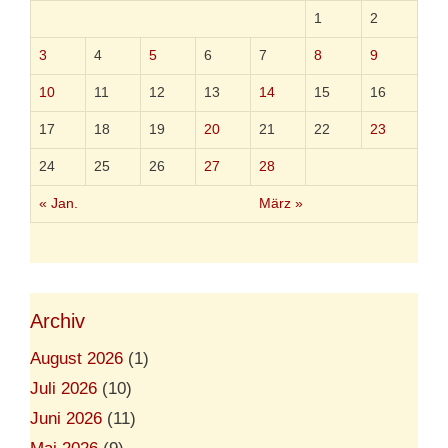
g
1
2
r
ö
3
4
5
6
7
8
9
ß
t
10
11
12
13
14
15
16
e
n
17
18
19
20
21
22
23
S
t
24
25
26
27
28
e
u
« Jan.
März »
e
r
o
a
s
e
Archiv
n
s
c
August 2026
(1)
h
Juli 2026
(10)
a
f
Juni 2026
(11)
f
t