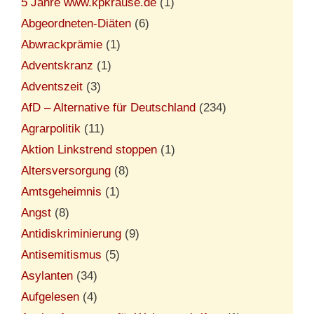
5 Jahre www.kpkrause.de
(1)
Abgeordneten-Diäten
(6)
Abwrackprämie
(1)
Adventskranz
(1)
Adventszeit
(3)
AfD – Alternative für Deutschland
(234)
Agrarpolitik
(11)
Aktion Linkstrend stoppen
(1)
Altersversorgung
(8)
Amtsgeheimnis
(1)
Angst
(8)
Antidiskriminierung
(9)
Antisemitismus
(5)
Asylanten
(34)
Aufgelesen
(4)