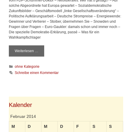
vom FDP-Schummel-Doktor – Neoliberales: Wer hat’s gesagt? – Auf
solche Abgeordnete hat Europa gewartet – Sozialdemokratische
Zukunftsbilder – Geschäftsmodell „linke Gesellschaftsveränderung“ –
Politische Aufklärungsarbeit – Deutsche Strompreise – Energiewende:
Gewinner und Verlierer – Stoiber, übernehmen Sie – Snowden und
Fragen über Fragen – Euro-Gaukler: damals schon und immer noch –
Die spezielle Demokratie-Erklärung, passé – Was für ein
Wahlkampfschlager
Weiterlesen …
Z
w
i
K
ohne Kategorie
s
a
c
Schreibe einen Kommentar
t
h
e
e
g
n
o
r
r
u
i
Kalender
f
e
e
n
–
Februar 2014
D
i
M
D
M
D
F
S
S
e