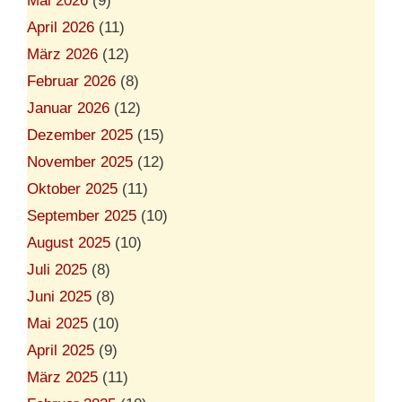
Mai 2026
(9)
d
April 2026
(11)
i
e
März 2026
(12)
P
o
Februar 2026
(8)
l
Januar 2026
(12)
i
t
Dezember 2025
(15)
i
k
November 2025
(12)
f
Oktober 2025
(11)
ü
r
September 2025
(10)
s
i
August 2025
(10)
c
Juli 2025
(8)
h
s
Juni 2025
(8)
e
l
Mai 2025
(10)
b
April 2025
(9)
s
t
März 2025
(11)