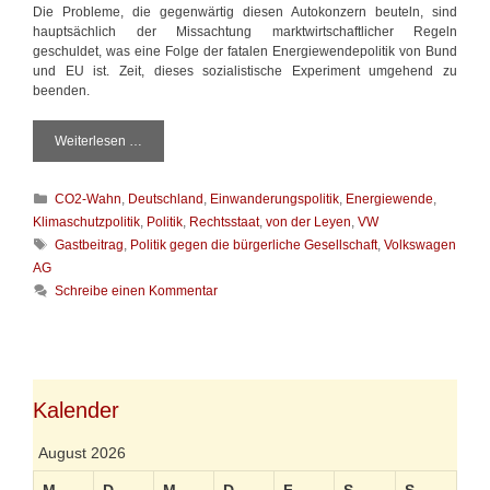
Die Probleme, die gegenwärtig diesen Autokonzern beuteln, sind
hauptsächlich der Missachtung marktwirtschaftlicher Regeln
geschuldet, was eine Folge der fatalen Energiewendepolitik von Bund
und EU ist. Zeit, dieses sozialistische Experiment umgehend zu
beenden.
Weiterlesen …
W
e
n
K
CO2-Wahn
,
Deutschland
,
Einwanderungspolitik
,
Energiewende
,
n
a
V
Klimaschutzpolitik
,
Politik
,
Rechtsstaat
,
von der Leyen
,
VW
t
W
S
Gastbeitrag
,
Politik gegen die bürgerliche Gesellschaft
,
Volkswagen
e
f
c
AG
g
ä
h
Schreibe einen Kommentar
o
l
l
r
l
a
i
t
g
e
,
w
n
f
ö
ä
r
Kalender
l
t
l
e
August 2026
t
r
m