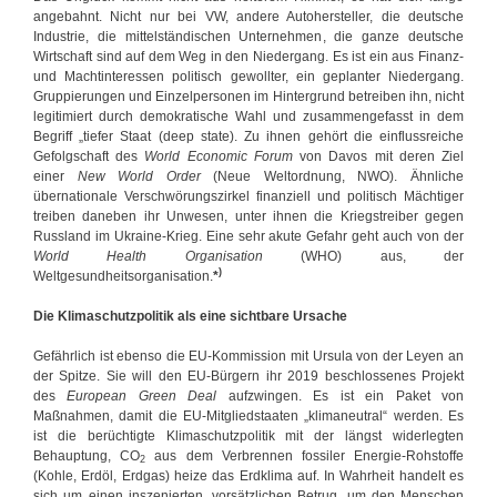
angebahnt. Nicht nur bei VW, andere Autohersteller, die deutsche
Industrie, die mittelständischen Unternehmen, die ganze deutsche
Wirtschaft sind auf dem Weg in den Niedergang. Es ist ein aus Finanz-
und Machtinteressen politisch gewollter, ein geplanter Niedergang.
Gruppierungen und Einzelpersonen im Hintergrund betreiben ihn, nicht
legitimiert durch demokratische Wahl und zusammengefasst in dem
Begriff „tiefer Staat (deep state). Zu ihnen gehört die einflussreiche
Gefolgschaft des
World Economic Forum
von Davos mit deren Ziel
einer
New World Order
(Neue Weltordnung, NWO). Ähnliche
übernationale Verschwörungszirkel finanziell und politisch Mächtiger
treiben daneben ihr Unwesen, unter ihnen die Kriegstreiber gegen
Russland im Ukraine-Krieg. Eine sehr akute Gefahr geht auch von der
World
Health Organisation
(WHO) aus, der
)
Weltgesundheitsorganisation.
*
Die Klimaschutzpolitik als eine sichtbare Ursache
Gefährlich ist ebenso die EU-Kommission mit Ursula von der Leyen an
der Spitze. Sie will den EU-Bürgern ihr 2019 beschlossenes Projekt
des
European Green Deal
aufzwingen. Es ist ein Paket von
Maßnahmen, damit die EU-Mitgliedstaaten „klimaneutral“ werden. Es
ist die berüchtigte Klimaschutzpolitik mit der längst widerlegten
Behauptung, CO
aus dem Verbrennen fossiler Energie-Rohstoffe
2
(Kohle, Erdöl, Erdgas) heize das Erdklima auf. In Wahrheit handelt es
sich um einen inszenierten, vorsätzlichen Betrug, um den Menschen