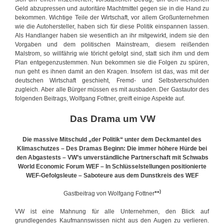
Geld abzupressen und autoritäre Machtmittel gegen sie in die Hand zu
bekommen. Wichtige Teile der Wirtschaft, vor allem Großunternehmen
wie die Autohersteller, haben sich für diese Politik einspannen lassen.
Als Handlanger haben sie wesentlich an ihr mitgewirkt, indem sie den
Vorgaben und dem politischen Mainstream, diesem reißenden
Malstrom, so willfährig wie töricht gefolgt sind, statt sich ihm und dem
Plan entgegenzustemmen. Nun bekommen sie die Folgen zu spüren,
nun geht es ihnen damit an den Kragen. Insofern ist das, was mit der
deutschen Wirtschaft geschieht, Fremd- und Selbstverschulden
zugleich. Aber alle Bürger müssen es mit ausbaden. Der Gastautor des
folgenden Beitrags, Wolfgang Fottner, greift einige Aspekte auf.
Das Drama um VW
Die massive Mitschuld „der Politik“ unter dem Deckmantel des
Klimaschutzes – Des Dramas Beginn: Die immer höhere Hürde bei
den Abgastests – VW’s unverständliche Partnerschaft mit Schwabs
World Economic Forum WEF – In Schlüsselstellungen positionierte
WEF-Gefolgsleute – Saboteure aus dem Dunstkreis des WEF
)
Gastbeitrag von Wolfgang Fottner
**
VW ist eine Mahnung für alle Unternehmen, den Blick auf
grundlegendes Kaufmannswissen nicht aus den Augen zu verlieren.