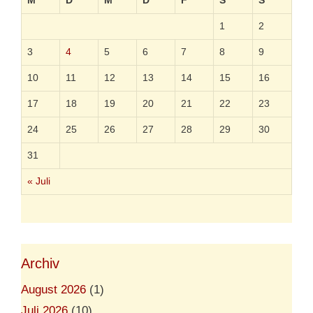
M
D
M
D
F
S
S
e
h
1
2
r
3
4
5
6
7
8
9
10
11
12
13
14
15
16
17
18
19
20
21
22
23
24
25
26
27
28
29
30
31
« Juli
Archiv
August 2026
(1)
Juli 2026
(10)