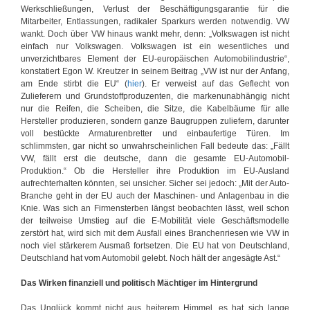
Werkschließungen, Verlust der Beschäftigungsgarantie für die
Mitarbeiter, Entlassungen, radikaler Sparkurs werden notwendig. VW
wankt. Doch über VW hinaus wankt mehr, denn: „Volkswagen ist nicht
einfach nur Volkswagen. Volkswagen ist ein wesentliches und
unverzichtbares Element der EU-europäischen Automobilindustrie“,
konstatiert Egon W. Kreutzer in seinem Beitrag „VW ist nur der Anfang,
am Ende stirbt die EU“ (
hier
). Er verweist auf das Geflecht von
Zulieferern und Grundstoffproduzenten, die markenunabhängig nicht
nur die Reifen, die Scheiben, die Sitze, die Kabelbäume für alle
Hersteller produzieren, sondern ganze Baugruppen zuliefern, darunter
voll bestückte Armaturenbretter und einbaufertige Türen. Im
schlimmsten, gar nicht so unwahrscheinlichen Fall bedeute das: „Fällt
VW, fällt erst die deutsche, dann die gesamte EU-Automobil-
Produktion.“ Ob die Hersteller ihre Produktion im EU-Ausland
aufrechterhalten könnten, sei unsicher. Sicher sei jedoch: „Mit der Auto-
Branche geht in der EU auch der Maschinen- und Anlagenbau in die
Knie. Was sich an Firmensterben längst beobachten lässt, weil schon
der teilweise Umstieg auf die E-Mobilität viele Geschäftsmodelle
zerstört hat, wird sich mit dem Ausfall eines Branchenriesen wie VW in
noch viel stärkerem Ausmaß fortsetzen. Die EU hat von Deutschland,
Deutschland hat vom Automobil gelebt. Noch hält der angesägte Ast.“
Das Wirken finanziell und politisch Mächtiger im Hintergrund
Das Unglück kommt nicht aus heiterem Himmel, es hat sich lange