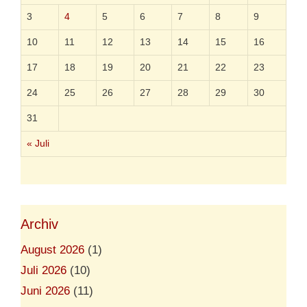
s
3
4
5
6
7
8
9
t
e
10
11
12
13
14
15
16
17
18
19
20
21
22
23
24
25
26
27
28
29
30
31
« Juli
Archiv
August 2026
(1)
Juli 2026
(10)
Juni 2026
(11)