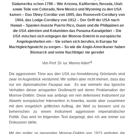
Südamerika schon 1798 – Wie Arizona, Kalifornien, Nevada, Utah
sowie Teile von Colorado, New Mexico und Wyoming zu den USA
kamen – Das Olney-Corollar von 1895, das Roosevelt-Corollary von
1904, das Lodge-Corollary von 1912 – Der Griff der USA nach
Hawaii – Spanien musste Puerto Rico, Guam und die Philippinen an
die USA abtreten und Kolumbien das Panama-Kanalgebiet – Die
USA mischen sich entgegen der Monroe-Doktrin in europäische
Angelegenheiten ein – Sie sehen sich berufen, in Europa für
Machtgleichgewicht zu sorgen – So wie die Anglo-Amerikaner haben
Bismarck und seine Nachfolger nie geredet
)
Von Prof. Dr. iur. Menno Aden
*
Die aggressiven Töne aus den USA zur Annektierung Grönlands sind
zwar im Augenblick verstummt. Wir sollten aber nicht meinen, dass das
nur ein diplomatischer
Fauxpas
war. Es war vielmehr das typische
Verhalten dieser arroganten Großmacht seit deren Proklamation der
Monroe-Doktrin. Diese war anfangs ein rein defensives Instrument zur
Abwehr europäischer Intervention in Amerika, wurde aber zusammen
mit dem vorgeblich göttlichen Auftrag, die Welt zu bessern und zu
beherrschen zu einem Instrument aggressiver imperialistischer
Politik. Das wird im folgenden Text dargelegt, den ich wie immer zur
Diskussion stelle.
Mit der später so genannten Monroe-Doktrin von 1823 verboten die