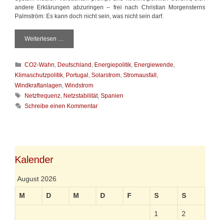
andere Erklärungen abzuringen – frei nach Christian Morgensterns
Palmström: Es kann doch nicht sein, was nicht sein darf.
Weiterlesen …
G
e
k
K
CO2-Wahn
,
Deutschland
,
Energiepolitik
,
Energiewende
,
o
a
m
Klimaschutzpolitik
,
Portugal
,
Solarstrom
,
Stromausfall
,
t
m
Windkraftanlagen
,
Windstrom
e
e
S
Netzfrequenz
,
Netzstabilität
,
Spanien
g
n
c
Schreibe einen Kommentar
o
,
h
r
w
l
i
a
a
e
s
g
n
k
w
o
ö
Kalender
m
r
m
t
August 2026
e
e
n
r
M
D
M
D
F
S
S
m
u
1
2
s