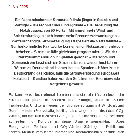
t
r
1. Mai 2025
r
t
i
e
n
r
Ein flächendeckender Stromausfall wie jüngst in Spanien und
d
Portugal – Die technischen Hintergründe – Die Bedeutung der
e
Netzfrequenz von 50 Hertz – Mit immer mehr Wind- und
r
Solarkraftanlagen auch immer mehr Frequenzschwankungen –
U
Wetterabhängige Stromerzeugung strapaziert die Netzstabilität –
S
Nur herkömmliche Kraftwerke können einen Netzzusammenbruch
A
beheben – Stromausfälle gleichsam programmiert – Wie der
Netzzusammenbruch in Spanien geschah –
Mit Wind- und
Sonnenstrom lässt sich ein Stromnetz nicht wieder hochfahren –
Warum es Deutschland leichter hat als Spanien –
Höher ist für
Deutschland das Risiko, falls die Stromversorgung europaweit
kollabiert – Kundige haben vor den Gefahren der Energiewende
vergebens gewarnt
Es kam, was doch einmal kommen musste: ein flächendeckender
Stromausfall jüngst in Spanien und Portugal, auch im Süden
Frankreichs. Und zwar wegen der Stromversorgung mit Windkraft und
Sonnenschein (Fotovoltaik), letztlich also wegen des absurden CO
-
2
Wahns, um das Klima zu schützen“, also die Erde vor einem Erwärmen
zu retten. Für Kundige ist diese Ursache sonnenklar. Aber
Energiewende-Profiteure und CO
-Märchen-Gläubige in Politik und
2
System-Medien versuchten prompt und hochnotpeinlich berührt, sich