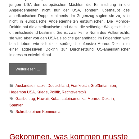
jungen USA den europäischen Mächten die Einmischung in die
Angelegenheiten nicht nur der USA, sondern überhaupt des
amerikanischen Doppelkontinents. Im Gegenzug sagten sie zu, sich
nicht in europäische Angelegenheiten einzumischen. Die Monroe-
Doktrin hat die amerikanische und damit die seitherige Weltgeschichte
oft entscheidend bestimmt. Sie ist zwar keine Norm des Völkerrechts,
sie wird aber von den USA als solche gehandhabt. Im Folgenden wird
beschrieben, wie sich die ursprünglich defensive Monroe-Doktrin zu
einer aggressiven Doktrin zur Durchsetzung US-amerikanischer
Interessen entwickelt hat.
Weiterlesen …
D
i
e
K
Auslandseinsätze
,
Deutschland
,
Frankreich
,
Großbritannien
,
M
a
o
Hegemon USA
,
Kriege
,
Politik
,
Rechtsverstoß
t
n
S
Gastbeitrag
,
Hawaii
,
Kuba
,
Lateinamerika
,
Monroe-Doktrin
,
e
r
c
Spanien
g
o
h
Schreibe einen Kommentar
o
e
l
r
-
a
i
D
g
e
o
w
Gekommen, was kommen musste
n
k
ö