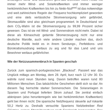
immer mehr Wind- und Solarkraftwerken und immer weniger
)
herkömmlichen Kraftwerken bis hin zu
Netto-Null
***
ist das notwendige
und weit zahlreichere Regeln der Frequenz hochkompliziert geworden
und eine stets verlässliche Stromversorgung sehr gefährdet,
Stromausfälle sind also gleichsam programmiert. In Deutschland vor
dem CO
-Wahn ist die Stromversorgung zu 99,99 Prozent sicher
2
gewesen. Das ist sie mit Wind- und Sonnenstrom nicht mehr. Dabei ist
diese als Klimaschutz getarnte Stromerzeugung nicht nur eine
deutsche Marotte, auch viele andere Länder machen das, doch
deutsche Politik treibt es in ihrem Sendungs-, Perfektions- und
Bürokratismusdrang weitaus zu arg und für das Land und uns
Bewohner weitaus gefährlicher.
Wie der Netzzusammenbruch in Spanien geschah
Zurück zum spanisch-portugiesischen „Blackout“. Passiert war das
Unglück mittags am Montag, dem 28. April, kurz nach 12 Uhr 30. Es
währte rund neun Stunden lang. Davon betroffen waren rund 80
Millionen Menschen. Das tatsächliche Geschehen stellt sich so dar: An
diesem Tag herrschte starker Sonnenschein. Die Solaranlagen in
Spanien und Portugal lieferten Strom zuhauf. Sie zentral einfach
abknipsen (also herunterregeln wie bei herkömmlichen Kraftwerken)
geht bei ihnen nicht. Die spanische Netzfrequenz steuerte auf riskante
50,2 Hertz zu. Deshalb versuchte Spaniens Netzbetreiber
Red