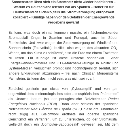
Sonnenstrom lässt sich ein Stromnetz nicht wieder hochfahren –
Warum es Deutschland leichter hat als Spanien –
Höher ist für
Deutschland das Risiko, falls die Stromversorgung europaweit
kollabiert – Kundige haben vor den Gefahren der Energiewende
vergebens gewarnt
Es kam, was doch einmal kommen musste: ein flächendeckender
Stromausfall jüngst in Spanien und Portugal, auch im Süden
Frankreichs. Und zwar wegen der Stromversorgung mit Windkraft und
Sonnenschein (Fotovoltaik), letztlich also wegen des absurden CO
-
2
Wahns, um das Klima zu schützen“, also die Erde vor einem Erwärmen
zu retten. Für Kundige ist diese Ursache sonnenklar. Aber
Energiewende-Profiteure und CO
-Märchen-Gläubige in Politik und
2
System-Medien versuchten prompt und hochnotpeinlich berührt, sich
andere Erklärungen abzuringen – frei nach Christian Morgensterns
Palmström: Es kann doch nicht sein, was nicht sein darf.
Zunächst geisterte gar etwas von „Cyberangriff“ und von „ein
ungewöhnliches meteorologisches oder atmosphärisches Phänomen“
als Ursache herum (so der portugiesische Netzbetreiber
Redes
Energéticas Nacionais
(REN
). Dann aber schloss der spanische
Netzbetreiber
Red Eléctrica de España (REE)
diese drei Phantasien
recht zügig aus. Gleichwohl eröffnete der oberste spanische
Gerichtshof ein Verfahren, um zu untersuchen, ob der Stromausfall
vielleicht doch ein „Computer-Sabotageakt“ gewesen sei. Mit dem