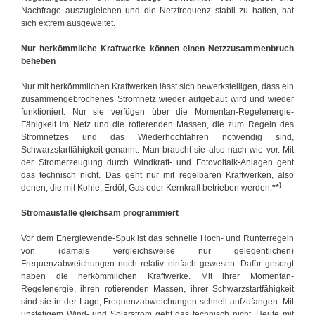
Nachfrage auszugleichen und die Netzfrequenz stabil zu halten, hat
sich extrem ausgeweitet.
Nur herkömmliche Kraftwerke können einen Netzzusammenbruch
beheben
Nur mit herkömmlichen Kraftwerken lässt sich bewerkstelligen, dass ein
zusammengebrochenes Stromnetz wieder aufgebaut wird und wieder
funktioniert. Nur sie verfügen über die Momentan-Regelenergie-
Fähigkeit im Netz und die rotierenden Massen, die zum Regeln des
Stromnetzes und das Wiederhochfahren notwendig sind,
Schwarzstartfähigkeit genannt. Man braucht sie also nach wie vor. Mit
der Stromerzeugung durch Windkraft- und Fotovoltaik-Anlagen geht
das technisch nicht. Das geht nur mit regelbaren Kraftwerken, also
)
denen, die mit Kohle, Erdöl, Gas oder Kernkraft betrieben werden.
**
Stromausfälle gleichsam programmiert
Vor dem Energiewende-Spuk ist das schnelle Hoch- und Runterregeln
von (damals vergleichsweise nur gelegentlichen)
Frequenzabweichungen noch relativ einfach gewesen. Dafür gesorgt
haben die herkömmlichen Kraftwerke. Mit ihrer Momentan-
Regelenergie, ihren rotierenden Massen, ihrer Schwarzstartfähigkeit
sind sie in der Lage, Frequenzabweichungen schnell aufzufangen. Mit
unstetigem Wind- und Solarstrom geht das technisch nicht. Heute mit