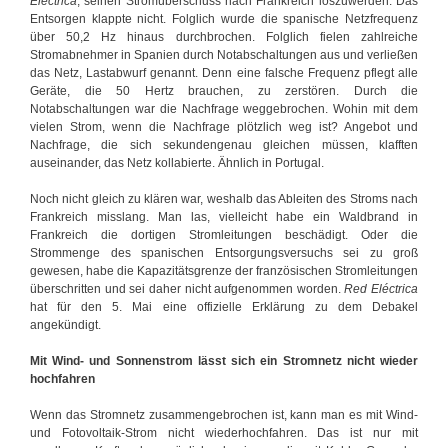
Eléctrica
, seinen Stromüberschuss nach Frankreich loszuwerden. Das
Entsorgen klappte nicht. Folglich wurde die spanische Netzfrequenz
über 50,2 Hz hinaus durchbrochen. Folglich fielen zahlreiche
Stromabnehmer in Spanien durch Notabschaltungen aus und verließen
das Netz, Lastabwurf genannt. Denn eine falsche Frequenz pflegt alle
Geräte, die 50 Hertz brauchen, zu zerstören. Durch die
Notabschaltungen war die Nachfrage weggebrochen. Wohin mit dem
vielen Strom, wenn die Nachfrage plötzlich weg ist? Angebot und
Nachfrage, die sich sekundengenau gleichen müssen, klafften
auseinander, das Netz kollabierte. Ähnlich in Portugal.
Noch nicht gleich zu klären war, weshalb das Ableiten des Stroms nach
Frankreich misslang. Man las, vielleicht habe ein Waldbrand in
Frankreich die dortigen Stromleitungen beschädigt. Oder die
Strommenge des spanischen Entsorgungsversuchs sei zu groß
gewesen, habe die Kapazitätsgrenze der französischen Stromleitungen
überschritten und sei daher nicht aufgenommen worden.
Red Eléctrica
hat für den 5. Mai eine offizielle Erklärung zu dem Debakel
angekündigt.
Mit Wind- und Sonnenstrom lässt sich ein Stromnetz nicht wieder
hochfahren
Wenn das Stromnetz zusammengebrochen ist, kann man es mit Wind-
und Fotovoltaik-Strom nicht wiederhochfahren. Das ist nur mit