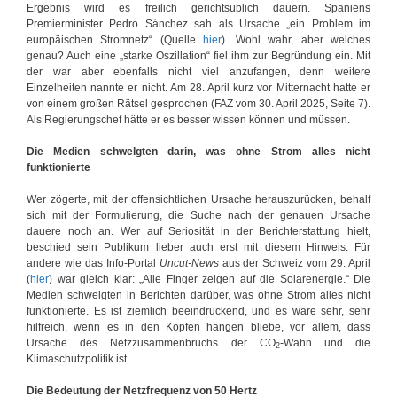
Ergebnis wird es freilich gerichtsüblich dauern. Spaniens
Premierminister Pedro Sánchez sah als Ursache „ein Problem im
europäischen Stromnetz“ (Quelle
hier
). Wohl wahr, aber welches
genau? Auch eine „starke Oszillation“ fiel ihm zur Begründung ein. Mit
der war aber ebenfalls nicht viel anzufangen, denn weitere
Einzelheiten nannte er nicht. Am 28. April kurz vor Mitternacht hatte er
von einem großen Rätsel gesprochen (FAZ vom 30. April 2025, Seite 7).
Als Regierungschef hätte er es besser wissen können und müssen.
Die Medien schwelgten darin, was ohne Strom alles nicht
funktionierte
Wer zögerte, mit der offensichtlichen Ursache herauszurücken, behalf
sich mit der Formulierung, die Suche nach der genauen Ursache
dauere noch an. Wer auf Seriosität in der Berichterstattung hielt,
beschied sein Publikum lieber auch erst mit diesem Hinweis. Für
andere wie das Info-Portal
Uncut-News
aus der Schweiz vom 29. April
(
hier
) war gleich klar: „Alle Finger zeigen auf die Solarenergie.“ Die
Medien schwelgten in Berichten darüber, was ohne Strom alles nicht
funktionierte. Es ist ziemlich beeindruckend, und es wäre sehr, sehr
hilfreich, wenn es in den Köpfen hängen bliebe, vor allem, dass
Ursache des Netzzusammenbruchs der CO
-Wahn und die
2
Klimaschutzpolitik ist.
Die Bedeutung der Netzfrequenz von 50 Hertz