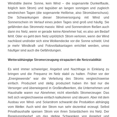
Windstille (keine Sonne, kein Wind – die sogenannte Dunkelflaute,
folglich kein Strom) und tagsüber an langen sonnigen und zugleich
windreichen Tagen (die sogenannte Hellbrise, also Stromüberschuss).
Die Schwankungen dieser Stromversorgung mit Wind und
Sonnenschein im Verlauf eines jeden Tages sind groß und häufig. Sie
gefährden das Stromnetz massiv. Wind- und Sonnenstrom fließen auch
dann ins Netz, wenn er gerade keine Abnehmer hat, es also am Bedarf
fehlt. Oder es geht dem Netz urplötzlich Strom verloren, wenn der Wind
nachlässt und/oder sich eine Wolkendecke vor die Sonne schiebt. Und
je mehr Windkraft- und Fotovoltaikanlagen errichtet werden, umso
häufiger sind auch die Gefährdungen.
Wetterabhängige Stromerzeugung strapaziert die Netzstabilität
Es wird immer schwieriger, Angebot und Nachfrage in Einklang zu
bringen und die Frequenz im Netz stabil zu halten. Früher vor der
„Energiewende“ war die Verteilung des Stroms vergleichsweise
einfach. Produziert und stetig produziert haben ihn fast nur die
Versorger und überwiegend in Großkraftwerken, die Unternehmen und
Haushalte waren nur Abnehmer, nicht ebenfalls Stromerzeuger. Das
ließ sich vergleichsweise einfach kalkulieren und steuern. Aber mit dem
Ausbau von Wind- und Solarstrom schwankt die Produktion abhängig
vom Wetter. Auch wird der Strom nun sehr dezentral erzeugt. Selbst
Privathaushalte speisen Strom von ihren Solardächern ins Netz. Der
Regelungsbedarf, um das stetige Schwanken von Angebot und