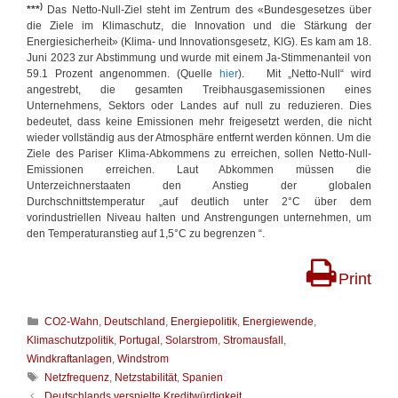
)
***
Das Netto-Null-Ziel steht im Zentrum des «Bundesgesetzes über
die Ziele im Klimaschutz, die Innovation und die Stärkung der
Energiesicherheit» (Klima- und Innovationsgesetz, KlG). Es kam am 18.
Juni 2023 zur Abstimmung und wurde mit einem Ja-Stimmenanteil von
59.1 Prozent angenommen. (Quelle
hier
). Mit „Netto-Null“ wird
angestrebt, die gesamten Treibhausgasemissionen eines
Unternehmens, Sektors oder Landes auf null zu reduzieren. Dies
bedeutet, dass keine Emissionen mehr freigesetzt werden, die nicht
wieder vollständig aus der Atmosphäre entfernt werden können. Um die
Ziele des Pariser Klima-Abkommens zu erreichen, sollen Netto-Null-
Emissionen erreichen. Laut Abkommen müssen die
Unterzeichnerstaaten den Anstieg der globalen
Durchschnittstemperatur „auf deutlich unter 2°C über dem
vorindustriellen Niveau halten und Anstrengungen unternehmen, um
den Temperaturanstieg auf 1,5°C zu begrenzen “.
Print
K
CO2-Wahn
,
Deutschland
,
Energiepolitik
,
Energiewende
,
a
Klimaschutzpolitik
,
Portugal
,
Solarstrom
,
Stromausfall
,
t
Windkraftanlagen
,
Windstrom
e
S
Netzfrequenz
,
Netzstabilität
,
Spanien
g
c
B
Deutschlands verspielte Kreditwürdigkeit