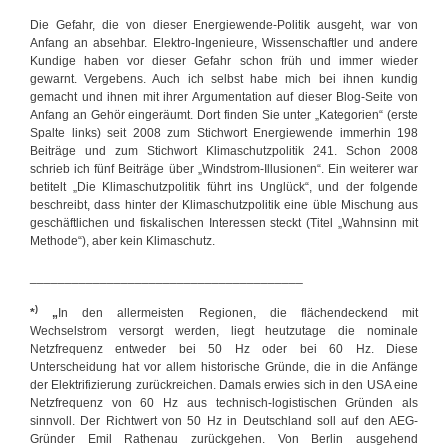
Die Gefahr, die von dieser Energiewende-Politik ausgeht, war von
Anfang an absehbar. Elektro-Ingenieure, Wissenschaftler und andere
Kundige haben vor dieser Gefahr schon früh und immer wieder
gewarnt. Vergebens. Auch ich selbst habe mich bei ihnen kundig
gemacht und ihnen mit ihrer Argumentation auf dieser Blog-Seite von
Anfang an Gehör eingeräumt. Dort finden Sie unter „Kategorien“ (erste
Spalte links) seit 2008 zum Stichwort Energiewende immerhin 198
Beiträge und zum Stichwort Klimaschutzpolitik 241. Schon 2008
schrieb ich fünf Beiträge über „Windstrom-Illusionen“. Ein weiterer war
betitelt „Die Klimaschutzpolitik führt ins Unglück“, und der folgende
beschreibt, dass hinter der Klimaschutzpolitik eine üble Mischung aus
geschäftlichen und fiskalischen Interessen steckt (Titel „Wahnsinn mit
Methode“), aber kein Klimaschutz.
_______________________________________
)
*
„
In den allermeisten Regionen, die flächendeckend mit
Wechselstrom versorgt werden, liegt heutzutage die nominale
Netzfrequenz entweder bei 50 Hz oder bei 60 Hz. Diese
Unterscheidung hat vor allem historische Gründe, die in die Anfänge
der Elektrifizierung zurückreichen. Damals erwies sich in den USA eine
Netzfrequenz von 60 Hz aus technisch-logistischen Gründen als
sinnvoll. Der Richtwert von 50 Hz in Deutschland soll auf den AEG-
Gründer Emil Rathenau zurückgehen. Von Berlin ausgehend