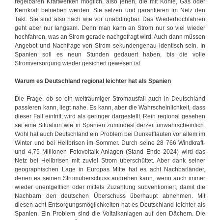
regelbaren Kraftwerken möglich, also jenen, die mit Kohle, Gas oder
Kernkraft betrieben werden. Sie setzen und garantieren im Netz den
Takt. Sie sind also nach wie vor unabdingbar. Das Wiederhochfahren
geht aber nur langsam. Denn man kann an Strom nur so viel wieder
hochfahren, was an Strom gerade nachgefragt wird. Auch dann müssen
Angebot und Nachfrage von Strom sekundengenau identisch sein. In
Spanien soll es neun Stunden gedauert haben, bis die volle
Stromversorgung wieder gesichert gewesen ist.
Warum es Deutschland regional leichter hat als Spanien
Die Frage, ob so ein weiträumiger Stromausfall auch in Deutschland
passieren kann, liegt nahe. Es kann, aber die Wahrscheinlichkeit, dass
dieser Fall eintritt, wird als geringer dargestellt. Rein regional gesehen
sei eine Situation wie in Spanien zumindest derzeit unwahrscheinlich.
Wohl hat auch Deutschland ein Problem bei Dunkelflauten vor allem im
Winter und bei Hellbrisen im Sommer. Durch seine 28 766 Windkraft-
und 4,75 Millionen Fotovoltaik-Anlagen (Stand Ende 2024) wird das
Netz bei Hellbrisen mit zuviel Strom überschüttet. Aber dank seiner
geographischen Lage in Europas Mitte hat es acht Nachbarländer,
denen es seinen Stromüberschuss andrehen kann, wenn auch immer
wieder unentgeltlich oder mittels Zuzahlung subventioniert, damit die
Nachbarn den deutschen Überschuss überhaupt abnehmen. Mit
diesen acht Entsorgungsmöglichkeiten hat es Deutschland leichter als
Spanien. Ein Problem sind die Voltaikanlagen auf den Dächern. Die