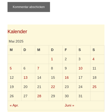
b
l
s
i
t
e
Kalender
Mai 2025
M
D
M
D
F
S
S
1
2
3
4
5
6
7
8
9
10
11
12
13
14
15
16
17
18
19
20
21
22
23
24
25
26
27
28
29
30
31
« Apr.
Juni »