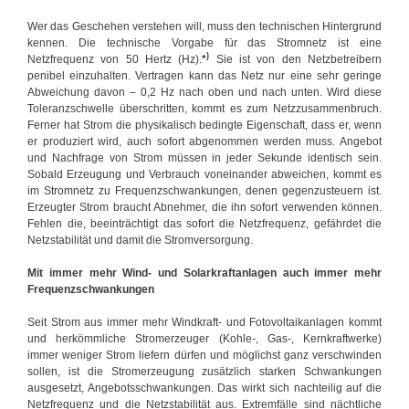
Wer das Geschehen verstehen will, muss den technischen Hintergrund
kennen. Die technische Vorgabe für das Stromnetz ist eine
)
Netzfrequenz von 50 Hertz (Hz).
*
Sie ist von den Netzbetreibern
penibel einzuhalten. Vertragen kann das Netz nur eine sehr geringe
Abweichung davon – 0,2 Hz nach oben und nach unten. Wird diese
Toleranzschwelle überschritten, kommt es zum Netzzusammenbruch.
Ferner hat Strom die physikalisch bedingte Eigenschaft, dass er, wenn
er produziert wird, auch sofort abgenommen werden muss. Angebot
und Nachfrage von Strom müssen in jeder Sekunde identisch sein.
Sobald Erzeugung und Verbrauch voneinander abweichen, kommt es
im Stromnetz zu Frequenzschwankungen, denen gegenzusteuern ist.
Erzeugter Strom braucht Abnehmer, die ihn sofort verwenden können.
Fehlen die, beeinträchtigt das sofort die Netzfrequenz, gefährdet die
Netzstabilität und damit die Stromversorgung.
Mit immer mehr Wind- und Solarkraftanlagen auch immer mehr
Frequenzschwankungen
Seit Strom aus immer mehr Windkraft- und Fotovoltaikanlagen kommt
und herkömmliche Stromerzeuger (Kohle-, Gas-, Kernkraftwerke)
immer weniger Strom liefern dürfen und möglichst ganz verschwinden
sollen, ist die Stromerzeugung zusätzlich starken Schwankungen
ausgesetzt, Angebotsschwankungen. Das wirkt sich nachteilig auf die
Netzfrequenz und die Netzstabilität aus. Extremfälle sind nächtliche