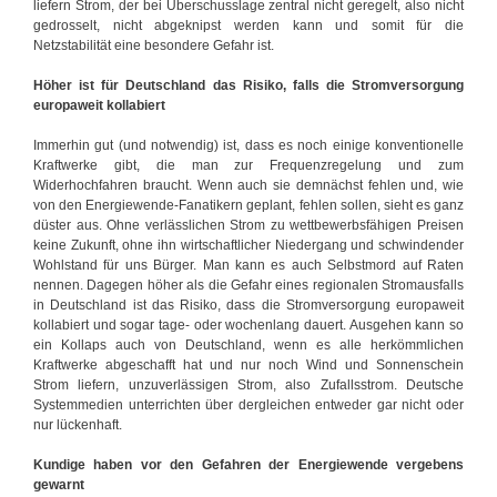
liefern Strom, der bei Überschusslage zentral nicht geregelt, also nicht
gedrosselt, nicht abgeknipst werden kann und somit für die
Netzstabilität eine besondere Gefahr ist.
Höher ist für Deutschland das Risiko, falls die Stromversorgung
europaweit kollabiert
Immerhin gut (und notwendig) ist, dass es noch einige konventionelle
Kraftwerke gibt, die man zur Frequenzregelung und zum
Widerhochfahren braucht. Wenn auch sie demnächst fehlen und, wie
von den Energiewende-Fanatikern geplant, fehlen sollen, sieht es ganz
düster aus. Ohne verlässlichen Strom zu wettbewerbsfähigen Preisen
keine Zukunft, ohne ihn wirtschaftlicher Niedergang und schwindender
Wohlstand für uns Bürger. Man kann es auch Selbstmord auf Raten
nennen. Dagegen höher als die Gefahr eines regionalen Stromausfalls
in Deutschland ist das Risiko, dass die Stromversorgung europaweit
kollabiert und sogar tage- oder wochenlang dauert. Ausgehen kann so
ein Kollaps auch von Deutschland, wenn es alle herkömmlichen
Kraftwerke abgeschafft hat und nur noch Wind und Sonnenschein
Strom liefern, unzuverlässigen Strom, also Zufallsstrom. Deutsche
Systemmedien unterrichten über dergleichen entweder gar nicht oder
nur lückenhaft.
Kundige haben vor den Gefahren der Energiewende vergebens
gewarnt