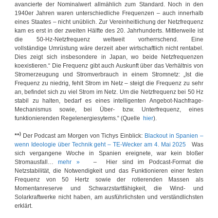
avancierte der Nominalwert allmählich zum Standard. Noch in den
1940er Jahren waren unterschiedliche Frequenzen – auch innerhalb
eines Staates – nicht unüblich. Zur Vereinheitlichung der Netzfrequenz
kam es erst in der zweiten Hälfte des 20. Jahrhunderts. Mittlerweile ist
die 50-Hz-Netzfrequenz weltweit vorherrschend. Eine
vollständige Umrüstung wäre derzeit aber wirtschaftlich nicht rentabel.
Dies zeigt sich insbesondere in Japan, wo beide Netzfrequenzen
koexistieren.“ Die Frequenz gibt auch Auskunft über das Verhältnis von
Stromerzeugung und Stromverbrauch in einem Stromnetz: „Ist die
Frequenz zu niedrig, fehlt Strom im Netz – steigt die Frequenz zu sehr
an, befindet sich zu viel Strom im Netz. Um die Netzfrequenz bei 50 Hz
stabil zu halten, bedarf es eines intelligenten Angebot-Nachfrage-
Mechanismus sowie, bei Über- bzw. Unterfrequenz, eines
funktionierenden Regelenergiesytems.“ (Quelle
hier
).
)
**
Der Podcast am Morgen von Tichys Einblick:
Blackout in Spanien –
wenn Ideologie über Technik geht – TE-Wecker am 4. Mai 2025
Was
sich vergangene Woche in Spanien ereignete, war kein bloßer
Stromausfall…
mehr »
– Hier sind im Podcast-Format die
Netzstabilität, die Notwendigkeit und das Funktionieren einer festen
Frequenz von 50 Hertz sowie der rotierenden Massen als
Momentanreserve und Schwarzstartfähigkeit, die Wind- und
Solarkraftwerke nicht haben, am ausführlichsten und verständlichsten
erklärt.