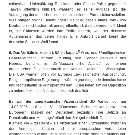
chinesische Unterstützung Russlands oder Chinas Politik gegenüber
Taiwan öffentlich kritisiert, während es seine Aufgabe ist, die
Versorgung der deutschen Industrie mit seltenen Erden sicherzustellen.
Was bringen solche Belehrungen? Meint er, dass Chinas Politik von
Deutschen nicht schon oft genug öffentlich kritisiert worden ist? Meint
er, die Chinesen würden Ihre Politik ändern, weil der deutsche
Außenminister das gerne hätte? Eine Antwort darauf kennt die
deutsche Sprache: Welt fremd.
3)
6. Das Verhältnis zu den USA ist kaputt.
Ganz neu. Unnötigerweise.
Generalleutnant Christian Freuding, seit Oktober Inspekteur des
Heeres, berichtet im US-Magazin „The Atlantic“ von einem
dramatischen Zusammenbruch der Kommunikation mit Washington.
Die USA warnen offen vor Europas „zivilisatorischer Auslöschung“.
Einige europäische Regierungen würden grundlegende demokratische
und rechtsstaatliche Prinzipien mit den Füßen treten, um die Opposition
zu unterdrücken, heißt es darin ziemlich deutlich.
Es war der amerikanische Vizepräsident JD Vance,
der am
14.02.2025 auf der 61. Münchener Sicherheitskonferenz den
Europäern, speziell den Deutschen, bezüglich ihrer Defizite an
Demokratie und Meinungsfreiheit den Spiegel vorhielt. Das in brillanter
Klarheit, die – zu Recht – als Anzeichen einer Entfremdung zwischen
den Vereinigten Staaten und ihrer europäischen Verbündeten
wahrgenommen wurde. Im Mittelpunkt der Rede stand die Auffassung,