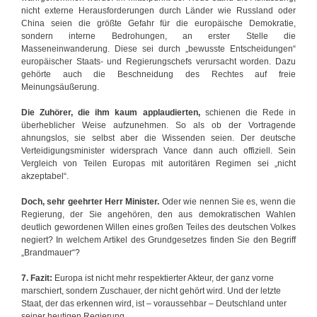
nicht externe Herausforderungen durch Länder wie Russland oder
China seien die größte Gefahr für die europäische Demokratie,
sondern interne Bedrohungen, an erster Stelle die
Masseneinwanderung. Diese sei durch „bewusste Entscheidungen“
europäischer Staats- und Regierungschefs verursacht worden. Dazu
gehörte auch die Beschneidung des Rechtes auf freie
Meinungsäußerung.
Die Zuhörer, die ihm kaum applaudierten,
schienen die Rede in
überheblicher Weise aufzunehmen. So als ob der Vortragende
ahnungslos, sie selbst aber die Wissenden seien. Der deutsche
Verteidigungsminister widersprach Vance dann auch offiziell. Sein
Vergleich von Teilen Europas mit autoritären Regimen sei „nicht
akzeptabel“.
Doch, sehr geehrter Herr Minister.
Oder wie nennen Sie es, wenn die
Regierung, der Sie angehören, den aus demokratischen Wahlen
deutlich gewordenen Willen eines großen Teiles des deutschen Volkes
negiert? In welchem Artikel des Grundgesetzes finden Sie den Begriff
„Brandmauer“?
7. Fazit:
Europa ist nicht mehr respektierter Akteur, der ganz vorne
marschiert, sondern Zuschauer, der nicht gehört wird. Und der letzte
Staat, der das erkennen wird, ist – voraussehbar – Deutschland unter
seiner heutigen Regierung.