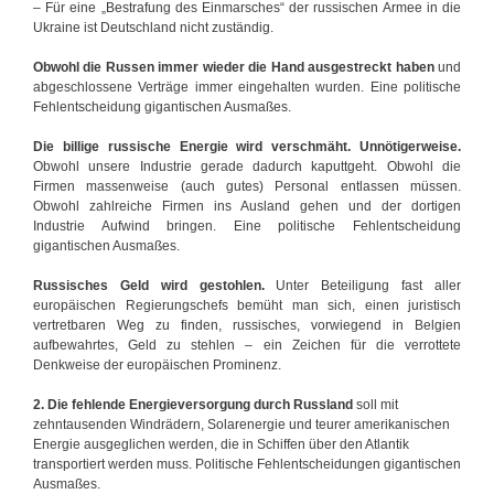
– Für eine „Bestrafung des Einmarsches“ der russischen Armee in die
Ukraine ist Deutschland nicht zuständig.
Obwohl die Russen immer wieder die Hand ausgestreckt haben
und
abgeschlossene Verträge immer eingehalten wurden. Eine politische
Fehlentscheidung gigantischen Ausmaßes.
Die billige russische Energie wird verschmäht. Unnötigerweise.
Obwohl unsere Industrie gerade dadurch kaputtgeht. Obwohl die
Firmen massenweise (auch gutes) Personal entlassen müssen.
Obwohl zahlreiche Firmen ins Ausland gehen und der dortigen
Industrie Aufwind bringen. Eine politische Fehlentscheidung
gigantischen Ausmaßes.
Russisches Geld wird gestohlen.
Unter Beteiligung fast aller
europäischen Regierungschefs bemüht man sich, einen juristisch
vertretbaren Weg zu finden, russisches, vorwiegend in Belgien
aufbewahrtes, Geld zu stehlen – ein Zeichen für die verrottete
Denkweise der europäischen Prominenz.
2. Die fehlende Energieversorgung durch Russland
soll mit
zehntausenden Windrädern, Solarenergie und teurer amerikanischen
Energie ausgeglichen werden, die in Schiffen über den Atlantik
transportiert werden muss. Politische Fehlentscheidungen gigantischen
Ausmaßes.