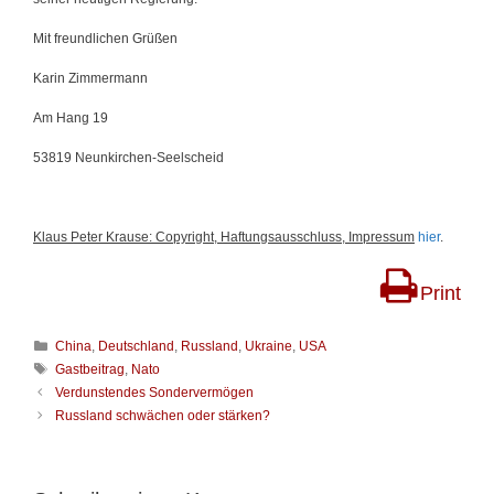
Mit freundlichen Grüßen
Karin Zimmermann
Am Hang 19
53819 Neunkirchen-Seelscheid
Klaus Peter Krause: Copyright, Haftungsausschluss, Impressum
hier
.
Print
K
China
,
Deutschland
,
Russland
,
Ukraine
,
USA
a
S
Gastbeitrag
,
Nato
t
c
B
Verdunstendes Sondervermögen
e
h
e
Russland schwächen oder stärken?
g
l
i
o
a
t
r
g
r
i
w
a