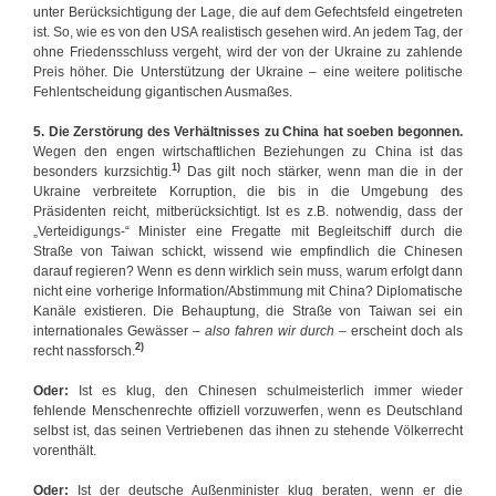
unter Berücksichtigung der Lage, die auf dem Gefechtsfeld eingetreten
ist. So, wie es von den USA realistisch gesehen wird. An jedem Tag, der
ohne Friedensschluss vergeht, wird der von der Ukraine zu zahlende
Preis höher. Die Unterstützung der Ukraine – eine weitere politische
Fehlentscheidung gigantischen Ausmaßes.
5. Die Zerstörung des Verhältnisses zu China hat soeben begonnen.
Wegen den engen wirtschaftlichen Beziehungen zu China ist das
1)
besonders kurzsichtig.
Das gilt noch stärker, wenn man die in der
Ukraine verbreitete Korruption, die bis in die Umgebung des
Präsidenten reicht, mitberücksichtigt. Ist es z.B. notwendig, dass der
„Verteidigungs-“ Minister eine Fregatte mit Begleitschiff durch die
Straße von Taiwan schickt, wissend wie empfindlich die Chinesen
darauf regieren? Wenn es denn wirklich sein muss, warum erfolgt dann
nicht eine vorherige Information/Abstimmung mit China? Diplomatische
Kanäle existieren. Die Behauptung, die Straße von Taiwan sei ein
internationales Gewässer –
also fahren wir durch
– erscheint doch als
2)
recht nassforsch.
Oder:
Ist es klug, den Chinesen schulmeisterlich immer wieder
fehlende Menschenrechte offiziell vorzuwerfen, wenn es Deutschland
selbst ist, das seinen Vertriebenen das ihnen zu stehende Völkerrecht
vorenthält.
Oder:
Ist der deutsche Außenminister klug beraten, wenn er die