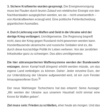
3. Sichere Kraftwerke wurden gesprengt.
Die Energieversorgung
muss bei Flauten durch teuren Zukauf von elektrischer Energie von den
Nachbarstaaten ausgeglichen werden, wo sie – nicht unwesentlich –
von Atomkraftwerken erzeugt wird. Eine politische Fehlentscheidung
gigantischen Ausmaßes.
4. Durch Lieferung von Waffen und Geld in die Ukraine wird der
dortige Krieg verlängert.
Unnötigerweise. Die Regierung begreift
nicht, dass der Krieg gegen Russland nicht gewonnen werden kann.
Hunderttausende ukrainische und russische Soldaten sind es, die
durch diese kurzsichtige Politik ihr Leben verlieren. Von der zerstörten
Infrastruktur ganz zu schweigen. Das alles unnötigerweise.
Die hier abtransportierten Waffensysteme werden der Bundeswehr
entzogen
, deren Kampf kraft dringend erhöht werden müsste, um das
eigene Land verteidigen zu können. Daher: Jeder einzelne Euro, der
zur Unterstützung der Ukraine aufgewendet wird, ist ein zum Fenster
1)
hinausgeworfener Euro.
Der neue Wahlsieger Tschechiens hat das erkannt: Seine Aussage:
„Wir werden der Ukraine aus unserem Haushalt nicht einmal eine
Krone für Waffen geben“.
Ziel muss sein: Frieden zu schließen,
eher heute als morgen. Und das