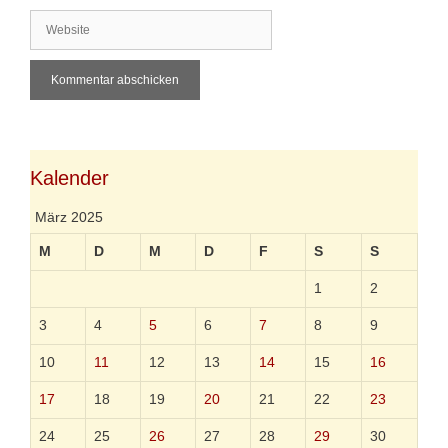
M
W
a
e
i
b
l
s
i
t
e
Kalender
März 2025
M
D
M
D
F
S
S
1
2
3
4
5
6
7
8
9
10
11
12
13
14
15
16
17
18
19
20
21
22
23
24
25
26
27
28
29
30