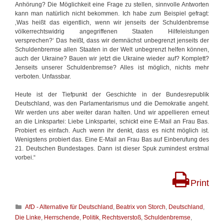
Anhörung? Die Möglichkeit eine Frage zu stellen, sinnvolle Antworten
kann man natürlich nicht bekommen. Ich habe zum Beispiel gefragt:
‚Was heißt das eigentlich, wenn wir jenseits der Schuldenbremse
völkerrechtswidrig angegriffenen Staaten Hilfeleistungen
versprechen?‘ Das heißt, dass wir demnächst unbegrenzt jenseits der
Schuldenbremse allen Staaten in der Welt unbegrenzt helfen können,
auch der Ukraine? Bauen wir jetzt die Ukraine wieder auf? Komplett?
Jenseits unserer Schuldenbremse? Alles ist möglich, nichts mehr
verboten. Unfassbar.
Heute ist der Tiefpunkt der Geschichte in der Bundesrepublik
Deutschland, was den Parlamentarismus und die Demokratie angeht.
Wir werden uns aber weiter daran halten. Und wir appellieren erneut
an die Linkspartei: Liebe Linkspartei, schickt eine E-Mail an Frau Bas.
Probiert es einfach. Auch wenn ihr denkt, dass es nicht möglich ist.
Wenigstens probiert das. Eine E-Mail an Frau Bas auf Einberufung des
21. Deutschen Bundestages. Dann ist dieser Spuk zumindest erstmal
vorbei.“
Print
K
AfD - Alternative für Deutschland
,
Beatrix von Storch
,
Deutschland
,
a
Die Linke
,
Herrschende
,
Politik
,
Rechtsverstoß
,
Schuldenbremse
,