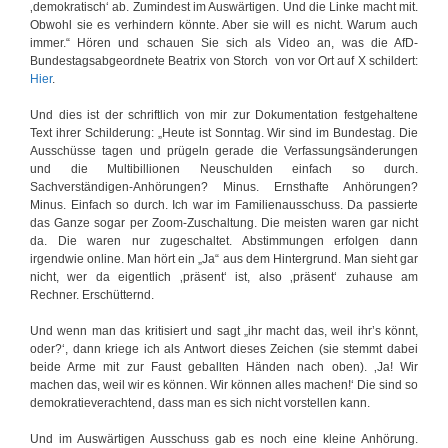
‚demokratisch‘ ab. Zumindest im Auswärtigen. Und die Linke macht mit.
Obwohl sie es verhindern könnte. Aber sie will es nicht. Warum auch
immer.“ Hören und schauen Sie sich als Video an, was die AfD-
Bundestagsabgeordnete Beatrix von Storch von vor Ort auf X schildert:
Hier
.
Und dies ist der schriftlich von mir zur Dokumentation festgehaltene
Text ihrer Schilderung: „Heute ist Sonntag. Wir sind im Bundestag. Die
Ausschüsse tagen und prügeln gerade die Verfassungsänderungen
und die Multibillionen Neuschulden einfach so durch.
Sachverständigen-Anhörungen? Minus. Ernsthafte Anhörungen?
Minus. Einfach so durch. Ich war im Familienausschuss. Da passierte
das Ganze sogar per Zoom-Zuschaltung. Die meisten waren gar nicht
da. Die waren nur zugeschaltet. Abstimmungen erfolgen dann
irgendwie online. Man hört ein „Ja“ aus dem Hintergrund. Man sieht gar
nicht, wer da eigentlich ‚präsent‘ ist, also ‚präsent‘ zuhause am
Rechner. Erschütternd.
Und wenn man das kritisiert und sagt „ihr macht das, weil ihr’s könnt,
oder?‘, dann kriege ich als Antwort dieses Zeichen (sie stemmt dabei
beide Arme mit zur Faust geballten Händen nach oben). ‚Ja! Wir
machen das, weil wir es können. Wir können alles machen!‘ Die sind so
demokratieverachtend, dass man es sich nicht vorstellen kann.
Und im Auswärtigen Ausschuss gab es noch eine kleine Anhörung.