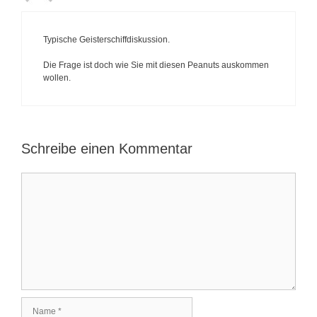
a
t
i
o
Typische Geisterschiffdiskussion.
n
Die Frage ist doch wie Sie mit diesen Peanuts auskommen
wollen.
Schreibe einen Kommentar
K
o
m
m
e
n
t
a
r
N
a