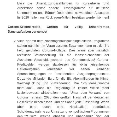
Etwa die Unterstützungszahlungen für Kurzarbeiter und
Arbeitslose sowie andere Hilfsprogramme für deutsche
Unternehmen und Bürger. Doch diese notwendigen Ausgaben
für 2020 hätten aus Rücklagen-Mitteln bestritten werden können!
Corona-Krisenkredite werden für völlig krisenfremde
Daueraufgaben verwendet
Viele der mit dem Nachtragshaushalt eingeleiteten Programme
stehen gar nicht in Veranlassungs-Zusammenhang mit der ins
Feld geführten Corona-Notlage. Dies wäre aber natürlich
rechtliche Voraussetzung für die Inanspruchnahme der
Ausnahme-Verschuldungsregel des Grundgesetzes! Corona-
Kreditgelder werden stattdessen für völlig krisenfremde
Daueraufgaben verwendet. Wir sehen keinerlei
Sparanstrengungen an bestehenden Ausgabeprogrammen:
Dutzende Milliarden Euro für die EU, Abermilliarden für Klima,
Weltbeglückung und Zuwanderung. Die Schuldenaufnahme
führt dazu, dass die Regierung in keiner Weise mehr
kostenbewusst wirtschaften muss. Unter dem Vorwand von
Corona hat man 2020 den größten Haushalt der deutschen
Geschichte beschlossen. Und das ohne jede Einsparung. Wenn
aber eine durch eine Notsituation begründete
Schuldenaufnahme zur Umsetzung von politischen Programmen
genutzt wird, welche ohnehin und unabhängig von der