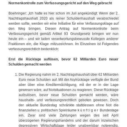
Normenkontrolle zum Verfassungsgericht auf den Weg gebracht
Boehringer: „Ich hatte es hier schon im Juli angekündigt: Wenn der 2.
Nachtragshaushalt 2020 als reiner Schuldenhaushalt verabschiedet
werden sollte, werden wir eine Initiative für eine Verfassungsklage auf
den Weg bringen. Diesen Antrag auf Normenkontrolle beim
Verfassungsgericht gemäß Artikel 93 Grundgesetz bringen wir nun
heute ein – und wir laden verantwortungsbewusste Kollegen anderer
Fraktionen ein, die Klage mitzuzeichnen. Im Einzelnen ist Folgendes
verfassungsrechtlich bedenklich:
Erst die Rücklage auflösen, bevor 62 Milliarden Euro neuer
Schulden gemacht werden
Die Regierung nahm im 2. Nachtragshaushalt über 62 Milliarden
Euro neue Schulden auf. Mit der Asylrücklage verfügte der Bund
aber über eine Kreditermächtigung, mit der er in der Lage
gewesen wäre, auf Notsituationen zu reagieren. Diese Rücklage
aufzulösen, bevor neue Schulden gemacht werden, wäre
haushalts- und verfassungsrechtlich geboten gewesen. Doch
der aktuelle Bundestag schränkte stattdessen ohne Not die
finanziellen u. politischen Spielräume k ü n f t i g e r Bundestage
ein. Zwar sind viele Zahlungen wegen des seit April
überzogenen Regierungshandelns und der darum inzwischen
depressiven Wirtschaftslage leider unabweisbar notwendig.