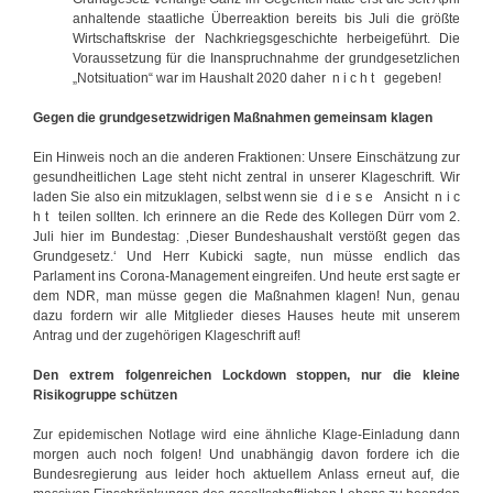
anhaltende staatliche Überreaktion bereits bis Juli die größte
Wirtschaftskrise der Nachkriegsgeschichte herbeigeführt. Die
Voraussetzung für die Inanspruchnahme der grundgesetzlichen
„Notsituation“ war im Haushalt 2020 daher n i c h t gegeben!
Gegen die grundgesetzwidrigen Maßnahmen gemeinsam klagen
Ein Hinweis noch an die anderen Fraktionen: Unsere Einschätzung zur
gesundheitlichen Lage steht nicht zentral in unserer Klageschrift. Wir
laden Sie also ein mitzuklagen, selbst wenn sie d i e s e Ansicht n i c
h t teilen sollten. Ich erinnere an die Rede des Kollegen Dürr vom 2.
Juli hier im Bundestag: ‚Dieser Bundeshaushalt verstößt gegen das
Grundgesetz.‘ Und Herr Kubicki sagte, nun müsse endlich das
Parlament ins Corona-Management eingreifen. Und heute erst sagte er
dem NDR, man müsse gegen die Maßnahmen klagen! Nun, genau
dazu fordern wir alle Mitglieder dieses Hauses heute mit unserem
Antrag und der zugehörigen Klageschrift auf!
Den extrem folgenreichen Lockdown stoppen, nur die kleine
Risikogruppe schützen
Zur epidemischen Notlage wird eine ähnliche Klage-Einladung dann
morgen auch noch folgen! Und unabhängig davon fordere ich die
Bundesregierung aus leider hoch aktuellem Anlass erneut auf, die