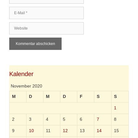
m
E
e
-
M
W
a
e
i
b
l
s
i
t
e
Kalender
November 2020
M
D
M
D
F
S
S
1
2
3
4
5
6
7
8
9
10
11
12
13
14
15