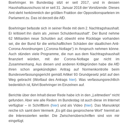
Boehringer. Im Bundestag sitzt er seit 2017, und in dessen
Haushaltsausschuss ist er seit 31. Januar 2018 der Vorsitzende. Dieses
Amt steht herkömmlich der größten Fraktion der Oppositionsparteien im
Parlament zu. Das ist derzeit die AfD.
Boehringer befasste sich in seiner Rede mit dem 2. Nachtragshaushalt.
Er kritisiert ihn darin als „reinen Schuldenhaushalt“. Der Bund nehme
62 Milliarden neue Schulden auf, obwohl eine Rücklage vorhanden
sei, die der Bund für die wirtschaftlichen Schäden der staatlichen Anti-
Corona-Anordnungen („Corona-Notlage“) in Anspruch nehmen könne.
Auch stünden viele Programme, die nun aus dem Nachtragshaushalt
finanziert würden, mit der Corona-Notlage gar nicht im
Zusammenhang. Aus diesen und anderen Kritikgründen habe die AfD
ihren schon angekündigten Antrag auf Normenkontrolle beim
Bundesverfassungsgericht gemäß Artikel 93 Grundgesetz jetzt auf den
Weg gebracht (Wortlaut des Antrags
hier
). Was verfassungsrechtlich
bedenklich ist, führt Boehringer im Einzelnen auf.
Berichte über den Inhalt dieser Rede habe ich in den „Leitmedien“ nicht
gefunden. Aber wie alle Reden im Bundestag ist auch diese im Internet
verfügbar – in Schriftform (
hier
) und als Video (
hier
). Das Manuskript
reiche ich samt dem Vermerk „Es gilt das gesprochene Wort“ hiermit an
die Interessierten weiter. Die Zwischenüberschriften sind von mir
eingefügt.