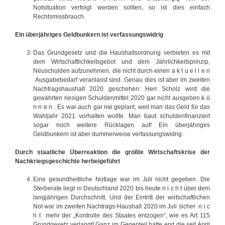
Notsituation verfolgt werden sollten, so ist dies einfach
Rechtsmissbrauch.
Ein überjähriges Geldbunkern ist verfassungswidrig
Das Grundgesetz und die Haushaltsordnung verbieten es mit
dem Wirtschaftlichkeitsgebot und dem Jährlichkeitsprinzip,
Neuschulden aufzunehmen, die nicht durch einen a k t u e l l e n
Ausgabebedarf veranlasst sind. Genau dies ist aber im zweiten
Nachtragshaushalt 2020 geschehen: Herr Scholz wird die
gewährten riesigen Schuldenmittel 2020 gar nicht ausgeben k ö
n n e n . Es war auch gar nie geplant, weil man das Geld für das
Wahljahr 2021 vorhalten wollte. Man baut schuldenfinanziert
sogar noch weitere Rücklagen auf! Ein überjähriges
Geldbunkern ist aber dummerweise verfassungswidrig.
Durch staatliche Überreaktion die größte Wirtschaftskrise der
Nachkriegsgeschichte herbeigeführt
Eine gesundheitliche Notlage war im Juli nicht gegeben. Die
Sterberate liegt in Deutschland 2020 bis heute n i c h t über dem
langjährigen Durchschnitt. Und der Eintritt der wirtschaftlichen
Not war im zweiten Nachtrags-Haushalt 2020 im Juli sicher n i c
h t mehr der „Kontrolle des Staates entzogen“, wie es Art 115
Grundgesetz verlangt! Ganz im Gegenteil hatte erst die seit April