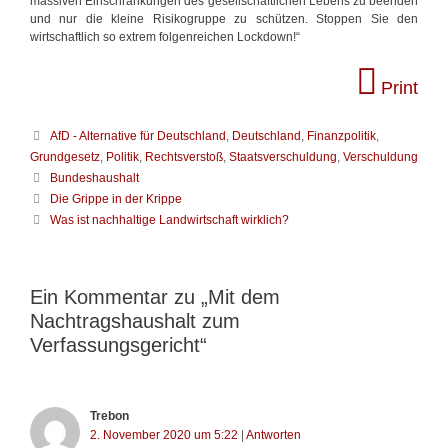
massiven Einschränkungen des gesellschaftlichen Lebens zu beenden
und nur die kleine Risikogruppe zu schützen. Stoppen Sie den
wirtschaftlich so extrem folgenreichen Lockdown!“
Print
K
AfD - Alternative für Deutschland
,
Deutschland
,
Finanzpolitik
,
a
Grundgesetz
,
Politik
,
Rechtsverstoß
,
Staatsverschuldung
,
Verschuldung
t
S
Bundeshaushalt
e
c
B
Die Grippe in der Krippe
g
h
e
Was ist nachhaltige Landwirtschaft wirklich?
o
l
i
r
a
t
i
g
r
e
w
a
Ein Kommentar zu „Mit dem
n
ö
g
Nachtragshaushalt zum
r
s
t
Verfassungsgericht“
-
e
N
r
a
v
i
Trebon
g
2. November 2020 um 5:22
|
Antworten