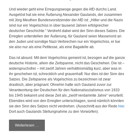
Und wieder geht eine Erregungswoge gegen die AfD durchs Land.
Ausgelöst hat sie eine Äußerung Alexander Gaulands, der zusammen
mit Jörg Meuthen Bundesvorsitzender der AfD ist: „Hitler und die Nazis
sind nur ein Vogelschiss in über tausend Jahren erfolgreicher
deutscher Geschichte.“ Verdreht dabei wird der Sinn dieses Satzes. Die
Erregten unterstellen der Äußerung, für Gauland seien Massenord an
den Juden und sonstige Nazi-Verbrechen nur ein Vogelschiss, er tue
sie also nur als eine Petitesse, als eine Bagatelle ab.
Das ist absurd. Mit dem Vogelschiss gemeint ist, bezogen auf die ganze
deutsche Historie, allein die Zeitspanne, nicht das Geschehen. Die ist –
widerspruchsfrei – mit zwölf Jahren verhältnismäßig kurz, aber was in
ihr geschehen ist, schrecklich und grauenhaft. Nur dies ist der Sinn des
Satzes. Die Zeitspanne als Vogelschiss zu bezeichnen ist zwar
drastisch, aber prägnant. Ohnehin hatte sich Gauland zuvor zur
Verantwortung der Deutschen für den Nationalsozialismus von 1933
bis 1945 bekannt und diese Zeit als „zwölf verdammte Jahre“ verurteilt.
Ebendies wird von den Erregten unterschlagen, sonst nämlich könnten
sie den Sinn des Satzes nicht verdrehen. (Ausschnitt aus der Rede
hier
.
Dort auch Gaulands Stellungnahme zu den Vorwürfen).
Weiterlesen …
D
e