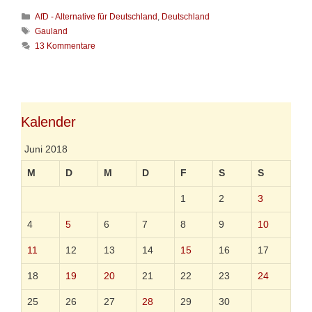
r
K
AfD - Alternative für Deutschland
,
Deutschland
V
a
o
S
Gauland
t
g
c
13 Kommentare
e
e
h
g
l
l
o
s
a
r
c
g
i
h
w
e
i
ö
Kalender
n
s
r
s
t
Juni 2018
-
e
S
r
M
D
M
D
F
S
S
a
t
1
2
3
z
4
5
6
7
8
9
10
11
12
13
14
15
16
17
18
19
20
21
22
23
24
25
26
27
28
29
30