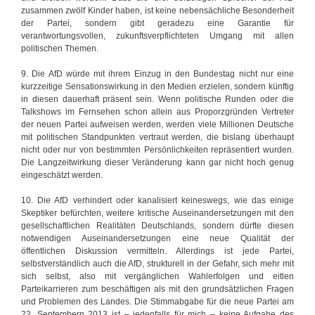
zusammen zwölf Kinder haben, ist keine nebensächliche Besonderheit
der Partei, sondern gibt geradezu eine Garantie für
verantwortungsvollen, zukunftsverpflichteten Umgang mit allen
politischen Themen.
9. Die AfD würde mit ihrem Einzug in den Bundestag nicht nur eine
kurzzeitige Sensationswirkung in den Medien erzielen, sondern künftig
in diesen dauerhaft präsent sein. Wenn politische Runden oder die
Talkshows im Fernsehen schon allein aus Proporzgründen Vertreter
der neuen Partei aufweisen werden, werden viele Millionen Deutsche
mit politischen Standpunkten vertraut werden, die bislang überhaupt
nicht oder nur von bestimmten Persönlichkeiten repräsentiert wurden.
Die Langzeitwirkung dieser Veränderung kann gar nicht hoch genug
eingeschätzt werden.
10. Die AfD verhindert oder kanalisiert keineswegs, wie das einige
Skeptiker befürchten, weitere kritische Auseinandersetzungen mit den
gesellschaftlichen Realitäten Deutschlands, sondern dürfte diesen
notwendigen Auseinandersetzungen eine neue Qualität der
öffentlichen Diskussion vermitteln. Allerdings ist jede Partei,
selbstverständlich auch die AfD, strukturell in der Gefahr, sich mehr mit
sich selbst, also mit vergänglichen Wahlerfolgen und eitlen
Parteikarrieren zum beschäftigen als mit den grundsätzlichen Fragen
und Problemen des Landes. Die Stimmabgabe für die neue Partei am
22. Septembern 2013 ist – jedenfalls für mich – keine Aufgabe des