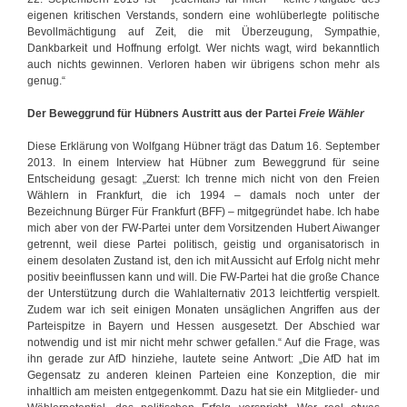
eigenen kritischen Verstands, sondern eine wohlüberlegte politische
Bevollmächtigung auf Zeit, die mit Überzeugung, Sympathie,
Dankbarkeit und Hoffnung erfolgt. Wer nichts wagt, wird bekanntlich
auch nichts gewinnen. Verloren haben wir übrigens schon mehr als
genug.“
Der Beweggrund für Hübners Austritt aus der Partei
Freie Wähler
Diese Erklärung von Wolfgang Hübner trägt das Datum 16. September
2013. In einem Interview hat Hübner zum Beweggrund für seine
Entscheidung gesagt: „Zuerst: Ich trenne mich nicht von den Freien
Wählern in Frankfurt, die ich 1994 – damals noch unter der
Bezeichnung Bürger Für Frankfurt (BFF) – mitgegründet habe. Ich habe
mich aber von der FW-Partei unter dem Vorsitzenden Hubert Aiwanger
getrennt, weil diese Partei politisch, geistig und organisatorisch in
einem desolaten Zustand ist, den ich mit Aussicht auf Erfolg nicht mehr
positiv beeinflussen kann und will. Die FW-Partei hat die große Chance
der Unterstützung durch die Wahlalternativ 2013 leichtfertig verspielt.
Zudem war ich seit einigen Monaten unsäglichen Angriffen aus der
Parteispitze in Bayern und Hessen ausgesetzt. Der Abschied war
notwendig und ist mir nicht mehr schwer gefallen.“ Auf die Frage, was
ihn gerade zur AfD hinziehe, lautete seine Antwort: „Die AfD hat im
Gegensatz zu anderen kleinen Parteien eine Konzeption, die mir
inhaltlich am meisten entgegenkommt. Dazu hat sie ein Mitglieder- und