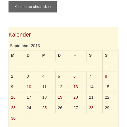
l
s
i
t
e
Kalender
September 2013
M
D
M
D
F
S
S
1
2
3
4
5
6
7
8
9
10
11
12
13
14
15
16
17
18
19
20
21
22
23
24
25
26
27
28
29
30