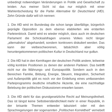
unbedingt notwendigen Veränderungen in Politik und Gesellschaft zu
leisten. Aus meiner Sicht ist das nur möglich mit einer
Wahlentscheidung für die Partei
Alternative für Deutschland
(AfD).
Zehn Gründe dafür will ich nennen:
1. Die AfD wird im Bundestag die schon lange überfällige, bürgerlich
geprägte Opposition zu dem ebenso etablierten wie erstarrten
Parteienblock. Damit wird es wieder möglich, dass auch im deutschen
Parlament die Schicksalsfragen unseres Volkes nicht länger
„alternativlos“ abgehandelt, sondern kontrovers diskutiert werden. Das
kann der vielbeschworenen, tatsächlich aber völlig
heruntergekommenen politischen Kultur in Deutschland nur guttun.
2. Die AfD hat in den Kernfragen der deutschen Politik andere, teilweise
völlig konträre Positionen zu denen der anderen Parteien. Das betrifft
nicht nur die Währungs- und Europapolitik. Sondern auch in den
Bereichen Familie, Bildung, Energie, Steuern, Integration, Sicherheit
und Außenpolitik gibt es noch vor der Erstellung eines umfassenden
Parteiprogramms deutliche inhaltliche Akzente, die eine nachhaltige
Belebung der politischen Diskussionen erwarten lassen.
3. Die AfD steht für das grundgesetzliche Recht auf Meinungsfreiheit.
Das ist längst keine Selbstverständlichkeit mehr in einer Republik, in
der brisante Themen entweder tabuisiert oder mit den
Sprachregelungen der sogenannten „Politischen Korrektheit“ vernebelt