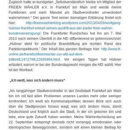
Zugleich hatte er kundgetan „Selbstverständlich bleibe ich Mitglied der
FREIEN WÄHLER e.V. in Frankfurt am Main und werde meine
Funktionen und mein Mandat als Stadtverordneter unverändert
wahrnehmen.“ Der ganze Text seiner damaligen Erklärung findet sich
hier:
http://freiewaehlerblog.wordpress.com/2013/04/09/wolfgang-
hubner-frankfurt-erklart-seinen-austritt-aus-der-partei-freie-wahler-
bundesvereinigung/
. Die Frankfurter Rundscheu hat ihn am 7. Mai
2013 nach seinem Übertritt in die AfD diffamierend so gekennzeichnet:
„Hübner steht für politische Brandstiftung am rechten Rand des
Parteienspektrums.“ Der Inhalt des ganzen Beitrags hier:
http://www.fr-
online.de/frankfurt/kommentar-zur-afd-auf-dem-
trittbrett,1472798,22695864.html
. Vor einigen Tagen hat Hübner
erläutert, warum er bei der Bundestagswahl morgen die AfD wählt. Hier
ist der Wortlaut:
„Ich weiß, was sich ändern muss“
„Als langjähriger Stadtverordneter in der Großstadt Frankfurt am Main
bin ich mit fast allen Problemen unseres Landes mehr oder weniger
konfrontiert. Ich weiß als Kommunalpolitiker, dessen Blick sich auch
über die Stadtgrenzen hinaus wagt, was sich ändern muss, damit
Deutschland und folglich auch die Stadt, in der ich geboren bin und
lebe, eine gute Zukunft haben werden. Meine Wahlentscheidung am
22. September entspringt deshalb nicht vorrangig emotionalen oder
ideologischen Beweggründen, sondern will einen kleinen Beitrag für