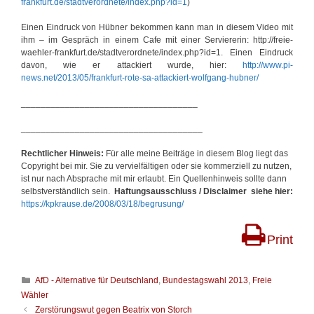
frankfurt.de/stadtverordnete/index.php?id=1
)
Einen Eindruck von Hübner bekommen kann man in diesem Video mit
ihm – im Gespräch in einem Cafe mit einer Serviererin: http://freie-
waehler-frankfurt.de/stadtverordnete/index.php?id=1. Einen Eindruck
davon, wie er attackiert wurde, hier:
http://www.pi-
news.net/2013/05/frankfurt-rote-sa-attackiert-wolfgang-hubner/
____________________________________
_____________________________________
Rechtlicher Hinweis:
Für alle meine Beiträge in diesem Blog liegt das
Copyright bei mir. Sie zu vervielfältigen oder sie kommerziell zu nutzen,
ist nur nach Absprache mit mir erlaubt. Ein Quellenhinweis sollte dann
selbstverständlich sein.
Haftungsausschluss / Disclaimer siehe hier:
https://kpkrause.de/2008/03/18/begrusung/
Print
K
AfD - Alternative für Deutschland
,
Bundestagswahl 2013
,
Freie
a
Wähler
t
B
Zerstörungswut gegen Beatrix von Storch