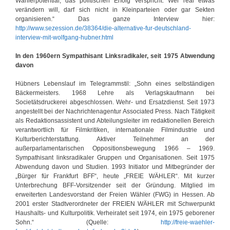
Wählerpotential, das politischen Erfolg verspricht. Wer real etwas
verändern will, darf sich nicht in Kleinparteien oder gar Sekten
organisieren.“ Das ganze Interview hier:
http://www.sezession.de/38364/die-alternative-fur-deutschland-
interview-mit-wolfgang-hubner.html
In den 1960ern Sympathisant Linksradikaler, seit 1975 Abwendung
davon
Hübners Lebenslauf im Telegrammstil: „Sohn eines selbständigen
Bäckermeisters. 1968 Lehre als Verlagskaufmann bei
Societätsdruckerei abgeschlossen. Wehr- und Ersatzdienst. Seit 1973
angestellt bei der Nachrichtenagentur Associated Press. Nach Tätigkeit
als Redaktionsassistent und Abteilungsleiter im redaktionellen Bereich
verantwortlich für Filmkritiken, internationale Filmindustrie und
Kulturberichterstattung. Aktiver Teilnehmer an der
außerparlamentarischen Oppositionsbewegung 1966 – 1969.
Sympathisant linksradikaler Gruppen und Organisationen. Seit 1975
Abwendung davon und Studien. 1993 Initiator und Mitbegründer der
„Bürger für Frankfurt BFF“, heute „FREIE WÄHLER“. Mit kurzer
Unterbrechung BFF-Vorsitzender seit der Gründung. Mitglied im
erweiterten Landesvorstand der Freien Wähler (FWG) in Hessen. Ab
2001 erster Stadtverordneter der FREIEN WÄHLER mit Schwerpunkt
Haushalts- und Kulturpolitik. Verheiratet seit 1974, ein 1975 geborener
Sohn.“ (Quelle:
http://freie-waehler-