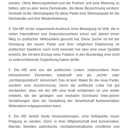
werden. Ohne Meinungsfreiheit und die Freiheit, sich eine Meinung zu
bilden, gibt es aber keine Demokratie, die diese Bezeichnung verdient.
Deshalb ist die Stimmabgabe für diese Partei eine Stimmabgabe für die
Demokratie und ihre Wiederbelebung.
4. Die AfD ist der organisierte Ausdruck einer Bewegung im Volk, die in
vielen Internetforen und Diskussionszirkeln schon seit Jahren einen
Weg zu politischer Wirksamkeit gesucht hat. Diese Suche ist mit der
Gründung der neuen Partei und ihrer möglichen Etablierung im
politischen Spektrum noch nicht beendet, hat aber eine neue Qualität
erreicht, die mit dem Einzug einer Fraktion in den Bundestag eine nicht
zu unterschätzende Sogwirkung haben dürfte.
5. Die AfD wird von der politischen Linken, insbesondere ihren
linksextremen Elementen, bekämpft und als „rechts“ oder
„rechtspopulistisch“ denunziert. Das ist kein Makel für die neue Partei,
sondern eine Auszeichnung. Denn die politische Linke hat gut
verstanden, dass mit der AfD eine Kraft entstanden ist und weiter
entsteht, die der geistigen und medialen Dominanz links-grüner
Vorstellungen über die Gestaltung der Gesellschaft fundamentalen
Widerstand entgegensetzen kann.
6. Die AfD besitzt beste Voraussetzungen, eine Volkspartei neuer
Prägung zu werden. Denn in ihrer Mitgliedschaft sind konservative,
liberale, libertäre, patriotische, rechtsdemokratische, christliche und