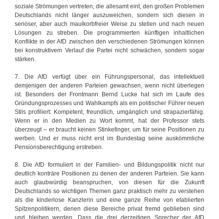
soziale Strömungen vertreten, die allesamt eint, den großen Problemen
Deutschlands nicht länger auszuweichen, sondern sich diesen in
seriöser, aber auch maulkorbfreier Weise zu stellen und nach neuen
Lösungen zu streben. Die programmierten künftigen inhaltlichen
Konflikte in der AfD zwischen den verschiedenen Strömungen können
bei konstruktivem Verlauf die Partei nicht schwächen, sondern sogar
stärken.
7. Die AfD verfügt über ein Führungspersonal, das intellektuell
demjenigen der anderen Parteien gewachsen, wenn nicht überlegen
ist. Besonders der Frontmann Bernd Lucke hat sich im Laufe des
Gründungsprozesses und Wahlkampfs als ein politischer Führer neuen
Stils profiliert: Kompetent, freundlich, umgänglich und strapazierfähig.
Wenn er in den Medien zu Wort kommt, hat der Professor stets
überzeugt – er braucht keinen Stinkefinger, um für seine Positionen zu
werben. Und er muss nicht erst im Bundestag seine auskömmliche
Pensionsberechtigung erstreben.
8. Die AfD formuliert in der Familien- und Bildungspolitik nicht nur
deutlich konträre Positionen zu denen der anderen Parteien. Sie kann
auch glaubwürdig beanspruchen, von diesen für die Zukunft
Deutschlands so wichtigen Themen ganz praktisch mehr zu verstehen
als die kinderlose Kanzlerin und eine ganze Reihe von etablierten
Spitzenpolitikern, denen diese Bereiche privat fremd geblieben sind
und bleiben werden. Dass die drei derzeitigen Sprecher der AfD