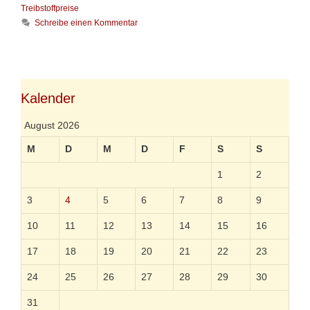
e
h
Treibstoffpreise
o
g
l
Schreibe einen Kommentar
r
e
a
i
n
g
e
d
w
n
i
ö
e
r
h
t
Kalender
o
e
h
r
August 2026
e
n
M
D
M
D
F
S
S
T
r
1
2
e
i
3
4
b
5
6
7
8
9
s
t
10
11
12
13
14
15
16
o
f
17
18
19
20
21
22
23
f
p
24
25
26
27
28
29
30
r
e
31