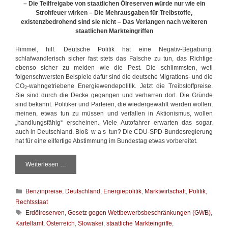
– Die Teilfreigabe von staatlichen Ölreserven würde nur wie ein
Strohfeuer wirken – Die Mehrausgaben für Treibstoffe,
existenzbedrohend sind sie nicht – Das Verlangen nach weiteren
staatlichen Markteingriffen
Himmel, hilf. Deutsche Politik hat eine Negativ-Begabung:
schlafwandlerisch sicher fast stets das Falsche zu tun, das Richtige
ebenso sicher zu meiden wie die Pest. Die schlimmsten, weil
folgenschwersten Beispiele dafür sind die deutsche Migrations- und die
CO
-wahngetriebene Energiewendepolitik. Jetzt die Treibstoffpreise.
2
Sie sind durch die Decke gegangen und verharren dort. Die Gründe
sind bekannt. Politiker und Parteien, die wiedergewählt werden wollen,
meinen, etwas tun zu müssen und verfallen in Aktionismus, wollen
„handlungsfähig“ erscheinen. Viele Autofahrer erwarten das sogar,
auch in Deutschland. Bloß w a s tun? Die CDU-SPD-Bundesregierung
hat für eine eilfertige Abstimmung im Bundestag etwas vorbereitet.
Weiterlesen …
W
a
s
K
Benzinpreise
,
Deutschland
,
Energiepolitik
,
Marktwirtschaft
,
Politik
,
t
a
u
Rechtsstaat
t
n
S
Erdölreserven
,
Gesetz gegen Wettbewerbsbeschränkungen (GWB)
,
e
g
c
Kartellamt
,
Österreich
,
Slowakei
,
staatliche Markteingriffe
,
g