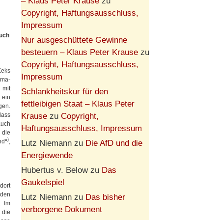
– Klaus Peter Krause
zu
Copyright, Haftungsausschluss,
Impressum
auch
Nur ausgeschüttete Gewinne
besteuern – Klaus Peter Krause
zu
Copyright, Haftungsausschluss,
Keks
Impressum
ima-
 mit
Schlankheitskur für den
 ein
fettleibigen Staat – Klaus Peter
gen.
Krause
zu
Copyright,
dass
auch
Haftungsausschluss, Impressum
 die
)
nd
*
,
Lutz Niemann
zu
Die AfD und die
Energiewende
Hubertus v. Below
zu
Das
Gaukelspiel
dort
 den
Lutz Niemann
zu
Das bisher
. Im
verborgene Dokument
die