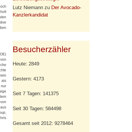
Doch
Lutz Niemann
zu
Der Avocado-
holt
Kanzlerkandidat
sten
tive
aben
Besucherzähler
DOE)
 von
Heute: 2849
iche
chte
mein
Gestern: 4173
 als
 nur
aige
Seit 7 Tagen: 141375
udem
 von
 aus
Seit 30 Tagen: 584498
oup
,
hris
Gesamt seit 2012: 9278464