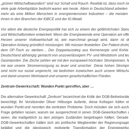
„grünen Wirtschaftswunders“ sind nur Schall und Rauch. Realität ist, dass noch ni
viele gute Arbeitsplätze bedroht waren wie heute. Allein in Deutschland arbeiten 
mehr als eine Million Menschen in energieintensiven Industrien – die meisten
ihnen in den Branchen der IGBCE und der IG Metall.
Vor allem die deutsche Energiepolitik hat sich zu einem der gefährlichsten Stand
und Wirtschaftsrisiken entwickelt. Wenn die Energiewende eine Operation am off
Herzen unserer Volkswirtschaft ist, wie manchmal gesagt wird, dann ist d
Operation bislang gründlich misslungen. Wir müssen feststellen: Der Patient droht,
dem OP-Tisch zu sterben… Der Doppelausstieg aus Kernenergie und Kohle
Deutschland abhängig gemacht von unzuverlässigem PV- und Windstrom und te
Gasimporten. Die Zeche zahlen wir mit den europaweit höchsten Strompreisen. 
nie war unsere Stromversorgung so teuer und unsicher. Diese hohen Strompr
sind nicht nur sozial ungerecht, sie bedrohen inzwischen auch unsere Wirtscha
und damit unseren Wohlstand und unseren gesellschaftlichen Frieden.
Zentrum-Gewerkschaft: Wunden Punkt getroffen, aber …
Die alternative Gewerkschaft „Zentrum“ bezeichnet die Kritik der DGB-Betriebsräte
berechtigt. Ihr Vorsitzender Oliver Hilburger äußerte, diese Kollegen träfen e
wunden Punkt und nennten die zentralen Probleme. Doch müssten sie sich auch
Frage gefallen lassen, warum sie ausgerechnet in jenen DGB-Gewerkschaften a
seien, die maßgeblich zu den jetzigen Zuständen beigetragen hätten. Gerade
DGB-Gewerkschaften hätten sich als politische Wegbereiter der Regierungsag
betätigt und die ideologisch motivierte Transformation der Energiewirtsc