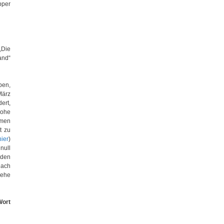
pper
„Die
and“
ben,
März
ert,
hohe
men
t zu
hier
)
null
nden
nach
iehe
Wort