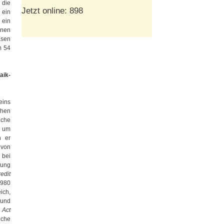
 die
Jetzt online: 898
 ein
 ein
ünen
asen
m 54
aik-
eins
chen
iche
i um
n er
 von
 bei
gung
edit
1980
ich,
und
 Act
iche