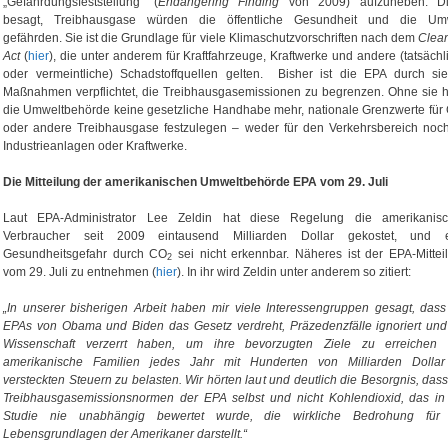
„Gefährdungsfeststellung“ (
Endangering Finding
von 2009) aufzuheben. Di
besagt, Treibhausgase würden die öffentliche Gesundheit und die Um
gefährden. Sie ist die Grundlage für viele Klimaschutzvorschriften nach dem
Clean
Act
(
hier
), die unter anderem für Kraftfahrzeuge, Kraftwerke und andere (tatsächl
oder vermeintliche) Schadstoffquellen gelten. Bisher ist die EPA durch si
Maßnahmen verpflichtet, die Treibhausgasemissionen zu begrenzen. Ohne sie h
die Umweltbehörde keine gesetzliche Handhabe mehr, nationale Grenzwerte für
oder andere Treibhausgase festzulegen – weder für den Verkehrsbereich noch
Industrieanlagen oder Kraftwerke.
Die Mitteilung der amerikanischen Umweltbehörde EPA vom 29. Juli
Laut EPA-Administrator Lee Zeldin hat diese Regelung die amerikanis
Verbraucher seit 2009 eintausend Milliarden Dollar gekostet, und 
Gesundheitsgefahr durch CO
sei nicht erkennbar. Näheres ist der EPA-Mittei
2
vom 29. Juli zu entnehmen (
hier
). In ihr wird Zeldin unter anderem so zitiert:
„In unserer bisherigen Arbeit haben mir viele Interessengruppen gesagt, dass
EPAs von Obama und Biden das Gesetz verdreht, Präzedenzfälle ignoriert und
Wissenschaft verzerrt haben, um ihre bevorzugten Ziele zu erreichen
amerikanische Familien jedes Jahr mit Hunderten von Milliarden Dolla
versteckten Steuern zu belasten. Wir hörten laut und deutlich die Besorgnis, dass
Treibhausgasemissionsnormen der EPA selbst und nicht Kohlendioxid, das in
Studie nie unabhängig bewertet wurde, die wirkliche Bedrohung für
Lebensgrundlagen der Amerikaner darstellt.“