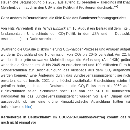
steuerliche Begünstigung bis 2028 auslaufend zu beenden – allerdings mit kna
)
Mehrheit, denn auch in den USA ist die Politik mit Profiteuren durchsetzt.
**
Ganz anders in Deutschland: die üble Rolle des Bundesverfassungsgerichts
Von Fritz Vahrenholt ist in
Tichys Einblick
am 16. August ein Beitrag mit dem Titel 
fundamentalen Unterschiede der CO
-Politik in den USA und in Deutschl
2
erschienen (
hier
). Darin schreibt er:
„Während die USA die Diskriminierung CO
-haltiger Prozesse und Anlagen aufge
2
wurde in Deutschland die Nullemission von CO
bis 2045 verfestigt: Am 22. 
2
wurde mit rot-grün-schwarzer Mehrheit sogar die Verfassung (Art. 143h) geänd
wonach die Klimaneutralität bis 2045 zu erreichen sei und 100 Milliarden Euro 
Sonderschulden zur Beschleunigung des Ausstiegs aus dem CO
aufgenom
2
werden können.“ Eine Änderung durch das Bundesverfassungsgericht sei nich
erwarten, da es bereits 2021 eine höchst zweifelhafte Entscheidung (siehe
getroffen habe, nach der in Deutschland die CO
-Emissionen bis 2050 auf 
2
zurückzuführen seien. Schlimmer noch: Die von der SPD zu nominiere
Kandidaten für das Bundesverfassungsgericht würden vor allen Dingen da
ausgesucht, ob sie eine grüne klimaaktivistische Ausrichtung hätten (s
beispielsweise
hier
).
Kernenergie in Deutschland? Im CDU-SPD-Koalitionsvertrag kommt das 
noch nicht einmal vor