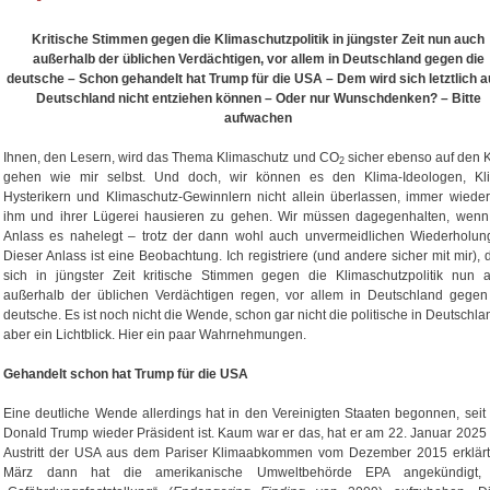
Kritische Stimmen gegen die Klimaschutzpolitik in jüngster Zeit nun auch
außerhalb der üblichen Verdächtigen, vor allem in Deutschland gegen die
deutsche – Schon gehandelt hat Trump für die USA – Dem wird sich letztlich 
Deutschland nicht entziehen können – Oder nur Wunschdenken? – Bitte
aufwachen
Ihnen, den Lesern, wird das Thema Klimaschutz und CO
sicher ebenso auf den 
2
gehen wie mir selbst. Und doch, wir können es den Klima-Ideologen, Kl
Hysterikern und Klimaschutz-Gewinnlern nicht allein überlassen, immer wieder
ihm und ihrer Lügerei hausieren zu gehen. Wir müssen dagegenhalten, wenn
Anlass es nahelegt – trotz der dann wohl auch unvermeidlichen Wiederholun
Dieser Anlass ist eine Beobachtung. Ich registriere (und andere sicher mit mir), 
sich in jüngster Zeit kritische Stimmen gegen die Klimaschutzpolitik nun 
außerhalb der üblichen Verdächtigen regen, vor allem in Deutschland gegen
deutsche. Es ist noch nicht die Wende, schon gar nicht die politische in Deutschla
aber ein Lichtblick. Hier ein paar Wahrnehmungen.
Gehandelt schon hat Trump für die USA
Eine deutliche Wende allerdings hat in den Vereinigten Staaten begonnen, seit 
Donald Trump wieder Präsident ist. Kaum war er das, hat er am 22. Januar 2025
Austritt der USA aus dem Pariser Klimaabkommen vom Dezember 2015 erklärt
März dann hat die amerikanische Umweltbehörde EPA angekündigt, 