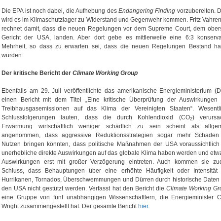
Die EPA ist noch dabei, die Aufhebung des
Endangering Finding
vorzubereiten. 
wird es im Klimaschutzlager zu Widerstand und Gegenwehr kommen. Fritz Vahren
rechnet damit, dass die neuen Regelungen vor dem Supreme Court, dem ober
Gericht der USA, landen. Aber dort gebe es mittlerweile eine 6:3 konserva
Mehrheit, so dass zu erwarten sei, dass die neuen Regelungen Bestand h
würden.
Der kritische Bericht der
Climate Working Group
Ebenfalls am 29. Juli veröffentlichte das amerikanische Energieministerium (
einen Bericht mit dem Titel „Eine kritische Überprüfung der Auswirkungen
Treibhausgasemissionen auf das Klima der Vereinigten Staaten“. Wesentl
Schlussfolgerungen lauten, dass die durch Kohlendioxid (CO
) verursa
2
Erwärmung wirtschaftlich weniger schädlich zu sein scheint als allge
angenommen, dass aggressive Reduktionsstrategien sogar mehr Schaden
Nutzen bringen könnten, dass politische Maßnahmen der USA voraussichtlich
unerhebliche direkte Auswirkungen auf das globale Klima haben werden und etw
Auswirkungen erst mit großer Verzögerung eintreten. Auch kommen sie z
Schluss, dass Behauptungen über eine erhöhte Häufigkeit oder Intensität
Hurrikanen, Tornados, Überschwemmungen und Dürren durch historische Daten
den USA nicht gestützt werden. Verfasst hat den Bericht die
Climate Working Gr
eine Gruppe von fünf unabhängigen Wissenschaftlern, die Energieminister C
Wright zusammengestellt hat. Der gesamte Bericht
hier
.