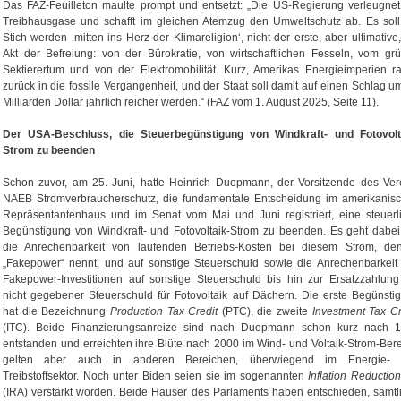
Das FAZ-Feuilleton maulte prompt und entsetzt: „Die US-Regierung verleugnet
Treibhausgase und schafft im gleichen Atemzug den Umweltschutz ab. Es soll
Stich werden ‚mitten ins Herz der Klimareligion‘, nicht der erste, aber ultimative,
Akt der Befreiung: von der Bürokratie, von wirtschaftlichen Fesseln, vom gr
Sektierertum und von der Elektromobilität. Kurz, Amerikas Energieimperien r
zurück in die fossile Vergangenheit, und der Staat soll damit auf einen Schlag u
Milliarden Dollar jährlich reicher werden.“ (FAZ vom 1. August 2025, Seite 11).
Der USA-Beschluss, die Steuerbegünstigung von Windkraft- und Fotovolt
Strom zu beenden
Schon zuvor, am 25. Juni, hatte Heinrich Duepmann, der Vorsitzende des Ver
NAEB Stromverbraucherschutz, die fundamentale Entscheidung im amerikanis
Repräsentantenhaus und im Senat vom Mai und Juni registriert, eine steuerl
Begünstigung von Windkraft- und Fotovoltaik-Strom zu beenden. Es geht dabe
die Anrechenbarkeit von laufenden Betriebs-Kosten bei diesem Strom, de
„Fakepower“ nennt, und auf sonstige Steuerschuld sowie die Anrechenbarkeit
Fakepower-Investitionen auf sonstige Steuerschuld bis hin zur Ersatzzahlung
nicht gegebener Steuerschuld für Fotovoltaik auf Dächern. Die erste Begünsti
hat die Bezeichnung
Production Tax Credit
(PTC), die zweite
Investment Tax Cr
(ITC). Beide Finanzierungsanreize sind nach Duepmann schon kurz nach 
entstanden und erreichten ihre Blüte nach 2000 im Wind- und Voltaik-Strom-Bere
gelten aber auch in anderen Bereichen, überwiegend im Energie- 
Treibstoffsektor. Noch unter Biden seien sie im sogenannten
Inflation Reduction
(IRA) verstärkt worden. Beide Häuser des Parlaments haben entschieden, sämtl