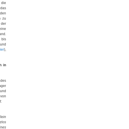
 die
 das
 den
n zu
 der
eine
and.
 bis
 und
ier
),
h in
 des
ager
 und
 von
t:
lein
zlos
ines