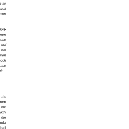
e so
weit
 von
ort-
enen
iese
 auf
 hat
uren
Noch
eise
ft –
 als
inen
 die
ktiv
 die
enda
haft