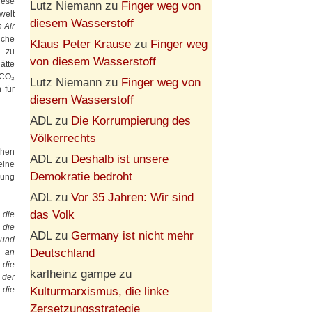
ese
Lutz Niemann
zu
Finger weg von
welt
diesem Wasserstoff
 Air
iche
Klaus Peter Krause
zu
Finger weg
e zu
von diesem Wasserstoff
ätte
 CO₂
Lutz Niemann
zu
Finger weg von
 für
diesem Wasserstoff
ADL
zu
Die Korrumpierung des
Völkerrechts
chen
ADL
zu
Deshalb ist unsere
eine
Demokratie bedroht
lung
ADL
zu
Vor 35 Jahren: Wir sind
das Volk
 die
 die
ADL
zu
Germany ist nicht mehr
 und
Deutschland
r an
 die
karlheinz gampe
zu
 der
Kulturmarxismus, die linke
 die
Zersetzungsstrategie