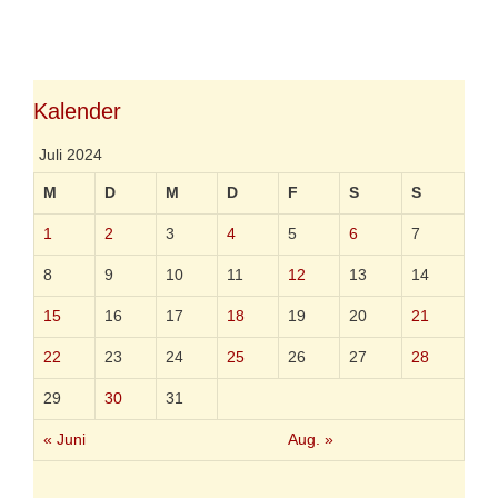
w
h
o
e
l
r
n
a
i
d
g
e
e
w
n
b
ö
Kalender
i
r
s
t
Juli 2024
z
e
u
r
M
D
M
D
F
S
S
m
b
1
2
3
4
5
6
7
i
t
8
9
10
11
12
13
14
t
e
15
16
17
18
19
20
21
r
e
22
23
24
25
26
27
28
n
E
29
30
31
n
d
« Juni
Aug. »
e