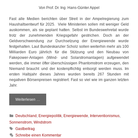
Von Prof. Dr. Ing. Hans-Günter Appel
Fast alle Medien berichten über Streit in der Ampelregierung zum
Haushaltsentwurf für 2025. Viele Ministerien sollen mit weniger Geld
auskommen, als sie geplant hatten. Selbst im Bundeswehretat wurde
trotz der zunehmenden Kriegsgefahr gestrichen. Doch an der
Geldverschwendung zur Durchsetzung der Energiewende wurde
festgehalten. Laut Bundeskanzler Scholz sollen weiterhin mehr als 100
Milliarden Euro jährlich für die Stützung und den Neubau von
Fakepower-Anlagen (Wind- und Solarstromanlagen) aufgewendet
werden, die immer öfter überschüssigen Phantomstrom erzeugen, den
Niemand braucht und der kostenpflichtig entsorgt werden muss. Im
ersten Halbjahr dieses Jahres wurden bereits 267 Stunden mit
negativen Börsenpreisen registriert. Fast so viel wie im ganzen letzten
Jahr.
Weiterlesen …
E
n
e
K
Deutschland
,
Energiepolitik
,
Energiewende
,
Interventionismus
,
r
a
g
Sonnenstrom
,
Windstrom
t
i
S
Gastbeitrag
e
e
c
Schreibe einen Kommentar
g