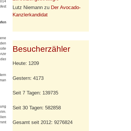
2014
fest
Lutz Niemann
zu
Der Avocado-
Kanzlerkandidat
pfen
gene
rden
Besucherzähler
olle
anze
 das
Heute: 1209
dern
Gestern: 4173
 man
Seit 7 Tagen: 139735
rung
Seit 30 Tagen: 582858
rim.
lien
Gesamt seit 2012: 9276824
ommt