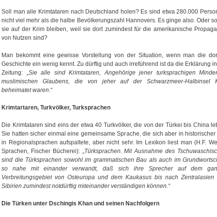
Soll man alle Krimtataren nach Deutschland holen? Es sind etwa 280.000 Perso
nicht viel mehr als die halbe Bevölkerungszahl Hannovers. Es ginge also. Oder so
sie auf der Krim bleiben, weil sie dort zumindest für die amerikanische Propag
von Nutzen sind?
Man bekommt eine gewisse Vorstellung von der Situation, wenn man die dor
Geschichte ein wenig kennt. Zu dürftig und auch irreführend ist da die Erklärung in
Zeitung: „
Sie alle sind Krimtataren, Angehörige jener turksprachigen Minder
muslimischen Glaubens, die von jeher auf der Schwarzmeer-Halbinsel 
beheimatet waren.“
Krimtartaren, Turkvölker, Turksprachen
Die Krimtataren sind eins der etwa 40 Turkvölker, die von der Türkei bis China le
Sie hatten sicher einmal eine gemeinsame Sprache, die sich aber in historischer 
in Regionalsprachen aufspaltete, aber nicht sehr. Im Lexikon liest man (H.F. We
Sprachen, Fischer Bücherei): „
Türksprachen.
Mit Ausnahme des Tschuwaschis
sind die Türksprachen sowohl im grammatischen Bau als auch im Grundwortsc
so nahe mit einander verwandt, daß sich ihre Sprecher auf dem ga
Verbreitungsgebiet von Osteuropa und dem Kaukasus bis nach Zentralasien
Sibirien zumindest notdürftig miteinander verständigen können.“
Die Türken unter Dschingis Khan und seinen Nachfolgern