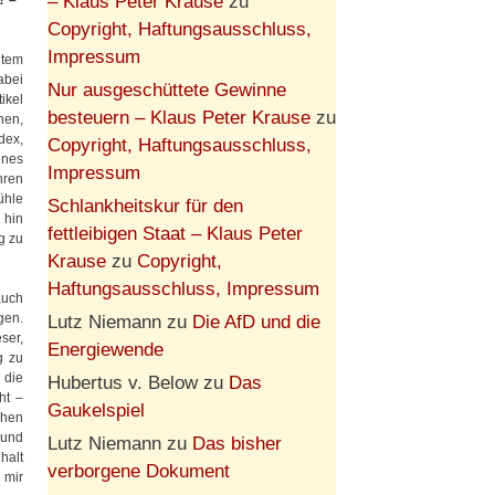
– Klaus Peter Krause
zu
? –
Copyright, Haftungsausschluss,
Impressum
item
abei
Nur ausgeschüttete Gewinne
tikel
besteuern – Klaus Peter Krause
zu
nen,
dex,
Copyright, Haftungsausschluss,
enes
Impressum
hren
ühle
Schlankheitskur für den
 hin
fettleibigen Staat – Klaus Peter
g zu
Krause
zu
Copyright,
Haftungsausschluss, Impressum
auch
gen.
Lutz Niemann
zu
Die AfD und die
ser,
Energiewende
g zu
 die
Hubertus v. Below
zu
Das
ht –
Gaukelspiel
chen
 und
Lutz Niemann
zu
Das bisher
halt
verborgene Dokument
 mir