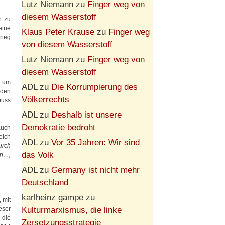
Lutz Niemann
zu
Finger weg von
diesem Wasserstoff
h zu
eine
Klaus Peter Krause
zu
Finger weg
rieg
von diesem Wasserstoff
Lutz Niemann
zu
Finger weg von
diesem Wasserstoff
t um
ADL
zu
Die Korrumpierung des
 den
Völkerrechts
muss
ADL
zu
Deshalb ist unsere
Demokratie bedroht
auch
eich
ADL
zu
Vor 35 Jahren: Wir sind
urch
das Volk
en…,
ADL
zu
Germany ist nicht mehr
Deutschland
karlheinz gampe
zu
 mit
Kulturmarxismus, die linke
eser
 die
Zersetzungsstrategie