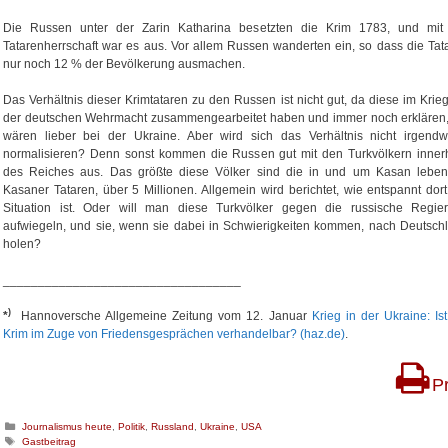
Die Russen unter der Zarin Katharina besetzten die Krim 1783, und mit
Tatarenherrschaft war es aus. Vor allem Russen wanderten ein, so dass die Tat
nur noch 12 % der Bevölkerung ausmachen.
Das Verhältnis dieser Krimtataren zu den Russen ist nicht gut, da diese im Krieg
der deutschen Wehrmacht zusammengearbeitet haben und immer noch erklären,
wären lieber bei der Ukraine. Aber wird sich das Verhältnis nicht irgend
normalisieren? Denn sonst kommen die Russen gut mit den Turkvölkern inner
des Reiches aus. Das größte diese Völker sind die in und um Kasan lebe
Kasaner Tataren, über 5 Millionen. Allgemein wird berichtet, wie entspannt dort
Situation ist. Oder will man diese Turkvölker gegen die russische Regie
aufwiegeln, und sie, wenn sie dabei in Schwierigkeiten kommen, nach Deutsch
holen?
__________________________________
)
*
Hannoversche Allgemeine Zeitung vom 12. Januar
Krieg in der Ukraine: Ist
Krim im Zuge von Friedensgesprächen verhandelbar? (haz.de)
.
Pr
K
Journalismus heute
,
Politik
,
Russland
,
Ukraine
,
USA
a
S
Gastbeitrag