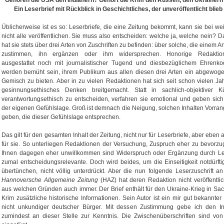
Gehören die USA den Indianern? Gehört die Krim den Russen, den Ukrainern
Ein Leserbrief mit Rückblick in Geschichtliches, der unveröffentlicht blieb
Üblicherweise ist es so: Leserbriefe, die eine Zeitung bekommt, kann sie bei we
nicht alle veröffentlichen. Sie muss also entscheiden: welche ja, welche nein? D
hat sie stets über drei Arten von Zuschriften zu befinden: über solche, die einem Ar
zustimmen, ihn ergänzen oder ihm widersprechen. Honorige Redaktio
ausgestattet noch mit journalistischer Tugend und diesbezüglichem Ehrenko
werden bemüht sein, ihrem Publikum aus allen diesen drei Arten ein abgewog
Gemisch zu bieten. Aber in zu vielen Redaktionen hat sich seit schon vielen Ja
gesinnungsethisches Denken breitgemacht. Statt in sachlich-objektiver K
verantwortungsethisch zu entscheiden, verfahren sie emotional und geben sich
der eigenen Gefühlslage. Groß ist demnach die Neigung, solchen Inhalten Vorran
geben, die dieser Gefühlslage entsprechen.
Das gilt für den gesamten Inhalt der Zeitung, nicht nur für Leserbriefe, aber eben 
für sie. So unterliegen Redaktionen der Versuchung, Zuspruch eher zu bevorzu
Ihnen dagegen eher unwillkommen sind Widerspruch oder Ergänzung durch Le
zumal entscheidungsrelevante. Doch wird beides, um die Einseitigkeit notdürfti
übertünchen, nicht völlig unterdrückt. Aber die nun folgende Leserzuschrift an
Hannoversche Allgemeine Zeitung
(HAZ) hat deren Redaktion nicht veröffentlic
aus welchen Gründen auch immer. Der Brief enthält für den Ukraine-Krieg in Sa
Krim zusätzliche historische Informationen. Sein Autor ist ein mir gut bekannter
nicht unkundiger deutscher Bürger. Mit dessen Zustimmung gebe ich den In
zumindest an dieser Stelle zur Kenntnis. Die Zwischenüberschriften sind von