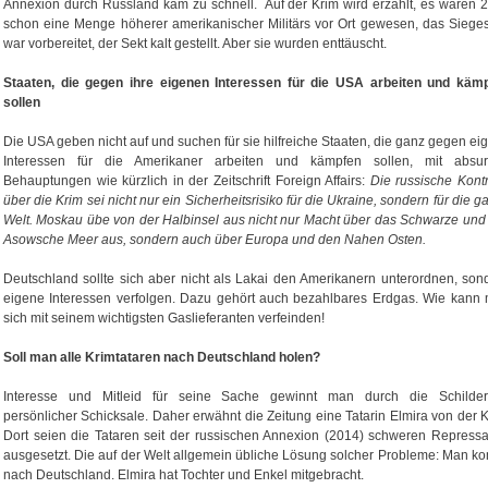
Annexion durch Russland kam zu schnell. Auf der Krim wird erzählt, es wären 
schon eine Menge höherer amerikanischer Militärs vor Ort gewesen, das Sieges
war vorbereitet, der Sekt kalt gestellt. Aber sie wurden enttäuscht.
Staaten, die gegen ihre eigenen Interessen für die USA arbeiten und käm
sollen
Die USA geben nicht auf und suchen für sie hilfreiche Staaten, die ganz gegen ei
Interessen für die Amerikaner arbeiten und kämpfen sollen, mit absu
Behauptungen wie kürzlich in der Zeitschrift Foreign Affairs:
Die russische Kontr
über die Krim sei nicht nur ein Sicherheitsrisiko für die Ukraine, sondern für die g
Welt. Moskau übe von der Halbinsel aus nicht nur Macht über das Schwarze und
Asowsche Meer aus, sondern auch über Europa und den Nahen Osten.
Deutschland sollte sich aber nicht als Lakai den Amerikanern unterordnen, son
eigene Interessen verfolgen. Dazu gehört auch bezahlbares Erdgas. Wie kann
sich mit seinem wichtigsten Gaslieferanten verfeinden!
Soll man alle Krimtataren nach Deutschland holen?
Interesse und Mitleid für seine Sache gewinnt man durch die Schilde
persönlicher Schicksale. Daher erwähnt die Zeitung eine Tatarin Elmira von der K
Dort seien die Tataren seit der russischen Annexion (2014) schweren Repressa
ausgesetzt. Die auf der Welt allgemein übliche Lösung solcher Probleme: Man k
nach Deutschland. Elmira hat Tochter und Enkel mitgebracht.