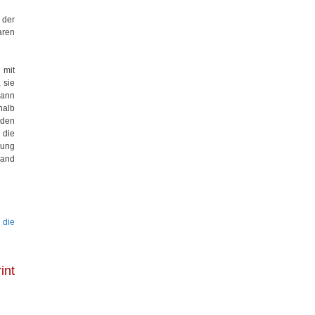
 der
aren
 mit
 sie
wann
halb
nden
 die
rung
land
 die
int