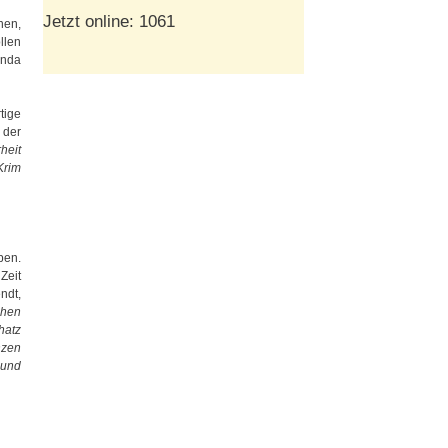
Jetzt online: 1061
nen,
llen
anda
tige
 der
heit
Krim
ben.
Zeit
ndt,
chen
hatz
nzen
 und