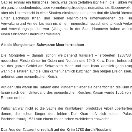
Gab es einmal ein türkisches Reich, was dann zerfallen ist? Nein, die Türken w
ein ganz unbedeutendes, aber vermehrungsfreudiges nomadisches Steppenvolk,
aber als Unterschicht in viele Staaten einsickerte und dann dort die Macht übern
Unter Dschingis Khan und seinen Nachfolgern unterwanderten die Tü
Verwaltung und Armee, bis man nicht mehr mongolisch sprach und türkisch Verke
und Verwaltungssprache war. (Übrigens, in der Stadt Hannover haben wir s
einen türkischen Oberbürgermeister).
Als die Mongolen am Schwarzen Meer herrschten
Die Mongolen – damals schon weitgehend türkisiert – eroberten 1237/38
russischen Fürstentümer im Osten und Norden und 1240 Kiew. Damit beherrsc
sie das ganze Gebiet am Schwarzen Meer, und man kann ziemlich genau sa
wann die Tataren auf die Krim kamen, nämlich kurz nach den obigen Ereignissen.
gehörten zum mongolischen Reich.
Auf der Krim waren die Tataren eine Minderheit, aber sie beherrschten die Krim 
lange nach dem Untergang des mongolischen Reiches. Kasan wurde 1551 von
Russen erobert.
Wirtschaft war nicht so die Sache der Krimtataren, produktive Arbeit überließen
denen, die schon länger dort lebten. Der Khan ließ sich seinen Palas
Bachtschissaraj 1531 von einem italienischen Architekten entwerfen.
Das Aus der Tatarenherrschaft auf der Krim 1783 durch Russland