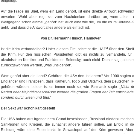
eingefügt.
Auf die Frage im Brief, wem ein Land gehört, ist eine direkte Antwort schwerlic
erwarten. Wohl aber regt sie zum Nachdenken darüber an, wem alles 
Weltgegend schon einmal „gehört“ hat, auch eine wie die, um die es im Ukraine-K
geht, und dass die Antwort alles andere als einfach ist.
Von Dr. Hermann Hinsch, Hannover
)
Ist die Krim verhandelbar? Unter diesem Titel schreibt die HAZ
*
über den Strei
die Krim. Für den russischen Präsidenten gibt es nichts zu verhandeln, für
ukrainischen Komiker und Präsidenten Selenskyj auch nicht. Dieser sagt, alles 
zurückgewonnen werden, „was uns gehört“.
Wem gehört aber ein Land? Gehören die USA den Indianern? Vor 1900 sagten 
Engländer und Franzosen, dass Kamerun, Togo und Ostafrika dem Deutschen R
gehören würden. Leider ist es immer noch so, wie Bismarck sagte:
„Nicht d
Reden oder Majoritätsbeschlüsse werden die großen Fragen der Zeit entschied
sondern durch Eisen und Blut.“
Der Sekt war schon kalt gestellt
Die USA haben aus irgendeinem Grund beschlossen, Russland niederzumachen,
Sanktionen und Kriegen, die zunächst andere führen sollen. Ein Erfolg in di
Richtung wäre eine Flottenbasis in Sewastopol auf der Krim gewesen. Aber