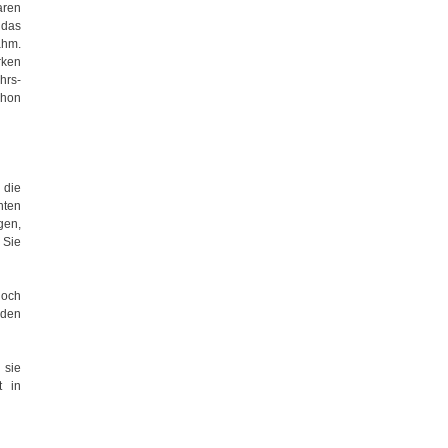
aren
 das
ahm.
rken
hrs-
chon
 die
hten
gen,
 Sie
noch
 den
 sie
t in