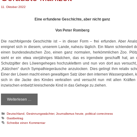
11. Oktober 2022
Eine erfundene Geschichte, aber nicht ganz
Von Peter Romberg
Die nachfolgende Geschichte ist – in dieser Form – frei erfunden. Aber Anal
ereignet sich in diesem, unserem Lande, nahezu täglich. Ein Mann schlendert d
einen bundesdeutschen Zoo, einen ganz normalen, herkömmlichen Zoo. Plötz
sieht er ein etwa vierjähriges Mädchen, das es irgendwie geschafft hat, an
Schutzgitter des Löwengeheges hochzuklettern und nun von dort aus versucht,
„Kätzchen“ durch Sympathiegeräusche anzulocken. Dies gelingt ihm relativ schn
Einer der Löwen macht einen gewaltigen Satz über den internen Wassergraben, 
sich in die Jacke des Kindes verkrallen und versucht nun mit allen Kräften
inzwischen entsetzt kreischende Kind in das Gehege zu ziehen.
Weiterlesen …
G
e
r
K
Deutschland
,
Gesinnungswächter
,
Journalismus heute
,
political correctness
a
a
S
Gastbeitrag
u
t
c
Schreibe einen Kommentar
b
e
h
t
g
l
o
a