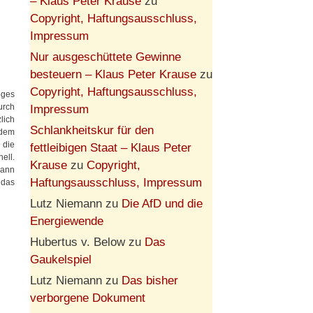
– Klaus Peter Krause
zu
Copyright, Haftungsausschluss,
Impressum
Nur ausgeschüttete Gewinne
besteuern – Klaus Peter Krause
zu
Copyright, Haftungsausschluss,
oges
urch
Impressum
lich
Schlankheitskur für den
 dem
 die
fettleibigen Staat – Klaus Peter
ell.
Krause
zu
Copyright,
kann
Haftungsausschluss, Impressum
 das
Lutz Niemann
zu
Die AfD und die
Energiewende
Hubertus v. Below
zu
Das
Gaukelspiel
Lutz Niemann
zu
Das bisher
verborgene Dokument