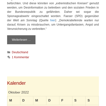
befürchten. Und diese könnten von „extremistischen Kreisen“ genutzt
werden, um Desinformation zu betreiben und den sozialen Frieden in
der Bundesrepublik zu gefährden. Daher sei sogar die
Spionageabwehr eingeschaltet worden. Faeser (SPD) gegenüber
der
Welt am Sonntag
(Quelle
hier
): „Demokratiefeinde warten nur
darauf, Krisen zu missbrauchen, um Untergangsfantasien, Angst und
Verunsicherung zu verbreiten.“
Weiterlesen …
W
e
n
K
Deutschland
n
a
D
1 Kommentar
t
e
e
u
g
t
o
s
r
c
i
Kalender
h
e
l
n
a
Oktober 2022
n
d
M
D
M
D
F
S
S
b