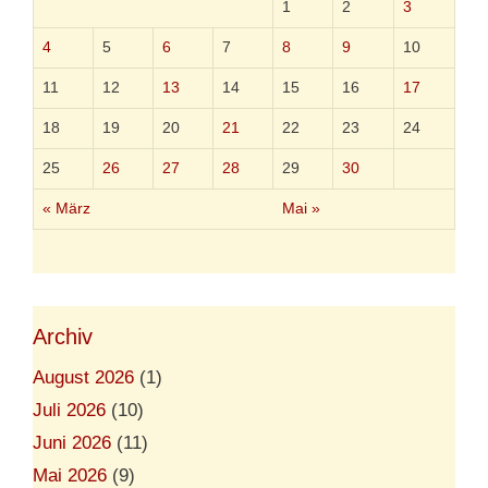
e
1
2
3
u
t
4
5
6
7
8
9
10
s
c
11
12
13
14
15
16
17
h
e
18
19
20
21
22
23
24
n
P
25
26
27
28
29
30
a
t
« März
Mai »
h
o
l
o
g
i
Archiv
e
*
)
August 2026
(1)
Juli 2026
(10)
Juni 2026
(11)
Mai 2026
(9)