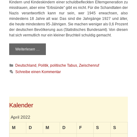
Kindern und Kindeskindern einer schuldbefleckten Elterngeneration zu
misstrauen, aber eine “Erbsünde” gibt es nicht. Für die Schandtaten der
Nazis verantwortlich kann nur sein, wer 1945 erwachsen, also
mindestens 18 Jahre alt war. Das sind die Jahrgänge 1927 und älter,
die heute mindestens 95-Jährigen. Sie machen weniger als 0,6 Prozent
der deutschen Bevölkerung aus (Statistisches Bundesamt). Von diesen
hat sich vermutlich nur ein kleiner Bruchteil schuldig gemacht.
Weiterlesen …
„
U
n
K
Deutschland
,
Politik
,
politische Tabus
,
Zwischenruf
s
a
a
Schreibe einen Kommentar
t
g
e
b
g
a
o
r
r
e
i
Kalender
s
e
”
n
z
April 2022
u
r
M
D
M
D
F
S
S
d