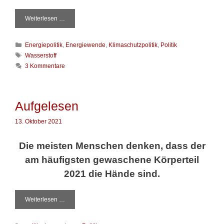
Weiterlesen …
A
n
h
K
Energiepolitik
,
Energiewende
,
Klimaschutzpolitik
,
Politik
ö
a
r
S
Wasserstoff
t
u
c
3 Kommentare
e
n
h
g
g
l
o
e
a
r
n
g
Aufgelesen
i
a
w
e
l
ö
13. Oktober 2021
n
s
r
e
t
Die meisten Menschen denken, dass der
i
e
n
r
am häufigsten gewaschene Körperteil
S
t
2021 die Hände sind.
ü
c
k
Weiterlesen …
A
G
u
a
f