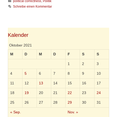
K
u
political correctness
,
Politik
g
a
k
e
Schreibe einen Kommentar
t
e
l
e
l
e
g
w
s
o
e
e
r
r
n
i
k
Kalender
e
n
Oktober 2021
M
D
M
D
F
S
S
1
2
3
4
5
6
7
8
9
10
11
12
13
14
15
16
17
18
19
20
21
22
23
24
25
26
27
28
29
30
31
« Sep.
Nov. »