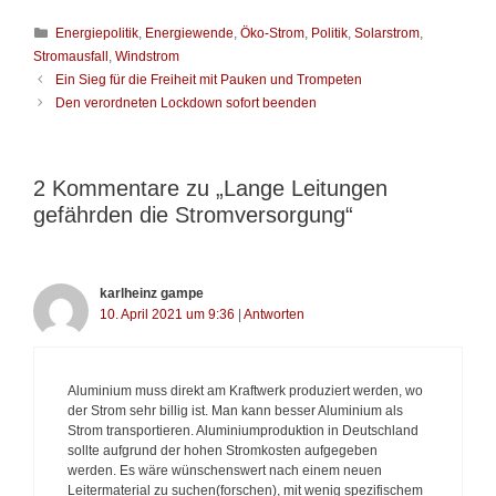
K
Energiepolitik
,
Energiewende
,
Öko-Strom
,
Politik
,
Solarstrom
,
a
Stromausfall
,
Windstrom
t
B
Ein Sieg für die Freiheit mit Pauken und Trompeten
e
e
Den verordneten Lockdown sofort beenden
g
i
o
t
r
r
i
a
2 Kommentare zu „Lange Leitungen
e
g
gefährden die Stromversorgung“
n
s
-
N
a
karlheinz gampe
v
10. April 2021 um 9:36
|
Antworten
i
g
a
t
Aluminium muss direkt am Kraftwerk produziert werden, wo
i
der Strom sehr billig ist. Man kann besser Aluminium als
o
Strom transportieren. Aluminiumproduktion in Deutschland
n
sollte aufgrund der hohen Stromkosten aufgegeben
werden. Es wäre wünschenswert nach einem neuen
Leitermaterial zu suchen(forschen), mit wenig spezifischem