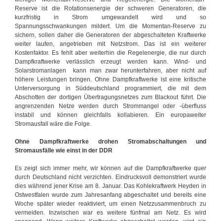
Reserve ist die Rotationsenergie der schweren Generatoren, die
kurzfristig in Strom umgewandelt wird und so
Spannungsschwankungen mildert. Um die Momentan-Reserve zu
sichern, sollen daher die Generatoren der abgeschalteten Kraftwerke
weiter laufen, angetrieben mit Netzstrom. Das ist ein weiterer
Kostenfaktor. Es fehlt aber weiterhin die Regelenergie, die nur durch
Dampfkraftwerke verlässlich erzeugt werden kann. Wind- und
Solarstromanlagen kann man zwar herunterfahren, aber nicht auf
höhere Leistungen bringen. Ohne Dampfkraftwerke ist eine kritische
Unterversorgung in Süddeutschland programmiert, die ­mit dem
Abschotten der dortigen Übertragungsnetzes zum Blackout führt. Die
angrenzenden Netze werden durch Strommangel oder -überfluss
instabil und können gleichfalls kollabieren. Ein europaweiter
Stromausfall wäre die Folge.
Ohne Dampfkraftwerke drohen Stromabschaltungen und
Stromausfälle wie einst in der DDR
Es zeigt sich immer mehr, wir können auf die Dampfkraftwerke quer
durch Deutschland nicht verzichten. Eindrucksvoll demonstriert wurde
dies während jener Krise am 8. Januar. Das Kohlekraftwerk Heyden in
Ostwestfalen wurde zum Jahresanfang abgeschaltet und bereits eine
Woche später wieder reaktiviert, um einen Netzzusammenbruch zu
vermeiden. Inzwischen war es weitere fünfmal am Netz. Es wird