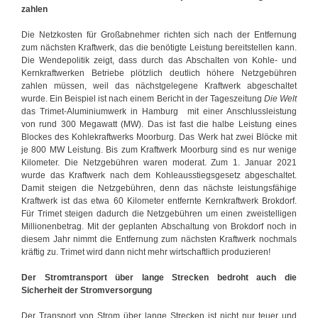
zahlen
Die Netzkosten für Großabnehmer richten sich nach der Entfernung
zum nächsten Kraftwerk, das die benötigte Leistung bereitstellen kann.
Die Wendepolitik zeigt, dass durch das Abschalten von Kohle- und
Kernkraftwerken Betriebe plötzlich deutlich höhere Netzgebühren
zahlen müssen, weil das nächstgelegene Kraftwerk abgeschaltet
wurde. Ein Beispiel ist nach einem Bericht in der Tageszeitung
Die Welt
das Trimet-Aluminiumwerk in Hamburg mit einer Anschlussleistung
von rund 300 Megawatt (MW). Das ist fast die halbe Leistung eines
Blockes des Kohlekraftwerks Moorburg. Das Werk hat zwei Blöcke mit
je 800 MW Leistung. Bis zum Kraftwerk Moorburg sind es nur wenige
Kilometer. Die Netzgebühren waren moderat. Zum 1. Januar 2021
wurde das Kraftwerk nach dem Kohleausstiegsgesetz abgeschaltet.
Damit steigen die Netzgebühren, denn das nächste leistungsfähige
Kraftwerk ist das etwa 60 Kilometer entfernte Kernkraftwerk Brokdorf.
Für Trimet steigen dadurch die Netzgebühren um einen zweistelligen
Millionenbetrag. Mit der geplanten Abschaltung von Brokdorf noch in
diesem Jahr nimmt die Entfernung zum nächsten Kraftwerk nochmals
kräftig zu. Trimet wird dann nicht mehr wirtschaftlich produzieren!
Der Stromtransport über lange Strecken bedroht auch die
Sicherheit der Stromversorgung
Der Transport von Strom über lange Strecken ist nicht nur teuer und