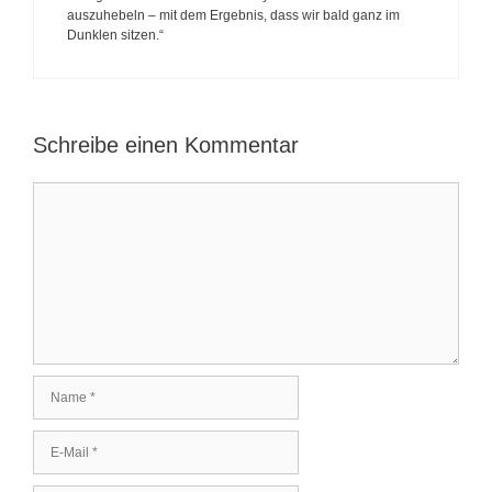
auszuhebeln – mit dem Ergebnis, dass wir bald ganz im
Dunklen sitzen.“
Schreibe einen Kommentar
K
o
m
m
e
n
t
a
r
N
a
m
E
e
-
M