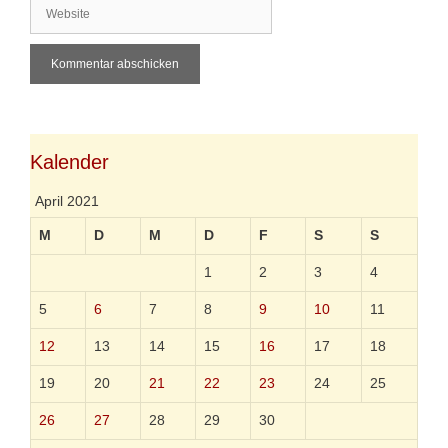
W
a
e
i
b
l
s
i
t
e
Kalender
April 2021
M
D
M
D
F
S
S
1
2
3
4
5
6
7
8
9
10
11
12
13
14
15
16
17
18
19
20
21
22
23
24
25
26
27
28
29
30