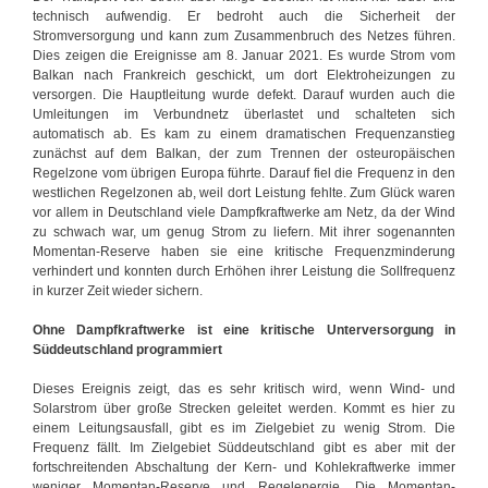
technisch aufwendig. Er bedroht auch die Sicherheit der
Stromversorgung und kann zum Zusammenbruch des Netzes führen.
Dies zeigen die Ereignisse am 8. Januar 2021. Es wurde Strom vom
Balkan nach Frankreich geschickt, um dort Elektroheizungen zu
versorgen. Die Hauptleitung wurde defekt. Darauf wurden auch die
Umleitungen im Verbundnetz überlastet und schalteten sich
automatisch ab. Es kam zu einem dramatischen Frequenzanstieg
zunächst auf dem Balkan, der zum Trennen der osteuropäischen
Regelzone vom übrigen Europa führte. Darauf fiel die Frequenz in den
westlichen Regelzonen ab, weil dort Leistung fehlte. Zum Glück waren
vor allem in Deutschland viele Dampfkraftwerke am Netz, da der Wind
zu schwach war, um genug Strom zu liefern. Mit ihrer sogenannten
Momentan-Reserve haben sie eine kritische Frequenzminderung
verhindert und konnten durch Erhöhen ihrer Leistung die Sollfrequenz
in kurzer Zeit wieder sichern.
Ohne Dampfkraftwerke ist eine kritische Unterversorgung in
Süddeutschland programmiert
Dieses Ereignis zeigt, das es sehr kritisch wird, wenn Wind- und
Solarstrom über große Strecken geleitet werden. Kommt es hier zu
einem Leitungsausfall, gibt es im Zielgebiet zu wenig Strom. Die
Frequenz fällt. Im Zielgebiet Süddeutschland gibt es aber mit der
fortschreitenden Abschaltung der Kern- und Kohlekraftwerke immer
weniger Momentan-Reserve und Regelenergie. Die Momentan-