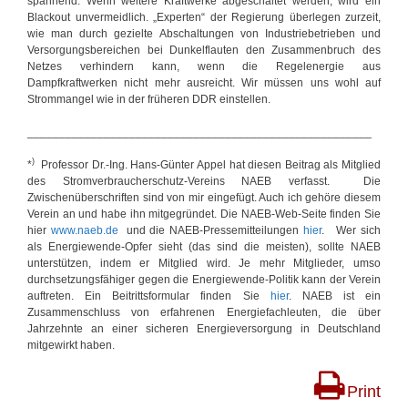
spannend. Wenn weitere Kraftwerke abgeschaltet werden, wird ein
Blackout unvermeidlich. „Experten“ der Regierung überlegen zurzeit,
wie man durch gezielte Abschaltungen von Industriebetrieben und
Versorgungsbereichen bei Dunkelflauten den Zusammenbruch des
Netzes verhindern kann, wenn die Regelenergie aus
Dampfkraftwerken nicht mehr ausreicht. Wir müssen uns wohl auf
Strommangel wie in der früheren DDR einstellen.
______________________________________________________
)
*
Professor Dr.-Ing. Hans-Günter Appel hat diesen Beitrag als Mitglied
des Stromverbraucherschutz-Vereins NAEB verfasst. Die
Zwischenüberschriften sind von mir eingefügt. Auch ich gehöre diesem
Verein an und habe ihn mitgegründet. Die NAEB-Web-Seite finden Sie
hier
www.naeb.de
und die NAEB-Pressemitteilungen
hier
. Wer sich
als Energiewende-Opfer sieht (das sind die meisten), sollte NAEB
unterstützen, indem er Mitglied wird. Je mehr Mitglieder, umso
durchsetzungsfähiger gegen die Energiewende-Politik kann der Verein
auftreten. Ein Beitrittsformular finden Sie
hier
. NAEB ist ein
Zusammenschluss von erfahrenen Energiefachleuten, die über
Jahrzehnte an einer sicheren Energieversorgung in Deutschland
mitgewirkt haben.
Print