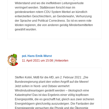
Widerstand und wo die ineffektiven Leitungsverluste
verringert werden. Stattdessen forscht man im
geisteskranken rotem CDU System Merkel an künstlich
entwickelten Geschlechtern, an Genderwahn, Verhunzung
der Sprache und Political Correctness. So ist es wenn rote
Idioten regieren, die von anderen geistig Minderbemittelten
gewählt wurden.
pol. Hans Emik-Wurst
11. April 2021 um 15:08
|
Antworten
Steffen Kotré, MdB für die AfD, am 2. Februar 2021: „Die
Bundesregierung plant den vollen Angriff auf die Meere!
Jetzt sollen in Nord- und Ostsee vermehrt
Windindustrieanlagen gestellt werden – ökologisch eine
Katastrophe! Das ist das Ergebnis einer völlig kopflosen
Energiepolitik, die es geschafft hat, gleich aus zwei sicheren
Energieträgern gleichzeitig auszusteigen. Die Fantasten der
Energiewende versuchen die Physik und die Ökonomie