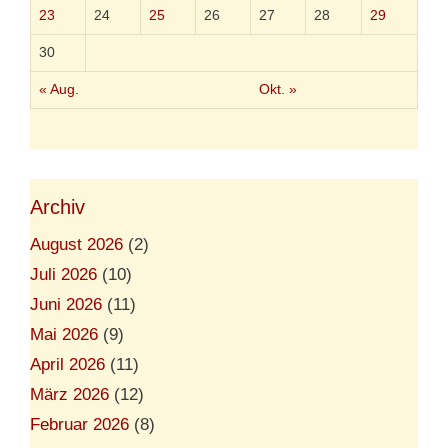
w
23
24
25
26
27
28
29
e
r
30
d
e
« Aug.
Okt. »
n
,
s
o
n
d
e
Archiv
r
n
August 2026
(2)
d
Juli 2026
(10)
e
r
Juni 2026
(11)
V
e
Mai 2026
(9)
r
April 2026
(11)
s
t
März 2026
(12)
a
n
Februar 2026
(8)
d