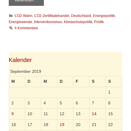
Weiterlesen …
N
i
c
K
CO2-Wahn
,
CO2-Zertifikatehandel
,
Deutschland
,
Energiepolitik
,
h
a
t
Energiewende
,
Interventionismus
,
Klimaschutzpolitik
,
Politik
t
d
4 Kommentare
e
a
g
s
o
K
r
l
i
i
e
m
Kalender
n
a
m
September 2019
u
s
M
D
M
D
F
S
S
s
g
1
e
r
2
3
4
5
6
7
8
e
t
9
10
11
12
13
14
15
t
e
16
17
18
19
20
21
22
t