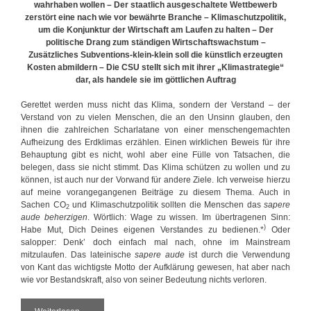
wahrhaben wollen – Der staatlich ausgeschaltete Wettbewerb
zerstört eine nach wie vor bewährte Branche – Klimaschutzpolitik,
um die Konjunktur der Wirtschaft am Laufen zu halten – Der
politische Drang zum ständigen Wirtschaftswachstum –
Zusätzliches Subventions-klein-klein soll die künstlich erzeugten
Kosten abmildern – Die CSU stellt sich mit ihrer „Klimastrategie“
dar, als handele sie im göttlichen Auftrag
Gerettet werden muss nicht das Klima, sondern der Verstand – der
Verstand von zu vielen Menschen, die an den Unsinn glauben, den
ihnen die zahlreichen Scharlatane von einer menschengemachten
Aufheizung des Erdklimas erzählen. Einen wirklichen Beweis für ihre
Behauptung gibt es nicht, wohl aber eine Fülle von Tatsachen, die
belegen, dass sie nicht stimmt. Das Klima schützen zu wollen und zu
können, ist auch nur der Vorwand für andere Ziele. Ich verweise hierzu
auf meine vorangegangenen Beiträge zu diesem Thema. Auch in
Sachen CO
und Klimaschutzpolitik sollten die Menschen das
sapere
2
aude
beherzigen
. Wörtlich: Wage zu wissen. Im übertragenen Sinn:
)
Habe Mut, Dich Deines eigenen Verstandes zu bedienen.*
Oder
salopper: Denk’ doch einfach mal nach, ohne im Mainstream
mitzulaufen. Das lateinische
sapere aude
ist durch die Verwendung
von Kant das wichtigste Motto der Aufklärung gewesen, hat aber nach
wie vor Bestandskraft, also von seiner Bedeutung nichts verloren.