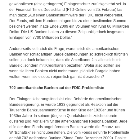
gewöhnlichen (also geringeren) Einlagenschutz zurückgekehrt sei. In
der Financial Times Deutschland (FTD-Online vom 25. Februar) las
man dazu: „Auf einen Bankensturm wäre der FDIC nicht vorbereitet.
Der Fonds, mit dem Kundeneinlagen bis zu einer bestimmten Summe
besichert werden, hatte Ende 2009 ein Volumen von rund 66 Milliarden
Dollar. Die US-Banken hatten zu diesem Zeitpunkt jedoch insgesamt
Einlagen von 7700 Milliarden Dollar.“
Andererseits stellt sich die Frage, warum sich die amerikanischen
Banken vor schlagartigen Bargeldabhebungen so schrecklich fürchten
sollen, da doch bekannt ist, dass die Amerikaner fast alles nicht mit
Bargeld, sondern mit Kreditkarten bezahlen. Wofür also sollten sie,
wenn sie ihren Banken nicht mehr trauen, plötzlich Bargeld haben
wollen, wenn sie es doch eigentlich gar nicht brauchen?
702 amerikanische Banken auf der FDIC-Problemliste
Der Einlagensicherungsfonds ist eine Behörde der amerikanischen
Bundesregierung. Er wurde 1933 gegründet als Reaktion auf die
Tausende Bankzusammenbrüche in der Krise der 1920er und frühen
1930er Jahre. In seinem jüngsten Quartalsbericht zeichnet erein
düsteres Bild, vor allem für die amerikanischen Regionalbanken. Jede
elfte der dem Fonds angehörenden Banken werde die Finanz- und
Wirtschaftskrise nicht überstehen. Die vom Fonds geführte Problemliste
enthält 702 gefährdete Banken (Stand Ende Dezember 2009). Das ist