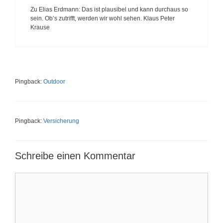
Zu Elias Erdmann: Das ist plausibel und kann durchaus so
sein. Ob’s zutrifft, werden wir wohl sehen. Klaus Peter
Krause
Pingback:
Outdoor
Pingback:
Versicherung
Schreibe einen Kommentar
K
o
m
m
e
n