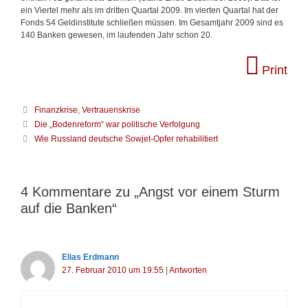
ein Viertel mehr als im dritten Quartal 2009. Im vierten Quartal hat der
Fonds 54 Geldinstitute schließen müssen. Im Gesamtjahr 2009 sind es
140 Banken gewesen, im laufenden Jahr schon 20.
Print
K
Finanzkrise
,
Vertrauenskrise
a
B
Die „Bodenreform“ war politische Verfolgung
t
e
Wie Russland deutsche Sowjet-Opfer rehabilitiert
e
i
g
t
o
r
r
a
4 Kommentare zu „Angst vor einem Sturm
i
g
auf die Banken“
e
s
n
-
N
a
Elias Erdmann
v
27. Februar 2010 um 19:55
|
Antworten
i
g
a