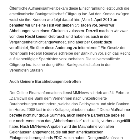
Öffentliche Aufmerksamkeit bekam diese Einschränkung jetzt durch die
amerikanische Bankgesellschaft Citigroup Inc. Auf den Kontoauszügen
weist sie ihre Kunden wie folgt darauf hin:
„Vom 1. April 2010 an
behalten wir uns eine Frist von sieben (7) Tagen vor, bevor wir
Abhebungen von einem Girokonto zulassen. Derzeit machen wir zwar
von dem Recht keinen Gebrauch und haben es auch in der
Vergangenheit nicht angewendet, sind aber per Gesetz dazu
verpflichtet, Sie über diese Änderung zu informieren.“
Ein Gesetz der
Notenbank Federal Reserve schreibe der Bank nun vor, sich das Recht
auf siebentägige Sperrfristen vorzubehalten. Die teilverstaatlichte
Citigroup Inc. ist eine der größten Bankgesellschaften in den
Vereinigten Staaten
Auch kleinere Barabhebungen betroffen
Der Online-Finanzinformationsdienst MMNews schrieb am 24. Februar:
„Damit will die Bank dem Vernehmen nach unkontrollierte
Barabhebungen verhindern, welche das Geldsystem und viele Banken
im Herbst 2008 fast in den Kollaps getrieben haben.“
Diese Maßnahme
betreffe nicht nur große Summen, auch kleinere Barbeträge gebe es
nur noch, wenn man das „Abhebeformular“ rechtzeitig vorher ausgefüllt
habe. Nach MMNews-Angaben wird die Maßnahme von allen
Geldhäusern angewendet, die mit dem amerikanischen
Einlagensicherungsfonds FDIC zu tun haben. Demgemäß müssten