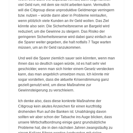
viel Geld rum, mit dem sie nicht arbeiten kann. Vermutlich
will die Citigroup diese unproduktive Geldmenge verringern
bzw. nutzen – würde dann aber in Probleme reinlaufen,
wenn plötzlich viele Kunden an ihr Geld wollen. Das Ziel
könnte also sein: Die Sicherheitsreserve an Bargeld wird
reduziert, um die Gewinne zu steigern. Das Risiko der
geringeren Sicherheitsreserve wird dabei ganz einfach an
die Sparer weiter gegeben, die halt notfalls 7 Tage warten
müssen, um an ihr Geld ranzukommen.
Und weil die Sparer ziemlich sauer sein könnten, wenn man
ihnen das so deutlich sagen würde, ist es halt sehr viel
geschickter, wenn man sich hinter einem Gesetz verstecken
kann, das man angeblich umsetzen muss. Ich könnte mir
sogar vorstellen, dass die aktuelle Krisenstimmung ganz
gezielt genutzt wird, um diese Maßnahme zur
Gewinnsteigerung zu verschleiern.
Ich denke also, dass diese konkrete Maßnahme der
Citigroup kein akutes Anzeichen für einen kurzfristig
drohenden Run auf die Banken ist. Unabhängig davon
sollten wir aber schon der Tatsache ins Auge blicken, dass
unsere Wirtschaftsordnung einige ganz grundsätzliche
Probleme hat, die in den nächsten Jahren zwangsläufig zu
einem Kollaps führen werden (verbunden mit vielen