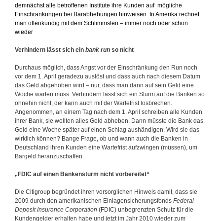
demnächst alle betroffenen Institute ihre Kunden auf mögliche
Einschränkungen bei Barabhebungen hinweisen. In Amerika rechnet
man offenkundig mit dem Schlimmsten – immer noch oder schon
wieder
Verhindern lässt sich ein
bank run
so nicht
Durchaus möglich, dass Angst vor der Einschränkung den Run noch
vor dem 1. April geradezu auslöst und dass auch nach diesem Datum
das Geld abgehoben wird – nur, dass man dann auf sein Geld eine
Woche warten muss. Verhindern lässt sich ein Sturm auf die Banken so
ohnehin nicht; der kann auch mit der Wartefrist losbrechen.
Angenommen, an einem Tag nach dem 1. April schreiben alle Kunden
ihrer Bank, sie wollten alles Geld abheben. Dann müsste die Bank das
Geld eine Woche später auf einen Schlag aushändigen. Wird sie das
wirklich können? Bange Frage, ob und wann auch die Banken in
Deutschland ihren Kunden eine Wartefrist aufzwingen (müssen), um
Bargeld heranzuschaffen.
„FDIC auf einen Bankensturm nicht vorbereitet“
Die Citigroup begründet ihren vorsorglichen Hinweis damit, dass sie
2009 durch den amerikanischen Einlagensicherungsfonds
Federal
Deposit Insurance Corporation
(FDIC) unbegrenzten Schutz für die
Kundengelder erhalten habe und jetzt im Jahr 2010 wieder zum