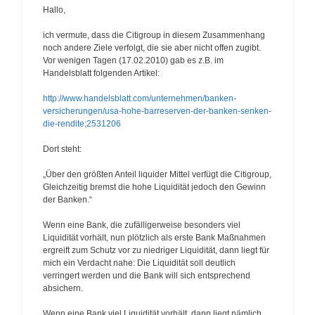
t
Hallo,
i
o
ich vermute, dass die Citigroup in diesem Zusammenhang
n
noch andere Ziele verfolgt, die sie aber nicht offen zugibt.
Vor wenigen Tagen (17.02.2010) gab es z.B. im
Handelsblatt folgenden Artikel:
http://www.handelsblatt.com/unternehmen/banken-
versicherungen/usa-hohe-barreserven-der-banken-senken-
die-rendite;2531206
Dort steht:
„Über den größten Anteil liquider Mittel verfügt die Citigroup,
Gleichzeitig bremst die hohe Liquidität jedoch den Gewinn
der Banken.“
Wenn eine Bank, die zufälligerweise besonders viel
Liquidität vorhält, nun plötzlich als erste Bank Maßnahmen
ergreift zum Schutz vor zu niedriger Liquidität, dann liegt für
mich ein Verdacht nahe: Die Liquidität soll deutlich
verringert werden und die Bank will sich entsprechend
absichern.
Wenn eine Bank viel Liquidität vorhält, dann liegt nämlich