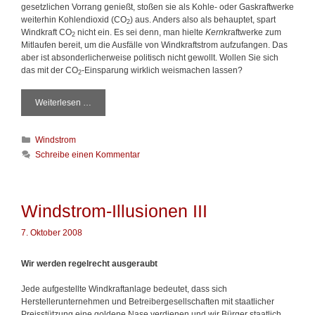
gesetzlichen Vorrang genießt, stoßen sie als Kohle- oder Gaskraftwerke
n
weiterhin Kohlendioxid (
CO
)
aus. Anders also als behauptet, spart
e
2
Windkraft
CO
nicht ein. Es sei denn, man hielte
Kern
kraftwerke zum
n
2
Mitlaufen bereit, um die Ausfälle von Windkraftstrom aufzufangen. Das
V
aber ist absonderlicherweise politisch nicht gewollt. Wollen Sie sich
das mit der
CO
-Einsparung wirklich weismachen lassen?
2
Weiterlesen …
W
i
n
K
Windstrom
d
a
s
Schreibe einen Kommentar
t
t
e
r
g
o
o
m
Windstrom-Illusionen III
r
-
i
I
7. Oktober 2008
e
l
n
l
Wir werden regelrecht ausgeraubt
u
s
Jede aufgestellte Windkraftanlage bedeutet, dass sich
i
Herstellerunternehmen und Betreibergesellschaften mit staatlicher
o
Preisstützung eine goldene Nase verdienen und wir Bürger staatlich