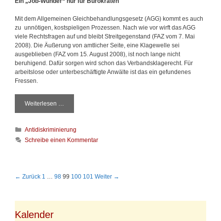
Ein „Job-Wunder“ nur für Bürokraten
u
s
Mit dem Allgemeinen Gleichbehandlungsgesetz (AGG) kommt es auch
i
zu
unnötigen, kostspieligen Prozessen. Nach wie vor wirft das AGG
o
viele Rechtsfragen auf und bleibt Streitgegenstand (FAZ vom 7. Mai
n
2008). Die Äußerung von amtlicher Seite, eine Klagewelle sei
e
ausgeblieben (FAZ vom 15. August 2008), ist noch lange nicht
n
beruhigend. Dafür sorgen wird schon das Verbandsklagerecht. Für
I
arbeitslose oder unterbeschäftigte Anwälte ist das ein gefundenes
Fressen.
Weiterlesen …
G
l
e
K
Antidiskriminierung
i
a
c
Schreibe einen Kommentar
t
h
e
b
g
e
o
h
B
← Zurück
1
…
98
99
100
101
Weiter →
r
a
e
i
n
i
e
d
t
n
l
r
Kalender
u
a