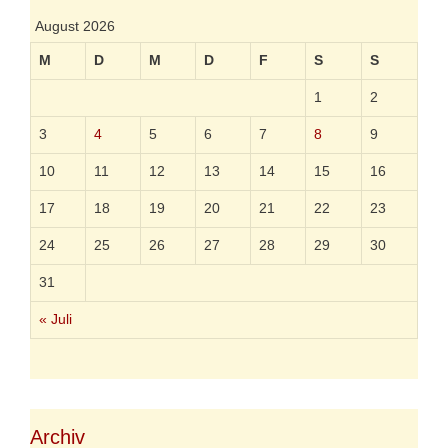
n
g
August 2026
g
s
s
-
M
D
M
D
F
S
S
g
N
e
a
1
2
s
v
e
i
3
4
5
6
7
8
9
t
g
z
a
10
11
12
13
14
15
16
V
t
i
17
18
19
20
21
22
23
o
n
24
25
26
27
28
29
30
31
« Juli
Archiv