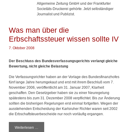
Allgemeine Zeitung GmbH und der Frankfurter
Societäts-Druckerei gehörte. Jetzt selbständiger
Journalist und Publizist.
Was man über die
Erbschaftssteuer wissen sollte IV
7. Oktober 2008
Der Beschluss des Bundesverfassungsgerichts verlangt gleiche
Bewertung, nicht gleiche Belastung
Die Verfassungsrichter haben an der Vorlage des Bundesfinanzhofes
fünf lange Jahre herumgekaut und erst mit ihrem Beschluß vom 7.
November 2006, veröffentlicht am 31. Januar 2007, Klarheit
geschaffen. Den Gesetzgeber haben sie zu einer Neuregelung
spätestens bis zum 31. Dezember 2008 verpflichtet. Bis zur Änderung
sollten die bisherigen Regelungen erst einmal fortgelten. Wegen der
ausstehenden Entscheidung der Karlsruher Richter waren seit 2002
die Erbschaftsteuerbescheide nur noch vorläufig ergangen.
Weiterlesen …
W