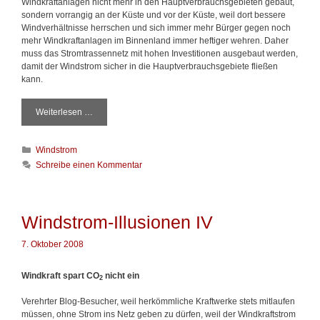
Windkraftanlagen nicht mehr in den Hauptverbrauchsgebieten gebaut,
h
sondern vorrangig an der Küste und vor der Küste, weil dort bessere
a
Windverhältnisse herrschen und sich immer mehr Bürger gegen noch
f
mehr Windkraftanlagen im Binnenland immer heftiger wehren. Daher
t
muss das Stromtrassennetz mit hohen Investitionen ausgebaut werden,
s
damit der Windstrom sicher in die Hauptverbrauchsgebiete fließen
s
kann.
t
e
u
Weiterlesen …
W
e
i
r
n
w
K
Windstrom
d
i
a
s
Schreibe einen Kommentar
s
t
t
s
e
r
e
g
o
n
o
m
Windstrom-Illusionen IV
s
r
-
o
i
I
7. Oktober 2008
l
e
l
l
n
l
Windkraft spart
CO
t
nicht ein
u
2
e
s
Verehrter Blog-Besucher, weil herkömmliche Kraftwerke stets mitlaufen
I
i
müssen, ohne Strom ins Netz geben zu dürfen, weil der Windkraftstrom
o