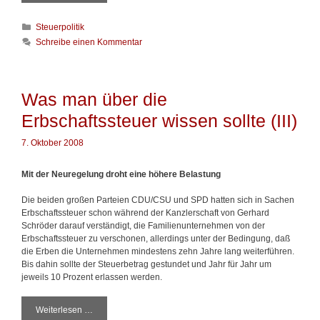
a
s
K
Steuerpolitik
m
a
a
Schreibe einen Kommentar
t
n
e
ü
g
b
o
e
Was man über die
r
r
Erbschaftssteuer wissen sollte (III)
i
d
e
i
n
7. Oktober 2008
e
E
r
Mit der Neuregelung droht eine höhere Belastung
b
s
Die beiden großen Parteien CDU/CSU und SPD hatten sich in Sachen
c
Erbschaftssteuer schon während der Kanzlerschaft von Gerhard
h
Schröder darauf verständigt, die Familienunternehmen von der
a
Erbschaftssteuer zu verschonen, allerdings unter der Bedingung, daß
f
die Erben die Unternehmen mindestens zehn Jahre lang weiterführen.
t
Bis dahin sollte der Steuerbetrag gestundet und Jahr für Jahr um
s
jeweils 10 Prozent erlassen werden.
s
t
Weiterlesen …
W
e