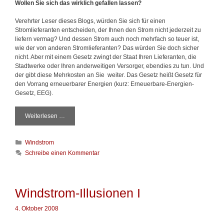
Wollen Sie sich das wirklich gefallen lassen?
u
s
Verehrter Leser dieses Blogs, würden Sie sich für einen
i
Stromlieferanten entscheiden, der Ihnen den Strom nicht jederzeit zu
o
liefern vermag? Und dessen Strom auch noch mehrfach so teuer ist,
n
wie der von anderen Stromlieferanten? Das würden Sie doch sicher
e
nicht. Aber mit einem Gesetz zwingt der Staat Ihren Lieferanten, die
n
Stadtwerke oder Ihren anderweitigen Versorger, ebendies zu tun. Und
I
der gibt diese Mehrkosten an Sie
weite
r.
Das Gesetz heißt Gesetz für
I
den Vorrang erneuerbarer Energien (kurz: Erneuerbare-Energien-
I
Gesetz, EEG).
Weiterlesen …
W
i
n
K
Windstrom
d
a
s
Schreibe einen Kommentar
t
t
e
r
g
o
o
m
Windstrom-Illusionen I
r
-
i
I
4. Oktober 2008
e
l
n
l