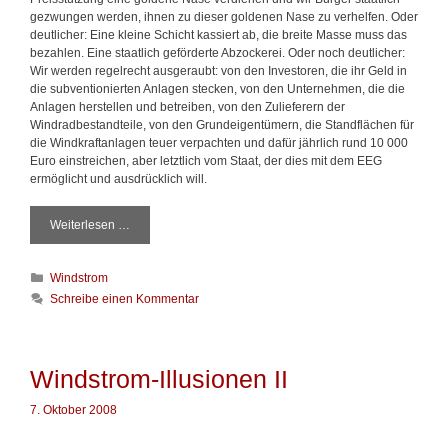
n
gezwungen werden, ihnen zu dieser goldenen Nase zu verhelfen. Oder
e
deutlicher: Eine kleine Schicht kassiert ab, die breite Masse muss das
n
bezahlen. Eine staatlich geförderte Abzockerei. Oder noch deutlicher:
I
Wir werden regelrecht ausgeraubt: von den Investoren, die ihr Geld in
V
die subventionierten Anlagen stecken, von den Unternehmen, die die
Anlagen herstellen und betreiben, von den Zulieferern der
Windradbestandteile, von den Grundeigentümern, die Standflächen für
die Windkraftanlagen teuer verpachten und dafür jährlich rund 10 000
Euro einstreichen, aber letztlich vom Staat, der dies mit dem EEG
ermöglicht und ausdrücklich will.
Weiterlesen …
W
i
n
K
Windstrom
d
a
s
Schreibe einen Kommentar
t
t
e
r
g
o
o
m
Windstrom-Illusionen II
r
-
i
I
7. Oktober 2008
e
l
n
l