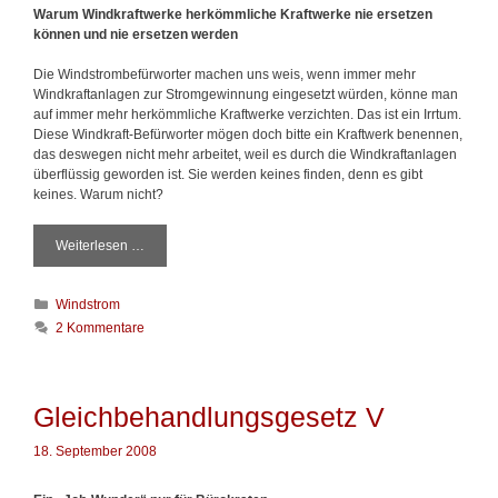
Warum Windkraftwerke herkömmliche Kraftwerke nie ersetzen
u
können und nie ersetzen werden
s
i
Die Windstrombefürworter machen uns weis, wenn immer mehr
o
Windkraftanlagen zur Stromgewinnung eingesetzt würden, könne man
n
auf immer mehr herkömmliche Kraftwerke verzichten. Das ist ein Irrtum.
e
Diese Windkraft-Befürworter mögen doch bitte ein Kraftwerk benennen,
n
das deswegen nicht mehr arbeitet, weil es durch die Windkraftanlagen
I
überflüssig geworden ist. Sie werden keines finden, denn es gibt
I
keines. Warum nicht?
Weiterlesen …
W
i
n
K
Windstrom
d
a
s
2 Kommentare
t
t
e
r
g
o
o
m
Gleichbehandlungsgesetz V
r
-
i
I
18. September 2008
e
l
n
l