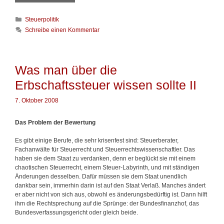
a
u
s
e
K
Steuerpolitik
m
r
a
a
w
Schreibe einen Kommentar
t
n
i
e
ü
s
g
b
s
o
e
e
Was man über die
r
r
n
Erbschaftssteuer wissen sollte II
i
d
s
e
i
o
n
7. Oktober 2008
e
l
E
l
r
t
Das Problem der Bewertung
b
e
s
I
Es gibt einige Berufe, die sehr krisenfest sind: Steuerberater,
c
V
Fachanwälte für Steuerrecht und Steuerrechtswissenschaftler. Das
h
haben sie dem Staat zu verdanken, denn er beglückt sie mit einem
a
chaotischen Steuerrecht, einem Steuer-Labyrinth, und mit ständigen
f
Änderungen desselben. Dafür müssen sie dem Staat unendlich
t
dankbar sein, immerhin darin ist auf den Staat Verlaß. Manches ändert
s
er aber nicht von sich aus, obwohl es änderungsbedürftig ist. Dann hilft
s
ihm die Rechtsprechung auf die Sprünge: der Bundesfinanzhof, das
t
Bundesverfassungsgericht oder gleich beide.
e