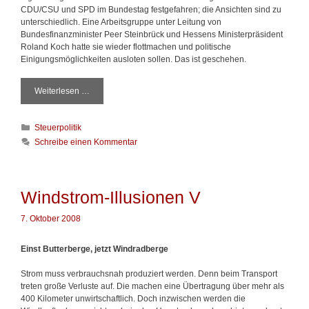
t
CDU/CSU und SPD im Bundestag festgefahren; die Ansichten sind zu
e
unterschiedlich. Eine Arbeitsgruppe unter Leitung von
u
Bundesfinanzminister Peer Steinbrück und Hessens Ministerpräsident
e
Roland Koch hatte sie wieder flottmachen und politische
r
Einigungsmöglichkeiten ausloten sollen. Das ist geschehen.
w
i
Weiterlesen …
W
s
a
s
s
e
K
Steuerpolitik
m
n
a
a
s
Schreibe einen Kommentar
t
n
o
e
ü
l
g
b
l
o
e
t
Windstrom-Illusionen V
r
r
e
i
d
I
7. Oktober 2008
e
i
I
n
e
Einst Butterberge, jetzt Windradberge
E
r
Strom muss verbrauchsnah produziert werden.
Denn beim Transport
b
treten große Verluste auf. Die machen eine Übertragung über mehr als
s
400 Kilometer unwirtschaftlic
h.
Doch inzwischen werden die
c