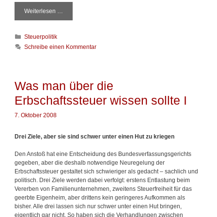
u
Weiterlesen …
W
e
a
r
s
w
K
Steuerpolitik
m
i
a
a
s
Schreibe einen Kommentar
t
n
s
e
ü
e
g
b
n
o
e
s
Was man über die
r
r
o
Erbschaftssteuer wissen sollte I
i
d
l
e
i
l
n
7. Oktober 2008
e
t
E
e
r
(
Drei Ziele, aber sie sind schwer unter einen Hut zu kriegen
b
I
s
I
Den Anstoß hat eine Entscheidung des Bundesverfassungsgerichts
c
I
gegeben, aber die deshalb notwendige Neuregelung der
h
)
Erbschaftssteuer gestaltet sich schwieriger als gedacht – sachlich und
a
politisch. Drei Ziele werden dabei verfolgt: erstens Entlastung beim
f
Vererben von Familienunternehmen, zweitens Steuerfreiheit für das
t
geerbte Eigenheim, aber drittens kein geringeres Aufkommen als
s
bisher. Alle drei lassen sich nur schwer unter einen Hut bringen,
s
eigentlich gar nicht. So haben sich die Verhandlungen zwischen