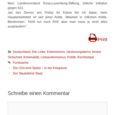
Murr, Landesvorstand Rosa-Luxemburg-Stiftung, örtliche Initiative
gegen S21,
‚bei den Demos von Friday for Future bin ich dabei, mein
Hauptarbeitsfeld ist seit jeher Antifa. Mitarbeit in örtlichen Antifa-
Bündnissen.‘ Fehlt nur noch RAF, aber man muss ja nicht alles
ausplaudern.“
Print
K
Deutschland
,
Die Linke
,
Extremismus
,
Gesinnungsterror
,
Innere
a
Sicherheit
,
Kriminalität
,
Linksextremismus
,
Politik
,
Rechtsstaat
t
S
Fundsache
e
c
B
Die USA sind Spitze – in der Kriegslust
g
h
e
Der Staatsfeind Staat
o
l
i
r
a
t
i
g
r
e
w
a
Schreibe einen Kommentar
n
ö
g
r
s
t
K
-
e
o
N
r
m
a