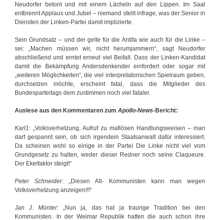
Neudorfer betont und mit einem Lächeln auf den Lippen. Im Saal
entbrennt Applaus und Jubel – niemand stellt infrage, was der Senior in
Diensten der Linken-Partei damit implizierte.
Sein Grundsatz – und der gelte für die Antifa wie auch für die Linke –
sei: „Machen müssen wir, nicht herumjammern“, sagt Neudorfer
abschließend und erntet erneut viel Beifall. Dass der Linken-Kandidat
damit die Bekämpfung Andersdenkender einfordert oder sogar mit
„weiteren Möglichkeiten“, die viel interpretatorischen Spielraum geben,
durchsetzen möchte, erscheint fatal, dass die Mitglieder des
Bundesparteitags dem zustimmen noch viel fataler.
Auslese aus den Kommentaren zum
Apollo-News
-Bericht:
Karl1
: „Volksverhetzung, Aufruf zu mafiösen Handlungsweisen – man
darf gespannt sein, ob sich irgendein Staatsanwalt dafür interessiert.
Da scheinen wohl so einige in der Partei Die Linke nicht viel vom
Grundgesetz zu halten, weder dieser Redner noch seine Claqueure.
Der Ekelfaktor steigt!“
Peter Schneider
: „Diesen Alt- Kommunisten kann man wegen
Volksverhetzung anzeigen!!!“
Jan J. Münter:
„Nun ja, das hat ja traurige Tradition bei den
Kommunisten. In der Weimar Republik hatten die auch schon ihre