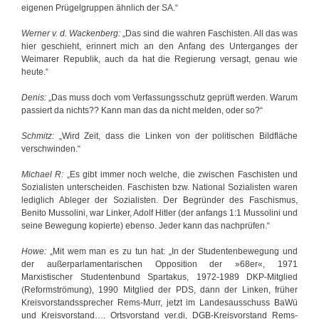
eigenen Prügelgruppen ähnlich der SA.“
Werner v. d. Wackenberg:
„Das sind die wahren Faschisten. All das was
hier geschieht, erinnert mich an den Anfang des Unterganges der
Weimarer Republik, auch da hat die Regierung versagt, genau wie
heute.“
Denis:
„Das muss doch vom Verfassungsschutz geprüft werden. Warum
passiert da nichts?? Kann man das da nicht melden, oder so?“
Schmitz:
„Wird Zeit, dass die Linken von der politischen Bildfläche
verschwinden.“
Michael R:
„Es gibt immer noch welche, die zwischen Faschisten und
Sozialisten unterscheiden. Faschisten bzw. National Sozialisten waren
lediglich Ableger der Sozialisten. Der Begründer des Faschismus,
Benito Mussolini, war Linker, Adolf Hitler (der anfangs 1:1 Mussolini und
seine Bewegung kopierte) ebenso. Jeder kann das nachprüfen.“
Howe:
„Mit wem man es zu tun hat: „In der Studentenbewegung und
der außerparlamentarischen Opposition der »68er«, 1971
Marxistischer Studentenbund Spartakus, 1972-1989 DKP-Mitglied
(Reformströmung), 1990 Mitglied der PDS, dann der Linken, früher
Kreisvorstandssprecher Rems-Murr, jetzt im Landesausschuss BaWü
und Kreisvorstand…. Ortsvorstand ver.di, DGB-Kreisvorstand Rems-