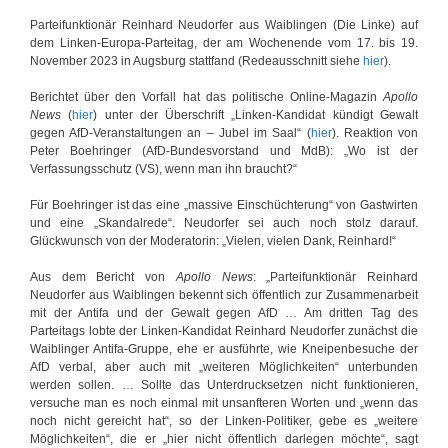
Parteifunktionär Reinhard Neudorfer aus Waiblingen (Die Linke) auf
dem Linken-Europa-Parteitag, der am Wochenende vom 17. bis 19.
November 2023 in Augsburg stattfand (Redeausschnitt siehe
hier
).
Berichtet über den Vorfall hat das politische Online-Magazin
Apollo
News
(
hier
) unter der Überschrift „Linken-Kandidat kündigt Gewalt
gegen AfD-Veranstaltungen an – Jubel im Saal“ (
hier
). Reaktion von
Peter Boehringer (AfD-Bundesvorstand und MdB): „Wo ist der
Verfassungsschutz (VS), wenn man ihn braucht?“
Für Boehringer ist das eine „massive Einschüchterung“ von Gastwirten
und eine „Skandalrede“. Neudorfer sei auch noch stolz darauf.
Glückwunsch von der Moderatorin: „Vielen, vielen Dank, Reinhard!“
Aus dem Bericht von
Apollo News
: „Parteifunktionär Reinhard
Neudorfer aus Waiblingen bekennt sich öffentlich zur Zusammenarbeit
mit der Antifa und der Gewalt gegen AfD … Am dritten Tag des
Parteitags lobte der Linken-Kandidat Reinhard Neudorfer zunächst die
Waiblinger Antifa-Gruppe, ehe er ausführte, wie Kneipenbesuche der
AfD verbal, aber auch mit „weiteren Möglichkeiten“ unterbunden
werden sollen. … Sollte das Unterdrucksetzen nicht funktionieren,
versuche man es noch einmal mit unsanfteren Worten und „wenn das
noch nicht gereicht hat“, so der Linken-Politiker, gebe es „weitere
Möglichkeiten“, die er „hier nicht öffentlich darlegen möchte“, sagt