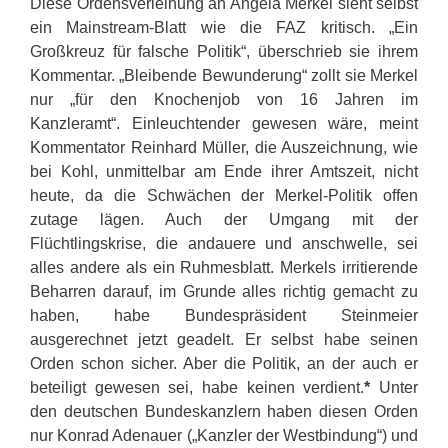
D
iese Ordensverleihung an Angela Merkel
sieht selbst
ein Mainstream-Blatt wie die FAZ
kritisch. „Ein
Großkreuz für falsche Politik“, überschrieb sie ihrem
Kommentar. „Bleibende Bewunderung“ zollt sie Merkel
nur „für den Knochenjob von 16 Jahren im
Kanzleramt“. Einleuchtender gewesen wäre, meint
Kommentator Reinhard Müller, die Auszeichnung, wie
bei Kohl, unmittelbar am Ende ihrer Amtszeit, nicht
heute, da die Schwächen der Merkel-Politik offen
zutage lägen. Auch der Umgang mit der
Flüchtlingskrise, die andauere und anschwelle, sei
alles andere als ein Ruhmesblatt. Merkels irritierende
Beharren darauf, im Grunde alles richtig gemacht zu
haben, habe Bundespräsident Steinmeier
ausgerechnet jetzt geadelt. Er selbst habe seinen
Orden schon sicher. Aber die Politik, an der auch er
beteiligt gewesen sei, habe keinen verdient.
*
Unter
den deutschen Bundeskanzlern haben diesen Orden
nur Konrad Adenauer
(„Kanzler der Westbindung“) und