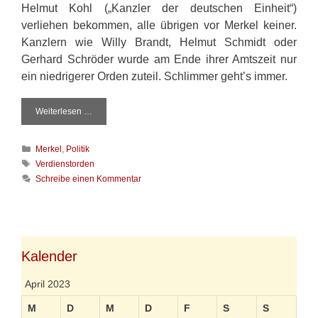
Helmut Kohl („Kanzler der deutschen Einheit“)
verliehen
bekommen, alle übrigen vor Merkel keiner.
Kanzlern
wie Willy Brandt, Helmut Schmidt oder
Gerhard Schröder wurde am Ende ihrer Amtszeit nur
ein niedrigerer Orden zuteil. Schlimmer geht’s immer.
Weiterlesen …
S
c
h
K
Merkel
,
Politik
l
a
i
S
Verdienstorden
t
m
c
Schreibe einen Kommentar
e
m
h
g
e
l
o
r
a
r
g
g
i
e
w
e
h
ö
Kalender
n
t
r
’
t
April 2023
s
e
i
r
M
D
M
D
F
S
S
m