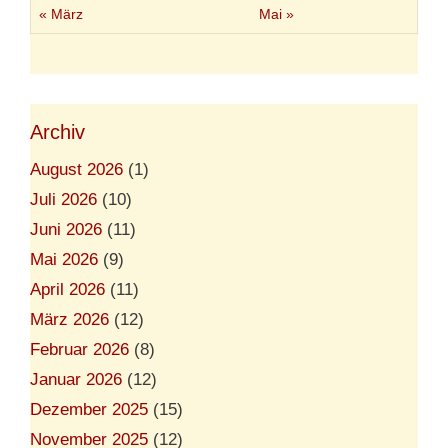
s
« März
Mai »
c
h
e
n
v
e
Archiv
r
h
i
August 2026
(1)
n
Juli 2026
(10)
d
e
Juni 2026
(11)
r
n
Mai 2026
(9)
April 2026
(11)
März 2026
(12)
Februar 2026
(8)
Januar 2026
(12)
Dezember 2025
(15)
November 2025
(12)