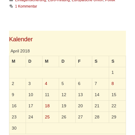
w
a
e
1 Kommentar
t
i
e
t
g
e
o
r
r
e
i
Kalender
A
e
u
n
s
April 2018
p
l
M
D
M
D
F
S
S
ü
n
1
d
e
2
3
4
5
6
7
8
r
n
9
10
11
12
13
14
15
d
e
16
17
18
19
20
21
22
r
D
23
24
25
26
27
28
29
e
u
30
t