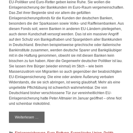
EU-Politiker und Euro-Retter geben keine Ruhe. Sie wollen die
Einlagensicherung der Bankkunden im Euro-Raum vergemeinschaften.
Das Ziel ihrer Begierde sind vor allem die gefüllten
Einlagensicherungsfonds für die Kunden der deutschen Banken,
besonders die der Sparkassen sowie Volks- und Raiffeisenbanken. Aus
diesen Fonds soll, wenn Banken in anderen EU-Ländern pleitegehen,
auch deren Kundschaft versorgt werden. Das ist ein massiver Angriff
auf den Schutz von Bankguthaben und Spargeldern aller Bankkunden
in Deutschland. Brechen beispielsweise griechische oder italienische
Bankinstitute zusammen, werden deutsche Sparer und Bankgläubiger
mit in die Haftung genommen, obwohl sie mit diesen Banken kein
bisschen zu tun haben. Aber die Gegenwehr deutscher Politiker ist lau.
Sie lassen ihre Bürger (wieder einmal) im Stich – wie beim
Massenzustrom von Migranten so auch gegenüber der beabsichtigten
EU-Einlagensicherung. Die eine oder andere Äußerung verbalen
Widerstands, die sie sich abringen, ist wenig glaubhaft. Mehr als eine
ungeliebte Pflichtübung ist schwerlich wahrnehmbar. Die von
Deutschland bisher verschlossene Tür zur vereinheitlichten EU-
Einlagensicherung hatte Peter Altmaier im Januar geöffnet – ohne Not
und scheinbar risikoblind.
Weiterlesen …
D
a
s
K
Einlagensicherung
,
Euro-Rettung
,
Europäische Union
,
Politik