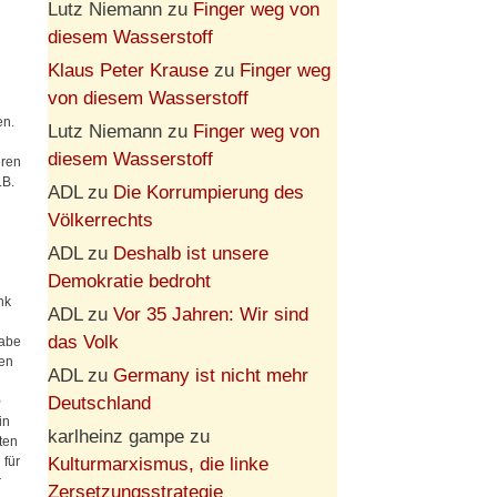
Lutz Niemann
zu
Finger weg von
diesem Wasserstoff
Klaus Peter Krause
zu
Finger weg
von diesem Wasserstoff
en.
Lutz Niemann
zu
Finger weg von
diesem Wasserstoff
eren
.B.
ADL
zu
Die Korrumpierung des
Völkerrechts
ADL
zu
Deshalb ist unsere
Demokratie bedroht
nk
ADL
zu
Vor 35 Jahren: Wir sind
das Volk
habe
ren
ADL
zu
Germany ist nicht mehr
Deutschland
o
in
karlheinz gampe
zu
ten
Kulturmarxismus, die linke
 für
r
Zersetzungsstrategie