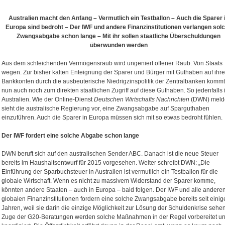
Australien macht den Anfang – Vermutlich ein Testballon – Auch die Sparer 
Europa sind bedroht – Der IWF und andere Finanzinstitutionen verlangen sol
Zwangsabgabe schon lange – Mit ihr sollen staatliche Überschuldungen
überwunden werden
Aus dem schleichenden Vermögensraub wird ungeniert offener Raub. Von Staats
wegen. Zur bisher kalten Enteignung der Sparer und Bürger mit Guthaben auf ihr
Bankkonten durch die ausbeuterische Niedrigzinspolitik der Zentralbanken kommt
nun auch noch zum direkten staatlichen Zugriff auf diese Guthaben. So jedenfalls 
Australien. Wie der Online-Dienst
Deutschen Wirtschafts Nachrichten
(DWN) melde
sieht die australische Regierung vor, eine Zwangsabgabe auf Sparguthaben
einzuführen. Auch die Sparer in Europa müssen sich mit so etwas bedroht fühlen.
Der IWF fordert eine solche Abgabe schon lange
DWN beruft sich auf den australischen Sender ABC. Danach ist die neue Steuer
bereits im Haushaltsentwurf für 2015 vorgesehen. Weiter schreibt DWN: „Die
Einführung der Sparbuchsteuer in Australien ist vermutlich ein Testballon für die
globale Wirtschaft. Wenn es nicht zu massivem Widerstand der Sparer komme,
könnten andere Staaten – auch in Europa – bald folgen. Der IWF und alle andere
globalen Finanzinstitutionen fordern eine solche Zwangsabgabe bereits seit einig
Jahren, weil sie darin die einzige Möglichkeit zur Lösung der Schuldenkrise sehen
Zuge der G20-Beratungen werden solche Maßnahmen in der Regel vorbereitet u