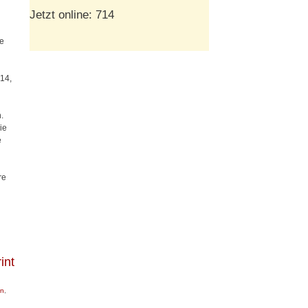
Jetzt online: 714
he
014,
.
ie
e
re
int
en
,