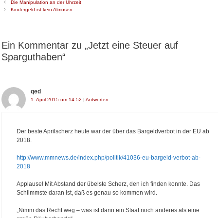
B
t
Die Manipulation an der Uhrzeit
e
e
Kindergeld ist kein Almosen
i
g
t
o
r
r
a
i
Ein Kommentar zu „Jetzt eine Steuer auf
g
e
s
n
Sparguthaben“
-
N
a
v
i
qed
g
1. April 2015 um 14:52
|
Antworten
a
t
i
o
Der beste Aprilscherz heute war der über das Bargeldverbot in der EU ab
n
2018.
http://www.mmnews.de/index.php/politik/41036-eu-bargeld-verbot-ab-
2018
Applause! Mit Abstand der übelste Scherz, den ich finden konnte. Das
Schlimmste daran ist, daß es genau so kommen wird.
„Nimm das Recht weg – was ist dann ein Staat noch anderes als eine