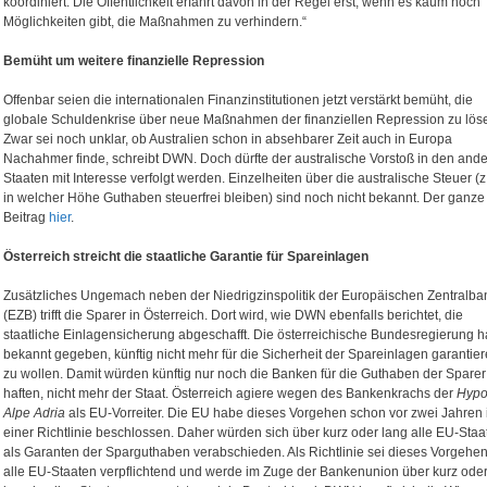
koordiniert. Die Öffentlichkeit erfährt davon in der Regel erst, wenn es kaum noch
Möglichkeiten gibt, die Maßnahmen zu verhindern.“
Bemüht um weitere finanzielle Repression
Offenbar seien die internationalen Finanzinstitutionen jetzt verstärkt bemüht, die
globale Schuldenkrise über neue Maßnahmen der finanziellen Repression zu lös
Zwar sei noch unklar, ob Australien schon in absehbarer Zeit auch in Europa
Nachahmer finde, schreibt DWN. Doch dürfte der australische Vorstoß in den and
Staaten mit Interesse verfolgt werden. Einzelheiten über die australische Steuer (z
in welcher Höhe Guthaben steuerfrei bleiben) sind noch nicht bekannt. Der ganze
Beitrag
hier
.
Österreich streicht die staatliche Garantie für Spareinlagen
Zusätzliches Ungemach neben der Niedrigzinspolitik der Europäischen Zentralba
(EZB) trifft die Sparer in Österreich. Dort wird, wie DWN ebenfalls berichtet, die
staatliche Einlagensicherung abgeschafft. Die österreichische Bundesregierung 
bekannt gegeben, künftig nicht mehr für die Sicherheit der Spareinlagen garantie
zu wollen. Damit würden künftig nur noch die Banken für die Guthaben der Sparer
haften, nicht mehr der Staat. Österreich agiere wegen des Bankenkrachs der
Hyp
Alpe Adria
als EU-Vorreiter. Die EU habe dieses Vorgehen schon vor zwei Jahren 
einer Richtlinie beschlossen. Daher würden sich über kurz oder lang alle EU-Staa
als Garanten der Sparguthaben verabschieden. Als Richtlinie sei dieses Vorgehen
alle EU-Staaten verpflichtend und werde im Zuge der Bankenunion über kurz ode