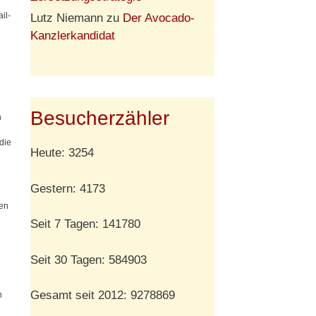
il-
Lutz Niemann
zu
Der Avocado-
Kanzlerkandidat
Besucherzähler
n
die
Heute: 3254
n
Gestern: 4173
ben
Seit 7 Tagen: 141780
e
Seit 30 Tagen: 584903
Gesamt seit 2012: 9278869
n