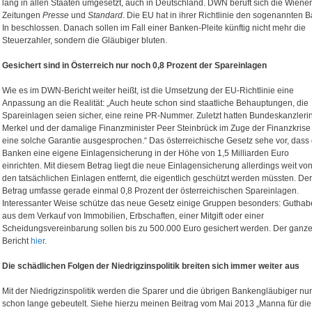
lang in allen Staaten umgesetzt, auch in Deutschland. DWN beruft sich die Wiener
Zeitungen
Presse
und
Standard
. Die EU hat in ihrer Richtlinie den sogenannten Ba
In beschlossen. Danach sollen im Fall einer Banken-Pleite künftig nicht mehr die
Steuerzahler, sondern die Gläubiger bluten.
Gesichert sind in Österreich nur noch 0,8 Prozent der Spareinlagen
Wie es im DWN-Bericht weiter heißt, ist die Umsetzung der EU-Richtlinie eine
Anpassung an die Realität: „Auch heute schon sind staatliche Behauptungen, die
Spareinlagen seien sicher, eine reine PR-Nummer. Zuletzt hatten Bundeskanzleri
Merkel und der damalige Finanzminister Peer Steinbrück im Zuge der Finanzkrise
eine solche Garantie ausgesprochen.“ Das österreichische Gesetz sehe vor, dass 
Banken eine eigene Einlagensicherung in der Höhe von 1,5 Milliarden Euro
einrichten. Mit diesem Betrag liegt die neue Einlagensicherung allerdings weit vo
den tatsächlichen Einlagen entfernt, die eigentlich geschützt werden müssten. Der
Betrag umfasse gerade einmal 0,8 Prozent der österreichischen Spareinlagen.
Interessanter Weise schütze das neue Gesetz einige Gruppen besonders: Gutha
aus dem Verkauf von Immobilien, Erbschaften, einer Mitgift oder einer
Scheidungsvereinbarung sollen bis zu 500.000 Euro gesichert werden. Der ganz
Bericht
hier
.
Die schädlichen Folgen der Niedrigzinspolitik breiten sich immer weiter aus
Mit der Niedrigzinspolitik werden die Sparer und die übrigen Bankengläubiger nu
schon lange gebeutelt. Siehe hierzu meinen Beitrag vom Mai 2013 „Manna für die