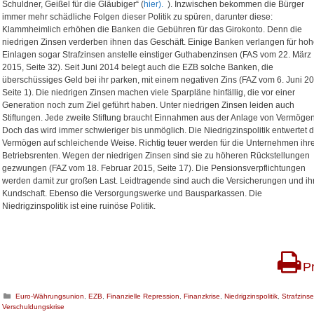
Schuldner, Geißel für die Gläubiger“ (
hier).
). Inzwischen bekommen die Bürger
immer mehr schädliche Folgen dieser Politik zu spüren, darunter diese:
Klammheimlich erhöhen die Banken die Gebühren für das Girokonto. Denn die
niedrigen Zinsen verderben ihnen das Geschäft. Einige Banken verlangen für ho
Einlagen sogar Strafzinsen anstelle einstiger Guthabenzinsen (FAS vom 22. März
2015, Seite 32). Seit Juni 2014 belegt auch die EZB solche Banken, die
überschüssiges Geld bei ihr parken, mit einem negativen Zins (FAZ vom 6. Juni 2
Seite 1). Die niedrigen Zinsen machen viele Sparpläne hinfällig, die vor einer
Generation noch zum Ziel geführt haben. Unter niedrigen Zinsen leiden auch
Stiftungen. Jede zweite Stiftung braucht Einnahmen aus der Anlage von Vermögen
Doch das wird immer schwieriger bis unmöglich. Die Niedrigzinspolitik entwertet d
Vermögen auf schleichende Weise. Richtig teuer werden für die Unternehmen ihr
Betriebsrenten. Wegen der niedrigen Zinsen sind sie zu höheren Rückstellungen
gezwungen (FAZ vom 18. Februar 2015, Seite 17). Die Pensionsverpflichtungen
werden damit zur großen Last. Leidtragende sind auch die Versicherungen und ih
Kundschaft. Ebenso die Versorgungswerke und Bausparkassen. Die
Niedrigzinspolitik ist eine ruinöse Politik.
Pr
K
Euro-Währungsunion
,
EZB
,
Finanzielle Repression
,
Finanzkrise
,
Niedrigzinspolitik
,
Strafzins
Verschuldungskrise
a