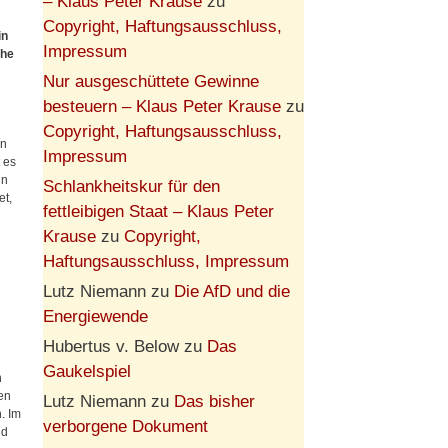
– Klaus Peter Krause
zu
Copyright, Haftungsausschluss,
in
Impressum
che
Nur ausgeschüttete Gewinne
besteuern – Klaus Peter Krause
zu
Copyright, Haftungsausschluss,
en
Impressum
 es
in
Schlankheitskur für den
t,
fettleibigen Staat – Klaus Peter
Krause
zu
Copyright,
Haftungsausschluss, Impressum
Lutz Niemann
zu
Die AfD und die
Energiewende
Hubertus v. Below
zu
Das
Gaukelspiel
n
en
Lutz Niemann
zu
Das bisher
. Im
verborgene Dokument
nd