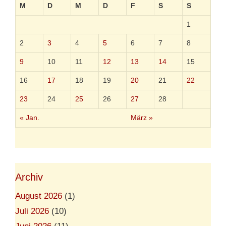
l
M
D
M
D
F
S
S
1
2
3
4
5
6
7
8
9
10
11
12
13
14
15
16
17
18
19
20
21
22
23
24
25
26
27
28
« Jan.
März »
Archiv
August 2026
(1)
Juli 2026
(10)