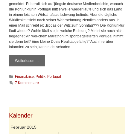
gemeldet. Er beruft sich auf jüngste deutsche Medienberichte, wonach
die Konjunktur in Portugal mittlerweile wieder laufe und sich das Land
in einem leichten Wirtschaftsaufschwung befinde. Aber die tägliche
Wirklichkeit sieht nach seiner Wahrnehmung ziemlich anders aus. In
einer Mail schreibt er: „Ist das der Witz zum Sonntag??? Die Konjunktur
läuft wieder? Wohin läuft sie, in welche Richtung? Mir ist sie noch nicht
begegnet! An wel-chem Marathon im sportbegeisterten Portugal nimmt
sie denn teil? Eine kleine Dosis Realität gefällig?“ Auch hierüber
informiert zu sein, kann nicht schaden.
Weiterlesen …
A
r
m
K
Finanzkrise
,
Politik
,
Portugal
u
a
t
7 Kommentare
t
i
e
n
g
P
o
o
r
r
i
Kalender
t
e
u
n
g
Februar 2015
a