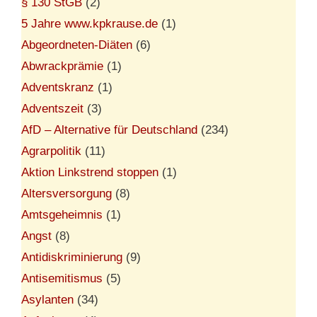
§ 130 StGB
(2)
5 Jahre www.kpkrause.de
(1)
Abgeordneten-Diäten
(6)
Abwrackprämie
(1)
Adventskranz
(1)
Adventszeit
(3)
AfD – Alternative für Deutschland
(234)
Agrarpolitik
(11)
Aktion Linkstrend stoppen
(1)
Altersversorgung
(8)
Amtsgeheimnis
(1)
Angst
(8)
Antidiskriminierung
(9)
Antisemitismus
(5)
Asylanten
(34)