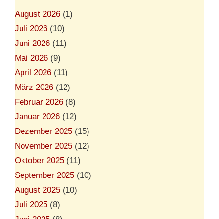
f
a
August 2026
(1)
h
Juli 2026
(10)
r
e
Juni 2026
(11)
r
t
Mai 2026
(9)
e
April 2026
(11)
u
r
März 2026
(12)
e
r
Februar 2026
(8)
Januar 2026
(12)
Dezember 2025
(15)
November 2025
(12)
Oktober 2025
(11)
September 2025
(10)
August 2025
(10)
Juli 2025
(8)