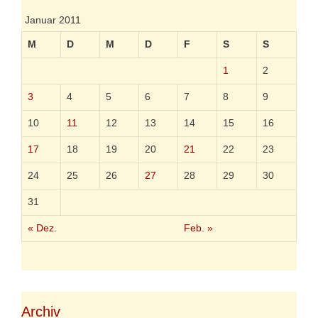
c
h
Januar 2011
u
t
M
D
M
D
F
S
S
z
u
1
2
n
w
3
4
5
6
7
8
9
i
r
10
11
12
13
14
15
16
k
s
17
18
19
20
21
22
23
a
m
24
25
26
27
28
29
30
,
f
31
ü
r
« Dez.
Feb. »
d
i
e
A
u
t
o
Archiv