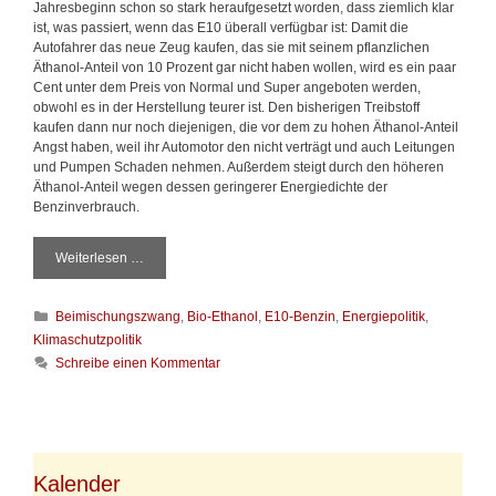
Jahresbeginn schon so stark heraufgesetzt worden, dass ziemlich klar
ist, was passiert, wenn das E10 überall verfügbar ist: Damit die
Autofahrer das neue Zeug kaufen, das sie mit seinem pflanzlichen
Äthanol-Anteil von 10 Prozent gar nicht haben wollen, wird es ein paar
Cent unter dem Preis von Normal und Super angeboten werden,
obwohl es in der Herstellung teurer ist. Den bisherigen Treibstoff
kaufen dann nur noch diejenigen, die vor dem zu hohen Äthanol-Anteil
Angst haben, weil ihr Automotor den nicht verträgt und auch Leitungen
und Pumpen Schaden nehmen. Außerdem steigt durch den höheren
Äthanol-Anteil wegen dessen geringerer Energiedichte der
Benzinverbrauch.
Weiterlesen …
F
ü
r
K
Beimischungszwang
,
Bio-Ethanol
,
E10-Benzin
,
Energiepolitik
,
d
a
e
Klimaschutzpolitik
t
n
Schreibe einen Kommentar
e
K
g
l
o
i
r
m
i
a
e
s
Kalender
n