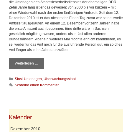
die Unterlagen des Staatssicherheitsdienstes der ehemaligen DDR.
Zehn Jahre lang ist er das gewesen: von 2000 bis vor kurzem – mit
einer Wiederwahl nach der ersten fünfjährigen Amtszeit. Seit dem 12.
Dezember 2010 ist er das nicht mehr. Einen Tag zuvor war seine zweite
Amtszeit ausgelaufen. An einem 12. Dezember vor zehn Jahren hatte
die erste Amtszeit auch begonnen. Eine dritte wäre in Sachsen
gesetzlich möglich gewesen, anders als in fast allen anderen
Bundesländern. Aber ein weiteres Mal mochte er nicht kandidieren, es
sei weder für das Amt noch für die ausführende Person gut, ein solches
Amt länger als zehn Jahre auszuüben.
Weiterlesen …
S
a
n
K
Stasi-Unterlagen
,
Überwachungsstaat
g
a
-
Schreibe einen Kommentar
t
u
e
n
g
d
o
k
r
l
i
Kalender
a
e
n
n
g
Dezember 2010