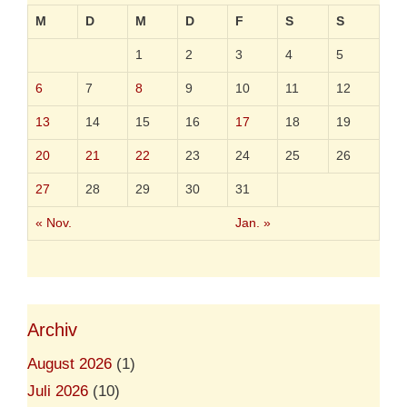
l
o
M
D
M
D
F
S
S
s
a
1
2
3
4
5
u
s
6
7
8
9
10
11
12
g
e
13
14
15
16
17
18
19
s
c
20
21
22
23
24
25
26
h
i
27
28
29
30
31
e
d
« Nov.
Jan. »
e
n
Archiv
August 2026
(1)
Juli 2026
(10)