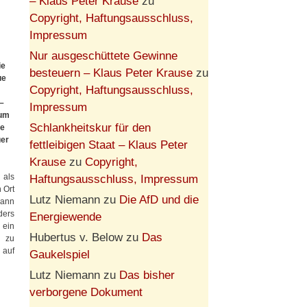
– Klaus Peter Krause
zu
Copyright, Haftungsausschluss,
Impressum
Nur ausgeschüttete Gewinne
ie
besteuern – Klaus Peter Krause
zu
ue
Copyright, Haftungsausschluss,
–
Impressum
rum
Schlankheitskur für den
ie
uer
fettleibigen Staat – Klaus Peter
Krause
zu
Copyright,
 als
Haftungsausschluss, Impressum
n Ort
Lutz Niemann
zu
Die AfD und die
mann
ders
Energiewende
 ein
Hubertus v. Below
zu
Das
n zu
 auf
Gaukelspiel
Lutz Niemann
zu
Das bisher
verborgene Dokument