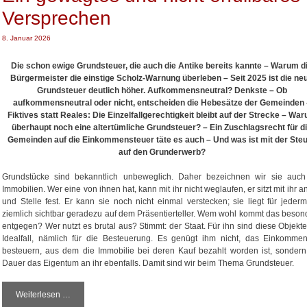
Versprechen
8. Januar 2026
Die schon ewige Grundsteuer, die auch die Antike bereits kannte – Warum d
Bürgermeister die einstige Scholz-Warnung überleben – Seit 2025 ist die ne
Grundsteuer deutlich höher. Aufkommensneutral? Denkste – Ob
aufkommensneutral oder nicht, entscheiden die Hebesätze der Gemeinden 
Fiktives statt Reales: Die Einzelfallgerechtigkeit bleibt auf der Strecke – Wa
überhaupt noch eine altertümliche Grundsteuer? – Ein Zuschlagsrecht für d
Gemeinden auf die Einkommensteuer täte es auch – Und was ist mit der Ste
auf den Grunderwerb?
Grundstücke sind bekanntlich unbeweglich. Daher bezeichnen wir sie auch
Immobilien. Wer eine von ihnen hat, kann mit ihr nicht weglaufen, er sitzt mit ihr a
und Stelle fest. Er kann sie noch nicht einmal verstecken; sie liegt für jeder
ziemlich sichtbar geradezu auf dem Präsentierteller. Wem wohl kommt das beson
entgegen? Wer nutzt es brutal aus? Stimmt: der Staat. Für ihn sind diese Objekte
Idealfall, nämlich für die Besteuerung. Es genügt ihm nicht, das Einkomme
besteuern, aus dem die Immobilie bei deren Kauf bezahlt worden ist, sondern
Dauer das Eigentum an ihr ebenfalls. Damit sind wir beim Thema Grundsteuer.
Weiterlesen …
E