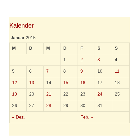
e
n
g
d
o
b
r
r
i
Kalender
i
e
e
n
f
Januar 2015
a
n
M
D
M
D
F
S
S
B
e
1
2
3
4
r
n
5
6
7
8
9
10
11
d
L
12
13
14
15
16
17
18
u
c
19
20
21
22
23
24
25
k
e
26
27
28
29
30
31
« Dez.
Feb. »