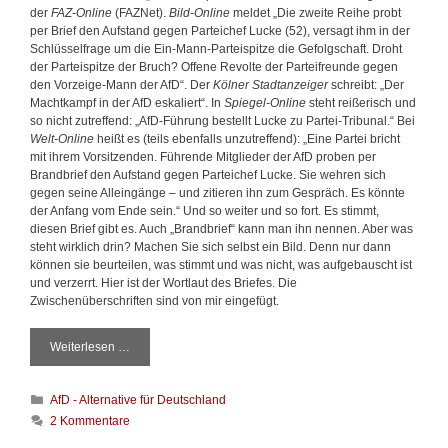
der
FAZ-Online
(FAZNet).
Bild-Online
meldet „Die zweite Reihe probt
per Brief den Aufstand gegen Parteichef Lucke (52), versagt ihm in der
Schlüsselfrage um die Ein-Mann-Parteispitze die Gefolgschaft. Droht
der Parteispitze der Bruch? Offene Revolte der Parteifreunde gegen
den Vorzeige-Mann der AfD“. Der
Kölner Stadtanzeiger
schreibt: „Der
Machtkampf in der AfD eskaliert“. In
Spiegel-Online
steht reißerisch und
so nicht zutreffend: „AfD-Führung bestellt Lucke zu Partei-Tribunal.“ Bei
Welt-Online
heißt es (teils ebenfalls unzutreffend): „Eine Partei bricht
mit ihrem Vorsitzenden. Führende Mitglieder der AfD proben per
Brandbrief den Aufstand gegen Parteichef Lucke. Sie wehren sich
gegen seine Alleingänge – und zitieren ihn zum Gespräch. Es könnte
der Anfang vom Ende sein.“ Und so weiter und so fort. Es stimmt,
diesen Brief gibt es. Auch „Brandbrief“ kann man ihn nennen. Aber was
steht wirklich drin? Machen Sie sich selbst ein Bild. Denn nur dann
können sie beurteilen, was stimmt und was nicht, was aufgebauscht ist
und verzerrt. Hier ist der Wortlaut des Briefes. Die
Zwischenüberschriften sind von mir eingefügt.
Weiterlesen …
D
e
r
K
AfD - Alternative für Deutschland
B
a
r
2 Kommentare
t
a